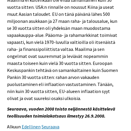
vuotta sitten. USA:n rinnalle on noussut Kiina ja useat
muut Aasian taloudet. EU on tänä päivänä lähes 500
miljoonan asukkaan ja 27 maan raha- ja talousalue, kun
se 30 vuotta sitten oli yhdeksän maan muodostama
vapaakauppa-alue. Pääoma- ja rahamarkkinat toimivat
vapaasti, kun vielä 1970-luvulla valtioilla oli itsenäistä
raha- ja finanssipoliittista valtaa. Maailma ja sen
ongelmat ovat suuremmat ja leviävät nopeammin
maasta toiseen kuin vielä 30 vuotta sitten. Euroopan
Keskuspankin tehtävä on samankaltainen kuin Suomen
Pankin 30 vuotta sitten: rahan arvon vakauden
puolustaminen eli inflaation vastustaminen. Tänään,
niin kuin 30 vuotta sitten, EU-alueen inflaation syyt
olivat ja ovat suureksi osaksi ulkoisia.
Seuraava, vuoden 2008 toista neljännestä käsittelevä
teollisuuden toimialakatsaus ilmestyy 26.9.2008.
Alkuun
Edellinen
Seuraava