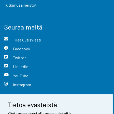
Tutkimusaineistot
Seuraa meitä
Tilaa uutisviesti
Facebook
Twitter
LinkedIn
YouTube
Instagram
Tietoa evästeistä
Yhteystiedot
Käytämme sivustollamme evästeitä.