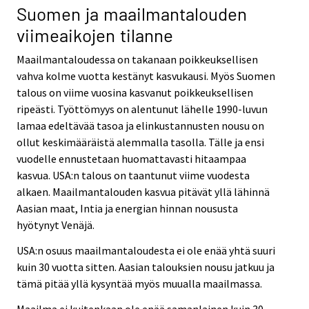
Suomen ja maailmantalouden
viimeaikojen tilanne
Maailmantaloudessa on takanaan poikkeuksellisen
vahva kolme vuotta kestänyt kasvukausi. Myös Suomen
talous on viime vuosina kasvanut poikkeuksellisen
ripeästi. Työttömyys on alentunut lähelle 1990-luvun
lamaa edeltävää tasoa ja elinkustannusten nousu on
ollut keskimääräistä alemmalla tasolla. Tälle ja ensi
vuodelle ennustetaan huomattavasti hitaampaa
kasvua. USA:n talous on taantunut viime vuodesta
alkaen. Maailmantalouden kasvua pitävät yllä lähinnä
Aasian maat, Intia ja energian hinnan noususta
hyötynyt Venäjä.
USA:n osuus maailmantaloudesta ei ole enää yhtä suuri
kuin 30 vuotta sitten. Aasian talouksien nousu jatkuu ja
tämä pitää yllä kysyntää myös muualla maailmassa.
Maailma ei kuitenkaan ole enää samanlainen kuin 30