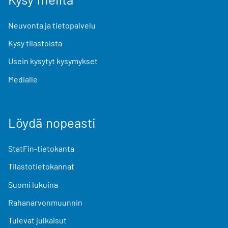
Neuvonta ja tietopalvelu
Kysy tilastoista
Usein kysytyt kysymykset
Medialle
Löydä nopeasti
StatFin-tietokanta
Tilastotietokannat
Suomi lukuina
Rahanarvonmuunnin
Tulevat julkaisut