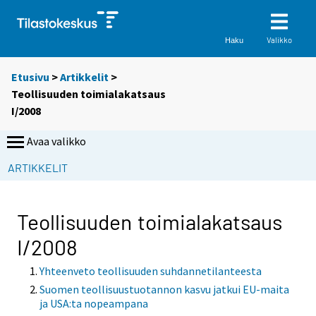
Valikko
Haku
Etusivu
>
Artikkelit
>
Teollisuuden toimialakatsaus
I/2008
Avaa valikko
ARTIKKELIT
Teollisuuden toimialakatsaus
I/2008
Yhteenveto teollisuuden suhdannetilanteesta
Suomen teollisuustuotannon kasvu jatkui EU-maita
ja USA:ta nopeampana