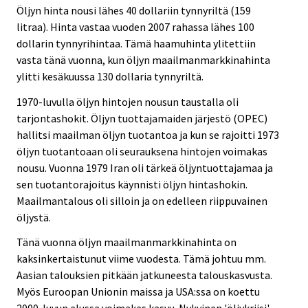
Öljyn hinta nousi lähes 40 dollariin tynnyriltä (159
litraa). Hinta vastaa vuoden 2007 rahassa lähes 100
dollarin tynnyrihintaa. Tämä haamuhinta ylitettiin
vasta tänä vuonna, kun öljyn maailmanmarkkinahinta
ylitti kesäkuussa 130 dollaria tynnyriltä.
1970-luvulla öljyn hintojen nousun taustalla oli
tarjontashokit. Öljyn tuottajamaiden järjestö (OPEC)
hallitsi maailman öljyn tuotantoa ja kun se rajoitti 1973
öljyn tuotantoaan oli seurauksena hintojen voimakas
nousu. Vuonna 1979 Iran oli tärkeä öljyntuottajamaa ja
sen tuotantorajoitus käynnisti öljyn hintashokin.
Maailmantalous oli silloin ja on edelleen riippuvainen
öljystä.
Tänä vuonna öljyn maailmanmarkkinahinta on
kaksinkertaistunut viime vuodesta. Tämä johtuu mm.
Aasian talouksien pitkään jatkuneesta talouskasvusta.
Myös Euroopan Unionin maissa ja USA:ssa on koettu