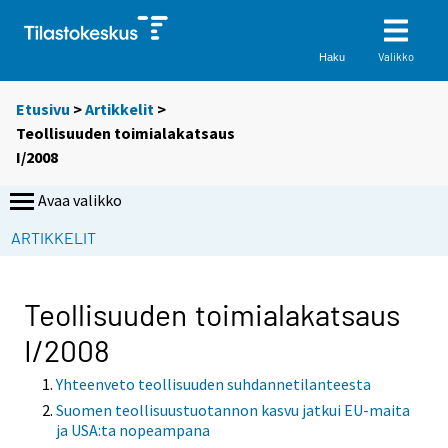
Valikko
Haku
Etusivu
>
Artikkelit
>
Teollisuuden toimialakatsaus
I/2008
Avaa valikko
ARTIKKELIT
Teollisuuden toimialakatsaus
I/2008
Yhteenveto teollisuuden suhdannetilanteesta
Suomen teollisuustuotannon kasvu jatkui EU-maita
ja USA:ta nopeampana