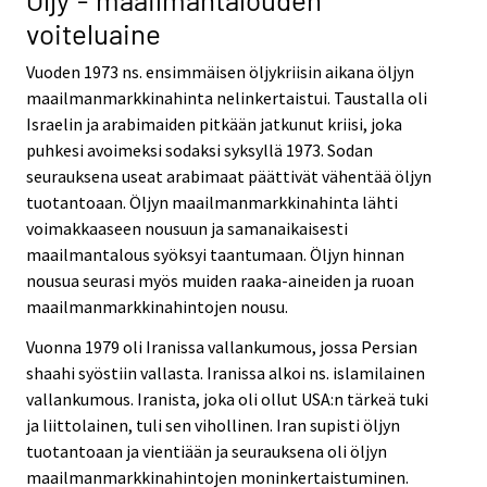
voiteluaine
Vuoden 1973 ns. ensimmäisen öljykriisin aikana öljyn
maailmanmarkkinahinta nelinkertaistui. Taustalla oli
Israelin ja arabimaiden pitkään jatkunut kriisi, joka
puhkesi avoimeksi sodaksi syksyllä 1973. Sodan
seurauksena useat arabimaat päättivät vähentää öljyn
tuotantoaan. Öljyn maailmanmarkkinahinta lähti
voimakkaaseen nousuun ja samanaikaisesti
maailmantalous syöksyi taantumaan. Öljyn hinnan
nousua seurasi myös muiden raaka-aineiden ja ruoan
maailmanmarkkinahintojen nousu.
Vuonna 1979 oli Iranissa vallankumous, jossa Persian
shaahi syöstiin vallasta. Iranissa alkoi ns. islamilainen
vallankumous. Iranista, joka oli ollut USA:n tärkeä tuki
ja liittolainen, tuli sen vihollinen. Iran supisti öljyn
tuotantoaan ja vientiään ja seurauksena oli öljyn
maailmanmarkkinahintojen moninkertaistuminen.