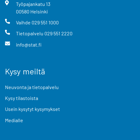
Työpajankatu
13
00580
Helsinki
Vaihde
029 551 1000
Tietopalvelu
029 551 2220
info@stat.fi
Kysy meiltä
Neuvonta ja tietopalvelu
Kysy tilastoista
Usein kysytyt kysymykset
Medialle