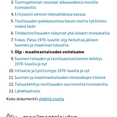
Tuottajahinnat nousivat alkuvuodesta monilla
toimialoilla
Erityisesti viennin liikevaihdossa kasvua
Teollisuuden palkkasumma kasvoi mutta työllisten
määrä laski
Tehdasteollisuuden näkymät yhä loivasti miinuksella
Fokus: Paluu 1970-luvulle: öljy heiluttaa jälleen
Suomen ja maailman taloutta
Öljy - maailmantalouden voiteluaine
Suomen talouden ja teollisuustuotannon kehitys
1970-luvulla ja nyt
Inflaatio ja työttömyys 1970-luvulla ja nyt
Suomen ja maailmantalouden viimeaikojen tilanne
Talouskehitys teollisuuden suurimmilla toimialoilla
Lähdeluettelo
Koko dokumentti
yhdellä sivulla
Öljy - maailmantalouden