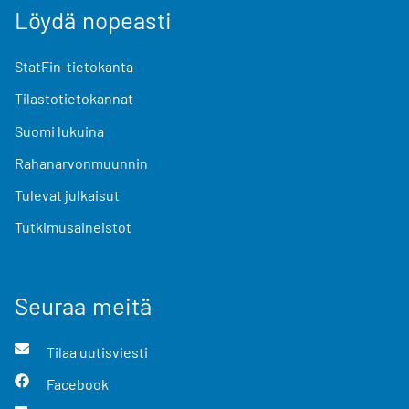
Löydä nopeasti
StatFin-tietokanta
Tilastotietokannat
Suomi lukuina
Rahanarvonmuunnin
Tulevat julkaisut
Tutkimusaineistot
Seuraa meitä
Tilaa uutisviesti
Facebook