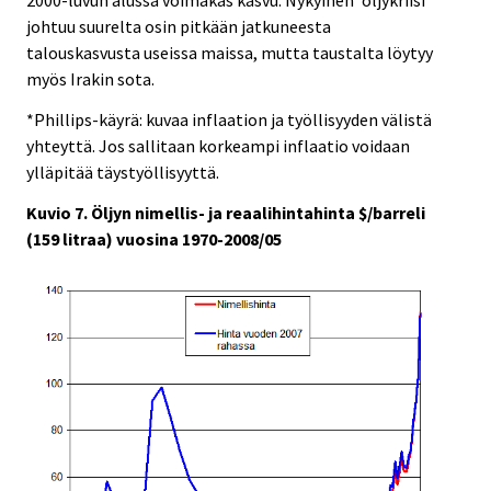
2000-luvun alussa voimakas kasvu. Nykyinen 'öljykriisi'
johtuu suurelta osin pitkään jatkuneesta
talouskasvusta useissa maissa, mutta taustalta löytyy
myös Irakin sota.
*Phillips-käyrä: kuvaa inflaation ja työllisyyden välistä
yhteyttä. Jos sallitaan korkeampi inflaatio voidaan
ylläpitää täystyöllisyyttä.
Kuvio 7. Öljyn nimellis- ja reaalihintahinta $/barreli
(159 litraa) vuosina 1970-2008/05