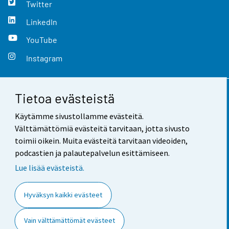
Twitter
LinkedIn
YouTube
Instagram
Tietoa evästeistä
Yhteystiedot
Käytämme sivustollamme evästeitä.
Palaute
Välttämättömiä evästeitä tarvitaan, jotta sivusto
toimii oikein. Muita evästeitä tarvitaan videoiden,
Käyttöehdot
podcastien ja palautepalvelun esittämiseen.
Tietosuoja
Lue lisää evästeistä.
Saavutettavuus
Hyväksyn kaikki evästeet
Tietoa sivustosta
Vain välttämättömät evästeet
Evästeasetukset