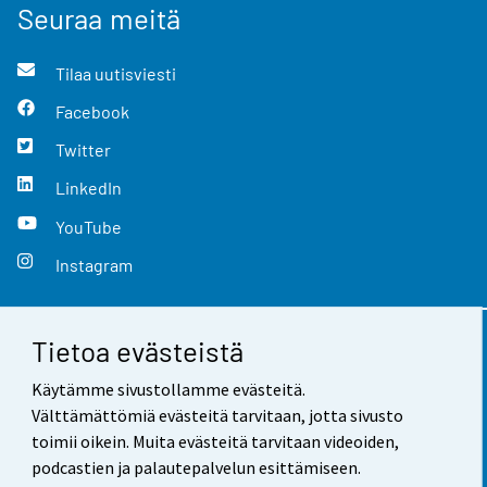
Seuraa meitä
Tilaa uutisviesti
Facebook
Twitter
LinkedIn
YouTube
Instagram
Tietoa evästeistä
Yhteystiedot
Käytämme sivustollamme evästeitä.
Palaute
Välttämättömiä evästeitä tarvitaan, jotta sivusto
toimii oikein. Muita evästeitä tarvitaan videoiden,
Käyttöehdot
podcastien ja palautepalvelun esittämiseen.