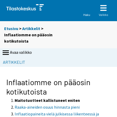
Valikko
Haku
Etusivu
>
Artikkelit
>
Inflaatiomme on pääosin
kotikutoista
Avaa valikko
S
ARTIKKELIT
i
i
r
Inflaatiomme on pääosin
r
kotikutoista
y
t
Maitotuotteet kallistuneet eniten
t
Raaka-aineiden osuus hinnasta pieni
o
Inflaatiopaineita vielä julkisessa liikenteessä ja
i