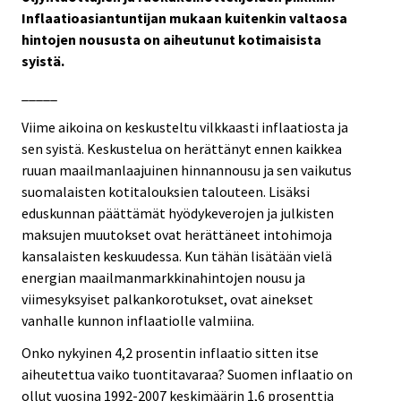
Inflaatioasiantuntijan mukaan kuitenkin valtaosa
hintojen noususta on aiheutunut kotimaisista
syistä.
_____
Viime aikoina on keskusteltu vilkkaasti inflaatiosta ja
sen syistä. Keskustelua on herättänyt ennen kaikkea
ruuan maailmanlaajuinen hinnannousu ja sen vaikutus
suomalaisten kotitalouksien talouteen. Lisäksi
eduskunnan päättämät hyödykeverojen ja julkisten
maksujen muutokset ovat herättäneet intohimoja
kansalaisten keskuudessa. Kun tähän lisätään vielä
energian maailmanmarkkinahintojen nousu ja
viimesyksyiset palkankorotukset, ovat ainekset
vanhalle kunnon inflaatiolle valmiina.
Onko nykyinen 4,2 prosentin inflaatio sitten itse
aiheutettua vaiko tuontitavaraa? Suomen inflaatio on
ollut vuosina 1992-2007 keskimäärin 1,6 prosenttia