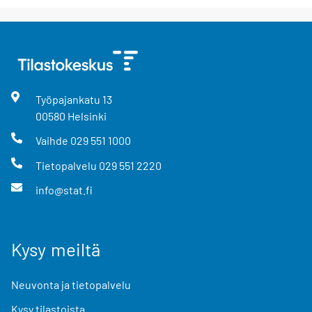
Työpajankatu
13
00580
Helsinki
Vaihde
029 551 1000
Tietopalvelu
029 551 2220
info@stat.fi
Kysy meiltä
Neuvonta ja tietopalvelu
Kysy tilastoista