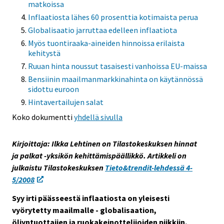
matkoissa
s
Inflaatiosta lähes 60 prosenttia kotimaista perua
e
Globalisaatio jarruttaa edelleen inflaatiota
e
Myös tuontiraaka-aineiden hinnoissa erilaista
n
kehitystä
p
Ruuan hinta noussut tasaisesti vanhoissa EU-maissa
a
Bensiinin maailmanmarkkinahinta on käytännössä
l
sidottu euroon
v
Hintavertailujen salat
e
Koko dokumentti
yhdellä sivulla
l
u
u
Kirjoittaja: Ilkka Lehtinen on Tilastokeskuksen hinnat
n
ja palkat -yksikön kehittämispäällikkö. Artikkeli on
.
julkaistu Tilastokeskuksen
Tieto&trendit-lehdessä 4-
5/2008
Syy irti päässeestä inflaatiosta on yleisesti
vyörytetty maailmalle - globalisaation,
öljyntuottajien ja ruokakeinottelijoiden piikkiin.