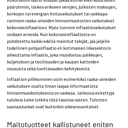
Kokonaisinflaatio voidaan jakaa esimerkiksi kulutuksen
pääryhmiin, laskea erikseen verojen, julkisten maksujen,
korkojen tai energian hintavaikutukset tai vaikkapa
ravinnon raaka-aineiden hinnanmuutosten vaikutukset
kokonaisinflaatioon. Myös tuonnin inflaatiovaikutukset
voidaan arvioida. Kun kokonaisinflaatiosta on
puhdistettu kaikki edellä mainitut tekijät, jää jäljelle
todellinen pohjainflaatio eli kotimaisen liikesektorin
aiheuttama inflaatio, joka muodostuu palkkojen,
kuljetuksen ja teollisuuden ja kaupan katteiden
nousuista sekä tuottavuuden kehityksestä.
Inflaation pilkkominen osiin esimerkiksi raaka-aineiden
vaikutuksen osalta ilman laajaa informaatiota
hinnanmuodostuksesta on vaikeaa. Jatkossa esitettyjä
tuloksia tulee tulkita tätä taustaa vasten. Tulosten
suuruusluokat ovat kuitenkin oikeansuuntaiset.
Maitotuotteet kallistuneet eniten