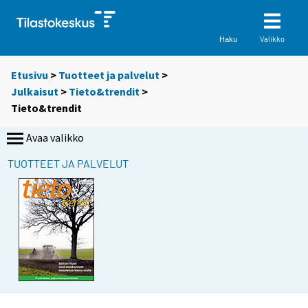
Valikko
Haku
Etusivu
>
Tuotteet ja palvelut
>
Julkaisut
>
Tieto&trendit
>
Tieto&trendit
Avaa valikko
TUOTTEET JA PALVELUT