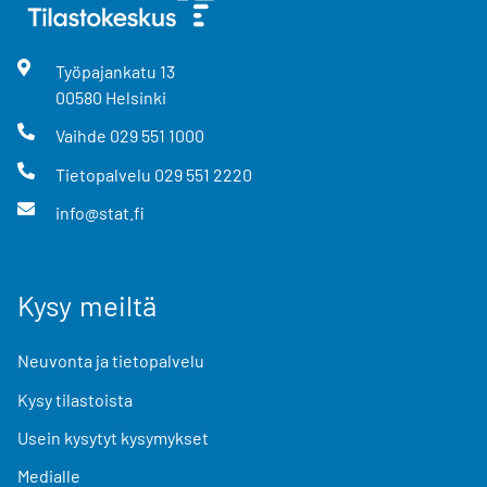
Työpajankatu
13
00580
Helsinki
Vaihde
029 551 1000
Tietopalvelu
029 551 2220
info@stat.fi
Kysy meiltä
Neuvonta ja tietopalvelu
Kysy tilastoista
Usein kysytyt kysymykset
Medialle