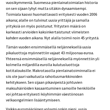
vuosikymmeniä. Suomessa pienlainatoimialan historia
on sen sijaan lyhyt mutta sitäkin dynaamisempi.
Toimiala kasvoi huomattavasti erityisesti vuoden 2006
aikana; alalle on tulvinut uusia yrittäjiä ja samalla
yrityksiä on myös poistunut. Yritysten määrä on
karkeasti arvioiden kaksinkertaistunut viimeisten
kahden vuoden aikana. Nyt alalla toimii noin 45 yritystä.
Tämän vuoden ensimmäisellä neljänneksellä uusia
pikaluottoja myönnettiin vajaat 43 miljoonaa euroa.
Yhteensä ensimmäisellä neljänneksellä myönnettiin yli
kolmella miljardilla eurolla kulutusluottoja
kotitalouksille. Makrotasolla pienlainatoiminnalla ei
siis ole juuri vaikutusta rahoitusmarkkinoiden
kehitykseen. Sen sijaan pikavipeistä johtuvien
maksuhäiriöiden kasaantuminen samoille henkilöille
voi johtaa erityisesti köyhimmän väestönosan
velkaongelmien lisääntymiseen.
Vaikka euromääräinen volyymi onkin pieni, uusia