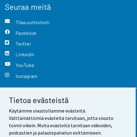
Seuraa meitä
Tilaa uutisviesti
Facebook
Twitter
LinkedIn
YouTube
Instagram
Tietoa evästeistä
Yhteystiedot
Käytämme sivustollamme evästeitä.
Palaute
Välttämättömiä evästeitä tarvitaan, jotta sivusto
toimii oikein. Muita evästeitä tarvitaan videoiden,
Käyttöehdot
podcastien ja palautepalvelun esittämiseen.