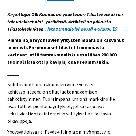
e
e
Kirjoittaja: Olli Kannas on yliaktuaari Tilastokeskuksen
n
taloudelliset olot -yksikössä. Artikkeli on julkaistu
p
Tilastokeskuksen
Tieto&trendit-lehdessä 4-5/2008
a
Pienlainoja myöntävien yritysten määrä on kasvanut
l
huimasti. Ensimmäiset tilastot toiminnasta
v
kertovat, että tammi-maaliskuussa lähes 200 000
e
suomalaista otti pikavipin, osa useammankin.
l
u
_____
u
Kulutusluottomarkkinoiden viime vuosien
n
kehityspiirteenä on ollut luotonhakemisen
.
sähköistyminen. Tuoreimpana ilmiönä markkinoille
ovat tulleet pienlainayritykset, jotka tarjoavat
tekstiviestien tai internetin välityksellä tilattavia
pikavippejä.
Yhdysvalloissa ns. Payday-lainoja on myönnetty jo