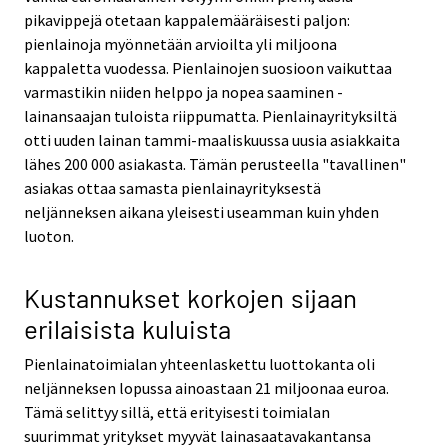
pikavippejä otetaan kappalemääräisesti paljon:
pienlainoja myönnetään arvioilta yli miljoona
kappaletta vuodessa. Pienlainojen suosioon vaikuttaa
varmastikin niiden helppo ja nopea saaminen -
lainansaajan tuloista riippumatta. Pienlainayrityksiltä
otti uuden lainan tammi-maaliskuussa uusia asiakkaita
lähes 200 000 asiakasta. Tämän perusteella "tavallinen"
asiakas ottaa samasta pienlainayrityksestä
neljänneksen aikana yleisesti useamman kuin yhden
luoton.
Kustannukset korkojen sijaan
erilaisista kuluista
Pienlainatoimialan yhteenlaskettu luottokanta oli
neljänneksen lopussa ainoastaan 21 miljoonaa euroa.
Tämä selittyy sillä, että erityisesti toimialan
suurimmat yritykset myyvät lainasaatavakantansa