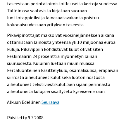
taseestaan perintätoimistoille useita kertoja vuodessa.
Tällöin osa saatavista kirjataan suoraan
luottotappioiksi ja lainasaatavakanta poistuu
kokonaisuudessaan yrityksen taseesta.
Pikavipinottajat maksoivat vuosineljänneksen aikana
ottamistaan lainoista yhteensä yli 10 miljoonaa euroa
kuluja. Pikavippiin kohdistuvat kulut olivat siten
keskimäärin 24 prosenttia myönnetyn lainan
suuruudesta. Kuluihin luetaan muun muassa
kertaluonteinen käsittelykulu, osamaksulisä, eräpäivän
siirrosta aiheutuneet kulut sekä luoton nostosta
aiheutuneet tekstiviestikulut. Sen sijaan perinnästä
aiheutuneita kuluja ei sisällytetä kyseiseen erään.
Alkuun
Edellinen
Seuraava
Päivitetty
9.7.2008