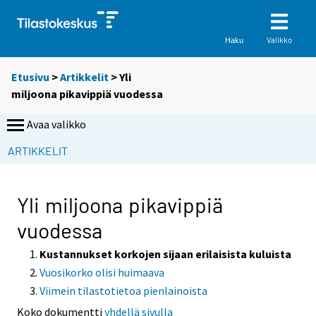
Valikko
Haku
Etusivu
>
Artikkelit
> Yli
miljoona pikavippiä vuodessa
Avaa valikko
S
ARTIKKELIT
i
i
r
Yli miljoona pikavippiä
r
vuodessa
y
t
Kustannukset korkojen sijaan erilaisista kuluista
t
Vuosikorko olisi huimaava
o
Viimein tilastotietoa pienlainoista
i
Koko dokumentti
yhdellä sivulla
s