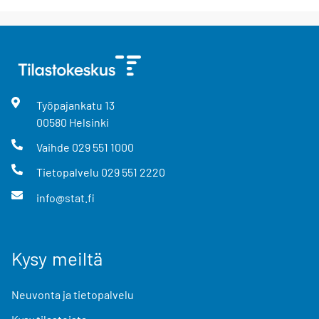
Työpajankatu
13
00580
Helsinki
Vaihde
029 551 1000
Tietopalvelu
029 551 2220
info@stat.fi
Kysy meiltä
Neuvonta ja tietopalvelu