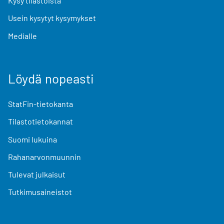
Kysy tilastoista
Usein kysytyt kysymykset
Medialle
Löydä nopeasti
StatFin-tietokanta
Tilastotietokannat
Suomi lukuina
Rahanarvonmuunnin
Tulevat julkaisut
Tutkimusaineistot