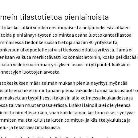
imein tilastotietoa pienlainoista
astokeskus alkoi vuoden ensimmäisestä neljänneksestä alkaen
stoida pienlainayritysten toimintaa osana luottokantatilastoa.
mmäisessä tiedonkeruussa tietoja saatiin 40 yritykseltä,
onkeruun ulkopuolelle jäi viisi tiedossa ollutta yritystä. Tämä ei
enkaan vaikuta merkittävästi kokonaistietoihin, koska pelkästää
ialan viiden suurimman yrityksen osuus oli yli puolet kaikkien
nnettyjen luottojen arvosta.
astokeskuksen määritelmän mukaan pienlainayritys myöntää
siallisena liiketoimintanaan pieniä vakuudettomia kulutusluotto
a maksetaan tyypillisesti takaisin alle kolmessa kuukaudessa ja
ssä tai vain muutamassa erässä. Lisäksi lainoilla ei ole yleensä
inaista nimelliskorkoa, vaan kaikki lainan kustannukset syntyvät
mmiten muista kuluista kuten toimitus- ja käsittelykuluista ja
elu- ja tekstiviestimaksuista.