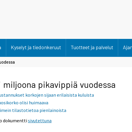
a
Kyselyt ja tiedonkeruut
Tuotteet ja palvelut
Aja
vuodessa
i miljoona pikavippiä vuodessa
ustannukset korkojen sijaan erilaisista kuluista
uosikorko olisi huimaava
iimein tilastotietoa pienlainoista
o dokumentti
sivutettuna