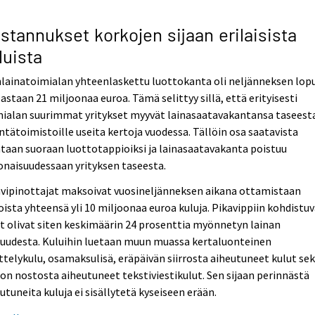
stannukset korkojen sijaan erilaisista
luista
lainatoimialan yhteenlaskettu luottokanta oli neljänneksen lop
astaan 21 miljoonaa euroa. Tämä selittyy sillä, että erityisesti
mialan suurimmat yritykset myyvät lainasaatavakantansa taseest
ntätoimistoille useita kertoja vuodessa. Tällöin osa saatavista
ataan suoraan luottotappioiksi ja lainasaatavakanta poistuu
naisuudessaan yrityksen taseesta.
avipinottajat maksoivat vuosineljänneksen aikana ottamistaan
oista yhteensä yli 10 miljoonaa euroa kuluja. Pikavippiin kohdistu
t olivat siten keskimäärin 24 prosenttia myönnetyn lainan
ruudesta. Kuluihin luetaan muun muassa kertaluonteinen
ttelykulu, osamaksulisä, eräpäivän siirrosta aiheutuneet kulut se
on nostosta aiheutuneet tekstiviestikulut. Sen sijaan perinnästä
utuneita kuluja ei sisällytetä kyseiseen erään.