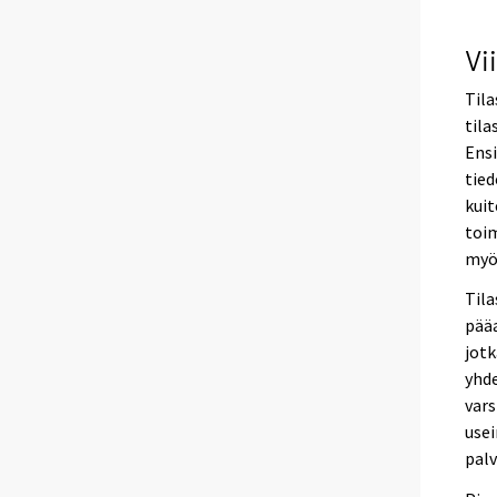
Vi
Til
tila
Ensi
tied
kuit
toim
myö
Til
pääa
jotk
yhde
vars
usei
palv