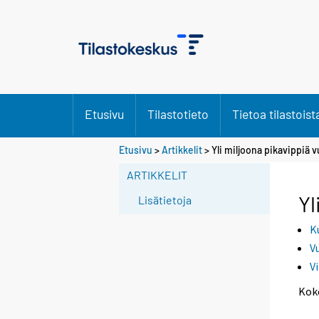
Etusivu
Tilastotieto
Tietoa tilastoist
S
Etusivu
>
Artikkelit
> Yli miljoona pikavippiä 
i
ARTIKKELIT
i
r
Yl
Lisätietoja
r
y
K
t
V
t
V
o
Kok
i
s