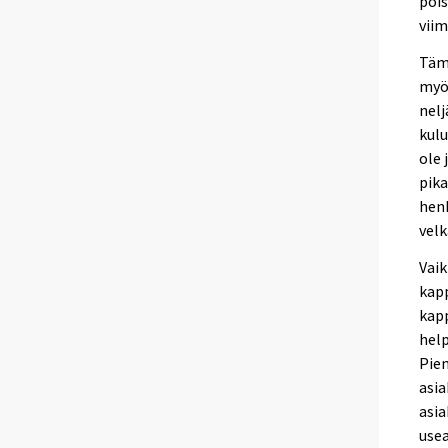
pois
viim
Täm
myön
nelj
kulu
ole 
pik
henk
vel
Vaik
kapp
kapp
help
Pien
asia
asia
use