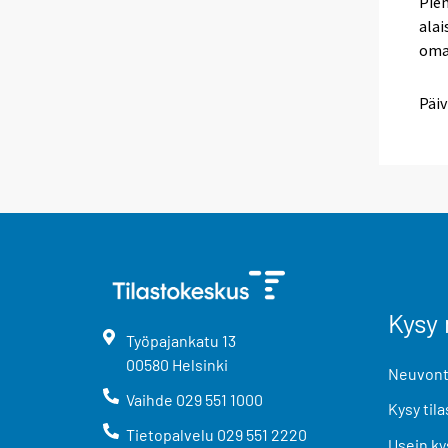
Pien
alai
oma
Päiv
Kysy 
Työpajankatu
13
00580
Helsinki
Neuvonta
Vaihde
029 551 1000
Kysy tila
Tietopalvelu
029 551 2220
Usein ky