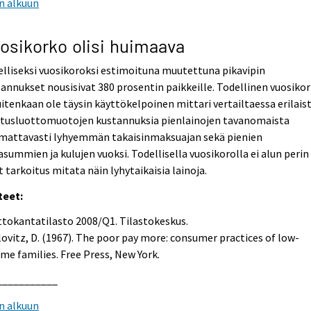
n alkuun
osikorko olisi huimaava
lliseksi vuosikoroksi estimoituna muutettuna pikavipin
annukset nousisivat 380 prosentin paikkeille. Todellinen vuosiko
uitenkaan ole täysin käyttökelpoinen mittari vertailtaessa erilais
utusluottomuotojen kustannuksia pienlainojen tavanomaista
mattavasti lyhyemmän takaisinmaksuajan sekä pienien
asummien ja kulujen vuoksi. Todellisella vuosikorolla ei alun perin
t tarkoitus mitata näin lyhytaikaisia lainoja.
teet:
tokantatilasto 2008/Q1. Tilastokeskus.
ovitz, D. (1967). The poor pay more: consumer practices of low-
me families. Free Press, New York.
___________
n alkuun