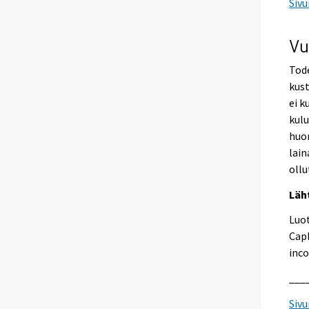
Sivu
Vu
Tode
kust
ei k
kul
huo
lain
ollu
Läh
Luot
Capl
inco
___
Sivu