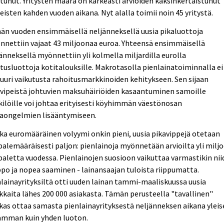
tunut. Yritysten määrä on karkeasti arvioiden kaksinkertaistunut
eisten kahden vuoden aikana. Nyt alalla toimii noin 45 yritystä.
än vuoden ensimmäisellä neljänneksellä uusia pikaluottoja
nettiin vajaat 43 miljoonaa euroa. Yhteensä ensimmäisellä
änneksellä myönnettiin yli kolmella miljardilla eurolla
tusluottoja kotitalouksille. Makrotasolla pienlainatoiminnalla ei 
juuri vaikutusta rahoitusmarkkinoiden kehitykseen. Sen sijaan
avipeistä johtuvien maksuhäiriöiden kasaantuminen samoille
ilöille voi johtaa erityisesti köyhimmän väestönosan
kaongelmien lisääntymiseen.
ka euromääräinen volyymi onkin pieni, uusia pikavippejä otetaan
alemääräisesti paljon: pienlainoja myönnetään arvioilta yli milj
aletta vuodessa. Pienlainojen suosioon vaikuttaa varmastikin ni
po ja nopea saaminen - lainansaajan tuloista riippumatta.
lainayrityksiltä otti uuden lainan tammi-maaliskuussa uusia
kkaita lähes 200 000 asiakasta. Tämän perusteella "tavallinen"
kas ottaa samasta pienlainayrityksestä neljänneksen aikana yleis
amman kuin yhden luoton.