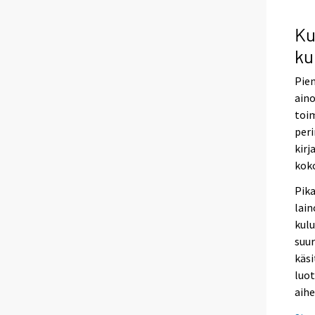
Ku
ku
Pien
aino
toi
peri
kirj
koko
Pik
lain
kulu
suu
käsi
luot
aihe