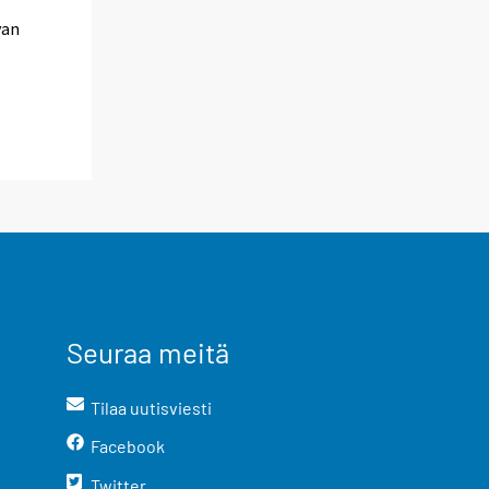
van
Seuraa meitä
Tilaa uutisviesti
Facebook
Twitter