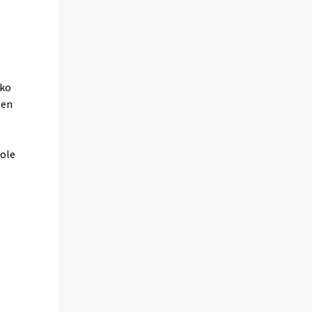
rko
ten
 ole