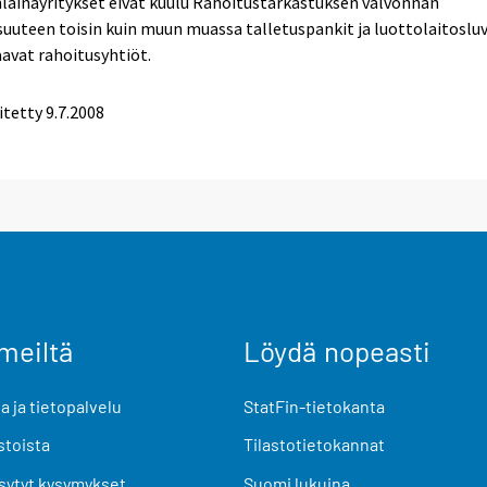
lainayritykset eivät kuulu Rahoitustarkastuksen valvonnan
suuteen toisin kuin muun muassa talletuspankit ja luottolaitoslu
avat rahoitusyhtiöt.
itetty
9.7.2008
meiltä
Löydä nopeasti
 ja tietopalvelu
StatFin-tietokanta
stoista
Tilastotietokannat
sytyt kysymykset
Suomi lukuina