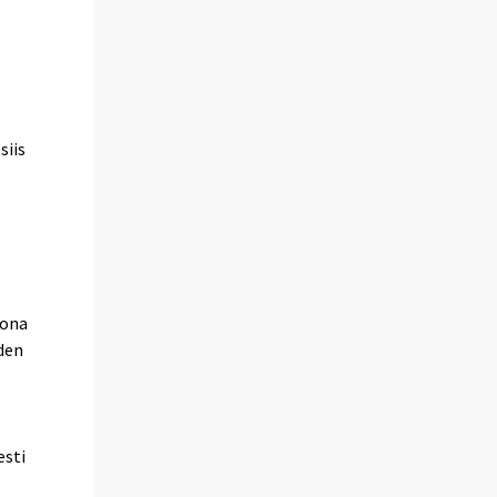
siis
oona
iden
esti