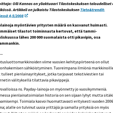
oittaja: Olli Kannas on yliaktuaari Tilastokeskuksen taloudelliset 
ikössä. Artikkeli on julkaistu Tilastokeskuksen
Tieto&trendit-
essä 4-5/2008
nlainoja myöntävien yritysten määrä on kasvanut huimasti.
immäiset tilastot toiminnasta kertovat, että tammi-
liskuussa lähes 200 000 suomalaista otti pikavipin, osa
ammankin.
__
tusluottomarkkinoiden viime vuosien kehityspiirteenä on ollut
tonhakemisen sähköistyminen. Tuoreimpana ilmiönä markkinoill
 tulleet pienlainayritykset, jotka tarjoavat tekstiviestien tai
rnetin välityksellä tilattavia pikavippejä.
svalloissa ns. Payday-lainoja on myönnetty jo vuosikymmeniä.
essa pienlainatoimialan historia on sen sijaan lyhyt mutta sitäk
amisempi. Toimiala kasvoi huomattavasti erityisesti vuoden 200
na; alalle on tulvinut uusia yrittäjiä ja samalla yrityksiä on myös