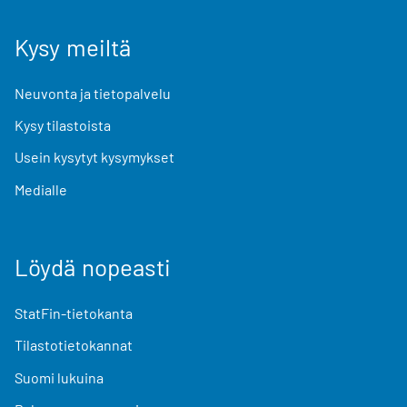
Kysy meiltä
Neuvonta ja tietopalvelu
Kysy tilastoista
Usein kysytyt kysymykset
Medialle
Löydä nopeasti
StatFin-tietokanta
Tilastotietokannat
Suomi lukuina