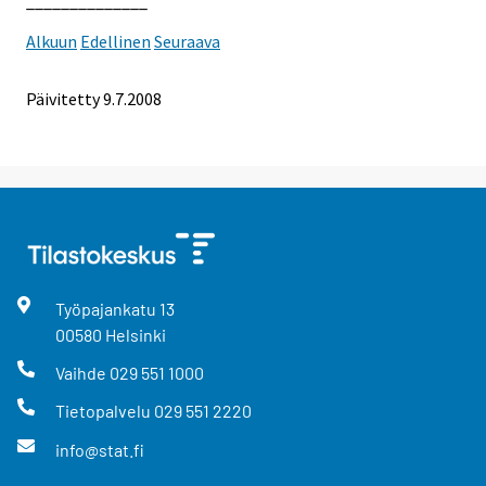
______________
Alkuun
Edellinen
Seuraava
Päivitetty
9.7.2008
Työpajankatu
13
00580
Helsinki
Vaihde
029 551 1000
Tietopalvelu
029 551 2220
info@stat.fi