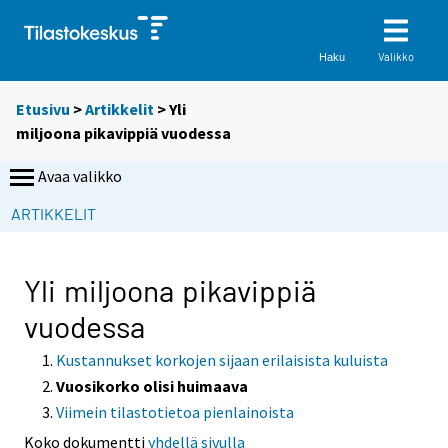
Valikko
Haku
Etusivu
>
Artikkelit
> Yli
miljoona pikavippiä vuodessa
Avaa valikko
ARTIKKELIT
Yli miljoona pikavippiä
vuodessa
Kustannukset korkojen sijaan erilaisista kuluista
Vuosikorko olisi huimaava
Viimein tilastotietoa pienlainoista
Koko dokumentti
yhdellä sivulla