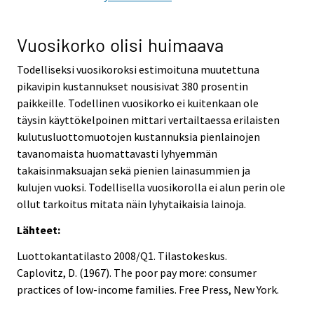
Vuosikorko olisi huimaava
Todelliseksi vuosikoroksi estimoituna muutettuna
pikavipin kustannukset nousisivat 380 prosentin
paikkeille. Todellinen vuosikorko ei kuitenkaan ole
täysin käyttökelpoinen mittari vertailtaessa erilaisten
kulutusluottomuotojen kustannuksia pienlainojen
tavanomaista huomattavasti lyhyemmän
takaisinmaksuajan sekä pienien lainasummien ja
kulujen vuoksi. Todellisella vuosikorolla ei alun perin ole
ollut tarkoitus mitata näin lyhytaikaisia lainoja.
Lähteet:
Luottokantatilasto 2008/Q1. Tilastokeskus.
Caplovitz, D. (1967). The poor pay more: consumer
practices of low-income families. Free Press, New York.