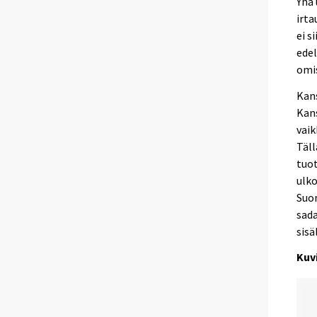
Yhä 
irta
ei s
edel
omis
Kan
Kans
vaik
Täl
tuo
ulko
Suom
sada
sisä
Kuv