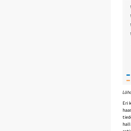
Lähd
Eri 
haas
tie
hall
esti