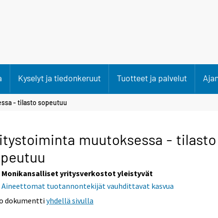
a
Kyselyt ja tiedonkeruut
Tuotteet ja palvelut
Aja
ssa - tilasto sopeutuu
itystoiminta muutoksessa - tilasto
opeutuu
Monikansalliset yritysverkostot yleistyvät
Aineettomat tuotannontekijät vauhdittavat kasvua
o dokumentti
yhdellä sivulla