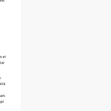
7
s ei
tai
:
ystä
aan.
mpi