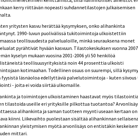
nkaan kerry riittävän nopeasti suhdannetilastojen julkaisemisen
alta.
ten yritysten kasvu herättää kysymyksen, onko alihankinta
äntynyt. 1990-luvun puolivälissä tukitoimintoja ulkoistettiin
maassa teollisuudesta palvelualoille, minkä seurauksena monet
elualat pyrähtivät hyvään kasvuun. Tilastokeskuksen vuonna 200
män kyselyn mukaan vuosina 2001-2006 yli 50 henkilöä
listäneistä teollisuusyrityksistä noin 44 prosenttia ulkoisti
intojaan kotimaahan. Todellinen osuus on suurempi, sillä kysymy
 fyysistä läsnäoloa edellyttäviä palvelutoimintoja - kuten siivous 
iointi - joita ei voida siirtää ulkomaille.
ankinta ja toimintojen ulkoistaminen haastavat myös tilastointia
n tilastoida useille eri yrityksille pilkottua tuotantoa? Arvonlisä
ttaessa alihankinta ja saman tuotteen myynti useaan kertaan on
ava kiinni. Liikevaihto puolestaan sisältää alihankinnan sellaisen
ankinnan yleistymisen myötä arvonlisäys on entistäkin keskeise
uden mittari.