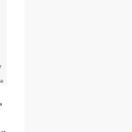
sa
vät