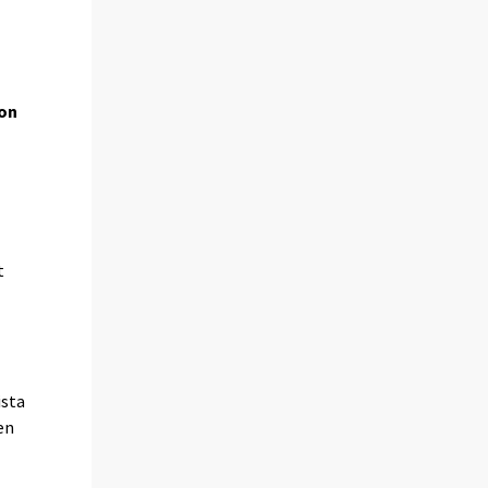
 on
t
ista
en