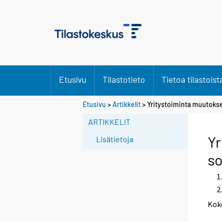
Etusivu
Tilastotieto
Tietoa tilastoist
S
Etusivu
>
Artikkelit
> Yritystoiminta muutokse
i
ARTIKKELIT
i
r
Yr
Lisätietoja
r
s
y
t
t
o
Kok
i
s