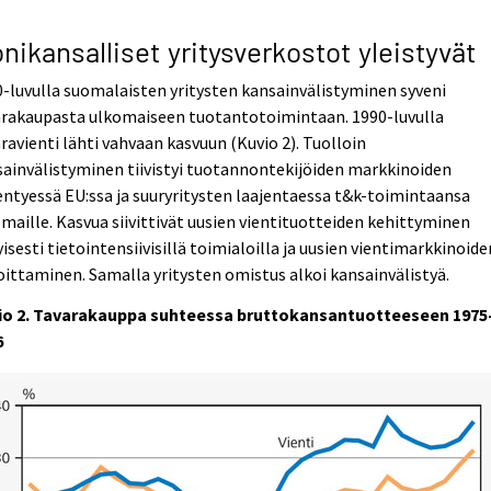
nikansalliset yritysverkostot yleistyvät
-luvulla suomalaisten yritysten kansainvälistyminen syveni
arakaupasta ulkomaiseen tuotantotoimintaan. 1990-luvulla
ravienti lähti vahvaan kasvuun (Kuvio 2). Tuolloin
ainvälistyminen tiivistyi tuotannontekijöiden markkinoiden
ntyessä EU:ssa ja suuryritysten laajentaessa t&k-toimintaansa
maille. Kasvua siivittivät uusien vientituotteiden kehittyminen
yisesti tietointensiivisillä toimialoilla ja uusien vientimarkkinoide
oittaminen. Samalla yritysten omistus alkoi kansainvälistyä.
io 2. Tavarakauppa suhteessa bruttokansantuotteeseen 1975
6