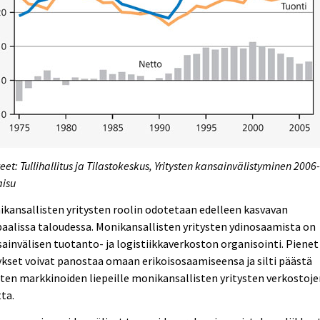
eet: Tullihallitus ja Tilastokeskus, Yritysten kansainvälistyminen 2006
aisu
kansallisten yritysten roolin odotetaan edelleen kasvavan
aalissa taloudessa. Monikansallisten yritysten ydinosaamista on
ainvälisen tuotanto- ja logistiikkaverkoston organisointi. Pienet
ykset voivat panostaa omaan erikoisosaamiseensa ja silti päästä
ten markkinoiden liepeille monikansallisten yritysten verkostoj
ta.