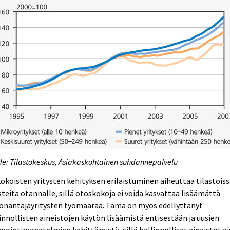
e: Tilastokeskus, Asiakaskohtainen suhdannepalvelu
kokoisten yritysten kehityksen erilaistuminen aiheuttaa tilastois
teita otannalle, sillä otoskokoja ei voida kasvattaa lisäämättä
donantajayritysten työmäärää. Tämä on myös edellyttänyt
innollisten aineistojen käytön lisäämistä entisestään ja uusien
mointimenetelmien kehittämistä, sillä hallinnolliset aineistot ei