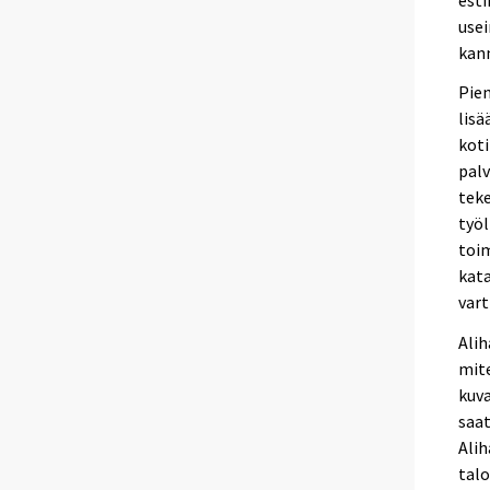
usei
kann
Pien
lisä
koti
palv
teke
työl
toim
kata
vart
Alih
mite
kuva
saat
Alih
talo