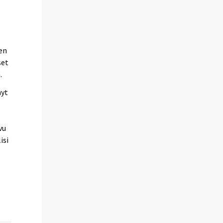
ten
set
.
nyt
vu
isi