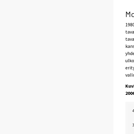
Mo
1980
tav
tava
kans
yhde
ulko
erit
vall
Kuv
200