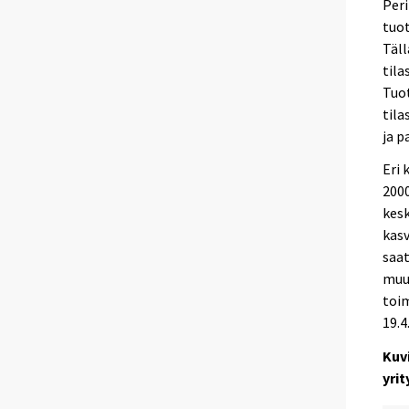
Peri
tuot
Täll
tila
Tuot
tila
ja p
Eri 
2000
kesk
kasv
saat
muu
toi
19.4
Kuvi
yri