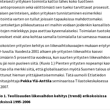
nteisesti yrityksen toiminta kattoi lähes koko tuotteen
antoprosessin sekä välittömästi sen tueksi tarvittavat prosessit.
aisen perinteisen, aidon yrityksen tunnistaminen esimerkiksi
stointia varten on tullut joissain tapauksissa mahdottomaksi.
antoketjun pilkkoutuessa eri maihin voidaan joidenkin kansallis
stojen mielekkyys jopa asettaa kyseenalaiseksi. Toimialan tuotok
anokset eivät aina kohtaa samalla toimialalla tai samassa maassa
kokoisten yritysten kehitys on liikevaihtokuvaajien mukaan eriyty
-luvulla. Vuodesta 2001 alkaen pk-yritysten liikevaihto kasvoi
imäärin 5 prosenttia vuodessa, kun suurten yritysten liikevaihdon
u jäi noin puoleen siitä. (Kuvio 1.) Pienten yritysten nopeampi kas
taa olla merkki siitä, että globalisaation myötä Suomen talous ol
ttunut hieman yrittäjävetoisemmaksi. Tätä uumoili Etlatiedon
mitusjohtaja
Pekka Ylä-Anttila
seminaarissa Tilastokeskuksessa
.2007.
o 1. Teollisuuden liikevaihdon kehitys (trendi) erikokoisissa
tyksissä 1995-2006