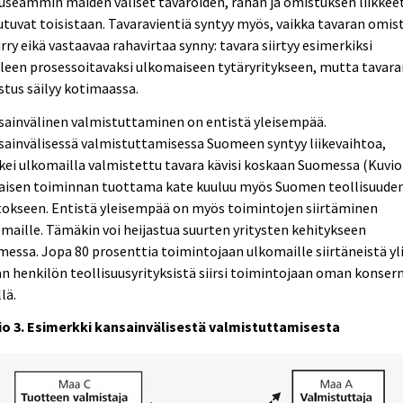
useammin maiden väliset tavaroiden, rahan ja omistuksen liikkee
utuvat toisistaan. Tavaravientiä syntyy myös, vaikka tavaran omis
iirry eikä vastaavaa rahavirtaa synny: tavara siirtyy esimerkiksi
leen prosessoitavaksi ulkomaiseen tytäryritykseen, mutta tavara
tus säilyy kotimaassa.
sainvälinen valmistuttaminen on entistä yleisempää.
ainvälisessä valmistuttamisessa Suomeen syntyy liikevaihtoa,
kei ulkomailla valmistettu tavara kävisi koskaan Suomessa (Kuvio 
laisen toiminnan tuottama kate kuuluu myös Suomen teollisuude
tokseen. Entistä yleisempää on myös toimintojen siirtäminen
maille. Tämäkin voi heijastua suurten yritysten kehitykseen
essa. Jopa 80 prosenttia toimintojaan ulkomaille siirtäneistä yl
n henkilön teollisuusyrityksistä siirsi toimintojaan oman konser
llä.
io 3. Esimerkki kansainvälisestä valmistuttamisesta