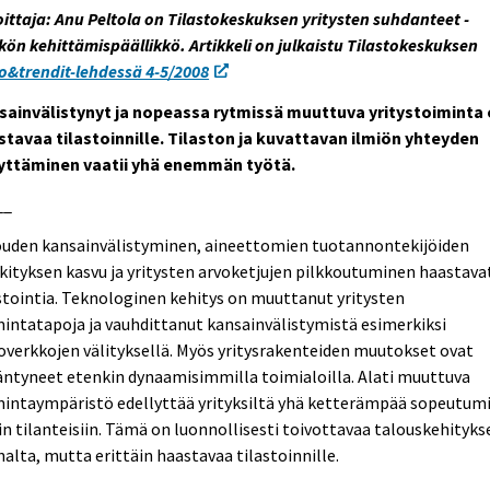
oittaja: Anu Peltola on Tilastokeskuksen yritysten suhdanteet -
kön kehittämispäällikkö. Artikkeli on julkaistu Tilastokeskuksen
o&trendit-lehdessä 4-5/2008
sainvälistynyt ja nopeassa rytmissä muuttuva yritystoiminta
stavaa tilastoinnille. Tilaston ja kuvattavan ilmiön yhteyden
lyttäminen vaatii yhä enemmän työtä.
__
ouden kansainvälistyminen, aineettomien tuotannontekijöiden
ityksen kasvu ja yritysten arvoketjujen pilkkoutuminen haastava
stointia. Teknologinen kehitys on muuttanut yritysten
intatapoja ja vauhdittanut kansainvälistymistä esimerkiksi
overkkojen välityksellä. Myös yritysrakenteiden muutokset ovat
äntyneet etenkin dynaamisimmilla toimialoilla. Alati muuttuva
mintaympäristö edellyttää yrityksiltä yhä ketterämpää sopeutum
in tilanteisiin. Tämä on luonnollisesti toivottavaa talouskehityks
alta, mutta erittäin haastavaa tilastoinnille.