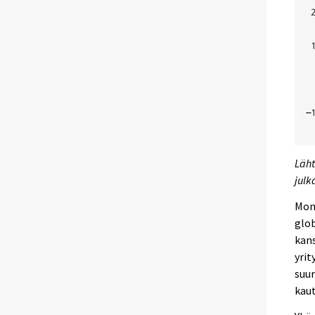
Läht
julk
Moni
glob
kans
yrit
suur
kaut