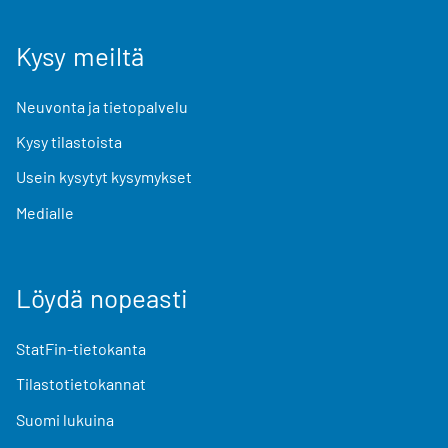
Kysy meiltä
Neuvonta ja tietopalvelu
Kysy tilastoista
Usein kysytyt kysymykset
Medialle
Löydä nopeasti
StatFin-tietokanta
Tilastotietokannat
Suomi lukuina