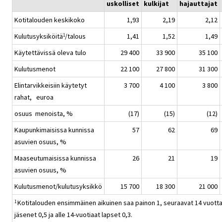
uskolliset
kulkijat
hajauttajat
Kotitalouden keskikoko
1,93
2,19
2,12
Kulutusyksiköitä
/talous
1,41
1,52
1,49
1
Käytettävissä oleva tulo
29 400
33 900
35 100
Kulutusmenot
22 100
27 800
31 300
Elintarvikkeisiin käytetyt
3 700
4 100
3 800
rahat, euroa
osuus menoista, %
(17)
(15)
(12)
Kaupunkimaisissa kunnissa
57
62
69
asuvien osuus, %
Maaseutumaisissa kunnissa
26
21
19
asuvien osuus, %
Kulutusmenot/kulutusyksikkö
15 700
18 300
21 000
Kotitalouden ensimmäinen aikuinen saa painon 1, seuraavat 14 vuott
1
jäsenet 0,5 ja alle 14-vuotiaat lapset 0,3.