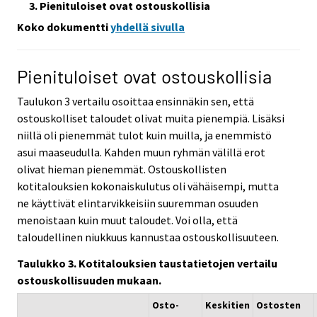
Pienituloiset ovat ostouskollisia
Koko dokumentti
yhdellä sivulla
Pienituloiset ovat ostouskollisia
Taulukon 3 vertailu osoittaa ensinnäkin sen, että
ostouskolliset taloudet olivat muita pienempiä. Lisäksi
niillä oli pienemmät tulot kuin muilla, ja enemmistö
asui maaseudulla. Kahden muun ryhmän välillä erot
olivat hieman pienemmät. Ostouskollisten
kotitalouksien kokonaiskulutus oli vähäisempi, mutta
ne käyttivät elintarvikkeisiin suuremman osuuden
menoistaan kuin muut taloudet. Voi olla, että
taloudellinen niukkuus kannustaa ostouskollisuuteen.
Taulukko 3. Kotitalouksien taustatietojen vertailu
ostouskollisuuden mukaan.
Osto-
Keskitien
Ostosten