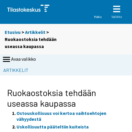
Valikko
Haku
Etusivu
>
Artikkelit
>
Ruokaostoksia tehdään
useassa kaupassa
Avaa valikko
ARTIKKELIT
Ruokaostoksia tehdään
useassa kaupassa
Ostouskollisuus voi kertoa vaihtoehtojen
vähyydestä
Uskollisuutta pääteltiin kuiteista