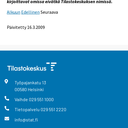
kirjoittavat omissa eivätkä Tilastokeskuksen nimissä.
Alkuun
Edellinen
Seuraava
Päivitetty
16.3.2009
Työpajankatu
13
00580
Helsinki
Vaihde
029 551 1000
Tietopalvelu
029 551 2220
info@stat.fi