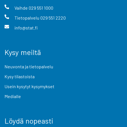
Vaihde
029 551 1000
Tietopalvelu
029 551 2220
info@stat.fi
Kysy meiltä
Neuvonta ja tietopalvelu
Kysy tilastoista
Usein kysytyt kysymykset
Medialle
Löydä nopeasti