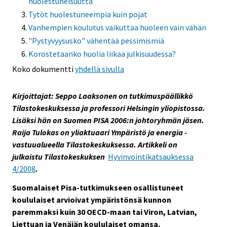
huolestuneisuutta
Tytöt huolestuneempia kuin pojat
Vanhempien koulutus vaikuttaa huoleen vain vähän
"Pystyvyysusko" vähentää pessimismiä
Korostetaanko huolia liikaa julkisuudessa?
Koko dokumentti
yhdellä sivulla
Kirjoittajat: Seppo Laaksonen on tutkimuspäällikkö
Tilastokeskuksessa ja professori Helsingin yliopistossa.
Lisäksi hän on Suomen PISA 2006:n johtoryhmän jäsen.
Raija Tulokas on yliaktuaari Ympäristö ja energia -
vastuualueella Tilastokeskuksessa. Artikkeli on
julkaistu Tilastokeskuksen
Hyvinvointikatsauksessa
4/2008
.
Suomalaiset Pisa-tutkimukseen osallistuneet
koululaiset arvioivat ympäristönsä kunnon
paremmaksi kuin 30 OECD-maan tai Viron, Latvian,
Liettuan ja Venäjän koululaiset omansa.