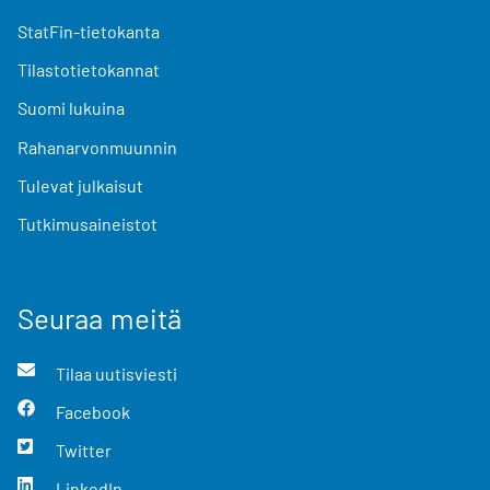
StatFin-tietokanta
Tilastotietokannat
Suomi lukuina
Rahanarvonmuunnin
Tulevat julkaisut
Tutkimusaineistot
Seuraa meitä
Tilaa uutisviesti
Facebook
Twitter
LinkedIn