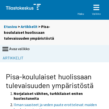
Valikko
Haku
Etusivu
>
Artikkelit
> Pisa-
koululaiset huolissaan
tulevaisuuden ympäristöstä
Avaa valikko
ARTIKKELIT
Pisa-koululaiset huolissaan
tulevaisuuden ympäristöstä
Norjalaiset vähiten, turkkilaiset eniten
huolestuneita
Ilman saasteet ja veden puute erottelevat maiden