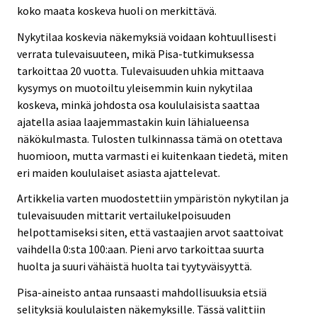
koko maata koskeva huoli on merkittävä.
Nykytilaa koskevia näkemyksiä voidaan kohtuullisesti
verrata tulevaisuuteen, mikä Pisa-tutkimuksessa
tarkoittaa 20 vuotta. Tulevaisuuden uhkia mittaava
kysymys on muotoiltu yleisemmin kuin nykytilaa
koskeva, minkä johdosta osa koululaisista saattaa
ajatella asiaa laajemmastakin kuin lähialueensa
näkökulmasta. Tulosten tulkinnassa tämä on otettava
huomioon, mutta varmasti ei kuitenkaan tiedetä, miten
eri maiden koululaiset asiasta ajattelevat.
Artikkelia varten muodostettiin ympäristön nykytilan ja
tulevaisuuden mittarit vertailukelpoisuuden
helpottamiseksi siten, että vastaajien arvot saattoivat
vaihdella 0:sta 100:aan. Pieni arvo tarkoittaa suurta
huolta ja suuri vähäistä huolta tai tyytyväisyyttä.
Pisa-aineisto antaa runsaasti mahdollisuuksia etsiä
selityksiä koululaisten näkemyksille. Tässä valittiin