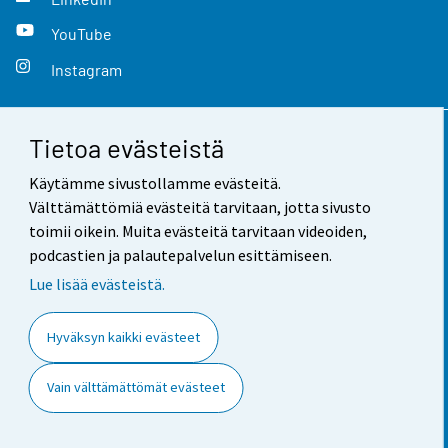
YouTube
Instagram
Tietoa evästeistä
Yhteystiedot
Käytämme sivustollamme evästeitä.
Palaute
Välttämättömiä evästeitä tarvitaan, jotta sivusto
toimii oikein. Muita evästeitä tarvitaan videoiden,
Käyttöehdot
podcastien ja palautepalvelun esittämiseen.
Tietosuoja
Lue lisää evästeistä.
Saavutettavuus
Hyväksyn kaikki evästeet
Tietoa sivustosta
Vain välttämättömät evästeet
Evästeasetukset