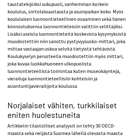
taustatekijöiksi sukupuoli, vanhemman korkein
koulutus, siirtolaisuustausta ja asuinpaikan koko. Myös
koululaisen luonnontieteellinen osaaminen sekä hänen
kiinnostuksensa luonnontieteisiin valittiin selittäjiksi.
Lisäksi useista luonnontieteitä koskevista kysymyksistä
muodostettiin niin sanottu pystyvyysusko-mittari, joka
mittaa vastaajan uskoa selvitä tietyistä tehtävistä.
Koulukyselyn perusteella muodostettiin myös mittari,
joka kuvaa luokkahuoneen ulkopuolista
luonnontieteellistä toimintaa kuten museokäyntejä,
vierailuja luonnontieteellisiin kohteisiin ja
asiantuntijavierailijoita koulussa.
Norjalaiset vähiten, turkkilaiset
eniten huolestuneita
Artikkelin tilastolliset analyysit on tehty 30 OECD-
maasta sekä neljästä Suomea lähellä olevasta maasta