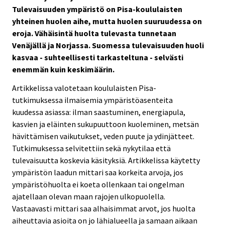
Tulevaisuuden ympäristö on Pisa-koululaisten
yhteinen huolen aihe, mutta huolen suuruudessa on
eroja. Vähäisintä huolta tulevasta tunnetaan
Venäjällä ja Norjassa. Suomessa tulevaisuuden huoli
kasvaa - suhteellisesti tarkasteltuna - selvästi
enemmän kuin keskimäärin.
Artikkelissa valotetaan koululaisten Pisa-
tutkimuksessa ilmaisemia ympäristöasenteita
kuudessa asiassa: ilman saastuminen, energiapula,
kasvien ja eläinten sukupuuttoon kuoleminen, metsän
hävittämisen vaikutukset, veden puute ja ydinjätteet.
Tutkimuksessa selvitettiin sekä nykytilaa että
tulevaisuutta koskevia käsityksiä. Artikkelissa käytetty
ympäristön laadun mittari saa korkeita arvoja, jos
ympäristöhuolta ei koeta ollenkaan tai ongelman
ajatellaan olevan maan rajojen ulkopuolella.
Vastaavasti mittari saa alhaisimmat arvot, jos huolta
aiheuttavia asioita on jo lähialueella ja samaan aikaan