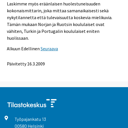
Laskimme myös eräänlaisen huolestuneisuuden
kokonaismittarin, joka mittaa samanaikaisesti sekä
nykytilannetta että tulevaisuutta koskevia mielikuvia.
Tämän mukaan Norjan ja Ruotsin koululaiset ovat
vähiten, Turkin ja Portugalin koululaiset eniten
huolissaan.
Alkuun
Edellinen
Seuraava
Päivitetty
16.3.2009
Työpajankatu
13
00580
Helsinki