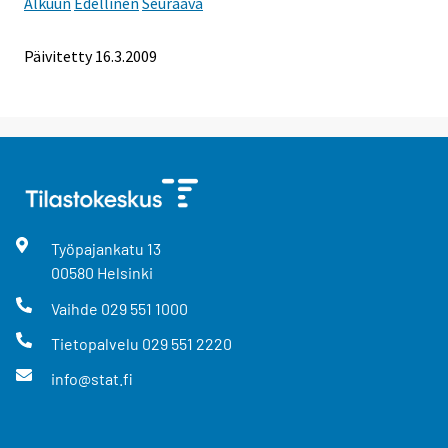
Alkuun
Edellinen
Seuraava
Päivitetty
16.3.2009
Työpajankatu
13
00580
Helsinki
Vaihde
029 551 1000
Tietopalvelu
029 551 2220
info@stat.fi