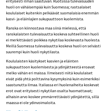
erityisesti ilman saastuvan. Ruotsissa tulevaisuuden
huoli on vähäisempää kuin Suomessa; ruotsalaiset
koululaiset kuitenkin pelkäävät suomalaisia enemmän
kasvi- ja eläinlajien sukupuuttoon kuolemista.
Ranska on kiinnostava maa siinä mielessä, että
ranskalaisten tulevaisuutta koskeva suhteellinen huoli
ei merkittävästi poikkea nykytilaa koskevasta huolesta.
Meillä Suomessa tulevaisuutta koskeva huoli on selvästi
suurempi kuin huoli nykytilasta.
Koululaisten käsitykset kasvien ja eläinten
sukupuuttoon kuolemisesta ja ydinjätteestä eroavat
melko vähän eri maissa. Ilmeisesti niitä koululaiset
eivät pidä yhtä polttavina kysymyksinä kuin esimerkiksi
saastunutta ilmaa. Italiassa eri huolenaiheita koskevat
erot ovat erityisesti nykytilan osalta huomattavat;
alhaisin arvo koskee ymmärrettävästi ydinjätettä, sillä
maassa ei ole ydinvoimaloita.