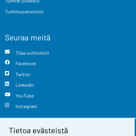
Tulevat julkaisut
Tutkimusaineistot
Seuraa meitä
Tilaa uutisviesti
Facebook
Twitter
LinkedIn
YouTube
Instagram
Tietoa evästeistä
Yhteystiedot