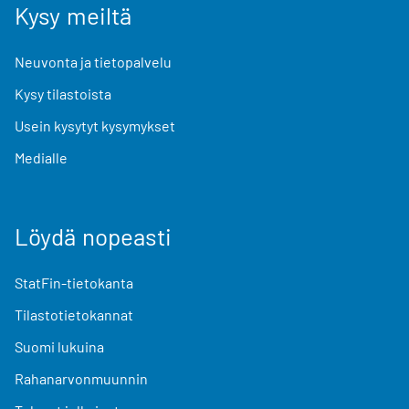
Kysy meiltä
Neuvonta ja tietopalvelu
Kysy tilastoista
Usein kysytyt kysymykset
Medialle
Löydä nopeasti
StatFin-tietokanta
Tilastotietokannat
Suomi lukuina
Rahanarvonmuunnin