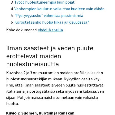
Tytöt huolestuneempia kuin pojat
Vanhempien koulutus vaikuttaa huoleen vain vähän
"Pystyvyysusko" vähentää pessimismiä
Korostetaanko huolia liikaa julkisuudessa?
Koko dokumentti
yhdellä sivulla
Ilman saasteet ja veden puute
erottelevat maiden
huolestuneisuutta
Kuvioissa 2 ja 3 on muutamien maiden profiileja kuuden
huolestuneisuustekijän mukaan. Nykytilan osalta käy
ilmi, että ilman saasteet ja veden puute huolestuttavat
italialaisia ja portugalilaisia sekä myös ranskalaisia. Sen
sijaan Pohjoismaissa näistä tunnetaan vain vähäistä
huolta.
Kuvio 2. Suomen, Ruotsin ja Ranskan