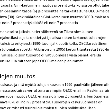
stäjästä. Gini-kertoimen muutos prosenttiyksiköissä on ollut läh
en-Seelannin tasoa (6) ja prosentteina tarkasteltuna OECD-maid
rinta (30). Keskimääräinen Gini-kertoimen muutos OECD-maissa 
t noin 2 prosenttiyksikköä eli noin 7 prosenttia
.
1
men osalta julkaisun tietolähteenä on Tilastokeskuksen
njakotilasto, joka on tietysti jo aikaa sitten kertonut tuloerojen
oksista erityisesti 1990-luvun jälkipuoliskolla. OECD:n edellinen
a tulonjakoraportti (Atkinson ym. 1995) kertoi tilanteesta 1980-l
ivälissä, jolloin tuloerot olivat Suomessa vielä pienet, eräillä
nusluvuilla mitaten jopa OECD-maiden pienimmät.
lojen muutos
uskasvu ja sitä myötä tulojen kasvu on 1990-puolivälin jälkeen oll
messa suotuisaa verrattuna useimpiin OECD-maihin. Keskimääräi
jen vuosimuutos OECD-maissa oli noin 2 prosenttia, kun Suomess
aava luku oli noin 3 prosenttia. Tuloerojen kasvu Suomessa on
nyt erityisesti suurituloisimpien tulojen poikkeuksellisen