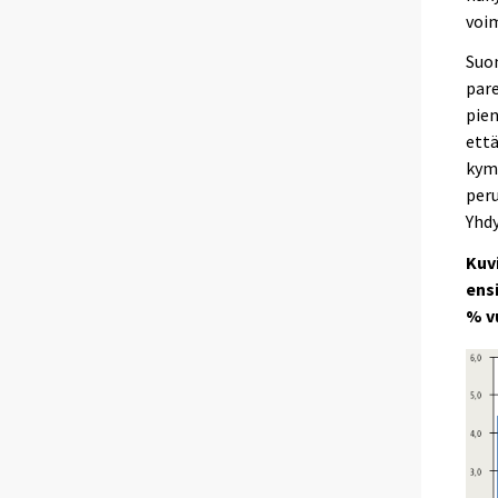
voi
Suom
pare
pien
että
kym
peru
Yhdy
Kuv
ens
% v