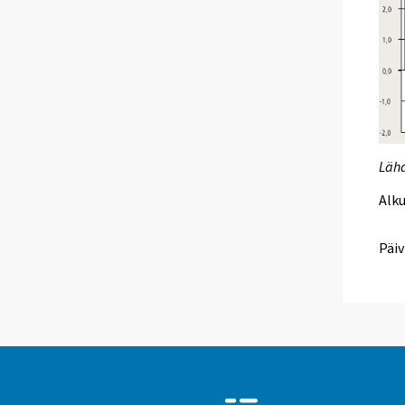
Läh
Alk
Päiv