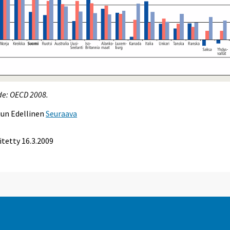
de: OECD 2008.
uun
Edellinen
Seuraava
itetty
16.3.2009