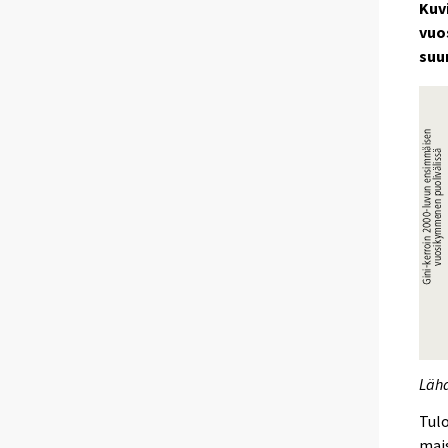
Kuv
vuo
suu
Läh
Tul
mai