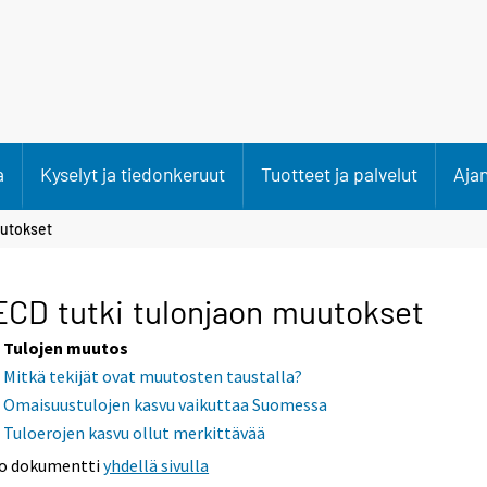
a
Kyselyt ja tiedonkeruut
Tuotteet ja palvelut
Aja
uutokset
CD tutki tulonjaon muutokset
Tulojen muutos
Mitkä tekijät ovat muutosten taustalla?
Omaisuustulojen kasvu vaikuttaa Suomessa
Tuloerojen kasvu ollut merkittävää
o dokumentti
yhdellä sivulla