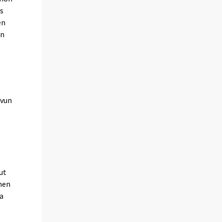
es
en
on
uvun
ut
nen
a