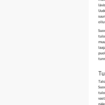
lävi
Uud
suu
ollu
Suo
tulo
muut
laaj
puol
tun
Tu
Talo
Suo
tulo
vast
näky