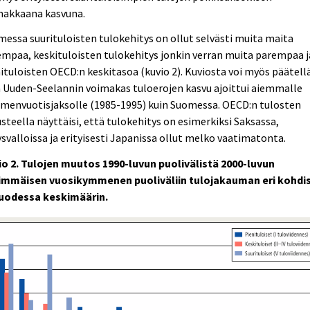
makkaana kasvuna.
essa suurituloisten tulokehitys on ollut selvästi muita maita
mpaa, keskituloisten tulokehitys jonkin verran muita parempaa j
ituloisten OECD:n keskitasoa (kuvio 2). Kuviosta voi myös päätell
 Uuden-Seelannin voimakas tuloerojen kasvu ajoittui aiemmalle
menvuotisjaksolle (1985-1995) kuin Suomessa. OECD:n tulosten
steella näyttäisi, että tulokehitys on esimerkiksi Saksassa,
svalloissa ja erityisesti Japanissa ollut melko vaatimatonta.
io 2. Tulojen muutos 1990-luvun puolivälistä 2000-luvun
immäisen vuosikymmenen puoliväliin tulojakauman eri kohdi
uodessa keskimäärin.