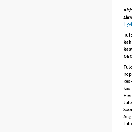
Kirj
Elin
Hyv
Tul
kah
kas
OEC
Tul
nop
kesk
käsi
Pien
tul
Suo
Ang
tulo