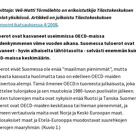
oittaja: Veli-Matti Törmälehto on erikoistutkija Tilastokeskuksen
olot-yksikössä. Artikkeli on julkaistu Tilastokeskuksen
invointikatsauksessa 4/2008
.
oerot ovat kasvaneet useimmissa OECD-maissa
denkymmenen viime vuoden aikana. Suomessa tuloerot ovat
vaneet - hyvin alhaiselta lähtötasolta - selvästi enemmän kui
D-maissa keskimäärin.
oerot eivät Suomessa ole enää "maailman pienimmät", mutta
easta kasvusta huolimatta taso on edelleen OECD-maiden
ivertoa alempi. Tämä ilmenee OECD:n tuoreesta julkaisusta, joka
ttelee tulonjakoa ja sen muutoksia 1980-luvun puolivälin jälkeen.
ten tuloerojen maita ovat nykyisin enää Ruotsi ja Tanska. Suome
oerot ovat OECD-maiden keskitasoa tai hieman pienemmät, ja
meen vertautuvia maita ovat Norja ja Keski-Euroopan maat.
losaksiset maat ja Etelä-Eurooppa muodostavat suurehkojen
erojen maaryhmän. (Kuvio 1.)