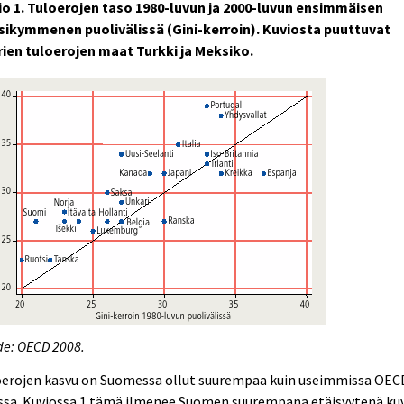
io 1. Tuloerojen taso 1980-luvun ja 2000-luvun ensimmäisen
sikymmenen puolivälissä (Gini-kerroin). Kuviosta puuttuvat
rien tuloerojen maat Turkki ja Meksiko.
de: OECD 2008.
oerojen kasvu on Suomessa ollut suurempaa kuin useimmissa OEC
ssa. Kuviossa 1 tämä ilmenee Suomen suurempana etäisyytenä ku