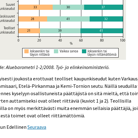
e: Aluebarometri 1-2/2008. Työ- ja elinkeinoministeriö.
yisesti joukosta erottuvat teolliset kaupunkiseudut kuten Varkaus
isaari, Etelä-Pirkanmaa ja Kemi-Tornion seutu. Näillä seuduilla 
ennes kyselyyn osallistuneista päättäjistä on sitä mieltä, että to
ten auttamiseksi ovat olleet riittäviä (kuviot 1 ja 2). Teollisilla
illa on myös merkittävästi muita enemmän sellaisia päättäjiä, jo
estä toimet ovat olleet riittämättömiä.
uun
Edellinen
Seuraava