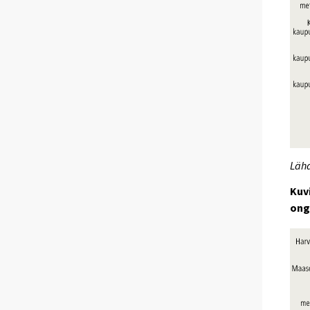
Lähd
Kuv
ong