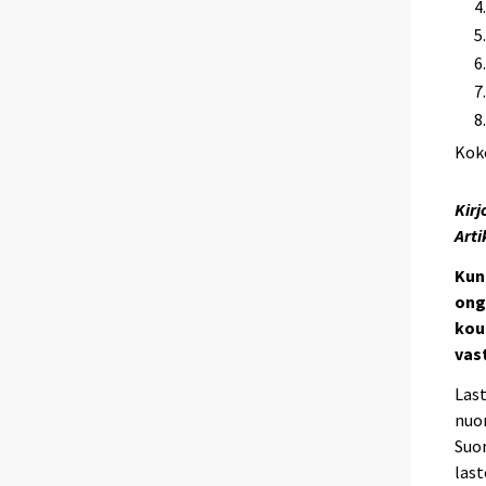
Kok
Kirj
Arti
Kun
ong
kou
vas
Last
nuor
Suom
last