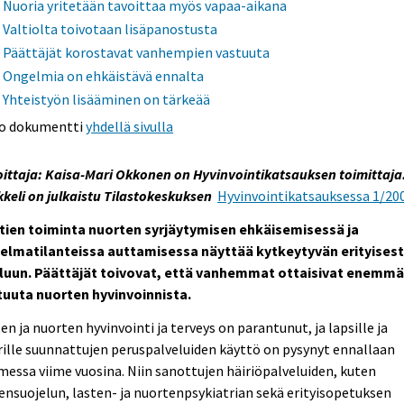
Nuoria yritetään tavoittaa myös vapaa-aikana
Valtiolta toivotaan lisäpanostusta
Päättäjät korostavat vanhempien vastuuta
Ongelmia on ehkäistävä ennalta
Yhteistyön lisääminen on tärkeää
o dokumentti
yhdellä sivulla
oittaja: Kaisa-Mari Okkonen on Hyvinvointikatsauksen toimittaja
kkeli on julkaistu Tilastokeskuksen
Hyvinvointikatsauksessa 1/20
tien toiminta nuorten syrjäytymisen ehkäisemisessä ja
elmatilanteissa auttamisessa näyttää kytkeytyvän erityisest
luun. Päättäjät toivovat, että vanhemmat ottaisivat enemm
tuuta nuorten hyvinvoinnista.
en ja nuorten hyvinvointi ja terveys on parantunut, ja lapsille ja
ille suunnattujen peruspalveluiden käyttö on pysynyt ennallaan
essa viime vuosina. Niin sanottujen häiriöpalveluiden, kuten
ensuojelun, lasten- ja nuortenpsykiatrian sekä erityisopetuksen