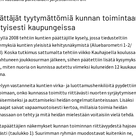
ättäjät tyytymättömiä kunnan toimintaa
ityisesti kaupungeissa
yllä 2008 tehtiin kuntien päättäjille kysely, jossa tiedusteltiin
myksiä kuntien yleisistä kehitysnäkymistä (Aluebarometri 1-2/
). Koska tutkimus sattumalta tehtiin viikko Kauhajoella koulussa
htuneen joukkosurman jälkeen, siihen päätettiin lisätä kysymyks
ä, miten nuoria on kunnissa autettu viimeksi kuluneiden 12 kuuka
na.
lyyn vastanneita kuntien virka- ja luottamushenkilöitä pyydettii
oimaan, onko kunnassa toimittu riittävästi nuorten syrjäytymise
isemiseksi ja auttamiseksi heidän ongelmatilanteissaan. Lisäksi
aajat saivat vapaamuotoisesti kertoa, millaisia toimia heidän
assaan on tehty ja mitä heidän mielestään voitaisiin vielä tehdä.
tapäättäjien näkemykset kunnan toiminnan riittävyydestä hajoa
ästi (taulukko 1). Suurimman ryhmän muodostavat kuitenkin ne,