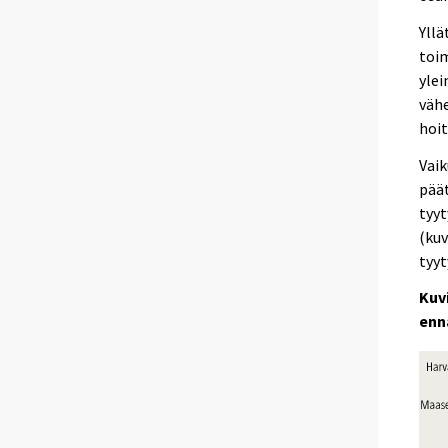
Yllä
toim
ylei
vähe
hoit
Vaik
päät
tyy
(kuv
tyy
Kuv
enn