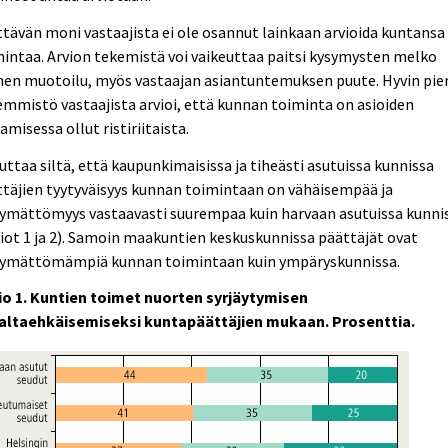
ttävän moni vastaajista ei ole osannut lainkaan arvioida kuntansa
intaa. Arvion tekemistä voi vaikeuttaa paitsi kysymysten melko
nen muotoilu, myös vastaajan asiantuntemuksen puute. Hyvin pie
mmistö vastaajista arvioi, että kunnan toiminta on asioiden
amisessa ollut ristiriitaista.
uttaa siltä, että kaupunkimaisissa ja tiheästi asutuissa kunnissa
täjien tyytyväisyys kunnan toimintaan on vähäisempää ja
tymättömyys vastaavasti suurempaa kuin harvaan asutuissa kunni
iot 1 ja 2). Samoin maakuntien keskuskunnissa päättäjät ovat
tymättömämpiä kunnan toimintaan kuin ympäryskunnissa.
io 1. Kuntien toimet nuorten syrjäytymisen
altaehkäisemiseksi kuntapäättäjien mukaan. Prosenttia.