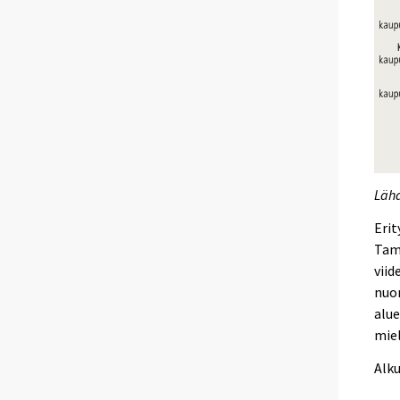
Lähd
Erit
Tamm
viid
nuor
alue
miel
Alk