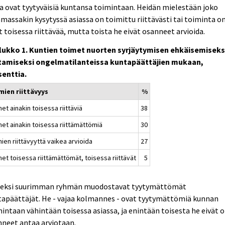
a ovat tyytyväisiä kuntansa toimintaan. Heidän mielestään joko
assakin kysytyssä asiassa on toimittu riittävästi tai toiminta o
t toisessa riittävää, mutta toista he eivät osanneet arvioida.
lukko 1. Kuntien toimet nuorten syrjäytymisen ehkäisemiseksi
tamiseksi ongelmatilanteissa kuntapäättäjien mukaan,
senttia.
mien riittävyys
%
et ainakin toisessa riittäviä
38
met ainakin toisessa riittämättömiä
30
ien riittävyyttä vaikea arvioida
27
et toisessa riittämättömät, toisessa riittävät
5
seksi suurimman ryhmän muodostavat tyytymättömät
tapäättäjät. He - vajaa kolmannes - ovat tyytymättömiä kunnan
intaan vähintään toisessa asiassa, ja enintään toisesta he eivät o
neet antaa arviotaan.