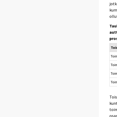
jotk
kumm
ollu
Tau
aut
pro
Toi
Toim
Toi
Toim
Toim
Toi
kun
toim
osan