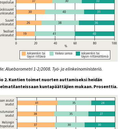
e: Aluebarometri 1-2/2008. Työ- ja elinkeinoministeriö.
io 2. Kuntien toimet nuorten auttamiseksi heidän
elmatilanteissaan kuntapäättäjien mukaan. Prosenttia.