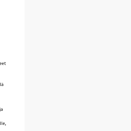
eet
lä
ja
lle,