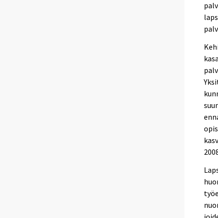
palv
laps
palv
Keh
kasa
palv
Yksi
kunn
suu
enna
opis
kasv
2008
Laps
huom
työe
nuor
joid