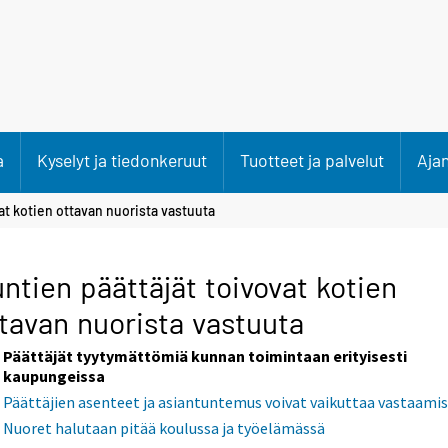
a
Kyselyt ja tiedonkeruut
Tuotteet ja palvelut
Aja
at kotien ottavan nuorista vastuuta
ntien päättäjät toivovat kotien
tavan nuorista vastuuta
Päättäjät tyytymättömiä kunnan toimintaan erityisesti
kaupungeissa
Päättäjien asenteet ja asiantuntemus voivat vaikuttaa vastaami
Nuoret halutaan pitää koulussa ja työelämässä