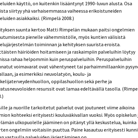
eluiden käyttö, on kuitenkin lisääntynyt 1990-luvun alusta. Osa
ista siirtyy yhä varhaisemmassa vaiheessa erikoistuneiden
eluiden asiakkaiksi. (Rimpelä 2008.)
ityksen suunta kertoo Matti Rimpelän mukaan paitsi ongelmien
utumisesta pienelle vähemmistölle, myös kuntien välisistä
elujärjestelmän toiminnan ja kehityksen suurista eroista.
ttäisten häiriöiden hoitamiseen ja raskaimpiin palveluihin löytyy
issa rahaa helpommin kuin peruspalveluihin. Peruspalveluihin
nnatut voimavarat ovat vähentyneet tai parhaimmillaankin pysyn
llaan, ja esimerkiksi neuvolatyön, koulu- ja
kelijaterveydenhuollon, oppilashuollon sekä perhe ja
atusneuvoloiden resurssit ovat lamaa edeltävällä tasolla. (Rimpe
.)
ille ja nuorille tarkoitetut palvelut ovat joutuneet viime aikoina
ion kohteeksi erityisesti kouluväkivallan vuoksi. Myös opiskelun 
lämän ulkopuolelle jääminen on pitänyt yllä keskustelua, kuinka
ten ongelmiin voitaisiin puuttua. Paine kasautuu erityisesti kunni
en vastuulla palveluiden järjestäminen on.