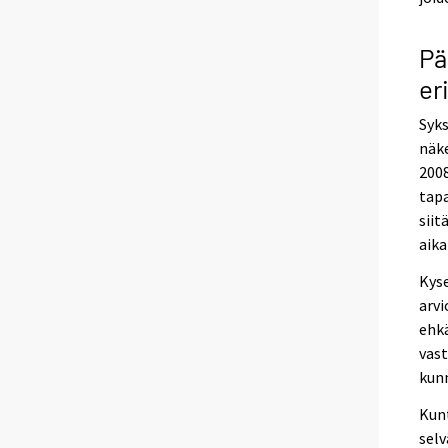
Pä
er
Syks
näke
2008
tapa
siit
aika
Kyse
arvi
ehkä
vast
kunn
Kun
selv