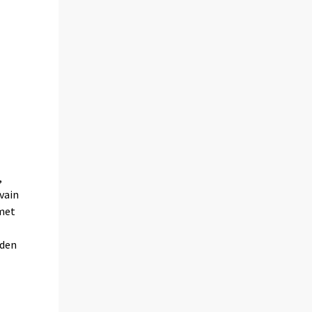
,
vain
imet
iden