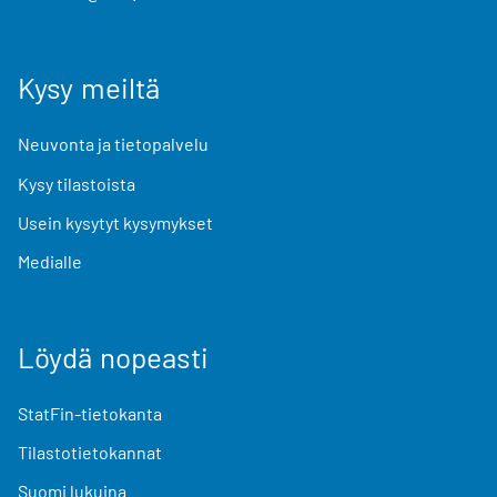
Kysy meiltä
Neuvonta ja tietopalvelu
Kysy tilastoista
Usein kysytyt kysymykset
Medialle
Löydä nopeasti
StatFin-tietokanta
Tilastotietokannat
Suomi lukuina