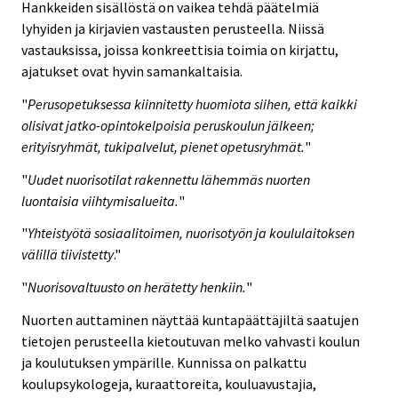
Hankkeiden sisällöstä on vaikea tehdä päätelmiä
lyhyiden ja kirjavien vastausten perusteella. Niissä
vastauksissa, joissa konkreettisia toimia on kirjattu,
ajatukset ovat hyvin samankaltaisia.
"
Perusopetuksessa kiinnitetty huomiota siihen, että kaikki
olisivat jatko-opintokelpoisia peruskoulun jälkeen;
erityisryhmät, tukipalvelut, pienet opetusryhmät.
"
"
Uudet nuorisotilat rakennettu lähemmäs nuorten
luontaisia viihtymisalueita.
"
"
Yhteistyötä sosiaalitoimen, nuorisotyön ja koululaitoksen
välillä tiivistetty
."
"
Nuorisovaltuusto on herätetty henkiin.
"
Nuorten auttaminen näyttää kuntapäättäjiltä saatujen
tietojen perusteella kietoutuvan melko vahvasti koulun
ja koulutuksen ympärille. Kunnissa on palkattu
koulupsykologeja, kuraattoreita, kouluavustajia,