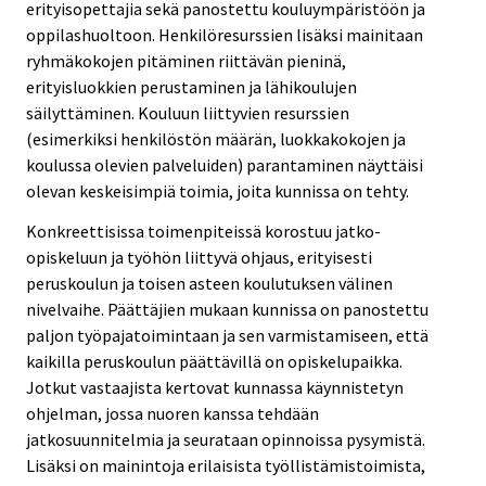
erityisopettajia sekä panostettu kouluympäristöön ja
oppilashuoltoon. Henkilöresurssien lisäksi mainitaan
ryhmäkokojen pitäminen riittävän pieninä,
erityisluokkien perustaminen ja lähikoulujen
säilyttäminen. Kouluun liittyvien resurssien
(esimerkiksi henkilöstön määrän, luokkakokojen ja
koulussa olevien palveluiden) parantaminen näyttäisi
olevan keskeisimpiä toimia, joita kunnissa on tehty.
Konkreettisissa toimenpiteissä korostuu jatko-
opiskeluun ja työhön liittyvä ohjaus, erityisesti
peruskoulun ja toisen asteen koulutuksen välinen
nivelvaihe. Päättäjien mukaan kunnissa on panostettu
paljon työpajatoimintaan ja sen varmistamiseen, että
kaikilla peruskoulun päättävillä on opiskelupaikka.
Jotkut vastaajista kertovat kunnassa käynnistetyn
ohjelman, jossa nuoren kanssa tehdään
jatkosuunnitelmia ja seurataan opinnoissa pysymistä.
Lisäksi on mainintoja erilaisista työllistämistoimista,