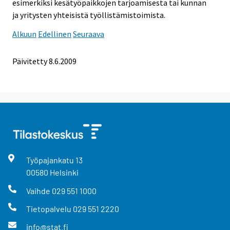
esimerkiksi kesätyöpaikkojen tarjoamisesta tai kunnan
ja yritysten yhteisistä työllistämistoimista.
Alkuun
Edellinen
Seuraava
Päivitetty
8.6.2009
Työpajankatu
13
00580
Helsinki
Vaihde
029 551 1000
Tietopalvelu
029 551 2220
info@stat.fi