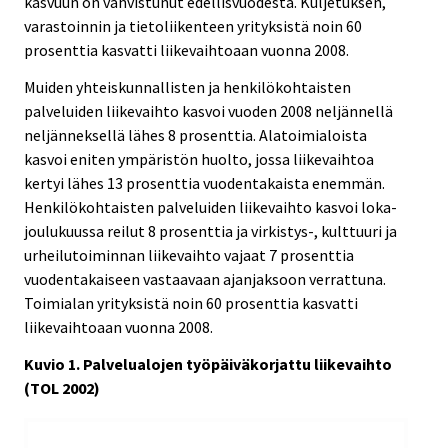
kasvuun on vahvistunut edellisvuodesta. Kuljetuksen,
varastoinnin ja tietoliikenteen yrityksistä noin 60
prosenttia kasvatti liikevaihtoaan vuonna 2008.
Muiden yhteiskunnallisten ja henkilökohtaisten
palveluiden liikevaihto kasvoi vuoden 2008 neljännellä
neljänneksellä lähes 8 prosenttia. Alatoimialoista
kasvoi eniten ympäristön huolto, jossa liikevaihtoa
kertyi lähes 13 prosenttia vuodentakaista enemmän.
Henkilökohtaisten palveluiden liikevaihto kasvoi loka-
joulukuussa reilut 8 prosenttia ja virkistys-, kulttuuri ja
urheilutoiminnan liikevaihto vajaat 7 prosenttia
vuodentakaiseen vastaavaan ajanjaksoon verrattuna.
Toimialan yrityksistä noin 60 prosenttia kasvatti
liikevaihtoaan vuonna 2008.
Kuvio 1. Palvelualojen työpäiväkorjattu liikevaihto
(TOL 2002)