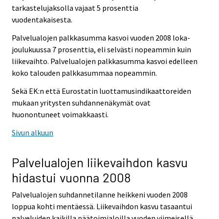
tarkastelujaksolla vajaat 5 prosenttia
vuodentakaisesta.
Palvelualojen palkkasumma kasvoi vuoden 2008 loka-
joulukuussa 7 prosenttia, eli selvästi nopeammin kuin
liikevaihto. Palvelualojen palkkasumma kasvoi edelleen
koko talouden palkkasummaa nopeammin.
Sekä EK:n että Eurostatin luottamusindikaattoreiden
mukaan yritysten suhdannenäkymät ovat
huonontuneet voimakkaasti.
Sivun alkuun
Palvelualojen liikevaihdon kasvu
hidastui vuonna 2008
Palvelualojen suhdannetilanne heikkeni vuoden 2008
loppua kohti mentäessä. Liikevaihdon kasvu tasaantui
palveluiden kaikilla päätoimialoilla vuoden viimeisellä