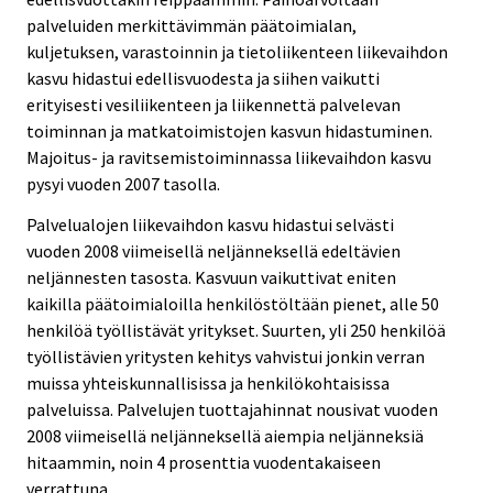
palveluiden merkittävimmän päätoimialan,
kuljetuksen, varastoinnin ja tietoliikenteen liikevaihdon
kasvu hidastui edellisvuodesta ja siihen vaikutti
erityisesti vesiliikenteen ja liikennettä palvelevan
toiminnan ja matkatoimistojen kasvun hidastuminen.
Majoitus- ja ravitsemistoiminnassa liikevaihdon kasvu
pysyi vuoden 2007 tasolla.
Palvelualojen liikevaihdon kasvu hidastui selvästi
vuoden 2008 viimeisellä neljänneksellä edeltävien
neljännesten tasosta. Kasvuun vaikuttivat eniten
kaikilla päätoimialoilla henkilöstöltään pienet, alle 50
henkilöä työllistävät yritykset. Suurten, yli 250 henkilöä
työllistävien yritysten kehitys vahvistui jonkin verran
muissa yhteiskunnallisissa ja henkilökohtaisissa
palveluissa. Palvelujen tuottajahinnat nousivat vuoden
2008 viimeisellä neljänneksellä aiempia neljänneksiä
hitaammin, noin 4 prosenttia vuodentakaiseen
verrattuna.