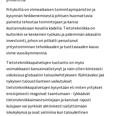
Yrityksillä on viimeaikaisen toimintaympäristön ja
kysynnän heikkenemisestä johtuen huomattavia
paineita tehostaa toimintojaan ja karsia
kustannuksiaan kovalla kädellä. Tietotekniikka on
kuitenkin se keskeinen työkalu ja pidemmän aikavälin
investointi, johon on pitkälti perustunut
yritystoiminnan tehokkuuden ja tuottavuuden kasvu
viime vuosikymmeninä.
Tietotekniikkapalvelujen tuotanto on myös
voimakkaasti kansainvälistynyt ja näin ollen kiinteästi
sidoksissa globaaliin talouskehitykseen. Nähtäväksi jää
nykyisen taloustilanteen vaikutukset
tietotekniikkapalvelujen kysyntään eli miten yritykset
ensisijaisesti reagoivat taantumaan - lykkäävät
tietotekniikkainvestointejaan ja karsivat rajusti
kulujaan vai pyrkivät aktiivisesti säilyttämään
iskukykynsä ja ovat valmiina kun taloudellinen