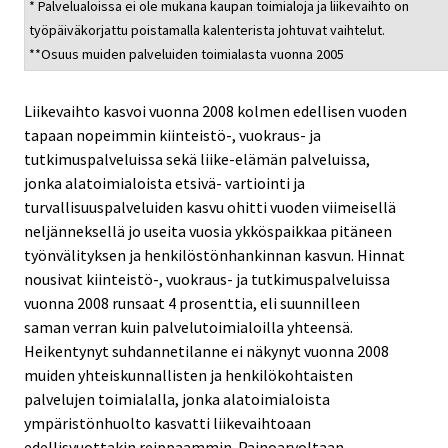
* Palvelualoissa ei ole mukana kaupan toimialoja ja liikevaihto on
työpäiväkorjattu poistamalla kalenterista johtuvat vaihtelut.
**Osuus muiden palveluiden toimialasta vuonna 2005
Liikevaihto kasvoi vuonna 2008 kolmen edellisen vuoden
tapaan nopeimmin kiinteistö-, vuokraus- ja
tutkimuspalveluissa sekä liike-elämän palveluissa,
jonka alatoimialoista etsivä- vartiointi ja
turvallisuuspalveluiden kasvu ohitti vuoden viimeisellä
neljänneksellä jo useita vuosia ykköspaikkaa pitäneen
työnvälityksen ja henkilöstönhankinnan kasvun. Hinnat
nousivat kiinteistö-, vuokraus- ja tutkimuspalveluissa
vuonna 2008 runsaat 4 prosenttia, eli suunnilleen
saman verran kuin palvelutoimialoilla yhteensä.
Heikentynyt suhdannetilanne ei näkynyt vuonna 2008
muiden yhteiskunnallisten ja henkilökohtaisten
palvelujen toimialalla, jonka alatoimialoista
ympäristönhuolto kasvatti liikevaihtoaan
edellisvuottakin reippaammin. Painoarvoltaan