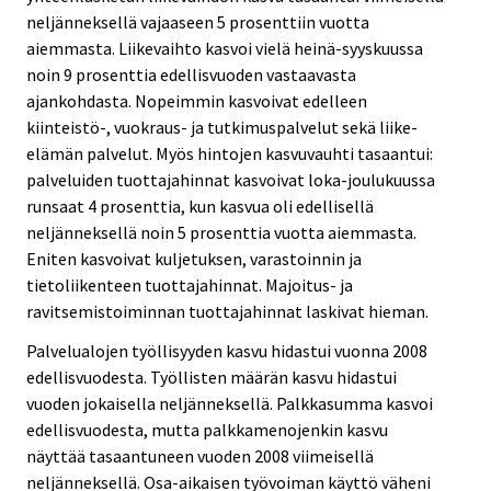
neljänneksellä vajaaseen 5 prosenttiin vuotta
aiemmasta. Liikevaihto kasvoi vielä heinä-syyskuussa
noin 9 prosenttia edellisvuoden vastaavasta
ajankohdasta. Nopeimmin kasvoivat edelleen
kiinteistö-, vuokraus- ja tutkimuspalvelut sekä liike-
elämän palvelut. Myös hintojen kasvuvauhti tasaantui:
palveluiden tuottajahinnat kasvoivat loka-joulukuussa
runsaat 4 prosenttia, kun kasvua oli edellisellä
neljänneksellä noin 5 prosenttia vuotta aiemmasta.
Eniten kasvoivat kuljetuksen, varastoinnin ja
tietoliikenteen tuottajahinnat. Majoitus- ja
ravitsemistoiminnan tuottajahinnat laskivat hieman.
Palvelualojen työllisyyden kasvu hidastui vuonna 2008
edellisvuodesta. Työllisten määrän kasvu hidastui
vuoden jokaisella neljänneksellä. Palkkasumma kasvoi
edellisvuodesta, mutta palkkamenojenkin kasvu
näyttää tasaantuneen vuoden 2008 viimeisellä
neljänneksellä. Osa-aikaisen työvoiman käyttö väheni