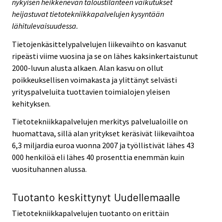
nykyisen heikkenevän taloustilanteen vaikutukset
heijastuvat tietotekniikkapalvelujen kysyntään
lähitulevaisuudessa.
Tietojenkäsittelypalvelujen liikevaihto on kasvanut
ripeästi viime vuosina ja se on lähes kaksinkertaistunut
2000-luvun alusta alkaen. Alan kasvu on ollut
poikkeuksellisen voimakasta ja ylittänyt selvästi
yrityspalveluita tuottavien toimialojen yleisen
kehityksen.
Tietotekniikkapalvelujen merkitys palvelualoille on
huomattava, sillä alan yritykset keräsivät liikevaihtoa
6,3 miljardia euroa vuonna 2007 ja työllistivät lähes 43
000 henkilöä eli lähes 40 prosenttia enemmän kuin
vuosituhannen alussa.
Tuotanto keskittynyt Uudellemaalle
Tietotekniikkapalvelujen tuotanto on erittäin