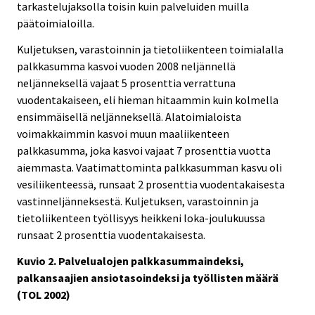
tarkastelujaksolla toisin kuin palveluiden muilla
päätoimialoilla.
Kuljetuksen, varastoinnin ja tietoliikenteen toimialalla
palkkasumma kasvoi vuoden 2008 neljännellä
neljänneksellä vajaat 5 prosenttia verrattuna
vuodentakaiseen, eli hieman hitaammin kuin kolmella
ensimmäisellä neljänneksellä. Alatoimialoista
voimakkaimmin kasvoi muun maaliikenteen
palkkasumma, joka kasvoi vajaat 7 prosenttia vuotta
aiemmasta. Vaatimattominta palkkasumman kasvu oli
vesiliikenteessä, runsaat 2 prosenttia vuodentakaisesta
vastinneljänneksestä. Kuljetuksen, varastoinnin ja
tietoliikenteen työllisyys heikkeni loka-joulukuussa
runsaat 2 prosenttia vuodentakaisesta.
Kuvio 2. Palvelualojen palkkasummaindeksi,
palkansaajien ansiotasoindeksi ja työllisten määrä
(TOL 2002)