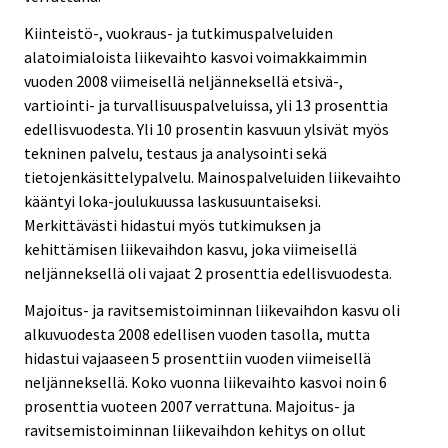
Kiinteistö-, vuokraus- ja tutkimuspalveluiden
alatoimialoista liikevaihto kasvoi voimakkaimmin
vuoden 2008 viimeisellä neljänneksellä etsivä-,
vartiointi- ja turvallisuuspalveluissa, yli 13 prosenttia
edellisvuodesta. Yli 10 prosentin kasvuun ylsivät myös
tekninen palvelu, testaus ja analysointi sekä
tietojenkäsittelypalvelu. Mainospalveluiden liikevaihto
kääntyi loka-joulukuussa laskusuuntaiseksi.
Merkittävästi hidastui myös tutkimuksen ja
kehittämisen liikevaihdon kasvu, joka viimeisellä
neljänneksellä oli vajaat 2 prosenttia edellisvuodesta.
Majoitus- ja ravitsemistoiminnan liikevaihdon kasvu oli
alkuvuodesta 2008 edellisen vuoden tasolla, mutta
hidastui vajaaseen 5 prosenttiin vuoden viimeisellä
neljänneksellä. Koko vuonna liikevaihto kasvoi noin 6
prosenttia vuoteen 2007 verrattuna. Majoitus- ja
ravitsemistoiminnan liikevaihdon kehitys on ollut