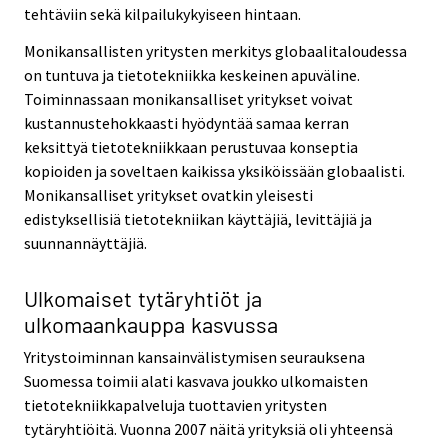
tehtäviin sekä kilpailukykyiseen hintaan.
Monikansallisten yritysten merkitys globaalitaloudessa
on tuntuva ja tietotekniikka keskeinen apuväline.
Toiminnassaan monikansalliset yritykset voivat
kustannustehokkaasti hyödyntää samaa kerran
keksittyä tietotekniikkaan perustuvaa konseptia
kopioiden ja soveltaen kaikissa yksiköissään globaalisti.
Monikansalliset yritykset ovatkin yleisesti
edistyksellisiä tietotekniikan käyttäjiä, levittäjiä ja
suunnannäyttäjiä.
Ulkomaiset tytäryhtiöt ja
ulkomaankauppa kasvussa
Yritystoiminnan kansainvälistymisen seurauksena
Suomessa toimii alati kasvava joukko ulkomaisten
tietotekniikkapalveluja tuottavien yritysten
tytäryhtiöitä. Vuonna 2007 näitä yrityksiä oli yhteensä