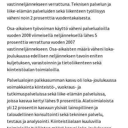
vastinneljännekseen verrattuna. Teknisen palvelun ja
liike-elämän palveluiden sekä liikenteen työllisyys
väheni noin 2 prosenttia vuodentakaisesta.
Osa-aikaisen työvoiman käyttö väheni palvelualoilla
vuoden 2008 viimeisellä neljänneksellä lähes 5
prosenttia verrattuna vuoden 2007
vastinneljännekseen. Osa-aikaisten määrä väheni loka-
joulukuussa edellisen neljänneksen tavoin eniten
kuljetuksen, varastoinnin ja tietoliikenteen sekä
kiinteistöalan toimialoilla.
Palvelualojen palkkasumman kasvu oli loka-joulukuussa
voimakkainta kiinteistö-, vuokraus- ja
tutkimuspalveluissa sekä liike-elämän palveluissa,
joissa kasvua kertyi lähes 9 prosenttia. Alatoimialoista
yli 12 prosentin kasvuun ylsivät lainopillinen ja
taloudellinen konsultointi sekä tekninen palvelu,
testaus ja analysointi. Kiinteistöalaan kuuluvilla
toimialoilla työllisten määrä kasvoi loka-joulukuussa