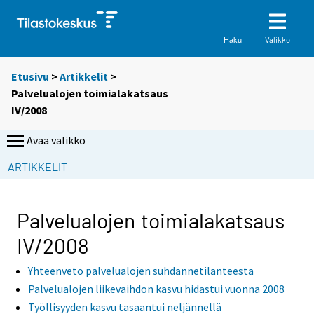
Valikko
Haku
Etusivu
>
Artikkelit
>
Palvelualojen toimialakatsaus
IV/2008
Avaa valikko
ARTIKKELIT
Palvelualojen toimialakatsaus
IV/2008
Yhteenveto palvelualojen suhdannetilanteesta
Palvelualojen liikevaihdon kasvu hidastui vuonna 2008
Työllisyyden kasvu tasaantui neljännellä