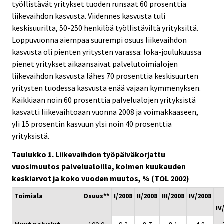
työllistävät yritykset tuoden runsaat 60 prosenttia
liikevaihdon kasvusta. Viidennes kasvusta tuli
keskisuurilta, 50-250 henkilöä työllistäviltä yrityksiltä.
Loppuvuonna aiempaa suurempi osuus liikevaihdon
kasvusta oli pienten yritysten varassa: loka-joulukuussa
pienet yritykset aikaansaivat palvelutoimialojen
liikevaihdon kasvusta lähes 70 prosenttia keskisuurten
yritysten tuodessa kasvusta enää vajaan kymmenyksen.
Kaikkiaan noin 60 prosenttia palvelualojen yrityksistä
kasvatti liikevaihtoaan vuonna 2008 ja voimakkaaseen,
yli 15 prosentin kasvuun ylsi noin 40 prosenttia
yrityksistä.
Taulukko 1. Liikevaihdon työpäiväkorjattu
vuosimuutos palvelualoilla, kolmen kuukauden
keskiarvot ja koko vuoden muutos, % (TOL 2002)
Toimiala
Osuus**
I/2008
II/2008
III/2008
IV/2008
IV