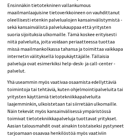
Ensinnäkin tietotekninen vallankumous
maailmanlaajuisine tietoverkkoineen on vauhdittanut
oleellisesti etenkin palvelualojen kansainvälistymistä -
sekä kansainvälistä palvelukauppaa että yritysten
suoria sijoituksia ulkomaille. Tämä koskee erityisesti
niitä palveluita, joita voidaan periaatteessa tuottaa
missä maailmankolkassa tahansa ja toimittaa vaikkapa
internetin välityksellä loppukäyttäjälle. Tällaisia
palveluja ovat esimerkiksi help-desk- ja call-center -
palvelut.
Yhä useammin myös vaativaa osaamista edellyttäviä
toimintoja tai tehtäviä, kuten ohjelmointipalveluita tai
yritysten käyttämiä tietotekniikkapalveluita
laajemminkin, ulkoistetaan tai siirretään ulkomaille.
Näin tekevät myös kansainvälisessä ympäristössä
toimivat tietotekniikkapalveluja tuottavat yritykset.
Aasian talousmahdit ovat ainakin toistaiseksi pystyneet
tarjoamaan osaavaa henkilöstöä myös vaativiin