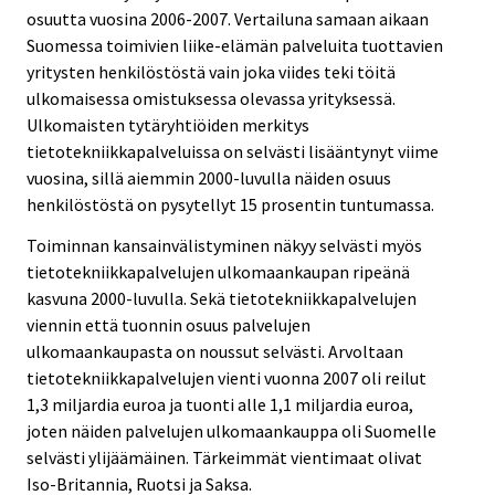
osuutta vuosina 2006-2007. Vertailuna samaan aikaan
Suomessa toimivien liike-elämän palveluita tuottavien
yritysten henkilöstöstä vain joka viides teki töitä
ulkomaisessa omistuksessa olevassa yrityksessä.
Ulkomaisten tytäryhtiöiden merkitys
tietotekniikkapalveluissa on selvästi lisääntynyt viime
vuosina, sillä aiemmin 2000-luvulla näiden osuus
henkilöstöstä on pysytellyt 15 prosentin tuntumassa.
Toiminnan kansainvälistyminen näkyy selvästi myös
tietotekniikkapalvelujen ulkomaankaupan ripeänä
kasvuna 2000-luvulla. Sekä tietotekniikkapalvelujen
viennin että tuonnin osuus palvelujen
ulkomaankaupasta on noussut selvästi. Arvoltaan
tietotekniikkapalvelujen vienti vuonna 2007 oli reilut
1,3 miljardia euroa ja tuonti alle 1,1 miljardia euroa,
joten näiden palvelujen ulkomaankauppa oli Suomelle
selvästi ylijäämäinen. Tärkeimmät vientimaat olivat
Iso-Britannia, Ruotsi ja Saksa.