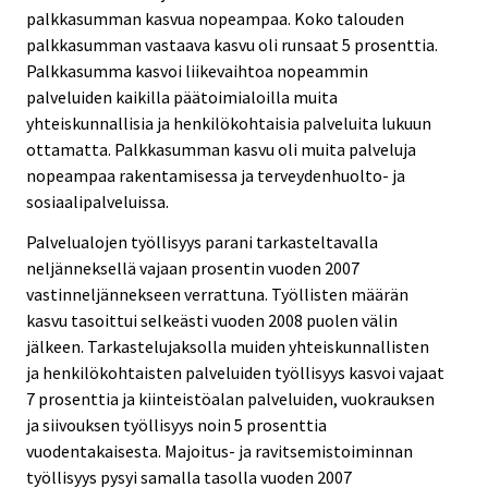
palkkasumman kasvua nopeampaa. Koko talouden
palkkasumman vastaava kasvu oli runsaat 5 prosenttia.
Palkkasumma kasvoi liikevaihtoa nopeammin
palveluiden kaikilla päätoimialoilla muita
yhteiskunnallisia ja henkilökohtaisia palveluita lukuun
ottamatta. Palkkasumman kasvu oli muita palveluja
nopeampaa rakentamisessa ja terveydenhuolto- ja
sosiaalipalveluissa.
Palvelualojen työllisyys parani tarkasteltavalla
neljänneksellä vajaan prosentin vuoden 2007
vastinneljännekseen verrattuna. Työllisten määrän
kasvu tasoittui selkeästi vuoden 2008 puolen välin
jälkeen. Tarkastelujaksolla muiden yhteiskunnallisten
ja henkilökohtaisten palveluiden työllisyys kasvoi vajaat
7 prosenttia ja kiinteistöalan palveluiden, vuokrauksen
ja siivouksen työllisyys noin 5 prosenttia
vuodentakaisesta. Majoitus- ja ravitsemistoiminnan
työllisyys pysyi samalla tasolla vuoden 2007