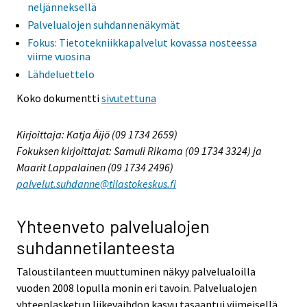
neljänneksellä
Palvelualojen suhdannenäkymät
Fokus: Tietotekniikkapalvelut kovassa nosteessa
viime vuosina
Lähdeluettelo
Koko dokumentti
sivutettuna
Kirjoittaja: Katja Äijö (09 1734 2659)
Fokuksen kirjoittajat: Samuli Rikama (09 1734 3324) ja
Maarit Lappalainen (09 1734 2496)
palvelut.suhdanne@tilastokeskus.fi
Yhteenveto palvelualojen
suhdannetilanteesta
Taloustilanteen muuttuminen näkyy palvelualoilla
vuoden 2008 lopulla monin eri tavoin. Palvelualojen
yhteenlasketun liikevaihdon kasvu tasaantui viimeisellä