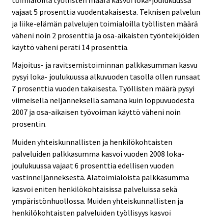
vajaat 5 prosenttia vuodentakaisesta. Teknisen palvelun
ja liike-elämän palvelujen toimialoilla työllisten määrä
väheni noin 2 prosenttia ja osa-aikaisten työntekijöiden
käyttö väheni peräti 14 prosenttia.
Majoitus- ja ravitsemistoiminnan palkkasumman kasvu
pysyi loka- joulukuussa alkuvuoden tasolla ollen runsaat
7 prosenttia vuoden takaisesta. Työllisten määrä pysyi
viimeisellä neljänneksellä samana kuin loppuvuodesta
2007 ja osa-aikaisen työvoiman käyttö väheni noin
prosentin.
Muiden yhteiskunnallisten ja henkilökohtaisten
palveluiden palkkasumma kasvoi vuoden 2008 loka-
joulukuussa vajaat 6 prosenttia edellisen vuoden
vastinneljänneksestä. Alatoimialoista palkkasumma
kasvoi eniten henkilökohtaisissa palveluissa sekä
ympäristönhuollossa. Muiden yhteiskunnallisten ja
henkilökohtaisten palveluiden työllisyys kasvoi