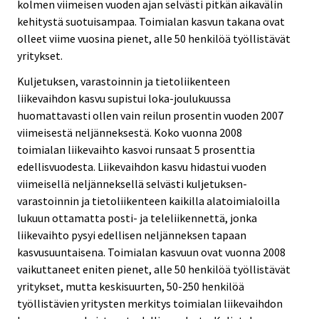
kolmen viimeisen vuoden ajan selvästi pitkän aikavälin
kehitystä suotuisampaa. Toimialan kasvun takana ovat
olleet viime vuosina pienet, alle 50 henkilöä työllistävät
yritykset.
Kuljetuksen, varastoinnin ja tietoliikenteen
liikevaihdon kasvu supistui loka-joulukuussa
huomattavasti ollen vain reilun prosentin vuoden 2007
viimeisestä neljänneksestä. Koko vuonna 2008
toimialan liikevaihto kasvoi runsaat 5 prosenttia
edellisvuodesta. Liikevaihdon kasvu hidastui vuoden
viimeisellä neljänneksellä selvästi kuljetuksen-
varastoinnin ja tietoliikenteen kaikilla alatoimialoilla
lukuun ottamatta posti- ja teleliikennettä, jonka
liikevaihto pysyi edellisen neljänneksen tapaan
kasvusuuntaisena. Toimialan kasvuun ovat vuonna 2008
vaikuttaneet eniten pienet, alle 50 henkilöä työllistävät
yritykset, mutta keskisuurten, 50-250 henkilöä
työllistävien yritysten merkitys toimialan liikevaihdon