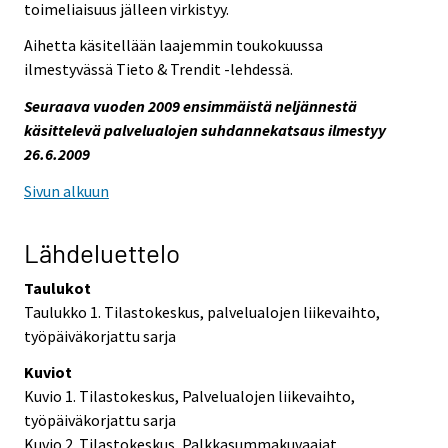
toimeliaisuus jälleen virkistyy.
Aihetta käsitellään laajemmin toukokuussa
ilmestyvässä Tieto & Trendit -lehdessä.
Seuraava vuoden 2009 ensimmäistä neljännestä
käsittelevä palvelualojen suhdannekatsaus ilmestyy
26.6.2009
Sivun alkuun
Lähdeluettelo
Taulukot
Taulukko 1. Tilastokeskus, palvelualojen liikevaihto,
työpäiväkorjattu sarja
Kuviot
Kuvio 1. Tilastokeskus, Palvelualojen liikevaihto,
työpäiväkorjattu sarja
Kuvio 2. Tilastokeskus, Palkkasummakuvaajat,