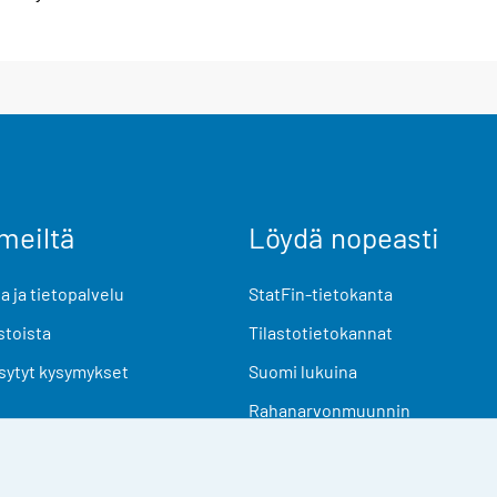
meiltä
Löydä nopeasti
 ja tietopalvelu
StatFin-tietokanta
stoista
Tilastotietokannat
sytyt kysymykset
Suomi lukuina
Rahanarvonmuunnin
Tulevat julkaisut
Tutkimusaineistot