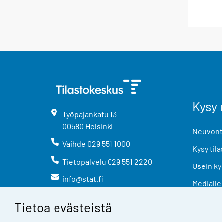
Kysy 
Työpajankatu
13
00580
Helsinki
Neuvonta
Vaihde
029 551 1000
Kysy tila
Tietopalvelu
029 551 2220
Usein ky
info@stat.fi
Medialle
Tietoa evästeistä