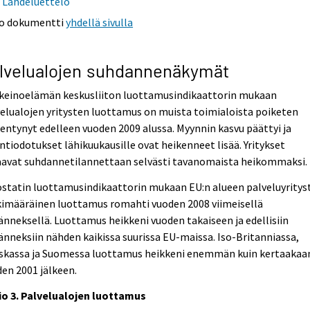
Lähdeluettelo
o dokumentti
yhdellä sivulla
lvelualojen suhdannenäkymät
nkeinoelämän keskusliiton luottamusindikaattorin mukaan
elualojen yritysten luottamus on muista toimialoista poiketen
entynyt edelleen vuoden 2009 alussa. Myynnin kasvu päättyi ja
tiodotukset lähikuukausille ovat heikenneet lisää. Yritykset
aavat suhdannetilannettaan selvästi tavanomaista heikommaksi.
statin luottamusindikaattorin mukaan EU:n alueen palveluyritys
kimääräinen luottamus romahti vuoden 2008 viimeisellä
änneksellä. Luottamus heikkeni vuoden takaiseen ja edellisiin
änneksiin nähden kaikissa suurissa EU-maissa. Iso-Britanniassa,
skassa ja Suomessa luottamus heikkeni enemmän kuin kertaakaa
en 2001 jälkeen.
io 3. Palvelualojen luottamus