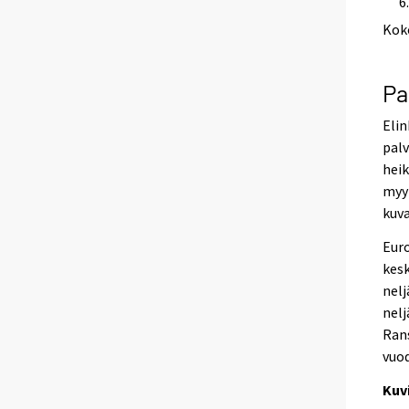
Kok
Pa
Eli
palv
heik
myyn
kuv
Euro
kes
nelj
nelj
Ran
vuod
Kuv