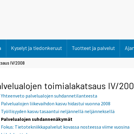
a
Kyselyt ja tiedonkeruut
Tuotteet ja palvelut
Aja
tsaus IV/2008
lvelualojen toimialakatsaus IV/20
Yhteenveto palvelualojen suhdannetilanteesta
Palvelualojen liikevaihdon kasvu hidastui vuonna 2008
Työllisyyden kasvu tasaantui neljännellä neljänneksellä
Palvelualojen suhdannenäkymät
Fokus: Tietotekniikkapalvelut kovassa nosteessa viime vuosina