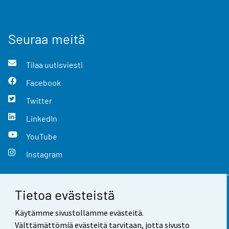
Seuraa meitä
Tilaa uutisviesti
Facebook
Twitter
LinkedIn
YouTube
Instagram
Tietoa evästeistä
Yhteystiedot
Käytämme sivustollamme evästeitä.
Palaute
Välttämättömiä evästeitä tarvitaan, jotta sivusto