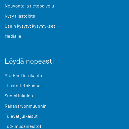
Neuvonta ja tietopalvelu
Kysy tilastoista
Usein kysytyt kysymykset
Medialle
Löydä nopeasti
StatFin-tietokanta
Tilastotietokannat
Suomi lukuina
Rahanarvonmuunnin
Tulevat julkaisut
Tutkimusaineistot