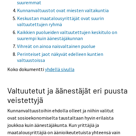
suuremmat
Kunnanvaltuustot ovat miesten valtakuntia
Keskustan maatalousyrittäjät ovat suurin
valtuutettujen ryhmä
Kaikkien puolueiden valtuutettujen keskitulo on
suurempi kuin äänestäjäkunnan
Vihreät on ainoa naisvaltainen puolue
Perinteiset jaot näkyvät edelleen kuntien
valtuustoissa
Koko dokumentti
yhdellä sivulla
Valtuutetut ja äänestäjät eri puusta
veistettyjä
Kunnanvaltuustoihin ehdolla olleet ja niihin valitut
ovat sosioekonomiselta taustaltaan hyvin erilaista
joukkoa kuin äänestäjäkunta. Kun yrittäjiä ja
maatalousyrittäjiä on äänioikeutetuista yhteensä vain