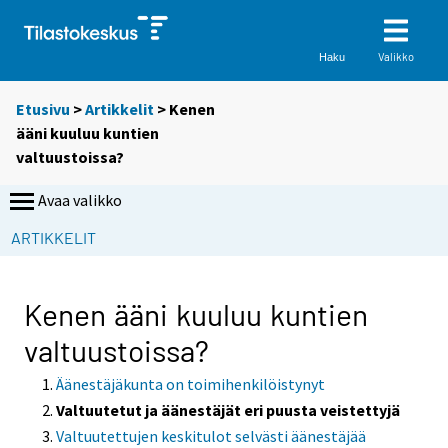
Valikko
Haku
Etusivu
>
Artikkelit
> Kenen
ääni kuuluu kuntien
valtuustoissa?
Avaa valikko
ARTIKKELIT
Kenen ääni kuuluu kuntien
valtuustoissa?
Äänestäjäkunta on toimihenkilöistynyt
Valtuutetut ja äänestäjät eri puusta veistettyjä
Valtuutettujen keskitulot selvästi äänestäjää