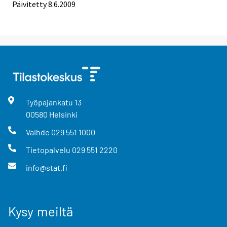
Päivitetty
8.6.2009
Työpajankatu
13
00580
Helsinki
Vaihde
029 551 1000
Tietopalvelu
029 551 2220
info@stat.fi
Kysy meiltä