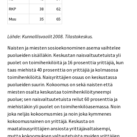
RKP
38
62
Muu
35
65
Lähde: Kunnallisvaalit 2008. Tilastokeskus.
Naisten ja miesten sosioekonominen asema vaihtelee
puolueiden sisälläkin. Keskustan naisvaltuutetuista yli
puolet on toimihenkilöitä ja 16 prosenttia yrittäjiä, kun
taas miehistä 40 prosenttia on yrittäjiä ja kolmasosa
toimihenkilöitä. Naisyrittäjien osuus on keskustassa
puolueiden suurin. Kokoomus on sekä naisten että
miesten osalta keskustaa toimihenkilöityneempi
puolue; sen naisvaltuutetuista reilut 60 prosenttia ja
miehistäkin yli puolet on toimihenkilöasemassa. Noin
joka neljäs kokoomusmies ja noin joka kymmenes
kokoomusnainen on yrittäjä. Keskusta on
maatalousyrittäjien ansiosta yrittäjävaltaisempi,
mutta kokoomuksen valtuutetuista muiden yrittäjien