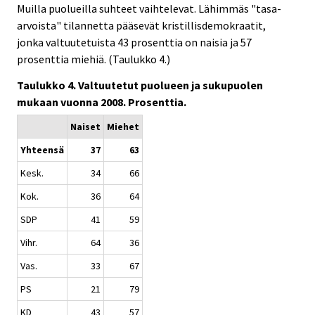
Muilla puolueilla suhteet vaihtelevat. Lähimmäs "tasa-
arvoista" tilannetta pääsevät kristillisdemokraatit,
jonka valtuutetuista 43 prosenttia on naisia ja 57
prosenttia miehiä. (Taulukko 4.)
Taulukko 4. Valtuutetut puolueen ja sukupuolen
mukaan vuonna 2008. Prosenttia.
Naiset
Miehet
Yhteensä
37
63
Kesk.
34
66
Kok.
36
64
SDP
41
59
Vihr.
64
36
Vas.
33
67
PS
21
79
KD
43
57