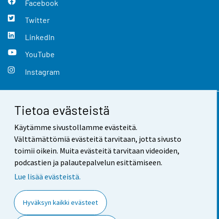
Facebook
Twitter
LinkedIn
YouTube
Instagram
Tietoa evästeistä
Yhteystiedot
Käytämme sivustollamme evästeitä.
Palaute
Välttämättömiä evästeitä tarvitaan, jotta sivusto
toimii oikein. Muita evästeitä tarvitaan videoiden,
Käyttöehdot
podcastien ja palautepalvelun esittämiseen.
Tietosuoja
Lue lisää evästeistä.
Saavutettavuus
Hyväksyn kaikki evästeet
Tietoa sivustosta