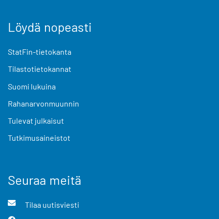
Löydä nopeasti
StatFin-tietokanta
Tilastotietokannat
Suomi lukuina
Rahanarvonmuunnin
Tulevat julkaisut
Tutkimusaineistot
Seuraa meitä
Tilaa uutisviesti