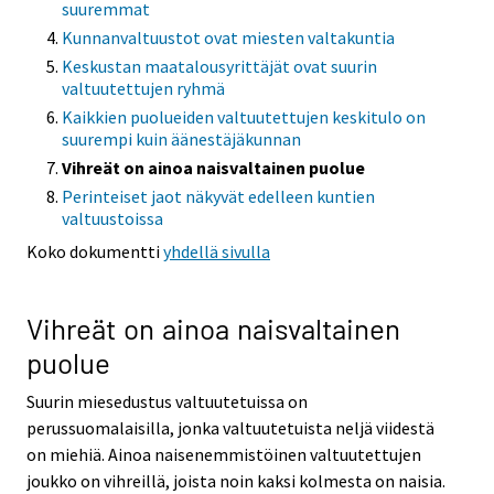
suuremmat
Kunnanvaltuustot ovat miesten valtakuntia
Keskustan maatalousyrittäjät ovat suurin
valtuutettujen ryhmä
Kaikkien puolueiden valtuutettujen keskitulo on
suurempi kuin äänestäjäkunnan
Vihreät on ainoa naisvaltainen puolue
Perinteiset jaot näkyvät edelleen kuntien
valtuustoissa
Koko dokumentti
yhdellä sivulla
Vihreät on ainoa naisvaltainen
puolue
Suurin miesedustus valtuutetuissa on
perussuomalaisilla, jonka valtuutetuista neljä viidestä
on miehiä. Ainoa naisenemmistöinen valtuutettujen
joukko on vihreillä, joista noin kaksi kolmesta on naisia.