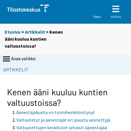
Valikko
Haku
Etusivu
>
Artikkelit
> Kenen
ääni kuuluu kuntien
valtuustoissa?
Avaa valikko
ARTIKKELIT
Kenen ääni kuuluu kuntien
valtuustoissa?
Äänestäjäkunta on toimihenkilöistynyt
Valtuutetut ja äänestäjät eri puusta veistettyjä
Valtuutettujen keskitulot selvästi äänestäjää