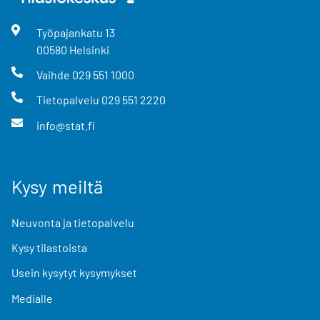
Työpajankatu
13
00580
Helsinki
Vaihde
029 551 1000
Tietopalvelu
029 551 2220
info@stat.fi
Kysy meiltä
Neuvonta ja tietopalvelu
Kysy tilastoista
Usein kysytyt kysymykset
Medialle