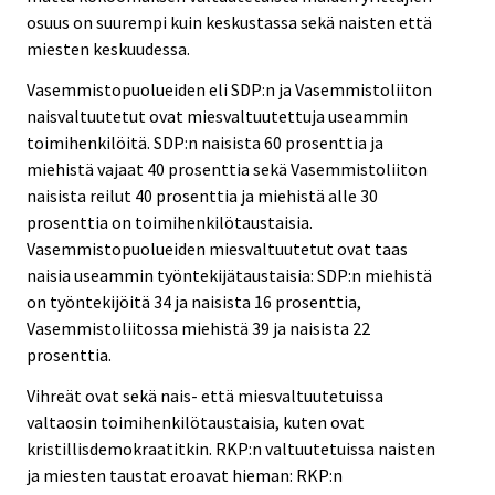
osuus on suurempi kuin keskustassa sekä naisten että
miesten keskuudessa.
Vasemmistopuolueiden eli SDP:n ja Vasemmistoliiton
naisvaltuutetut ovat miesvaltuutettuja useammin
toimihenkilöitä. SDP:n naisista 60 prosenttia ja
miehistä vajaat 40 prosenttia sekä Vasemmistoliiton
naisista reilut 40 prosenttia ja miehistä alle 30
prosenttia on toimihenkilötaustaisia.
Vasemmistopuolueiden miesvaltuutetut ovat taas
naisia useammin työntekijätaustaisia: SDP:n miehistä
on työntekijöitä 34 ja naisista 16 prosenttia,
Vasemmistoliitossa miehistä 39 ja naisista 22
prosenttia.
Vihreät ovat sekä nais- että miesvaltuutetuissa
valtaosin toimihenkilötaustaisia, kuten ovat
kristillisdemokraatitkin. RKP:n valtuutetuissa naisten
ja miesten taustat eroavat hieman: RKP:n