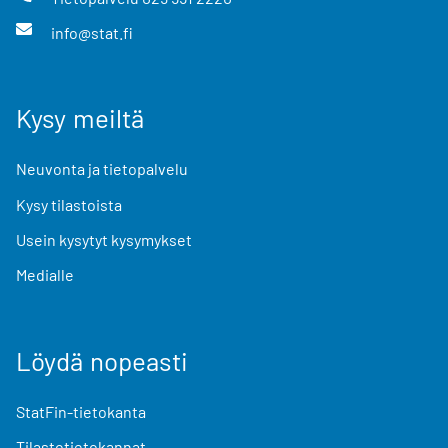
info@stat.fi
Kysy meiltä
Neuvonta ja tietopalvelu
Kysy tilastoista
Usein kysytyt kysymykset
Medialle
Löydä nopeasti
StatFin-tietokanta
Tilastotietokannat