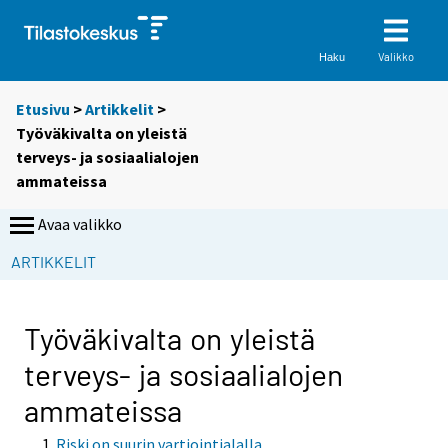
Valikko
Haku
Etusivu
>
Artikkelit
>
Työväkivalta on yleistä
terveys- ja sosiaalialojen
ammateissa
Avaa valikko
ARTIKKELIT
Työväkivalta on yleistä
terveys- ja sosiaalialojen
ammateissa
Riski on suurin vartiointialalla