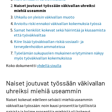
Naiset joutuvat työssään väkivallan uhreiksi
miehiä useammin
Uhkailu on yleisin väkivallan muoto
Arvioitu riski ennakoi väkivallan kokemuksia työssä
Samat henkilöt kokevat sekä häirintää ja kiusaamista
että työväkivaltaa
Kiire lisää työväkivallan riskiä sosiaali- ja
terveydenhoidon ammateissa
Työelämän sukupuolen mukainen eriytyminen näkyy
myös työväkivallan kokemuksissa
Koko dokumentti
yhdellä sivulla
Naiset joutuvat työssään väkivallan
uhreiksi miehiä useammin
Naiset kokevat edelleen selvästi miehiä useammin
väkivaltaa työssään: noin kuusi prosenttia työllisistä
naisista ja kolme prosenttia miehistä oli kokenut