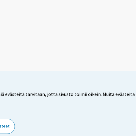
ästeitä tarvitaan, jotta sivusto toimii oikein. Muita evästeitä 
steet