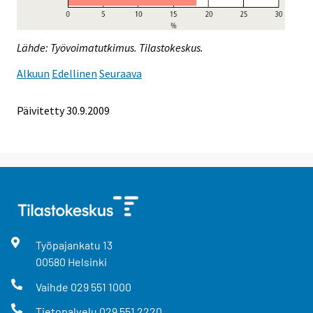
Lähde: Työvoimatutkimus. Tilastokeskus.
Alkuun
Edellinen
Seuraava
Päivitetty
30.9.2009
Työpajankatu
13
00580
Helsinki
Vaihde
029 551 1000
Tietopalvelu
029 551 2220