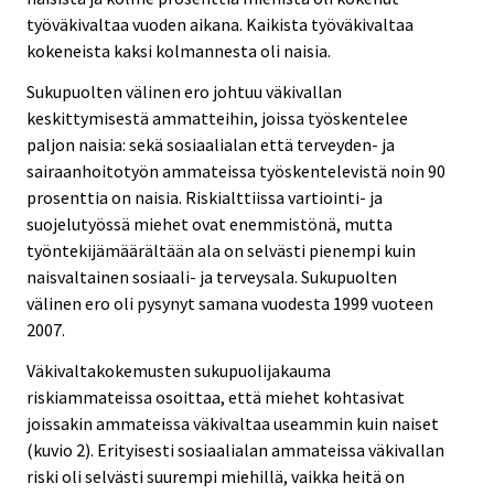
työväkivaltaa vuoden aikana. Kaikista työväkivaltaa
kokeneista kaksi kolmannesta oli naisia.
Sukupuolten välinen ero johtuu väkivallan
keskittymisestä ammatteihin, joissa työskentelee
paljon naisia: sekä sosiaalialan että terveyden- ja
sairaanhoitotyön ammateissa työskentelevistä noin 90
prosenttia on naisia. Riskialttiissa vartiointi- ja
suojelutyössä miehet ovat enemmistönä, mutta
työntekijämäärältään ala on selvästi pienempi kuin
naisvaltainen sosiaali- ja terveysala. Sukupuolten
välinen ero oli pysynyt samana vuodesta 1999 vuoteen
2007.
Väkivaltakokemusten sukupuolijakauma
riskiammateissa osoittaa, että miehet kohtasivat
joissakin ammateissa väkivaltaa useammin kuin naiset
(kuvio 2). Erityisesti sosiaalialan ammateissa väkivallan
riski oli selvästi suurempi miehillä, vaikka heitä on