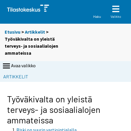
Valikko
Haku
Etusivu
>
Artikkelit
>
Työväkivalta on yleistä
terveys- ja sosiaalialojen
ammateissa
Avaa valikko
ARTIKKELIT
Työväkivalta on yleistä
terveys- ja sosiaalialojen
ammateissa
Riski on suurin vartiointialalla