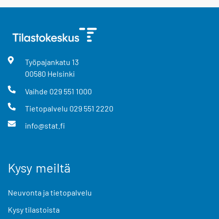
Työpajankatu
13
00580
Helsinki
Vaihde
029 551 1000
Tietopalvelu
029 551 2220
info@stat.fi
Kysy meiltä
Neuvonta ja tietopalvelu
Kysy tilastoista