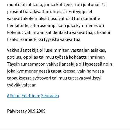
muoto oli uhkailu, jonka kohteeksi oli joutunut 72
prosenttia väkivallan uhreista. Erityyppiset
väkivaltakokemukset osuivat osittain samoille
henkilöille, sillä useampi kuin joka kymmenes oli
kokenut vähintään kahdenlaista väkivaltaa, uhkailun
lisäksi esimerkiksi fyysistä väkivaltaa.
Väkivallantekijä oli useimmiten vastaajan asiakas,
potilas, oppilas tai muu työssä kohdattu ihminen.
Täysin tuntematon väkivallantekijä oli kyseessä noin
joka kymmenennessä tapauksessa; vain harvassa
tapauksessa työtoveri tai muu tuttava syyllistyi
työväkivaltaan.
Alkuun
Edellinen
Seuraava
Päivitetty
30.9.2009