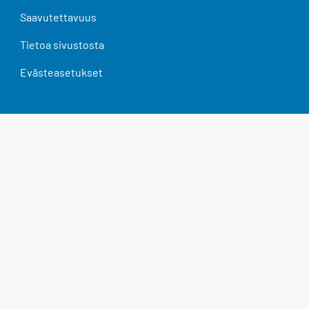
Saavutettavuus
Tietoa sivustosta
Evästeasetukset