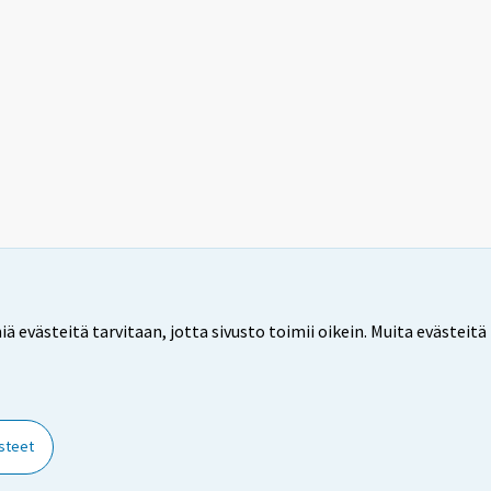
ästeitä tarvitaan, jotta sivusto toimii oikein. Muita evästeitä 
steet