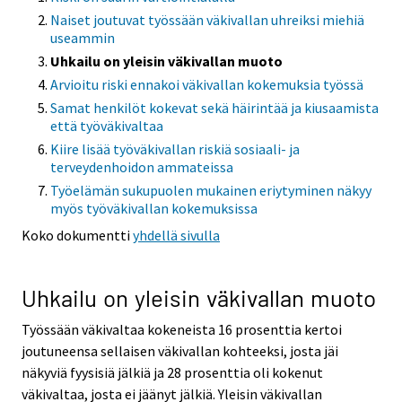
Naiset joutuvat työssään väkivallan uhreiksi miehiä
useammin
Uhkailu on yleisin väkivallan muoto
Arvioitu riski ennakoi väkivallan kokemuksia työssä
Samat henkilöt kokevat sekä häirintää ja kiusaamista
että työväkivaltaa
Kiire lisää työväkivallan riskiä sosiaali- ja
terveydenhoidon ammateissa
Työelämän sukupuolen mukainen eriytyminen näkyy
myös työväkivallan kokemuksissa
Koko dokumentti
yhdellä sivulla
Uhkailu on yleisin väkivallan muoto
Työssään väkivaltaa kokeneista 16 prosenttia kertoi
joutuneensa sellaisen väkivallan kohteeksi, josta jäi
näkyviä fyysisiä jälkiä ja 28 prosenttia oli kokenut
väkivaltaa, josta ei jäänyt jälkiä. Yleisin väkivallan