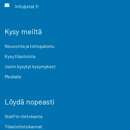
info@stat.fi
Kysy meiltä
Neuvonta ja tietopalvelu
Kysy tilastoista
Usein kysytyt kysymykset
Medialle
Löydä nopeasti
StatFin-tietokanta
Tilastotietokannat