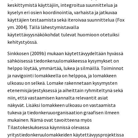
keskittymistä käyttäjiin, integroitua suunnittelua ja
kyselyn eri osien koordinointia, varhaista ja jatkuvaa
käyttäjien testaamista sekä iteroivaa suunnittelua (Fox
ym. 2004). Tällä lähestymistavalla
käytettävyysnäkökohdat tulevat huomioon otetuiksi
kehitystyössä.
Sinkkosen (2009b) mukaan käytettävyydeltään hyvässä
sähköisessä tiedonkeruulomakkeessa kysymykset on
helppo löytää, ymmärtää, lukea ja silmäillä. Toiminnot
ja navigointi lomakkeella on helppoa, ja lomakkeen
ulkoasu on selkeä. Lomake rakennetaan kysymysten
etenemisjärjestyksessä ja aiheittain ryhmiteltynä sekä
niin, että vastaamisen kannalta relevantit asiat
näkyvät. Lisäksi lomakkeen ulkoasu on vastaamista
tukeva ja tiedonkeruuorganisaation graafisen ilmeen
mukainen. Nämä ovat tavoitteena myös
Tilastokeskuksessa käynnissä olevassa
yritystiedonkeruulomakkeiden käytettävyysprojektissa