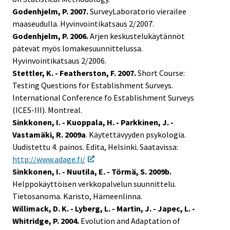
Godenhjelm, P. 2007.
SurveyLaboratorio vierailee
maaseudulla. Hyvinvointikatsaus 2/2007.
Godenhjelm, P. 2006.
Arjen keskustelukäytännöt
pätevät myös lomakesuunnittelussa.
Hyvinvointikatsaus 2/2006.
Stettler, K. - Featherston, F. 2007.
Short Course:
Testing Questions for Establishment Surveys.
International Conference fo Establishment Surveys
(ICES-III). Montreal.
Sinkkonen, I. - Kuoppala, H. - Parkkinen, J. -
Vastamäki, R. 2009a
. Käytettävyyden psykologia.
Uudistettu 4. painos. Edita, Helsinki. Saatavissa:
http://www.adage.fi/
Sinkkonen, I. - Nuutila, E. - Törmä, S. 2009b.
Helppokäyttöisen verkkopalvelun suunnittelu.
Tietosanoma. Karisto, Hämeenlinna.
Willimack, D. K. - Lyberg, L. - Martin, J. - Japec, L. -
Whitridge, P. 2004.
Evolution and Adaptation of