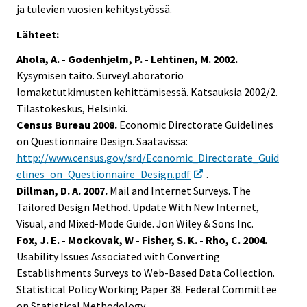
ja tulevien vuosien kehitystyössä.
Lähteet:
Ahola, A. - Godenhjelm, P. - Lehtinen, M. 2002.
Kysymisen taito. SurveyLaboratorio
lomaketutkimusten kehittämisessä. Katsauksia 2002/2.
Tilastokeskus, Helsinki.
Census Bureau 2008.
Economic Directorate Guidelines
on Questionnaire Design. Saatavissa:
http://www.census.gov/srd/Economic_Directorate_Guid
elines_on_Questionnaire_Design.pdf
.
Dillman, D. A. 2007.
Mail and Internet Surveys. The
Tailored Design Method. Update With New Internet,
Visual, and Mixed-Mode Guide. Jon Wiley & Sons Inc.
Fox, J. E. - Mockovak, W - Fisher, S. K. - Rho, C. 2004.
Usability Issues Associated with Converting
Establishments Surveys to Web-Based Data Collection.
Statistical Policy Working Paper 38. Federal Committee
on Statistical Methodology.