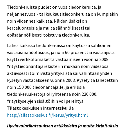
Tiedonkeruista puolet on vuositiedonkeruita, ja
neljännesvuosi- tai kuukausitiedonkeruita on kumpiakin
noin viidennes kaikista. Näiden lisäksi on
kertaluonteisia ja muita säännöllisesti tai
epäsäännöllisesti toistuvia tiedonkeruita.
Lähes kaikissa tiedonkeruissa on käytössä sähköinen
vastausmahdollisuus, ja noin 60 prosenttia vastaajista
käytti verkkolomaketta vastaamiseen vuonna 2008.
Yritystiedonantajarekisterin mukaan noin viidesosa
aktiivisesti toimivista yrityksistä sai vähintään yhden
kyselyn vastatakseen vuonna 2008. Kyselyitä lähetettiin
noin 150 000 tiedonantajalle, ja erillisiä
tiedonkeruukertoja oli yhteensä noin 220 000.
Yrityskyselyjen sisältöihin voi perehtyä
Tilastokeskuksen internetsivuilla:
http://tilastokeskus.fi/keruu/yritys.html
Hyvinvointikatsauksen artikkeleita ja muita kirjoituksia