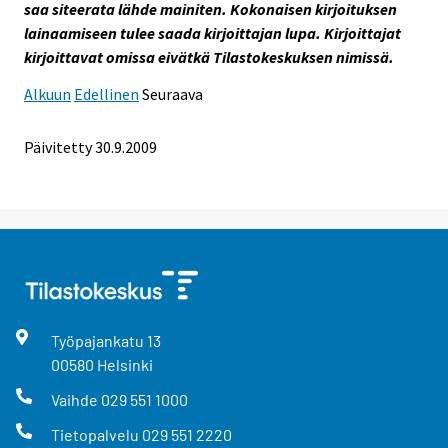
saa siteerata lähde mainiten. Kokonaisen kirjoituksen
lainaamiseen tulee saada kirjoittajan lupa. Kirjoittajat
kirjoittavat omissa eivätkä Tilastokeskuksen nimissä.
Alkuun
Edellinen
Seuraava
Päivitetty
30.9.2009
Työpajankatu
13
00580
Helsinki
Vaihde
029 551 1000
Tietopalvelu
029 551 2220