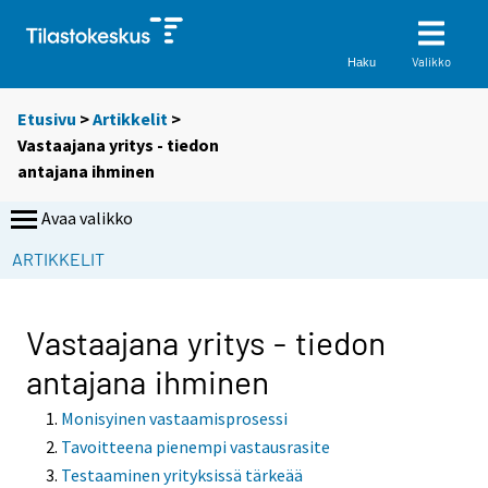
Valikko
Haku
Etusivu
>
Artikkelit
>
Vastaajana yritys - tiedon
antajana ihminen
Avaa valikko
S
S
ARTIKKELIT
i
i
i
i
r
r
Vastaajana yritys - tiedon
r
r
antajana ihminen
y
y
t
t
Monisyinen vastaamisprosessi
t
t
Tavoitteena pienempi vastausrasite
o
o
Testaaminen yrityksissä tärkeää
i
i