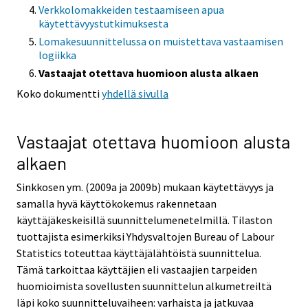
Verkkolomakkeiden testaamiseen apua
s
s
käytettävyystutkimuksesta
e
e
Lomakesuunnittelussa on muistettava vastaamisen
e
e
logiikka
n
n
Vastaajat otettava huomioon alusta alkaen
p
p
Koko dokumentti
yhdellä sivulla
a
a
l
l
v
v
Vastaajat otettava huomioon alusta
e
e
alkaen
l
l
u
u
Sinkkosen ym. (2009a ja 2009b) mukaan käytettävyys ja
u
u
samalla hyvä käyttökokemus rakennetaan
n
n
käyttäjäkeskeisillä suunnittelumenetelmillä. Tilaston
.
.
tuottajista esimerkiksi Yhdysvaltojen Bureau of Labour
Statistics toteuttaa käyttäjälähtöistä suunnittelua.
Tämä tarkoittaa käyttäjien eli vastaajien tarpeiden
huomioimista sovellusten suunnittelun alkumetreiltä
läpi koko suunnitteluvaiheen: varhaista ja jatkuvaa