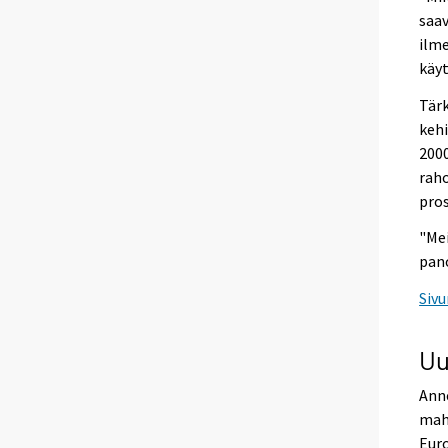
saav
ilme
käyt
Tärk
kehi
2000
raho
pros
"Mei
pano
Sivu
Uu
Anne
mahd
Eur