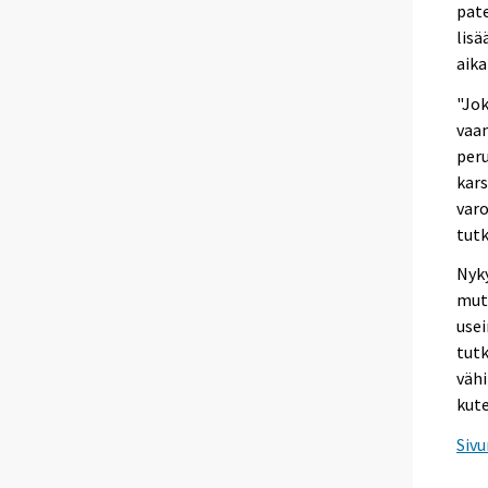
pate
lis
aika
"Jok
vaan
peru
kars
varo
tutk
Nyky
mutt
use
tutk
vähi
kute
Sivu