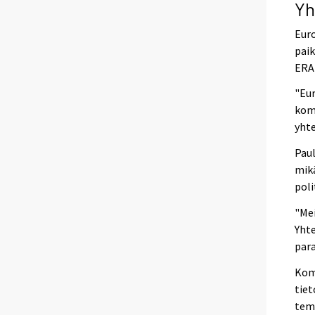
Yh
Euro
paik
ERAn
"Eu
komi
yhte
Paul
mikä
poli
"Mei
Yhte
para
Komi
tiet
tema