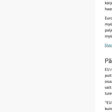
kärj
haas
Eur
myö
palj
myös
Sivu
Pä
EU r
puit
osuu
valt
tule
"EU
kuin