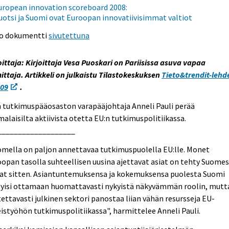
uropean innovation scoreboard 2008:
uotsi ja Suomi ovat Euroopan innovatiivisimmat valtiot
o dokumentti
sivutettuna
oittaja: Kirjoittaja Vesa Puoskari on Pariisissa asuva vapaa
ittaja. Artikkeli on julkaistu Tilastokeskuksen
Tieto&trendit-lehd
009
.
 tutkimuspääosaston varapääjohtaja Anneli Pauli perää
alaisilta aktiivista otetta EU:n tutkimuspolitiikassa.
___________________
mella on paljon annettavaa tutkimuspuolella EU:lle. Monet
opan tasolla suhteellisen uusina ajettavat asiat on tehty Suome
jat sitten. Asiantuntemuksensa ja kokemuksensa puolesta Suomi
tyisi ottamaan huomattavasti nykyistä näkyvämmän roolin, mutt
tettavasti julkinen sektori panostaa liian vähän resursseja EU-
istyöhön tutkimuspolitiikassa", harmittelee Anneli Pauli.