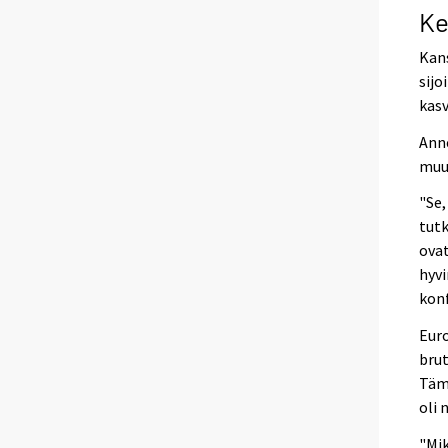
Ke
Kans
sijo
kasv
Anne
muu
"Se,
tutk
ovat
hyvi
konf
Eur
bru
Tämä
oli 
"Mik