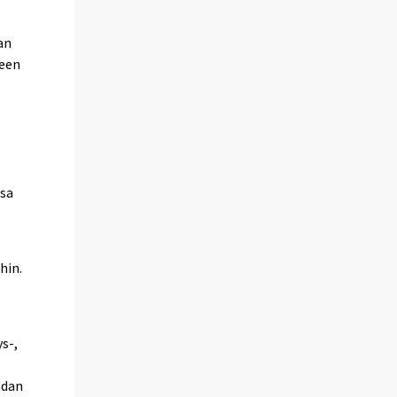
an
ueen
ssa
hin.
s-,
ndan