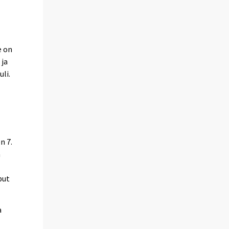
e on
 ja
li.
n 7.
n
put
a