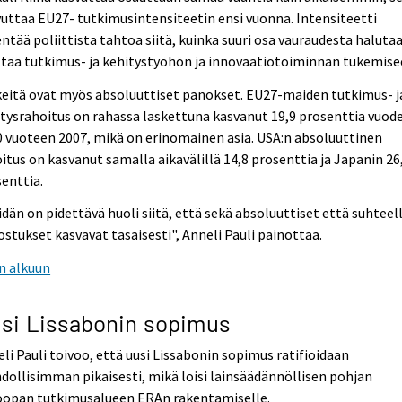
uttaa EU27- tutkimusintensiteetin ensi vuonna. Intensiteetti
ntää poliittista tahtoa siitä, kuinka suuri osa vauraudesta haluta
tää tutkimus- ja kehitystyöhön ja innovaatiotoiminnan tukemise
eitä ovat myös absoluuttiset panokset. EU27-maiden tutkimus- j
tysrahoitus on rahassa laskettuna kasvanut 19,9 prosenttia vuod
 vuoteen 2007, mikä on erinomainen asia. USA:n absoluuttinen
itus on kasvanut samalla aikavälillä 14,8 prosenttia ja Japanin 26
enttia.
dän on pidettävä huoli siitä, että sekä absoluuttiset että suhteel
stukset kasvavat tasaisesti", Anneli Pauli painottaa.
n alkuun
si Lissabonin sopimus
li Pauli toivoo, että uusi Lissabonin sopimus ratifioidaan
ollisimman pikaisesti, mikä loisi lainsäädännöllisen pohjan
oopan tutkimusalueen ERAn rakentamiselle.