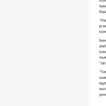
Esim
hyö
Paul
"Hyö
ja a
toim
Suom
alal
tulo
muka
"Jär
"Tut
sove
käyt
hori
ymmä