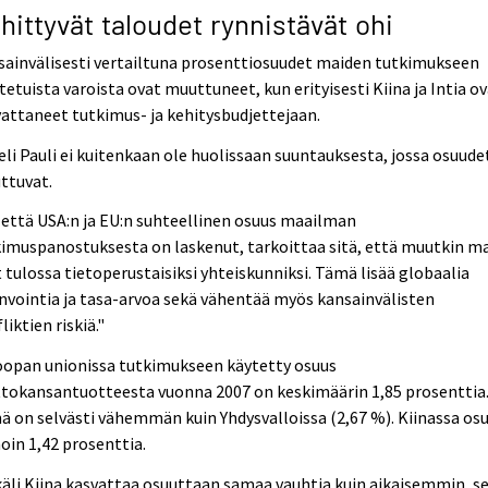
hittyvät taloudet rynnistävät ohi
ainvälisesti vertailtuna prosenttiosuudet maiden tutkimukseen
itetuista varoista ovat muuttuneet, kun erityisesti Kiina ja Intia o
attaneet tutkimus- ja kehitysbudjettejaan.
li Pauli ei kuitenkaan ole huolissaan suuntauksesta, jossa osuude
ttuvat.
 että USA:n ja EU:n suhteellinen osuus maailman
imuspanostuksesta on laskenut, tarkoittaa sitä, että muutkin m
 tulossa tietoperustaisiksi yhteiskunniksi. Tämä lisää globaalia
nvointia ja tasa-arvoa sekä vähentää myös kansainvälisten
liktien riskiä."
oopan unionissa tutkimukseen käytetty osuus
ttokansantuotteesta vuonna 2007 on keskimäärin 1,85 prosenttia
 on selvästi vähemmän kuin Yhdysvalloissa (2,67 %). Kiinassa os
noin 1,42 prosenttia.
äli Kiina kasvattaa osuuttaan samaa vauhtia kuin aikaisemmin, s