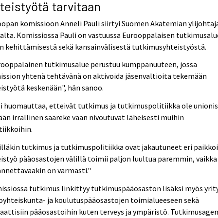
teistyötä tarvitaan
opan komissioon Anneli Pauli siirtyi Suomen Akatemian ylijohtaj
alta. Komissiossa Pauli on vastuussa Eurooppalaisen tutkimusal
 kehittämisestä sekä kansainvälisestä tutkimusyhteistyöstä.
rooppalainen tutkimusalue perustuu kumppanuuteen, jossa
ssion yhtenä tehtävänä on aktivoida jäsenvaltioita tekemään
istyötä keskenään", hän sanoo.
i huomauttaa, etteivät tutkimus ja tutkimuspolitiikka ole unioni
än irrallinen saareke vaan nivoutuvat läheisesti muihin
tiikkoihin.
lläkin tutkimus ja tutkimuspolitiikka ovat jakautuneet eri paikkoi
istyö pääosastojen välillä toimii paljon luultua paremmin, vaikka
nnettavaakin on varmasti."
ssiossa tutkimus linkittyy tutkimuspääosaston lisäksi myös yrity
oyhteiskunta- ja koulutuspääosastojen toimialueeseen sekä
attisiin pääosastoihin kuten terveys ja ympäristö. Tutkimusage