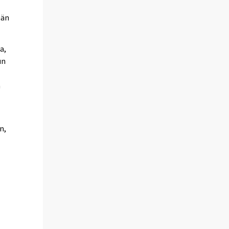
män
a,
un
ä
n,