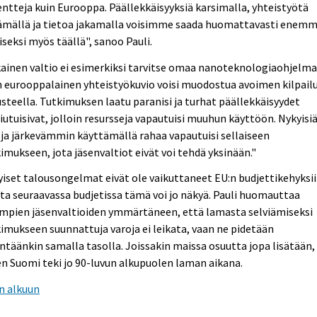
ntteja kuin Eurooppa. Päällekkäisyyksiä karsimalla, yhteistyötä
äämällä ja tietoa jakamalla voisimme saada huomattavasti enem
iseksi myös täällä", sanoo Pauli.
ainen valtio ei esimerkiksi tarvitse omaa nanoteknologiaohjelma
 eurooppalainen yhteistyökuvio voisi muodostua avoimen kilpail
steella. Tutkimuksen laatu paranisi ja turhat päällekkäisyydet
iutuisivat, jolloin resursseja vapautuisi muuhun käyttöön. Nykyisi
ja järkevämmin käyttämällä rahaa vapautuisi sellaiseen
imukseen, jota jäsenvaltiot eivät voi tehdä yksinään."
iset talousongelmat eivät ole vaikuttaneet EU:n budjettikehyksii
a seuraavassa budjetissa tämä voi jo näkyä. Pauli huomauttaa
impien jäsenvaltioiden ymmärtäneen, että lamasta selviämiseksi
imukseen suunnattuja varoja ei leikata, vaan ne pidetään
ntäänkin samalla tasolla. Joissakin maissa osuutta jopa lisätään,
n Suomi teki jo 90-luvun alkupuolen laman aikana.
n alkuun