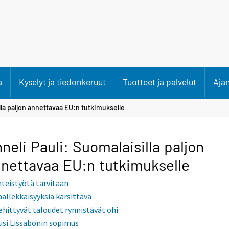
a
Kyselyt ja tiedonkeruut
Tuotteet ja palvelut
Aja
lla paljon annettavaa EU:n tutkimukselle
neli Pauli: Suomalaisilla paljon
nettavaa EU:n tutkimukselle
hteistyötä tarvitaan
äällekkäisyyksiä karsittava
ehittyvät taloudet rynnistävät ohi
usi Lissabonin sopimus