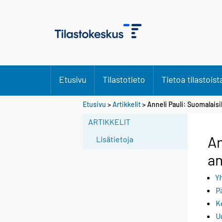
Etusivu
Tilastotieto
Tietoa tilastoist
S
Etusivu
>
Artikkelit
> Anneli Pauli: Suomalaisi
i
ARTIKKELIT
i
r
An
Lisätietoja
r
an
y
t
Y
t
P
o
K
i
U
s