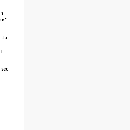
an
en."
a
esta
,1
liset