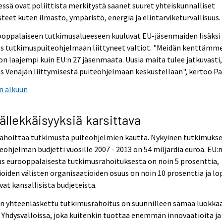
essä ovat poliittista merkitystä saanet suuret yhteiskunnalliset
teet kuten ilmasto, ympäristö, energia ja elintarviketurvallisuus.
ooppalaiseen tutkimusalueeseen kuuluvat EU-jäsenmaiden lisäksi
s tutkimuspuiteohjelmaan liittyneet valtiot. "Meidän kenttämm
on laajempi kuin EU:n 27 jäsenmaata. Uusia maita tulee jatkuvasti,
 Venäjän liittymisestä puiteohjelmaan keskustellaan", kertoo Pau
n alkuun
ällekkäisyyksiä karsittava
ahoittaa tutkimusta puiteohjelmien kautta. Nykyinen tutkimukse
eohjelman budjetti vuosille 2007 - 2013 on 54 miljardia euroa. EU:
s eurooppalaisesta tutkimusrahoituksesta on noin 5 prosenttia,
ioiden välisten organisaatioiden osuus on noin 10 prosenttia ja lo
vat kansallisista budjeteista.
:n yhteenlaskettu tutkimusrahoitus on suunnilleen samaa luokka
 Yhdysvalloissa, joka kuitenkin tuottaa enemmän innovaatioita ja