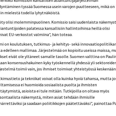
erkiksi komission kansallisen asiantuntijajärjestelmän
dyntäminen tyssää Suomessa usein varojen puutteeseen, mikä on
in mielestä todella lyhytnäköistä.
ty olisi molemminpuolinen. Komissio saisi uudenlaista näkemyst
siantuntijoiden palatessa kansallisiin hallintoihinsa heillä olisi
ivat EU-verkostot valmiina", hän toteaa.
i on koulutuksen, tutkimus- ja kehitys- sekä innovaatiopolitiika
la edelleen mallimaa. Järjestelmää on kopioitu useissa maissa, m
kset eivät ole yltäneet samalle tasolle. Suomen valttina on Pauli
an konsensushakuinen kyky työskennellä yhdessä yli sektoreiden
jestelmä toimii vain, jos ihmiset toimivat yhteistyössä keskenään
kimustieto ja tekniikat voivat olla kuinka hyviä tahansa, mutta jo
ltamisessa ei huomioida sosiaalista puolta ja ihmisten
täytymistä, asioista ei tule mitään. Tutkijoilla on oltava myös
sontaalista näkemystä, miten asiat tehdään ihmisille
rrettäviksi ja saadaan poliitikkojen päätettäväksi", painottaa Pa