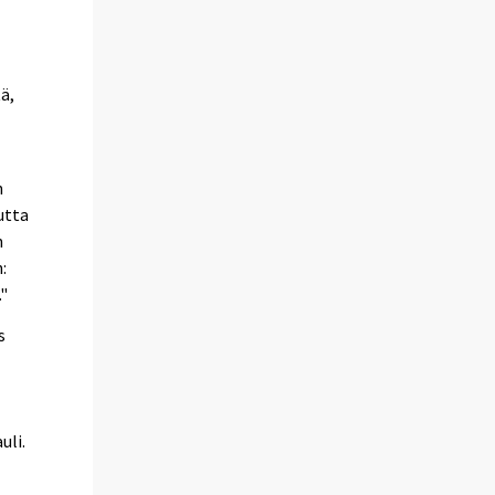
ä,
n
utta
n
:
."
s
uli.