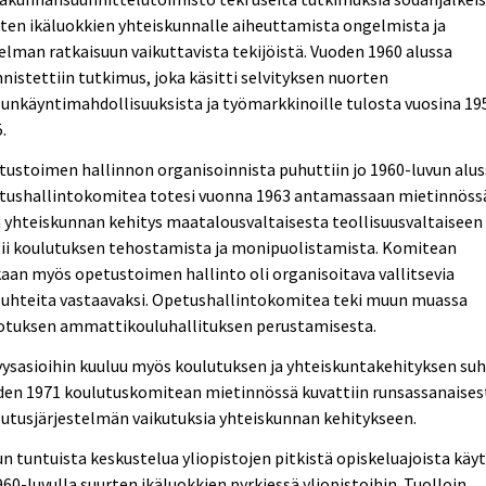
ten ikäluokkien yhteiskunnalle aiheuttamista ongelmista ja
lman ratkaisuun vaikuttavista tekijöistä. Vuoden 1960 alussa
nistettiin tutkimus, joka käsitti selvityksen nuorten
unkäyntimahdollisuuksista ja työmarkkinoille tulosta vuosina 19
.
ustoimen hallinnon organisoinnista puhuttiin jo 1960-luvun alus
tushallintokomitea totesi vuonna 1963 antamassaan mietinnöss
 yhteiskunnan kehitys maatalousvaltaisesta teollisuusvaltaiseen
tii koulutuksen tehostamista ja monipuolistamista. Komitean
an myös opetustoimen hallinto oli organisoitava vallitsevia
suhteita vastaavaksi. Opetushallintokomitea teki muun muassa
otuksen ammattikouluhallituksen perustamisesta.
yysasioihin kuuluu myös koulutuksen ja yhteiskuntakehityksen suh
den 1971 koulutuskomitean mietinnössä kuvattiin runsassanaises
utusjärjestelmän vaikutuksia yhteiskunnan kehitykseen.
n tuntuista keskustelua yliopistojen pitkistä opiskeluajoista käyt
960-luvulla suurten ikäluokkien pyrkiessä yliopistoihin. Tuolloin