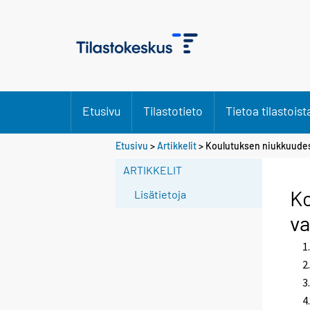
Etusivu
Tilastotieto
Tietoa tilastoist
Etusivu
>
Artikkelit
> Koulutuksen niukkuudes
ARTIKKELIT
Ko
Lisätietoja
v