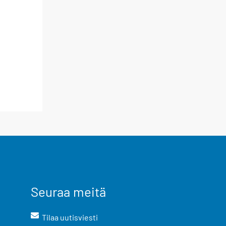
Seuraa meitä
Tilaa uutisviesti