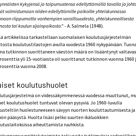
ynnäisten kykyjensä ja taipumustensa edellyttämällä tavalla ja joht
ät valmistumaan niiden edellyttämille paikoille yhteiskunnassa
naan riippumatta vanhempien varallisuudesta, yhteiskunnallisesta
asta tai koulun sijainpaikasta
." - A. Salmela (1948).
ä artikkelissa tarkastellaan suomalaisen koulutusjärjestelmän
osta koulutustilastojen avulla vuodesta 1960 nykypäivään. Tuon
na tutkinnon suorittaneen väestön määrä on lisääntynyt valtavas
rosenttia yli 15-vuotiaista oli suorittanut tutkinnon vuonna 1960 
rosenttia vuonna 2008.
uiset koulutushuolet
lutusjärjestelmä on viidessäkymmenessä vuodessa muuttunut, m
t koulutushuolet tuntuvat olevan pysyviä. Jo 1960-luvulla
usteltiin huolestuneeseen sävyyn nuorten kouluttautumisesta ja
ön pääsystä. Huolta lisäsi pelko suurten ikäluokkien
utuslaitoksissa aiheuttamista ruuhkista.
akunnansuunnittelutoimisto teki useita tutkimuksia sodanjälkei