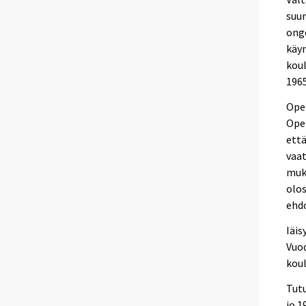
suur
onge
käyn
koul
1965
Opet
Ope
että
vaa
muka
olo
ehd
Iäis
Vuo
koul
Tutu
jo 1