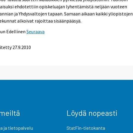
aisuksi ehdotettiin opiskeluajan lyhentämistä neljään vuoteen
annian ja Yhdysvaltojen tapaan. Samaan aikaan kaikki yliopistojen
ekunnat alkoivat rajoittaa sisäänpääsyä.
uun
Edellinen
Seuraava
itetty
27.9.2010
meiltä
Löydä nopeasti
 ja tietopalvelu
StatFin-tietokanta