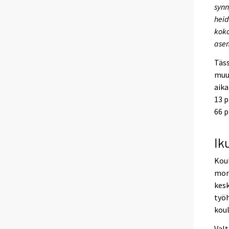
synn
heid
koko
asem
Täss
muut
aika
13 p
66 p
Ik
Kou
mone
kesk
työh
koul
Valt