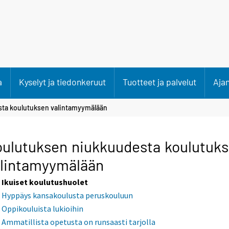
a
Kyselyt ja tiedonkeruut
Tuotteet ja palvelut
Aja
ta koulutuksen valintamyymälään
ulutuksen niukkuudesta koulutuk
alintamyymälään
Ikuiset koulutushuolet
Hyppäys kansakoulusta peruskouluun
Oppikouluista lukioihin
Ammatillista opetusta on runsaasti tarjolla