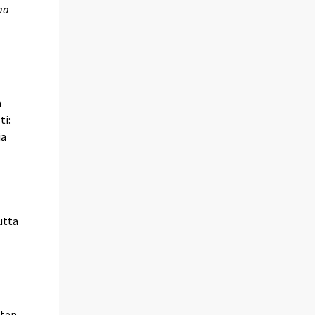
aa
a
ti:
ja
utta
sten