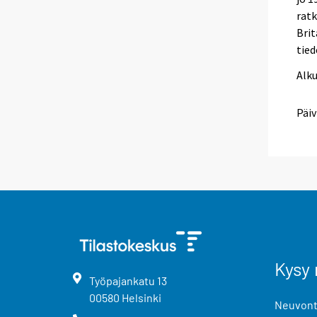
ratk
Brit
tied
Alk
Päiv
Kysy 
Työpajankatu
13
00580
Helsinki
Neuvonta