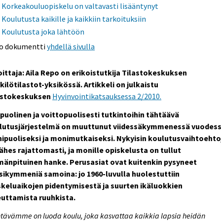
Korkeakouluopiskelu on valtavasti lisääntynyt
Koulutusta kaikille ja kaikkiin tarkoituksiin
Koulutusta joka lähtöön
o dokumentti
yhdellä sivulla
oittaja: Aila Repo on erikoistutkija Tilastokeskuksen
ilötilastot-yksikössä. Artikkeli on julkaistu
astokeskuksen
Hyvinvointikatsauksessa 2/2010.
ipuolinen ja voittopuolisesti tutkintoihin tähtäävä
lutusjärjestelmä on muuttunut viidessäkymmenessä vuodes
ipuoliseksi ja monimutkaiseksi. Nykyisin koulutusvaihtoehto
ähes rajattomasti, ja monille opiskelusta on tullut
mänpituinen hanke. Perusasiat ovat kuitenkin pysyneet
sikymmeniä samoina: jo 1960-luvulla huolestuttiin
skeluaikojen pidentymisestä ja suurten ikäluokkien
euttamista ruuhkista.
tävämme on luoda koulu, joka kasvattaa kaikkia lapsia heidän