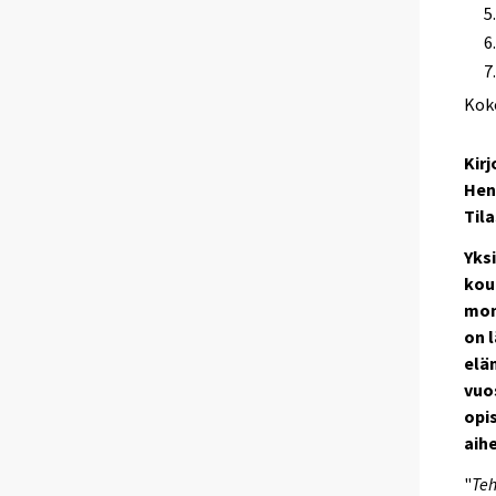
Kok
Kirj
Henk
Til
Yks
kou
mon
on l
elä
vuo
opi
aih
"
Teh