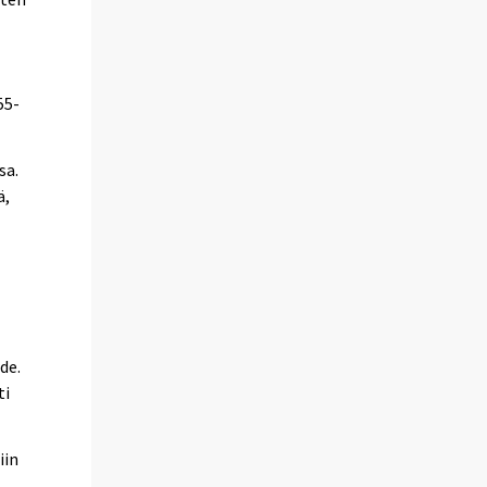
55-
sa.
ä,
de.
ti
iin