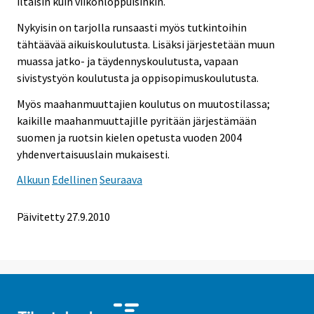
iltaisin kuin viikonloppuisinkin.
Nykyisin on tarjolla runsaasti myös tutkintoihin
tähtäävää aikuiskoulutusta. Lisäksi järjestetään muun
muassa jatko- ja täydennyskoulutusta, vapaan
sivistystyön koulutusta ja oppisopimuskoulutusta.
Myös maahanmuuttajien koulutus on muutostilassa;
kaikille maahanmuuttajille pyritään järjestämään
suomen ja ruotsin kielen opetusta vuoden 2004
yhdenvertaisuuslain mukaisesti.
Alkuun
Edellinen
Seuraava
Päivitetty
27.9.2010