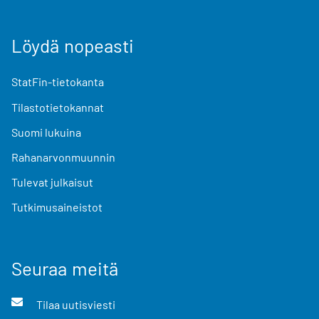
Löydä nopeasti
StatFin-tietokanta
Tilastotietokannat
Suomi lukuina
Rahanarvonmuunnin
Tulevat julkaisut
Tutkimusaineistot
Seuraa meitä
Tilaa uutisviesti