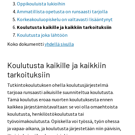
Oppikouluista lukioihin
Ammatillista opetusta on runsaasti tarjolla
Korkeakouluopiskelu on valtavasti lisääntynyt
Koulutusta kaikille ja kaikkiin tarkoituksiin
Koulutusta joka lähtöön
Koko dokumentti
yhdellä sivulla
Koulutusta kaikille ja kaikkiin
tarkoituksiin
Tutkintokoulutuksen ohella koulutusjärjestelmä
tarjoaa runsaasti aikuisille suunniteltua koulutusta.
Tämä koulutus eroaa nuorten koulutuksesta ennen
kaikkea järjestämistavaltaan: se voi olla omaehtoista
koulutusta, henkilöstökoulutusta tai
työvoimakoulutusta. Opiskella voi työssä, työn ohessa
ja vapaa-aikana, ja koulutusta järjestetään niin päivisin,