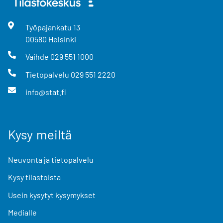
Työpajankatu
13
00580
Helsinki
Vaihde
029 551 1000
Tietopalvelu
029 551 2220
info@stat.fi
Kysy meiltä
Neuvonta ja tietopalvelu
Kysy tilastoista
Usein kysytyt kysymykset
Medialle