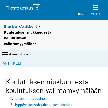
Valikko
Haku
Etusivu
>
Artikkelit
>
Koulutuksen niukkuudesta
koulutuksen
valintamyymälään
Avaa valikko
ARTIKKELIT
Koulutuksen niukkuudesta
koulutuksen valintamyymälään
Ikuiset koulutushuolet
Hyppäys kansakoulusta peruskouluun