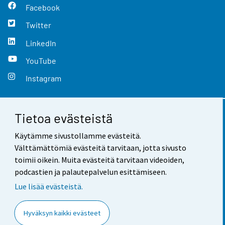
Facebook
Twitter
LinkedIn
YouTube
Instagram
Tietoa evästeistä
Yhteystiedot
Käytämme sivustollamme evästeitä.
Palaute
Välttämättömiä evästeitä tarvitaan, jotta sivusto
toimii oikein. Muita evästeitä tarvitaan videoiden,
Käyttöehdot
podcastien ja palautepalvelun esittämiseen.
Tietosuoja
Lue lisää evästeistä.
Saavutettavuus
Hyväksyn kaikki evästeet
Tietoa sivustosta