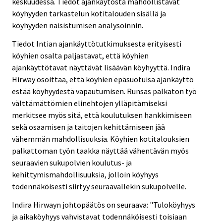
keskuudessa. Tiedot ajankäytöstä mahdollistavat
köyhyyden tarkastelun kotitalouden sisällä ja
köyhyyden naisistumisen analysoinnin.
Tiedot Intian ajankäyttötutkimuksesta erityisesti
köyhien osalta paljastavat, että köyhien
ajankäyttötavat näyttävät lisäävän köyhyyttä. Indira
Hirway osoittaa, että köyhien epäsuotuisa ajankäyttö
estää köyhyydestä vapautumisen. Runsas palkaton työ
välttämättömien elinehtojen ylläpitämiseksi
merkitsee myös sitä, että koulutuksen hankkimiseen
sekä osaamisen ja taitojen kehittämiseen jää
vähemmän mahdollisuuksia. Köyhien kotitalouksien
palkattoman työn taakka näyttää vähentävän myös
seuraavien sukupolvien koulutus- ja
kehittymismahdollisuuksia, jolloin köyhyys
todennäköisesti siirtyy seuraavallekin sukupolvelle.
Indira Hirwayn johtopäätös on seuraava: "Tuloköyhyys
ja aikaköyhyys vahvistavat todennäköisesti toisiaan