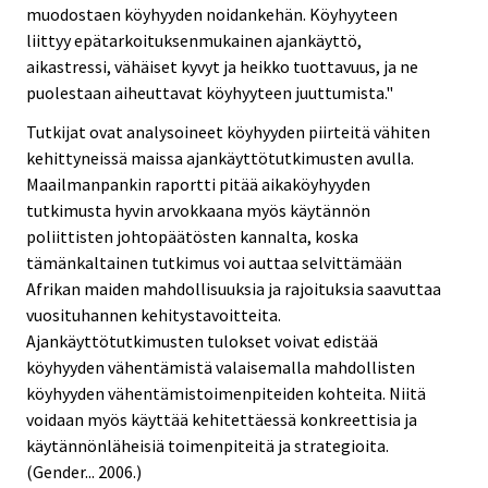
muodostaen köyhyyden noidankehän. Köyhyyteen
liittyy epätarkoituksenmukainen ajankäyttö,
aikastressi, vähäiset kyvyt ja heikko tuottavuus, ja ne
puolestaan aiheuttavat köyhyyteen juuttumista."
Tutkijat ovat analysoineet köyhyyden piirteitä vähiten
kehittyneissä maissa ajankäyttötutkimusten avulla.
Maailmanpankin raportti pitää aikaköyhyyden
tutkimusta hyvin arvokkaana myös käytännön
poliittisten johtopäätösten kannalta, koska
tämänkaltainen tutkimus voi auttaa selvittämään
Afrikan maiden mahdollisuuksia ja rajoituksia saavuttaa
vuosituhannen kehitystavoitteita.
Ajankäyttötutkimusten tulokset voivat edistää
köyhyyden vähentämistä valaisemalla mahdollisten
köyhyyden vähentämistoimenpiteiden kohteita. Niitä
voidaan myös käyttää kehitettäessä konkreettisia ja
käytännönläheisiä toimenpiteitä ja strategioita.
(Gender... 2006.)