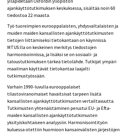
ylläpidetään Oxfordin yliopiston
ajankäyttötutkimuksen keskuksessa, sisältää noin 60
tiedostoa 22 maasta.
Työ tuoreimpien eurooppalaisten, yhdysvaltalaisten ja
muiden maiden kansallisten ajankäyttötutkimusten
tietojen liittämiseksi tietokantaan on käynnissä.
MTUS:lla on keskeinen merkitys tiedostojen
harmonisoinnissa, ja lisäksi se on sosiaali- ja
taloustutkimuksen tärkeä tietolähde. Tutkijat ympäri
maailman käyttävät tietokantaa laajalti
tutkimustyössään.
Varhain 1990-luvulla eurooppalaiset
tilastoviranomaiset havaitsivat tarpeen lisätä
kansallisten ajankäyttötutkimusten vertailtavuutta.
Tutkimusten yhtenäistäminen perustui EU- ja Efta-
maiden kansallisten ajankäyttötutkimusten
yksityiskohtaiseen analyysiin. Harmonisointityön
kuluessa otettiin huomioon kansainvälisten järjestöjen