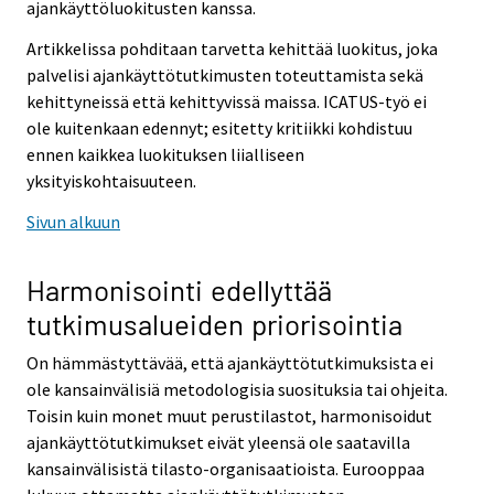
ajankäyttöluokitusten kanssa.
Artikkelissa pohditaan tarvetta kehittää luokitus, joka
palvelisi ajankäyttötutkimusten toteuttamista sekä
kehittyneissä että kehittyvissä maissa. ICATUS-työ ei
ole kuitenkaan edennyt; esitetty kritiikki kohdistuu
ennen kaikkea luokituksen liialliseen
yksityiskohtaisuuteen.
Sivun alkuun
Harmonisointi edellyttää
tutkimusalueiden priorisointia
On hämmästyttävää, että ajankäyttötutkimuksista ei
ole kansainvälisiä metodologisia suosituksia tai ohjeita.
Toisin kuin monet muut perustilastot, harmonisoidut
ajankäyttötutkimukset eivät yleensä ole saatavilla
kansainvälisistä tilasto-organisaatioista. Eurooppaa