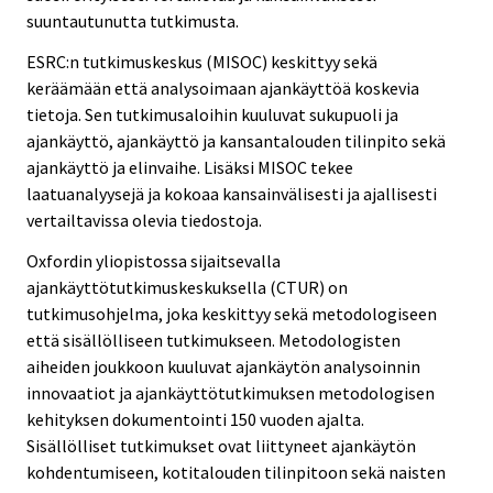
suuntautunutta tutkimusta.
ESRC:n tutkimuskeskus (MISOC) keskittyy sekä
keräämään että analysoimaan ajankäyttöä koskevia
tietoja. Sen tutkimusaloihin kuuluvat sukupuoli ja
ajankäyttö, ajankäyttö ja kansantalouden tilinpito sekä
ajankäyttö ja elinvaihe. Lisäksi MISOC tekee
laatuanalyysejä ja kokoaa kansainvälisesti ja ajallisesti
vertailtavissa olevia tiedostoja.
Oxfordin yliopistossa sijaitsevalla
ajankäyttötutkimuskeskuksella (CTUR) on
tutkimusohjelma, joka keskittyy sekä metodologiseen
että sisällölliseen tutkimukseen. Metodologisten
aiheiden joukkoon kuuluvat ajankäytön analysoinnin
innovaatiot ja ajankäyttötutkimuksen metodologisen
kehityksen dokumentointi 150 vuoden ajalta.
Sisällölliset tutkimukset ovat liittyneet ajankäytön
kohdentumiseen, kotitalouden tilinpitoon sekä naisten