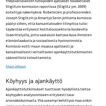
Yhdysvaltalaisten tutkijoiden ajatukset noudattavat
Stiglitzin komission raportissa (Stiglitz ym. 2009)
esitettyjä näkemyksiä. Nobelistien ja professoreiden
Joseph Stiglitzin ja Amartya Senin johtama komissio
päätyi siihen, että kansantalouden tilinpitoa tulisi
täydentää erityisesti kotitaloussektoria koskevilla
lisäerittelyillä, jotta saataisiin kattava kuva ihmisten
elämänlaadusta ja sosiaalisesta hyvinvoinnista.
Komissio esitti muun muassa ajallisesti ja
kansainvälisesti vertailtavien ajankäyttötutkimusten
säännöllistä toteuttamista.
Sivun alkuun
Köyhyys ja ajankäyttö
Ajankäyttötutkimukset tuottavat hyödyllistä tietoa
köyhyyden analysoimiseen erityisesti tasa-
arvonäkökulmasta. Yhä useampi kehittyvä maa onkin