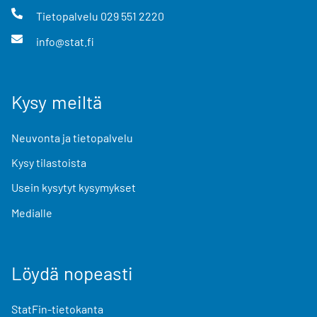
Tietopalvelu
029 551 2220
info@stat.fi
Kysy meiltä
Neuvonta ja tietopalvelu
Kysy tilastoista
Usein kysytyt kysymykset
Medialle
Löydä nopeasti
StatFin-tietokanta