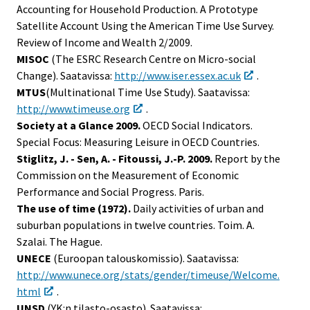
Accounting for Household Production. A Prototype
Satellite Account Using the American Time Use Survey.
Review of Income and Wealth 2/2009.
MISOC
(The ESRC Research Centre on Micro-social
Change). Saatavissa:
http://www.iser.essex.ac.uk
.
MTUS
(Multinational Time Use Study). Saatavissa:
http://www.timeuse.org
.
Society at a Glance 2009.
OECD Social Indicators.
Special Focus: Measuring Leisure in OECD Countries.
Stiglitz, J. - Sen, A. - Fitoussi, J.-P. 2009.
Report by the
Commission on the Measurement of Economic
Performance and Social Progress. Paris.
The use of time (1972).
Daily activities of urban and
suburban populations in twelve countries. Toim. A.
Szalai. The Hague.
UNECE
(Euroopan talouskomissio). Saatavissa:
http://www.unece.org/stats/gender/timeuse/Welcome.
html
.
UNSD
(YK:n tilasto-osasto). Saatavissa: