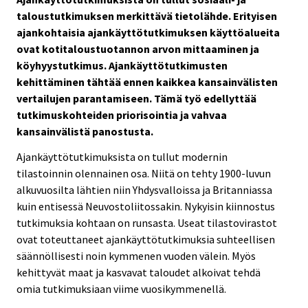
taloustutkimuksen merkittävä tietolähde. Erityisen
ajankohtaisia ajankäyttötutkimuksen käyttöalueita
ovat kotitaloustuotannon arvon mittaaminen ja
köyhyystutkimus. Ajankäyttötutkimusten
kehittäminen tähtää ennen kaikkea kansainvälisten
vertailujen parantamiseen. Tämä työ edellyttää
tutkimuskohteiden priorisointia ja vahvaa
kansainvälistä panostusta.
Ajankäyttötutkimuksista on tullut modernin
tilastoinnin olennainen osa. Niitä on tehty 1900-luvun
alkuvuosilta lähtien niin Yhdysvalloissa ja Britanniassa
kuin entisessä Neuvostoliitossakin. Nykyisin kiinnostus
tutkimuksia kohtaan on runsasta. Useat tilastovirastot
ovat toteuttaneet ajankäyttötutkimuksia suhteellisen
säännöllisesti noin kymmenen vuoden välein. Myös
kehittyvät maat ja kasvavat taloudet alkoivat tehdä
omia tutkimuksiaan viime vuosikymmenellä.