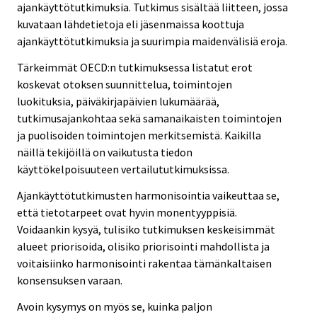
ajankäyttötutkimuksia. Tutkimus sisältää liitteen, jossa
kuvataan lähdetietoja eli jäsenmaissa koottuja
ajankäyttötutkimuksia ja suurimpia maidenvälisiä eroja.
Tärkeimmät OECD:n tutkimuksessa listatut erot
koskevat otoksen suunnittelua, toimintojen
luokituksia, päiväkirjapäivien lukumäärää,
tutkimusajankohtaa sekä samanaikaisten toimintojen
ja puolisoiden toimintojen merkitsemistä. Kaikilla
näillä tekijöillä on vaikutusta tiedon
käyttökelpoisuuteen vertailututkimuksissa.
Ajankäyttötutkimusten harmonisointia vaikeuttaa se,
että tietotarpeet ovat hyvin monentyyppisiä.
Voidaankin kysyä, tulisiko tutkimuksen keskeisimmät
alueet priorisoida, olisiko priorisointi mahdollista ja
voitaisiinko harmonisointi rakentaa tämänkaltaisen
konsensuksen varaan.
Avoin kysymys on myös se, kuinka paljon