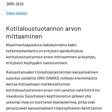
2009-2010.
Sivun alkuun
Kotitaloustuotannon arvon
mittaaminen
Maailmanlaajuisesta näkökulmasta kaksi
tutkimushanketta on erityisen ajankohtaisia:
kotitaloustuotannon arvon mittaaminen ja köyhyys,
erityisesti köyhyyden naisistuminen.
Kansantalouden tilinpitojärjestelmän kansainvälinen
suositus vuodelta 1993 (SNA93) rohkaisi ensimmäistä
kertaa mittaamaan markkinattoman
kotitaloustuotannon arvon niin sanotun satelliittitilin
muodossa. Suosituksen käyttöönoton jälkeen yhä
useampi maa on tuottanut koelaskelmia, jotka ovat
perustuneet kansainvälisen tilastoyhteisön kehittämiin