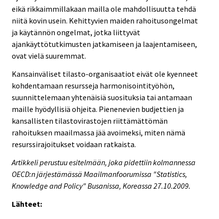
eikä rikkaimmillakaan mailla ole mahdollisuutta tehdä
niitä kovin usein. Kehittyvien maiden rahoitusongelmat
ja käytännön ongelmat, jotka liittyvät
ajankäyttötutkimusten jatkamiseen ja laajentamiseen,
ovat vielä suuremmat.
Kansainväliset tilasto-organisaatiot eivät ole kyenneet
kohdentamaan resursseja harmonisointityöhön,
suunnittelemaan yhtenäisiä suosituksia tai antamaan
maille hyödyllisiä ohjeita. Pienenevien budjettien ja
kansallisten tilastovirastojen riittämättömän
rahoituksen maailmassa jää avoimeksi, miten nämä
resurssirajoitukset voidaan ratkaista.
Artikkeli perustuu esitelmään, joka pidettiin kolmannessa
OECD:n järjestämässä Maailmanfoorumissa "Statistics,
Knowledge and Policy" Busanissa, Koreassa 27.10.2009.
Lähteet: