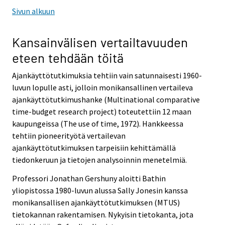
Sivun alkuun
Kansainvälisen vertailtavuuden
eteen tehdään töitä
Ajankäyttötutkimuksia tehtiin vain satunnaisesti 1960-
luvun lopulle asti, jolloin monikansallinen vertaileva
ajankäyttötutkimushanke (Multinational comparative
time-budget research project) toteutettiin 12 maan
kaupungeissa (The use of time, 1972). Hankkeessa
tehtiin pioneerityötä vertailevan
ajankäyttötutkimuksen tarpeisiin kehittämällä
tiedonkeruun ja tietojen analysoinnin menetelmiä.
Professori Jonathan Gershuny aloitti Bathin
yliopistossa 1980-luvun alussa Sally Jonesin kanssa
monikansallisen ajankäyttötutkimuksen (MTUS)
tietokannan rakentamisen. Nykyisin tietokanta, jota