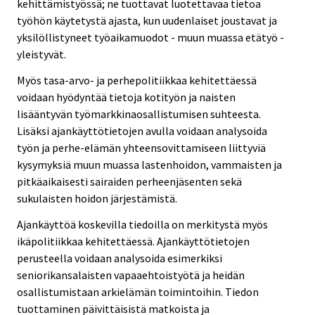
kehittämistyössä; ne tuottavat luotettavaa tietoa
työhön käytetystä ajasta, kun uudenlaiset joustavat ja
yksilöllistyneet työaikamuodot - muun muassa etätyö -
yleistyvät.
Myös tasa-arvo- ja perhepolitiikkaa kehitettäessä
voidaan hyödyntää tietoja kotityön ja naisten
lisääntyvän työmarkkinaosallistumisen suhteesta.
Lisäksi ajankäyttötietojen avulla voidaan analysoida
työn ja perhe-elämän yhteensovittamiseen liittyviä
kysymyksiä muun muassa lastenhoidon, vammaisten ja
pitkäaikaisesti sairaiden perheenjäsenten sekä
sukulaisten hoidon järjestämistä.
Ajankäyttöä koskevilla tiedoilla on merkitystä myös
ikäpolitiikkaa kehitettäessä. Ajankäyttötietojen
perusteella voidaan analysoida esimerkiksi
seniorikansalaisten vapaaehtoistyötä ja heidän
osallistumistaan arkielämän toimintoihin. Tiedon
tuottaminen päivittäisistä matkoista ja