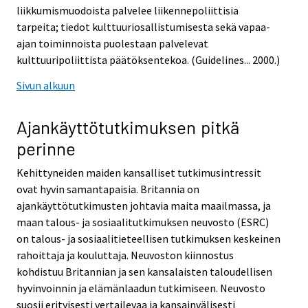
liikkumismuodoista palvelee liikennepoliittisia
tarpeita; tiedot kulttuuriosallistumisesta sekä vapaa-
ajan toiminnoista puolestaan palvelevat
kulttuuripoliittista päätöksentekoa. (Guidelines... 2000.)
Sivun alkuun
Ajankäyttötutkimuksen pitkä
perinne
Kehittyneiden maiden kansalliset tutkimusintressit
ovat hyvin samantapaisia. Britannia on
ajankäyttötutkimusten johtavia maita maailmassa, ja
maan talous- ja sosiaalitutkimuksen neuvosto (ESRC)
on talous- ja sosiaalitieteellisen tutkimuksen keskeinen
rahoittaja ja kouluttaja. Neuvoston kiinnostus
kohdistuu Britannian ja sen kansalaisten taloudellisen
hyvinvoinnin ja elämänlaadun tutkimiseen. Neuvosto
suosii erityisesti vertailevaa ja kansainvälisesti