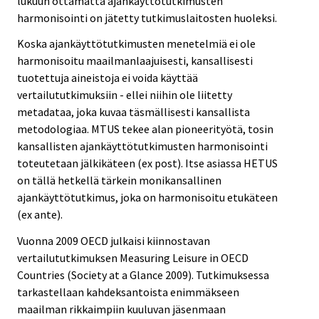
lukuun ottamatta ajankäyttötutkimusten
harmonisointi on jätetty tutkimuslaitosten huoleksi.
Koska ajankäyttötutkimusten menetelmiä ei ole
harmonisoitu maailmanlaajuisesti, kansallisesti
tuotettuja aineistoja ei voida käyttää
vertailututkimuksiin - ellei niihin ole liitetty
metadataa, joka kuvaa täsmällisesti kansallista
metodologiaa. MTUS tekee alan pioneerityötä, tosin
kansallisten ajankäyttötutkimusten harmonisointi
toteutetaan jälkikäteen (ex post). Itse asiassa HETUS
on tällä hetkellä tärkein monikansallinen
ajankäyttötutkimus, joka on harmonisoitu etukäteen
(ex ante).
Vuonna 2009 OECD julkaisi kiinnostavan
vertailututkimuksen Measuring Leisure in OECD
Countries (Society at a Glance 2009). Tutkimuksessa
tarkastellaan kahdeksantoista enimmäkseen
maailman rikkaimpiin kuuluvan jäsenmaan