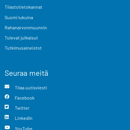
Tilastotietokannat
Suomi lukuina
Rahanarvonmuunnin
Tulevat julkaisut
Tutkimusaineistot
Seuraa meitä
Tilaa uutisviesti
Facebook
Twitter
LinkedIn
YouTube