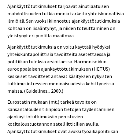
Ajankäyttötutkimukset tarjoavat ainutlaatuisen
mahdollisuuden tutkia monia tärkeitä yhteiskunnallisia
ilmiöitä. Sen vuoksi kiinnostus ajankäyttötutkimuksia
kohtaan on lisääntynyt, ja niiden toteuttaminen on
yleistynyt eri puolilla maailmaa.
Ajankäyttötutkimuksia on voitu käyttää hyödyksi
yhteiskuntapoliittisia tavoitteita asetettaessa ja
politiikan tuloksia arvioitaessa. Harmonisoidun
eurooppalaisen ajankäyttötutkimuksen (HETUS)
keskeiset tavoitteet antavat käsityksen nykyisten
tutkimusintressien moninaisuudesta kehittyneissä
maissa. (Guidelines... 2000.)
Eurostatin mukaan (mt.) tärkeä tavoite on
kansantalouden tilinpidon tietojen täydentäminen
ajankäyttötutkimuksiin perustuvien
kotitaloustuotannon satelliittitilien avulla.
Ajankäyttötutkimukset ovat avuksi työaikapolitiikan