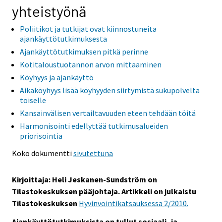
yhteistyönä
o
o
o
o
o
i
i
i
i
i
Poliitikot ja tutkijat ovat kiinnostuneita
s
s
s
s
s
ajankäyttötutkimuksesta
e
e
e
e
e
Ajankäyttötutkimuksen pitkä perinne
e
e
e
e
e
Kotitaloustuotannon arvon mittaaminen
n
n
n
n
n
Köyhyys ja ajankäyttö
p
p
p
p
p
Aikaköyhyys lisää köyhyyden siirtymistä sukupolvelta
a
a
a
a
a
toiselle
l
l
l
l
l
Kansainvälisen vertailtavuuden eteen tehdään töitä
v
v
v
v
v
Harmonisointi edellyttää tutkimusalueiden
e
e
e
e
e
priorisointia
l
l
l
l
l
u
u
u
u
u
Koko dokumentti
sivutettuna
u
u
u
u
u
n
n
n
n
n
Kirjoittaja: Heli Jeskanen-Sundström on
.
.
.
.
.
Tilastokeskuksen pääjohtaja. Artikkeli on julkaistu
Tilastokeskuksen
Hyvinvointikatsauksessa 2/2010.
Ajankäyttötutkimuksista on tullut sosiaali- ja