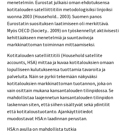
menetelmiin. Eurostat julkaisi oman ehdotuksensa
kotitalouden satelliittitilin metodologisiksi linjoiksi
vuonna 2003 (Household... 2003). Suomen panos
Eurostatin suosituksen laatimiseen oli merkittävä.
Myös OECD (Society... 2009) on työskennellyt aktiivisesti
kehittääkseen menetelmiä ja suuntaviivoja
markkinattoman toiminnan mittaamiseksi.
Kotitalouden satelliittitili (Household satellite
accounts, HSA) mittaa ja kuvaa kotitalouksien omaan
lopulliseen kulutukseensa tuottamia tavaroita ja
palveluita. Näin se pyrkii tekemään näkyväksi
kotitalouksien markkinattoman tuotannon, joka on
vain osittain mukana kansantalouden tilinpidossa. Se
mahdollistaa laajennetun kansantalouden tilinpidon
laskennan siten, että siihen sisältyvät sekä ydintilit
että kotitaloustuotanto. Ajankäyttötiedot
muodostavat HSA:n laadinnan perustan.
HSA:n avulla on mahdollista tutkia