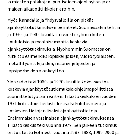
ja miesten palkkojen, puolisoiden ajankäytön ja eri
maiden aikapolitiikkojen eroihin.
Myös Kanadalla ja Yhdysvalloilla on pitkät
ajankäyttötutkimuksen perinteet. Suomessakin tehtiin
jo 1930- ja 1940-luvuilla eri väestöryhmiä kuten
koululaisia ja maalaisemäntiä koskevia
ajankäyttötutkimuksia. Myöhemmin Suomessa on
tutkittu esimerkiksi opiskelijoiden, vuorotyöläisten,
metallityöntekijöiden, maanviljelijöiden ja
lapsiperheiden ajankäyttöä.
Yleisradio teki 1960- ja 1970-luvuilla koko väestöä
koskevia ajankäyttötutkimuksia ohjelmapoliittista
suunnittelutyötään varten. Tilastokeskuksen vuoden
1971 kotitaloustiedustelu sisälsi kulutusmenoja
koskevien tietojen lisäksi ajankäyttötietoja.
Ensimmäisen varsinaisen ajankäyttötutkimuksensa
Tilastokeskus teki vuonna 1979. Sen jälkeen tutkimus
on toistettu kolmesti vuosina 1987-1988, 1999-2000 ja