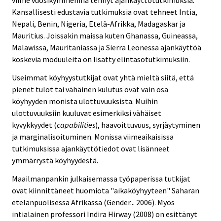
viime vuosikymmeninä tehnyt ajankäyttötutkimuksia.
Kansallisesti edustavia tutkimuksia ovat tehneet Intia,
Nepali, Benin, Nigeria, Etelä-Afrikka, Madagaskar ja
Mauritius. Joissakin maissa kuten Ghanassa, Guineassa,
Malawissa, Mauritaniassa ja Sierra Leonessa ajankäyttöä
koskevia moduuleita on lisätty elintasotutkimuksiin.
Useimmat köyhyystutkijat ovat yhtä mieltä siitä, että
pienet tulot tai vähäinen kulutus ovat vain osa
köyhyyden monista ulottuvuuksista. Muihin
ulottuvuuksiin kuuluvat esimerkiksi vähäiset
kyvykkyydet (
capabilities
), haavoittuvuus, syrjäytyminen
ja marginalisoituminen. Monissa viimeaikaisissa
tutkimuksissa ajankäyttötiedot ovat lisänneet
ymmärrystä köyhyydestä.
Maailmanpankin julkaisemassa työpaperissa tutkijat
ovat kiinnittäneet huomiota "aikaköyhyyteen" Saharan
etelänpuolisessa Afrikassa (Gender... 2006). Myös
intialainen professori Indira Hirway (2008) on esittänyt