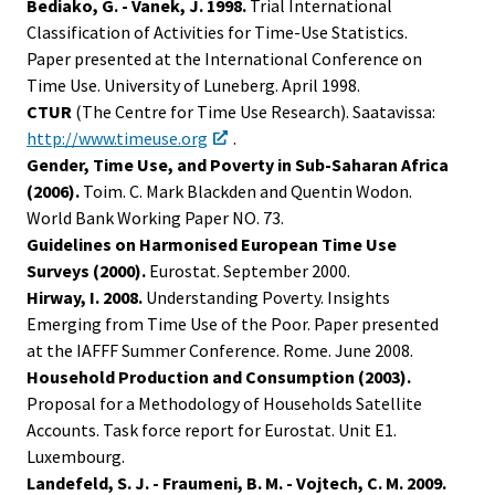
Bediako, G. - Vanek, J. 1998.
Trial International
Classification of Activities for Time-Use Statistics.
Paper presented at the International Conference on
Time Use. University of Luneberg. April 1998.
CTUR
(The Centre for Time Use Research). Saatavissa:
http://www.timeuse.org
.
Gender, Time Use, and Poverty in Sub-Saharan Africa
(2006).
Toim. C. Mark Blackden and Quentin Wodon.
World Bank Working Paper NO. 73.
Guidelines on Harmonised European Time Use
Surveys (2000).
Eurostat. September 2000.
Hirway, I. 2008.
Understanding Poverty. Insights
Emerging from Time Use of the Poor. Paper presented
at the IAFFF Summer Conference. Rome. June 2008.
Household Production and Consumption (2003).
Proposal for a Methodology of Households Satellite
Accounts. Task force report for Eurostat. Unit E1.
Luxembourg.
Landefeld, S. J. - Fraumeni, B. M. - Vojtech, C. M. 2009.