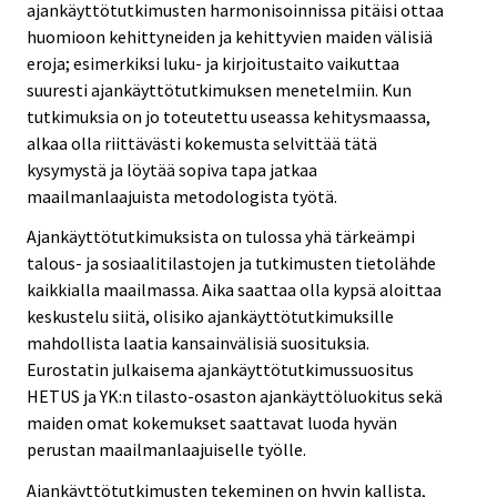
ajankäyttötutkimusten harmonisoinnissa pitäisi ottaa
huomioon kehittyneiden ja kehittyvien maiden välisiä
eroja; esimerkiksi luku- ja kirjoitustaito vaikuttaa
suuresti ajankäyttötutkimuksen menetelmiin. Kun
tutkimuksia on jo toteutettu useassa kehitysmaassa,
alkaa olla riittävästi kokemusta selvittää tätä
kysymystä ja löytää sopiva tapa jatkaa
maailmanlaajuista metodologista työtä.
Ajankäyttötutkimuksista on tulossa yhä tärkeämpi
talous- ja sosiaalitilastojen ja tutkimusten tietolähde
kaikkialla maailmassa. Aika saattaa olla kypsä aloittaa
keskustelu siitä, olisiko ajankäyttötutkimuksille
mahdollista laatia kansainvälisiä suosituksia.
Eurostatin julkaisema ajankäyttötutkimussuositus
HETUS ja YK:n tilasto-osaston ajankäyttöluokitus sekä
maiden omat kokemukset saattavat luoda hyvän
perustan maailmanlaajuiselle työlle.
Ajankäyttötutkimusten tekeminen on hyvin kallista,