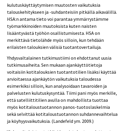
kulutuskäyttäytymisen muutosten vaikutuksia
talouskehitykseen ja -suhdanteisiin pitkällä aikavälillä.
HSA:n antama tieto voi parantaa ymmärrystämme
työmarkkinoiden muutoksista kuten naisten
lisääntyvästä työhön osallistumisesta. HSA on
merkittävä tietolähde myös silloin, kun tehdään
erilaisten talouksien välisiä tuotantovertailuja.
Yhdysvaltalainen tutkimustiimi on ehdottanut uusia
tutkimusaiheita. Sen mukaan ajankäyttötietoja
voitaisiin kotitalouksien tuotantotilien lisäksi käyttää
arvioitaessa ajankäytön vaikutuksia taloudessa
esimerkiksi silloin, kun analysoidaan tavaroiden ja
palvelusten kulutuskysyntää. Tiimi pani myös merkille,
että satelliittitilien avulla on mahdollista tuottaa
myös kotitaloustuotannon panos-tuotoslaskelmia
sekä selvittää kotitaloustuotannon suhdannevaihtelua
ja köyhyysvaikutuksia. (Landefeld ym. 2009.)