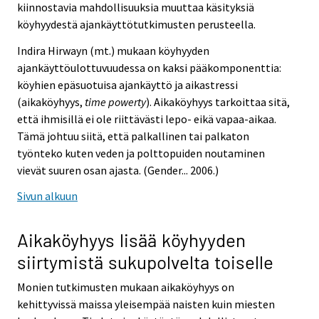
kiinnostavia mahdollisuuksia muuttaa käsityksiä
köyhyydestä ajankäyttötutkimusten perusteella.
Indira Hirwayn (mt.) mukaan köyhyyden
ajankäyttöulottuvuudessa on kaksi pääkomponenttia:
köyhien epäsuotuisa ajankäyttö ja aikastressi
(aikaköyhyys,
time powerty
). Aikaköyhyys tarkoittaa sitä,
että ihmisillä ei ole riittävästi lepo- eikä vapaa-aikaa.
Tämä johtuu siitä, että palkallinen tai palkaton
työnteko kuten veden ja polttopuiden noutaminen
vievät suuren osan ajasta. (Gender... 2006.)
Sivun alkuun
Aikaköyhyys lisää köyhyyden
siirtymistä sukupolvelta toiselle
Monien tutkimusten mukaan aikaköyhyys on
kehittyvissä maissa yleisempää naisten kuin miesten