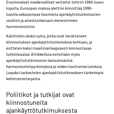
Ensimmäiset maidenväliset vertailut tehtiin 1960-luvun
lopulla. Euroopan maissa alettiin kiinnittää 1990-
luvulla vakavampaa huomiota ajankäyttötutkimusten
sisällön ja aineistonkeruun menetelmien
harmonisointiin.
Käsittelen aluksi syitä, jotka ovat herättäneet
kiinnostuksen ajankäyttötutkimuksia kohtaan, ja
esittelen kaksi maailmanlaajuisesti kiinnostavaa
tutkimusalaa. Artikkelissa esitellään myös
ajankäyttötutkimusten kansainvälisiä
harmonisointipyrkimyksiä ja niiden tuottamia tuloksia.
Lopuksi tarkastelen ajankäyttötutkimuksen tärkeimpiä
kehittämistarpeita.
Poliitikot ja tutkijat ovat
kiinnostuneita
ajankäyttötutkimuksesta