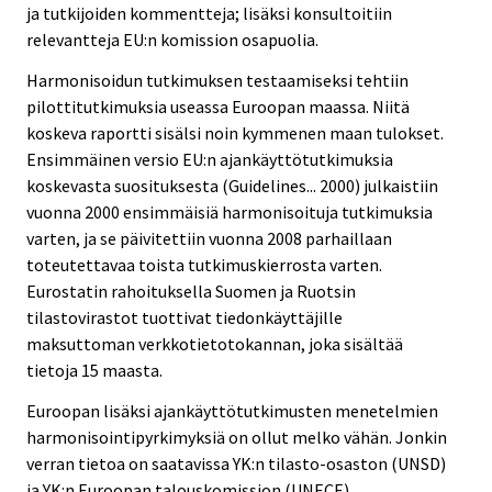
ja tutkijoiden kommentteja; lisäksi konsultoitiin
relevantteja EU:n komission osapuolia.
Harmonisoidun tutkimuksen testaamiseksi tehtiin
pilottitutkimuksia useassa Euroopan maassa. Niitä
koskeva raportti sisälsi noin kymmenen maan tulokset.
Ensimmäinen versio EU:n ajankäyttötutkimuksia
koskevasta suosituksesta (Guidelines... 2000) julkaistiin
vuonna 2000 ensimmäisiä harmonisoituja tutkimuksia
varten, ja se päivitettiin vuonna 2008 parhaillaan
toteutettavaa toista tutkimuskierrosta varten.
Eurostatin rahoituksella Suomen ja Ruotsin
tilastovirastot tuottivat tiedonkäyttäjille
maksuttoman verkkotietotokannan, joka sisältää
tietoja 15 maasta.
Euroopan lisäksi ajankäyttötutkimusten menetelmien
harmonisointipyrkimyksiä on ollut melko vähän. Jonkin
verran tietoa on saatavissa YK:n tilasto-osaston (UNSD)
ja YK:n Euroopan talouskomission (UNECE)