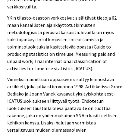
verkkosivuilta.
YK:n tilasto-osaston verkkosivut sisältävät tietoja 62
maan kansallisten ajankäyttötutkimusten
metodologisista perusratkaisuista. Sivuilla on myös
kaksi ajankäyttötutkimusten toteuttamista ja
toimintoluokituksia käsittelevää opasta (Guide to
producing statistics on time use: Measuring paid and
unpaid work; Trial international classification of
activities for time-use statistics, ICATUS).
Viimeksi mainittuun oppaaseen sisältyy kiinnostava
artikkeli, joka julkaistiin vuonna 1998. Artikkelissa Grace
Bediako ja Joann Vanek kuvaavat yksityiskohtaisesti
ICATUSluokitukseen liittyvää työtä. Ehdotetun
luokituksen taustalla oleva päätavoite on tuottaa
rakenne, joka on yhdenmukainen SNA:n käsitteellisen
kehikon kanssa. Lisäksi halutaan varmistaa
vertailtavuus muiden olemassaolevien