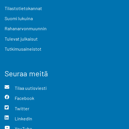
Tilastotietokannat
Suomi lukuina
Rahanarvonmuunnin
Tulevat julkaisut
Tutkimusaineistot
Seuraa meitä
Tilaa uutisviesti
Facebook
Twitter
LinkedIn
YouTube