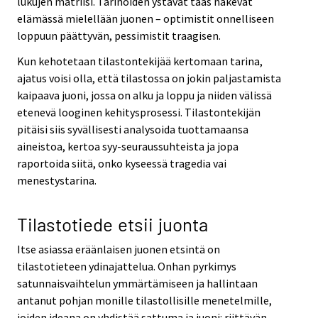
lukujen matriisi. Tarinoiden ystävät taas näkevät
elämässä mielellään juonen – optimistit onnelliseen
loppuun päättyvän, pessimistit traagisen.
Kun kehotetaan tilastontekijää kertomaan tarina,
ajatus voisi olla, että tilastossa on jokin paljastamista
kaipaava juoni, jossa on alku ja loppu ja niiden välissä
etenevä looginen kehitysprosessi. Tilastontekijän
pitäisi siis syvällisesti analysoida tuottamaansa
aineistoa, kertoa syy-seuraussuhteista ja jopa
raportoida siitä, onko kyseessä tragedia vai
menestystarina.
Tilastotiede etsii juonta
Itse asiassa eräänlaisen juonen etsintä on
tilastotieteen ydinajattelua. Onhan pyrkimys
satunnaisvaihtelun ymmärtämiseen ja hallintaan
antanut pohjan monille tilastollisille menetelmille,
joiden ideana on yhdistää sattuma ja juoni: riittävän