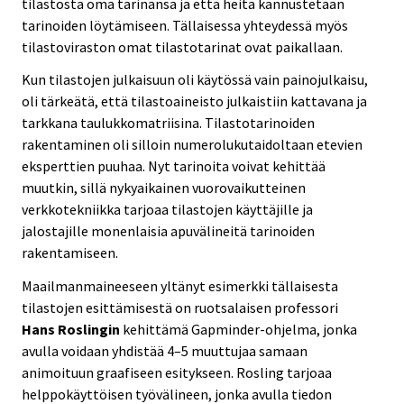
tilastosta oma tarinansa ja että heitä kannustetaan
tarinoiden löytämiseen. Tällaisessa yhteydessä myös
tilastoviraston omat tilastotarinat ovat paikallaan.
Kun tilastojen julkaisuun oli käytössä vain painojulkaisu,
oli tärkeätä, että tilastoaineisto julkaistiin kattavana ja
tarkkana taulukkomatriisina. Tilastotarinoiden
rakentaminen oli silloin numerolukutaidoltaan etevien
eksperttien puuhaa. Nyt tarinoita voivat kehittää
muutkin, sillä nykyaikainen vuorovaikutteinen
verkkotekniikka tarjoaa tilastojen käyttäjille ja
jalostajille monenlaisia apuvälineitä tarinoiden
rakentamiseen.
Maailmanmaineeseen yltänyt esimerkki tällaisesta
tilastojen esittämisestä on ruotsalaisen professori
Hans Roslingin
kehittämä Gapminder-ohjelma, jonka
avulla voidaan yhdistää 4–5 muuttujaa samaan
animoituun graafiseen esitykseen. Rosling tarjoaa
helppokäyttöisen työvälineen, jonka avulla tiedon