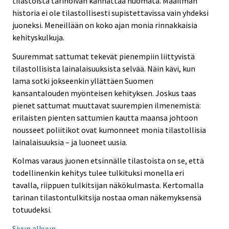
tilastoista tarinoivan kannattaa huomata. Maailman
historia ei ole tilastollisesti supistettavissa vain yhdeksi
juoneksi. Meneillään on koko ajan monia rinnakkaisia
kehityskulkuja.
Suuremmat sattumat tekevät pienempiin liittyvistä
tilastollisista lainalaisuuksista selvää. Näin kävi, kun
lama sotki jokseenkin yllättäen Suomen
kansantalouden myönteisen kehityksen. Joskus taas
pienet sattumat muuttavat suurempien ilmenemistä:
erilaisten pienten sattumien kautta maansa johtoon
nousseet poliitikot ovat kumonneet monia tilastollisia
lainalaisuuksia – ja luoneet uusia.
Kolmas varaus juonen etsinnälle tilastoista on se, että
todellinenkin kehitys tulee tulkituksi monella eri
tavalla, riippuen tulkitsijan näkökulmasta. Kertomalla
tarinan tilastontulkitsija nostaa oman näkemyksensä
totuudeksi.
Sivun alkuun