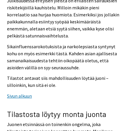
Julkisuudessa erityisen yleistä on erilaisten sairauksien
riskitekijöillä kauhistelu. Milloin mikäkin pieni
korrelaatio saa hurjaa huomiota. Esimerkiksi jos jollakin
paikkakunnalla esiintyy syöpää keskimääräistä
enemmän, aletaan etsiä syytä siihen, vaikka kyse olisi
pelkästä satunnaisvaihtelusta.
Sikainfluenssarokotuksista ja narkolepsiasta syntynyt
kohu on myös esimerkki tästä. Kahden asian ajallisesta
samanaikaisuudesta tehtiin oikopäätä oletus, että
asioiden välillä on syy-seuraussuhde.
Tilastot antavat siis mahdollisuuden löytää juoni –
silloinkin, kun sitä ei ole.
Sivun alkuun
Tilastosta löytyy monta juonta
Juonen etsinnässä on toinenkin ongelma, joka