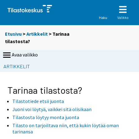
Valikko
Haku
Etusivu
>
Artikkelit
> Tarinaa
tilastosta?
Avaa valikko
S
ARTIKKELIT
i
i
r
Tarinaa tilastosta?
r
y
Tilastotiede etsii juonta
t
Juoni voi löytyä, vaikkei sitä olisikaan
t
Tilastosta löytyy monta juonta
o
Tilasto on tarjoiltava niin, että kukin löytää oman
i
tarinansa
s