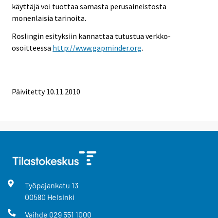
käyttäjä voi tuottaa samasta perusaineistosta
monenlaisia tarinoita.
Roslingin esityksiin kannattaa tutustua verkko-
osoitteessa
http://www.gapminder.org
.
Päivitetty 10.11.2010
Työpajankatu
13
00580
Helsinki
Vaihde
029 551 1000