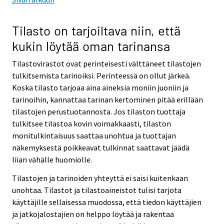
Tilasto on tarjoiltava niin, että
kukin löytää oman tarinansa
Tilastovirastot ovat perinteisesti välttäneet tilastojen
tulkitsemista tarinoiksi. Perinteessä on ollut järkeä.
Koska tilasto tarjoaa aina aineksia moniin juoniin ja
tarinoihin, kannattaa tarinan kertominen pitää erillään
tilastojen perustuotannosta. Jos tilaston tuottaja
tulkitsee tilastoa kovin voimakkaasti, tilaston
monitulkintaisuus saattaa unohtua ja tuottajan
näkemyksestä poikkeavat tulkinnat saattavat jäädä
liian vähälle huomiolle.
Tilastojen ja tarinoiden yhteyttä ei saisi kuitenkaan
unohtaa. Tilastot ja tilastoaineistot tulisi tarjota
käyttäjille sellaisessa muodossa, että tiedon käyttäjien
ja jatkojalostajien on helppo löytää ja rakentaa