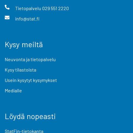
Tietopalvelu
029 551 2220
info@stat.fi
Kysy meiltä
Neuvonta ja tietopalvelu
Kysy tilastoista
Usein kysytyt kysymykset
Medialle
Löydä nopeasti
StatFin-tietokanta