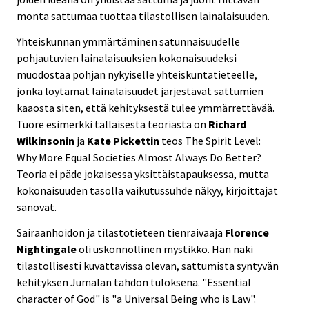
monta sattumaa tuottaa tilastollisen lainalaisuuden.
Yhteiskunnan ymmärtäminen satunnaisuudelle
pohjautuvien lainalaisuuksien kokonaisuudeksi
muodostaa pohjan nykyiselle yhteiskuntatieteelle,
jonka löytämät lainalaisuudet järjestävät sattumien
kaaosta siten, että kehityksestä tulee ymmärrettävää.
Tuore esimerkki tällaisesta teoriasta on
Richard
Wilkinsonin
ja
Kate Pickettin
teos The Spirit Level:
Why More Equal Societies Almost Always Do Better?
Teoria ei päde jokaisessa yksittäistapauksessa, mutta
kokonaisuuden tasolla vaikutussuhde näkyy, kirjoittajat
sanovat.
Sairaanhoidon ja tilastotieteen tienraivaaja
Florence
Nightingale
oli uskonnollinen mystikko. Hän näki
tilastollisesti kuvattavissa olevan, sattumista syntyvän
kehityksen Jumalan tahdon tuloksena. "Essential
character of God" is "a Universal Being who is Law".