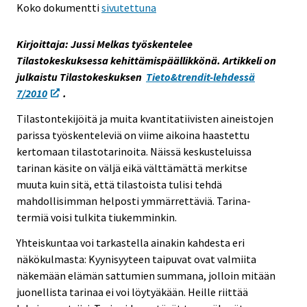
Koko dokumentti
sivutettuna
e
e
Kirjoittaja: Jussi Melkas työskentelee
n
Tilastokeskuksessa kehittämispäällikkönä. Artikkeli on
p
julkaistu Tilastokeskuksen
Tieto&trendit-lehdessä
a
7/2010
.
l
v
Tilastontekijöitä ja muita kvantitatiivisten aineistojen
e
parissa työskenteleviä on viime aikoina haastettu
l
kertomaan tilastotarinoita. Näissä keskusteluissa
u
tarinan käsite on väljä eikä välttämättä merkitse
u
muuta kuin sitä, että tilastoista tulisi tehdä
n
mahdollisimman helposti ymmärrettäviä. Tarina-
.
termiä voisi tulkita tiukemminkin.
Yhteiskuntaa voi tarkastella ainakin kahdesta eri
näkökulmasta: Kyynisyyteen taipuvat ovat valmiita
näkemään elämän sattumien summana, jolloin mitään
juonellista tarinaa ei voi löytyäkään. Heille riittää