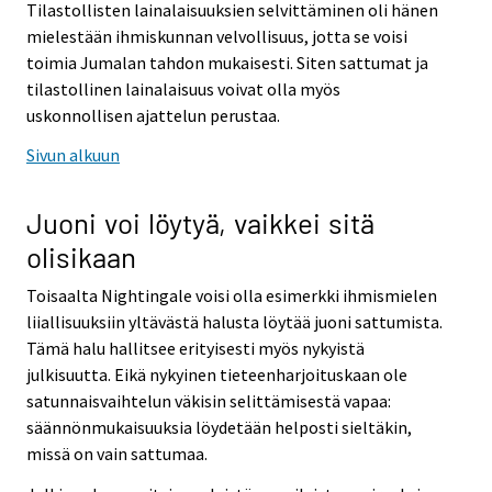
Tilastollisten lainalaisuuksien selvittäminen oli hänen
mielestään ihmiskunnan velvollisuus, jotta se voisi
toimia Jumalan tahdon mukaisesti. Siten sattumat ja
tilastollinen lainalaisuus voivat olla myös
uskonnollisen ajattelun perustaa.
Sivun alkuun
Juoni voi löytyä, vaikkei sitä
olisikaan
Toisaalta Nightingale voisi olla esimerkki ihmismielen
liiallisuuksiin yltävästä halusta löytää juoni sattumista.
Tämä halu hallitsee erityisesti myös nykyistä
julkisuutta. Eikä nykyinen tieteenharjoituskaan ole
satunnaisvaihtelun väkisin selittämisestä vapaa:
säännönmukaisuuksia löydetään helposti sieltäkin,
missä on vain sattumaa.