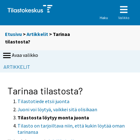
Valikko
Haku
Etusivu
>
Artikkelit
> Tarinaa
tilastosta?
Avaa valikko
ARTIKKELIT
Tarinaa tilastosta?
Tilastotiede etsii juonta
Juoni voi löytyä, vaikkei sitä olisikaan
Tilastosta löytyy monta juonta
Tilasto on tarjoiltava niin, että kukin löytää oman
tarinansa