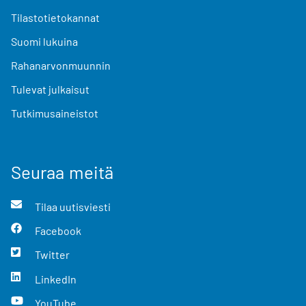
Tilastotietokannat
Suomi lukuina
Rahanarvonmuunnin
Tulevat julkaisut
Tutkimusaineistot
Seuraa meitä
Tilaa uutisviesti
Facebook
Twitter
LinkedIn
YouTube