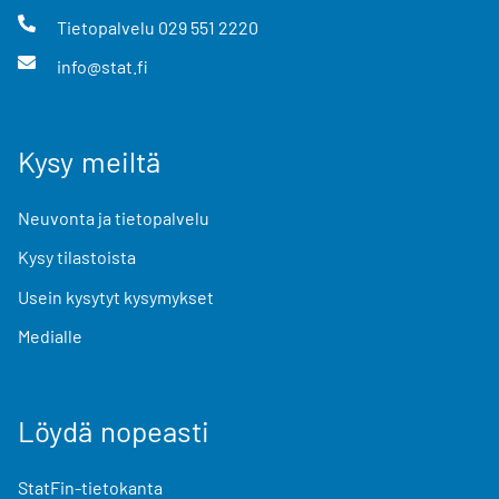
Tietopalvelu
029 551 2220
info@stat.fi
Kysy meiltä
Neuvonta ja tietopalvelu
Kysy tilastoista
Usein kysytyt kysymykset
Medialle
Löydä nopeasti
StatFin-tietokanta