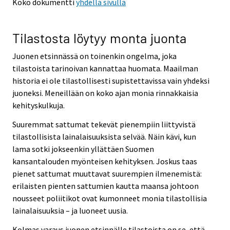
Koko dokumentti
yhdellä sivulla
Tilastosta löytyy monta juonta
Juonen etsinnässä on toinenkin ongelma, joka
tilastoista tarinoivan kannattaa huomata. Maailman
historia ei ole tilastollisesti supistettavissa vain yhdeksi
juoneksi. Meneillään on koko ajan monia rinnakkaisia
kehityskulkuja.
Suuremmat sattumat tekevät pienempiin liittyvistä
tilastollisista lainalaisuuksista selvää. Näin kävi, kun
lama sotki jokseenkin yllättäen Suomen
kansantalouden myönteisen kehityksen. Joskus taas
pienet sattumat muuttavat suurempien ilmenemistä:
erilaisten pienten sattumien kautta maansa johtoon
nousseet poliitikot ovat kumonneet monia tilastollisia
lainalaisuuksia – ja luoneet uusia.
Kolmas varaus juonen etsinnälle tilastoista on se, että