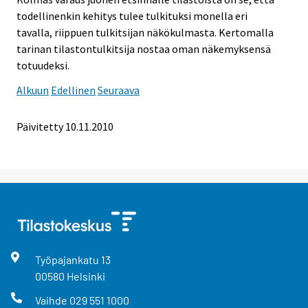
todellinenkin kehitys tulee tulkituksi monella eri
tavalla, riippuen tulkitsijan näkökulmasta. Kertomalla
tarinan tilastontulkitsija nostaa oman näkemyksensä
totuudeksi.
Alkuun
Edellinen
Seuraava
Päivitetty 10.11.2010
Työpajankatu
13
00580
Helsinki
Vaihde
029 551 1000