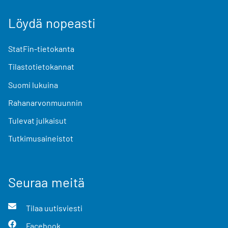
Löydä nopeasti
StatFin-tietokanta
Tilastotietokannat
Suomi lukuina
Rahanarvonmuunnin
Tulevat julkaisut
Tutkimusaineistot
Seuraa meitä
Tilaa uutisviesti
Facebook