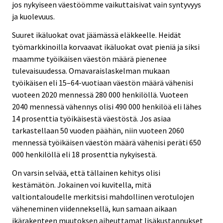
jos nykyiseen väestöömme vaikuttaisivat vain syntyvyys
ja kuolevuus.
Suuret ikäluokat ovat jäämässä eläkkeelle. Heidät
työmarkkinoilla korvaavat ikäluokat ovat pieniä ja siksi
maamme työikäisen väestön määrä pienenee
tulevaisuudessa. Omavaraislaskelman mukaan
työikäisen eli 15–64-vuotiaan väestön määrä vähenisi
vuoteen 2020 mennessä 280 000 henkilöllä. Vuoteen
2040 mennessä vähennys olisi 490 000 henkilöä eli lähes
14 prosenttia työikäisestä väestöstä. Jos asiaa
tarkastellaan 50 vuoden päähän, niin vuoteen 2060
mennessä työikäisen väestön määrä vähenisi peräti 650
000 henkilöllä eli 18 prosenttia nykyisestä.
On varsin selvää, että tällainen kehitys olisi
kestämätön. Jokainen voi kuvitella, mitä
valtiontaloudelle merkitsisi mahdollinen verotulojen
väheneminen viidenneksellä, kun samaan aikaan
ikärakenteen muutoksen aiheuttamat lisäkustannukset