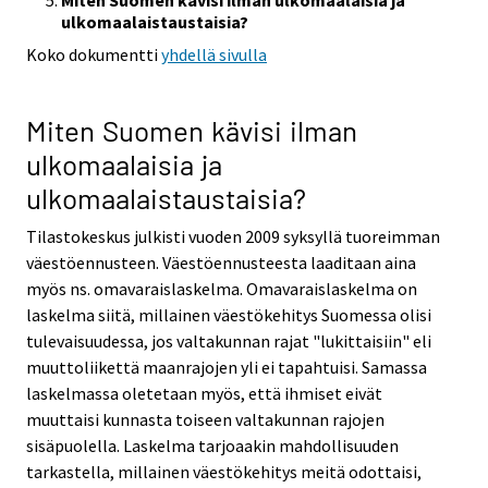
Miten Suomen kävisi ilman ulkomaalaisia ja
ulkomaalaistaustaisia?
Koko dokumentti
yhdellä sivulla
Miten Suomen kävisi ilman
ulkomaalaisia ja
ulkomaalaistaustaisia?
Tilastokeskus julkisti vuoden 2009 syksyllä tuoreimman
väestöennusteen. Väestöennusteesta laaditaan aina
myös ns. omavaraislaskelma. Omavaraislaskelma on
laskelma siitä, millainen väestökehitys Suomessa olisi
tulevaisuudessa, jos valtakunnan rajat "lukittaisiin" eli
muuttoliikettä maanrajojen yli ei tapahtuisi. Samassa
laskelmassa oletetaan myös, että ihmiset eivät
muuttaisi kunnasta toiseen valtakunnan rajojen
sisäpuolella. Laskelma tarjoaakin mahdollisuuden
tarkastella, millainen väestökehitys meitä odottaisi,