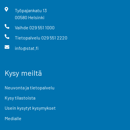
Työpajankatu
13
00580
Helsinki
Vaihde
029 551 1000
Tietopalvelu
029 551 2220
info@stat.fi
Kysy meiltä
Neuvonta ja tietopalvelu
Kysy tilastoista
Usein kysytyt kysymykset
Medialle