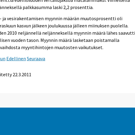
enttia edellisvuoden vertailujaksoa matalammaksi. Viimeisellä
änneksellä palkkasumma laski 2,2 prosenttia.
- ja vesirakentamisen myynnin määrän muutosprosentti oli
askuun kasvun jälkeen joulukuussa jälleen miinuksen puolella.
en 2010 neljännellä neljänneksellä myynnin määrä lähes saavutt
lisen vuoden tason. Myynnin määrä lasketaan poistamalla
evaihdosta myyntihintojen muutosten vaikutukset.
uun
Edellinen
Seuraava
itetty 22.3.2011