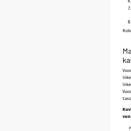
Kok
Ma
ka
Vuod
liik
liik
Vuod
taso
Kuvi
vuo