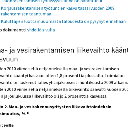
Talonrakentamisen työllisyystilanne on parantunut
Korjausrakentamisen työtuntien kasvu tasasi vuoden 2009
rakentamisen taantumaa
Kuluttajien luottamus omasta taloudesta on pysynyt ennallaan
o dokumentti
yhdellä sivulla
a- ja vesirakentamisen liikevaihto kään
svuun
en 2010 viimeisellä neljänneksellä maa- ja vesirakentamisen
evaihto kääntyi kasvuun ollen 1,8 prosenttia plussalla. Toimialan
evaihto on laskenut lähes yhtäjaksoisesti huhtikuusta 2009 alkaen
en 2010 viimeisellä neljänneksellä liikevaihto saavutti vuoden 20
n ja joulukuussa liikevaihto oli jo 2 prosenttia kasvussa.
o 2. Maa- ja vesirakennusyritysten liikevaihtoindeksin
simuutos, %
1)