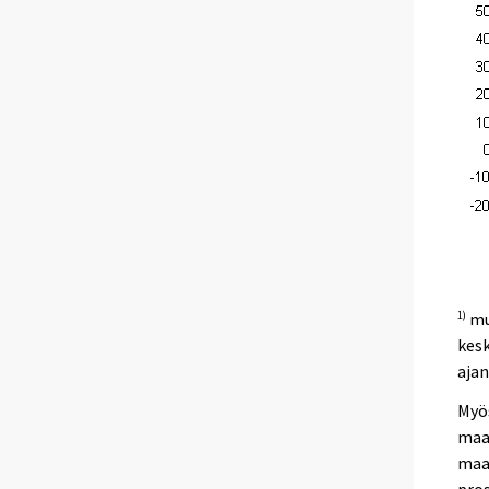
mu
1)
kesk
aja
Myö
maal
maa