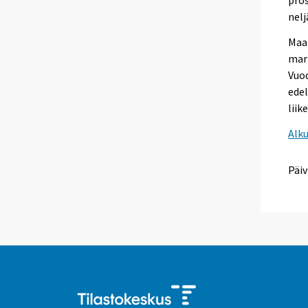
pros
nelj
Maa
marr
Vuod
edel
liik
Alk
Päiv