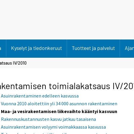
a
Kyselyt ja tiedonkeruut
Tuotteet ja palvelut
Aja
atsaus IV/2010
kentamisen toimialakatsaus IV/20
Asuinrakentaminen edelleen kasvussa
Vuonna 2010 aloitettiin yli 34 000 asunnon rakentaminen
Maa- ja vesirakentamisen liikevaihto kääntyi kasvuun
Rakennuskustannusten kasvu jatkuu tasaisena
Asuinrakentamisen volyymi voimakkaassa kasvussa