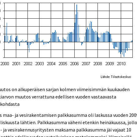
utos on alkuperäisen sarjan kolmen viimeisimmän kuukauden
iarvon muutos verrattuna edellisen vuoden vastaavasta
nkohdasta
s maa- ja vesirakentamisen palkkasumma oli laskussa vuoden 200
iskuusta lähtien. Palkkasumma väheni etenkin heinäkuussa, jollo
- ja vesirakennusyritysten maksama palkkasumma jäi vajaat 10