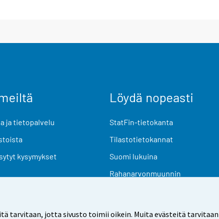
meiltä
Löydä nopeasti
 ja tietopalvelu
StatFin-tietokanta
stoista
Tilastotietokannat
sytyt kysymykset
Suomi lukuina
Rahanarvonmuunnin
Tulevat julkaisut
Tutkimusaineistot
arvitaan, jotta sivusto toimii oikein. Muita evästeitä tarvitaan