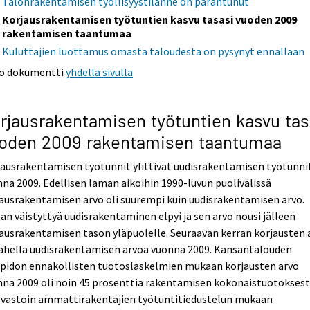
Talonrakentamisen työllisyystilanne on parantunut
Korjausrakentamisen työtuntien kasvu tasasi vuoden 2009
rakentamisen taantumaa
Kuluttajien luottamus omasta taloudesta on pysynyt ennallaan
o dokumentti
yhdellä sivulla
rjausrakentamisen työtuntien kasvu tas
oden 2009 rakentamisen taantumaa
ausrakentamisen työtunnit ylittivät uudisrakentamisen työtunni
na 2009. Edellisen laman aikoihin 1990-luvun puolivälissä
ausrakentamisen arvo oli suurempi kuin uudisrakentamisen arvo.
n väistyttyä uudisrakentaminen elpyi ja sen arvo nousi jälleen
ausrakentamisen tason yläpuolelle. Seuraavan kerran korjausten 
lähellä uudisrakentamisen arvoa vuonna 2009. Kansantalouden
npidon ennakollisten tuotoslaskelmien mukaan korjausten arvo
na 2009 oli noin 45 prosenttia rakentamisen kokonaistuotoksest
ä vastoin ammattirakentajien työtuntitiedustelun mukaan