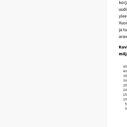
korj
uud
yle
Vuon
ja t
arav
Kuv
milj