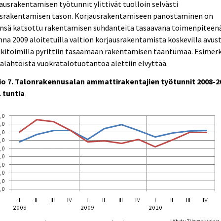
ausrakentamisen työtunnit ylittivät tuolloin selvästi
israkentamisen tason. Korjausrakentamiseen panostaminen on
ensä katsottu rakentamisen suhdanteita tasaavana toimenpiteenä
na 2009 aloitetuilla valtion korjausrakentamista koskevilla avus
ukitoimilla pyrittiin tasaamaan rakentamisen taantumaa. Esimerk
alähtöistä vuokratalotuotantoa alettiin elvyttää.
io 7. Talonrakennusalan ammattirakentajien työtunnit 2008-2
. tuntia