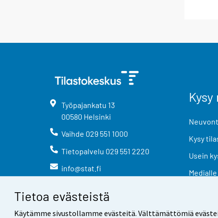
Kysy 
Työpajankatu
13
00580
Helsinki
Neuvonta
Vaihde
029 551 1000
Kysy tila
Tietopalvelu
029 551 2220
Usein ky
info@stat.fi
Medialle
Tietoa evästeistä
Käytämme sivustollamme evästeitä. Välttämättömiä evästeitä t