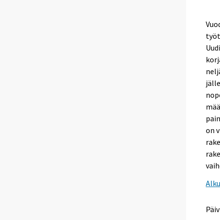
Vuo
työt
Uudi
kor
nelj
jäll
nop
määr
pai
on v
rake
rake
vaih
Alk
Päiv