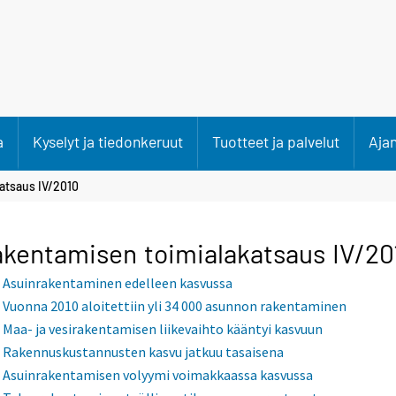
a
Kyselyt ja tiedonkeruut
Tuotteet ja palvelut
Aja
atsaus IV/2010
kentamisen toimialakatsaus IV/20
Asuinrakentaminen edelleen kasvussa
Vuonna 2010 aloitettiin yli 34 000 asunnon rakentaminen
Maa- ja vesirakentamisen liikevaihto kääntyi kasvuun
Rakennuskustannusten kasvu jatkuu tasaisena
Asuinrakentamisen volyymi voimakkaassa kasvussa