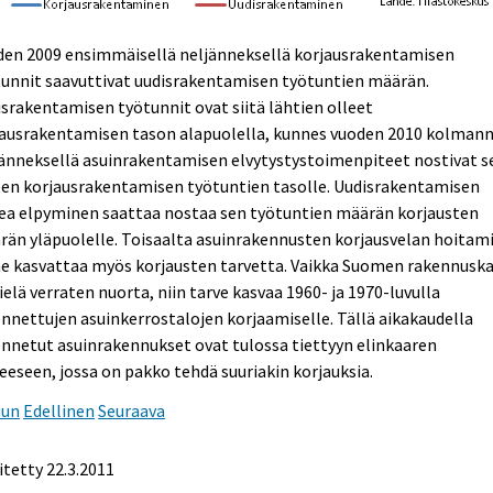
den 2009 ensimmäisellä neljänneksellä korjausrakentamisen
unnit saavuttivat uudisrakentamisen työtuntien määrän.
srakentamisen työtunnit ovat siitä lähtien olleet
jausrakentamisen tason alapuolella, kunnes vuoden 2010 kolmann
änneksellä asuinrakentamisen elvytystystoimenpiteet nostivat s
een korjausrakentamisen työtuntien tasolle. Uudisrakentamisen
ea elpyminen saattaa nostaa sen työtuntien määrän korjausten
än yläpuolelle. Toisaalta asuinrakennusten korjausvelan hoitam
ne kasvattaa myös korjausten tarvetta. Vaikka Suomen rakennusk
ielä verraten nuorta, niin tarve kasvaa 1960- ja 1970-luvulla
nnettujen asuinkerrostalojen korjaamiselle. Tällä aikakaudella
nnetut asuinrakennukset ovat tulossa tiettyyn elinkaaren
eeseen, jossa on pakko tehdä suuriakin korjauksia.
uun
Edellinen
Seuraava
itetty 22.3.2011