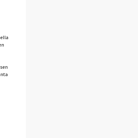
ella
en
isen
anta