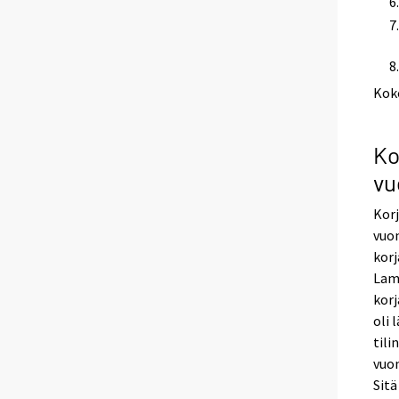
Kok
Ko
vu
Korj
vuon
korj
Lama
korj
oli 
tili
vuon
Sit