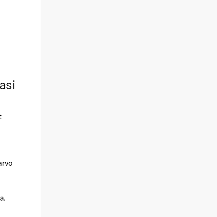
asi
t
arvo
a.