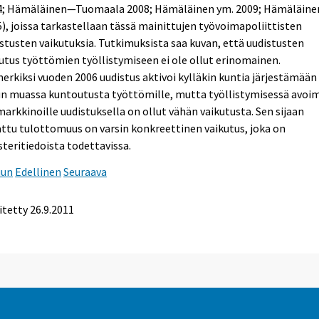
4; Hämäläinen—Tuomaala 2008; Hämäläinen ym. 2009; Hämäläine
), joissa tarkastellaan tässä mainittujen työvoimapoliittisten
stusten vaikutuksia. Tutkimuksista saa kuvan, että uudistusten
utus työttömien työllistymiseen ei ole ollut erinomainen.
erkiksi vuoden 2006 uudistus aktivoi kylläkin kuntia järjestämään
n muassa kuntoutusta työttömille, mutta työllistymisessä avoim
arkkinoille uudistuksella on ollut vähän vaikutusta. Sen sijaan
ttu tulottomuus on varsin konkreettinen vaikutus, joka on
steritiedoista todettavissa.
uun
Edellinen
Seuraava
itetty 26.9.2011