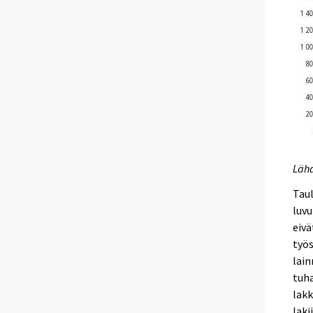
Lähd
Taul
luvu
eivä
työs
lain
tuh
lakk
laki