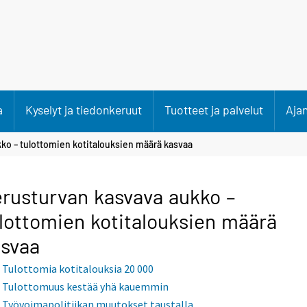
a
Kyselyt ja tiedonkeruut
Tuotteet ja palvelut
Aja
ko – tulottomien kotitalouksien määrä kasvaa
rusturvan kasvava aukko –
lottomien kotitalouksien määrä
asvaa
Tulottomia kotitalouksia 20 000
Tulottomuus kestää yhä kauemmin
Työvoimapolitiikan muutokset taustalla