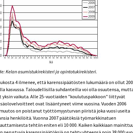
e: Kelan asumistukirekisteri ja opintotukirekisteri.
ukosta 4 ilmenee, että karenssipäätösten lukumäärä on ollut 200
lla kasvussa. Taloudellisilla suhdanteilla voi olla osuutensa, mutt
t yksin vaikuta. Alle 25-vuotiaiden "koulutuspakkoon" liittyvät
säolovelvoitteet ovat lisääntyneet viime vuosina. Vuoden 2006
muutos on poistanut työttömyysturvan piiristä joka vuosi useita
ansia henkilöitä. Vuonna 2007 päätöksiä työmarkkinatuen
auttamisesta tehtiin eniten eli 10 000. Kaiken kaikkiaan mainittu
in perustuvia karenssipäätöksiä on tehty yhteensä noin 38 000 vuo