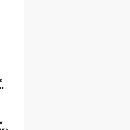
0-
a ne
un
sina