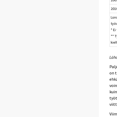
201
Luv
työv
* E
** 
kiel
Lähd
Palj
on t
ehkä
voin
kui
työt
viit
Viim