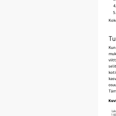
Kok
Tu
Kun 
muka
vii
seli
koti
kasv
osuu
Tämä
Kuv