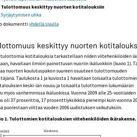
Tulottomuus keskittyy nuorten kotitalouksiin
Syrjäytymisen uhka
o dokumentti
yhdellä sivulla
lottomuus keskittyy nuorten kotitalouks
tulottomia kotitalouksia tarkastellaan niiden viitehenkilöiden iä
an, havaitaan ilmiön painottuvan nuoriin ikäluokkiin (kuvio 1). 
ttaa nuorten koulutuspakon suureen osuuteen tulottomuuden
ttäjänä. Taulukosta 1 ja kuviosta 1 havaitaan toisaalta tulottomie
talouksien keski-iän nousu ja toisaalta tulottomien lukumäärän
u myös vanhemmissa ikäluokissa. Vuonna 2009 alle 25-vuotiaiden
s oli 37 prosenttia, 17 prosenttiyksikköä pienempi kuin vuonna 2
 puolestaan viittaa vuoden 2006 uudistuksen vaikutuksiin.
io 1. Tulottomien kotitalouksien viitehenkilöiden ikärakenne.