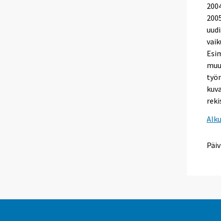
200
2005
uudi
vaik
Esim
muu
työm
kuva
reki
Alk
Päiv