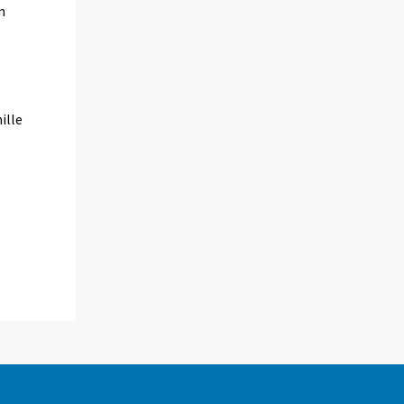
n
ille