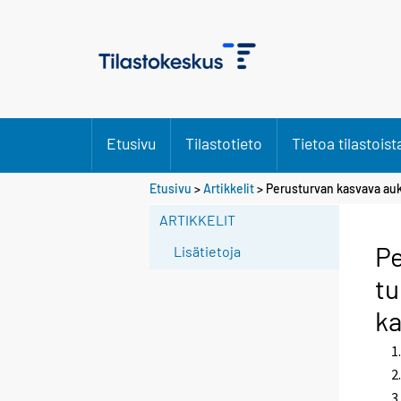
Etusivu
Tilastotieto
Tietoa tilastoist
Etusivu
>
Artikkelit
> Perusturvan kasvava auk
ARTIKKELIT
Pe
Lisätietoja
tu
k