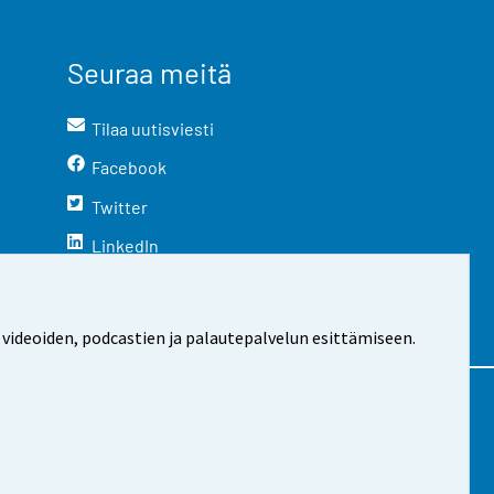
Seuraa meitä
Tilaa uutisviesti
Facebook
Twitter
LinkedIn
YouTube
Instagram
 videoiden, podcastien ja palautepalvelun esittämiseen.
stosta
Evästeasetukset