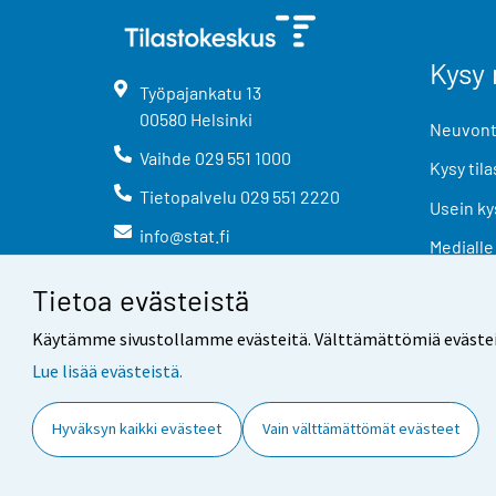
Kysy 
Työpajankatu
13
00580
Helsinki
Neuvonta
Vaihde
029 551 1000
Kysy tila
Tietopalvelu
029 551 2220
Usein ky
info@stat.fi
Medialle
Tietoa evästeistä
Käytämme sivustollamme evästeitä. Välttämättömiä evästeitä t
Lue lisää evästeistä.
Yhteystiedot
Palaute
Hyväksyn kaikki evästeet
Vain välttämättömät evästeet