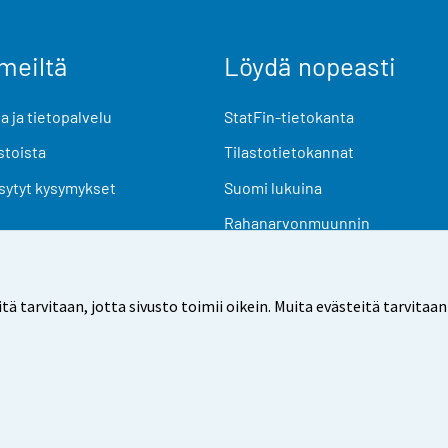
meiltä
Löydä nopeasti
 ja tietopalvelu
StatFin-tietokanta
stoista
Tilastotietokannat
sytyt kysymykset
Suomi lukuina
Rahanarvonmuunnin
Tulevat julkaisut
Tutkimusaineistot
arvitaan, jotta sivusto toimii oikein. Muita evästeitä tarvitaan
Käyttöehdot
Tietosuoja
Saavutettavuus
Tietoa sivu