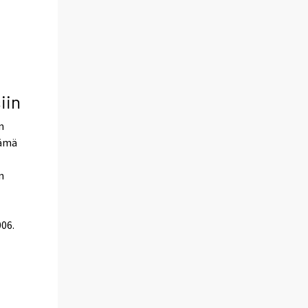
iin
n
Tämä
n
006.