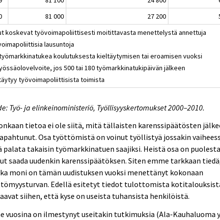
0
81 000
27 200
ut koskevat työvoimapoliittisesti moitittavasta menettelystä annettuja
oimapoliittisia lausuntoja
i työmarkkinatukea koulutuksesta kieltäytymisen tai eroamisen vuoksi
Työssäolovelvoite, jos 500 tai 180 työmarkkinatukipäivän jälkeen
täytyy työvoimapoliittisista toimista
e: Työ- ja elinkeinoministeriö, Työllisyyskertomukset 2000–2010.
onkaan tietoa ei ole siitä, mitä tällaisten karenssipäätösten jälk
apahtunut. Osa työttömistä on voinut työllistyä jossakin vaiheess
 palata takaisin työmarkkinatuen saajiksi. Heistä osa on puolest
ut saada uudenkin karenssipäätöksen. Siten emme tarkkaan tiedä
nka moni on tämän uudistuksen vuoksi menettänyt kokonaan
tömyysturvan. Edellä esitetyt tiedot tulottomista kotitalouksist
taavat siihen, että kyse on useista tuhansista henkilöistä.
e vuosina on ilmestynyt useitakin tutkimuksia (Ala-Kauhaluoma 