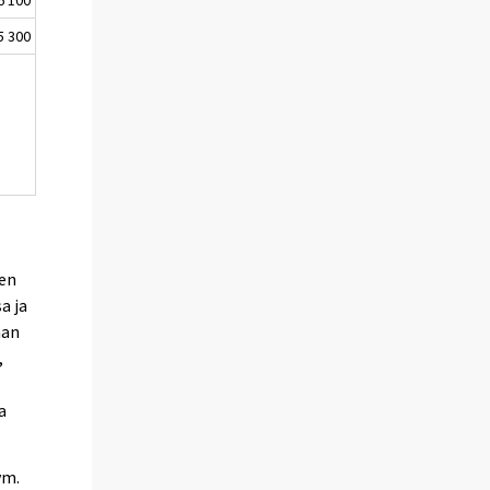
5 300
een
a ja
aan
,
a
ym.