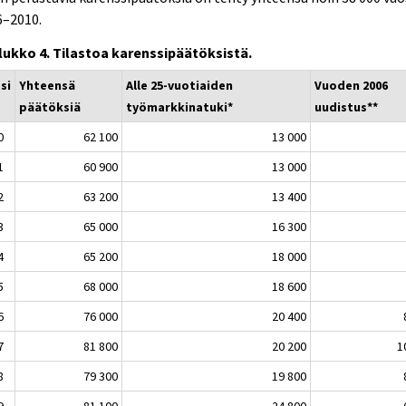
6–2010.
lukko 4. Tilastoa karenssipäätöksistä.
si
Yhteensä
Alle 25-vuotiaiden
Vuoden 2006
päätöksiä
työmarkkinatuki*
uudistus**
0
62 100
13 000
1
60 900
13 000
2
63 200
13 400
3
65 000
16 300
4
65 200
18 000
5
68 000
18 600
6
76 000
20 400
7
81 800
20 200
1
8
79 300
19 800
9
81 100
24 800