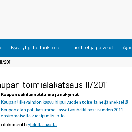
a
Kyselyt ja tiedonkeruut
Tuotteet ja palvelut
Aja
II/2011
upan toimialakatsaus II/2011
Kaupan suhdannetilanne ja näkymät
Kaupan liikevaihdon kasvu hiipui vuoden toisella neljänneksellä
Kaupan alan palkkasumma kasvoi vauhdikkaasti vuoden 2011
ensimmäisellä vuosipuoliskolla
o dokumentti
yhdellä sivulla