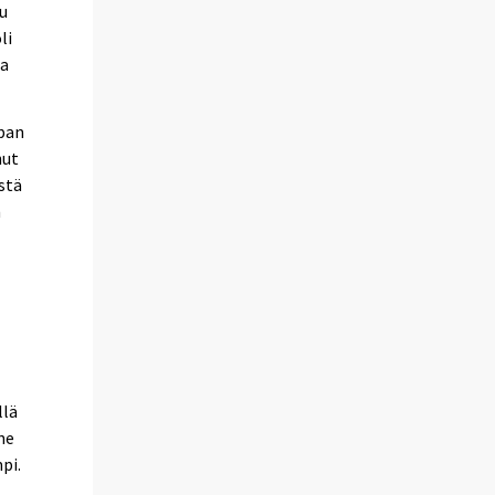
vu
li
la
pan
nut
stä
n
llä
ne
pi.