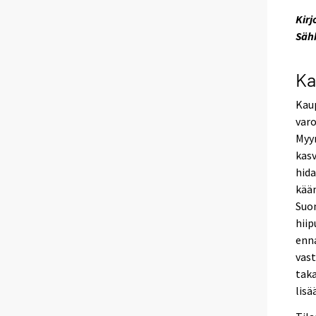
Kirj
Säh
Ka
Kau
varo
Myyn
kasv
hida
kään
Suom
hiip
enn
vast
taka
lisä