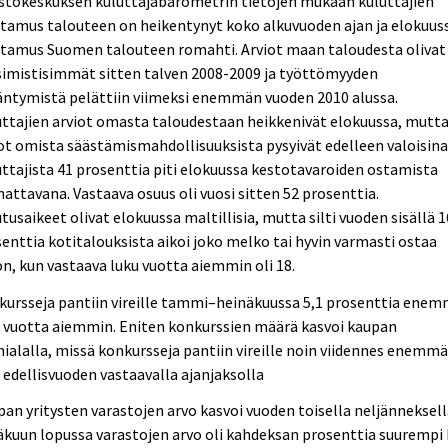
astokeskuksen kuluttajabarometrin tietojen mukaan kuluttajien
tamus talouteen on heikentynyt koko alkuvuoden ajan ja elokuus
ttamus Suomen talouteen romahti. Arviot maan taloudesta olivat
simistisimmät sitten talven 2008-2009 ja työttömyyden
äntymistä pelättiin viimeksi enemmän vuoden 2010 alussa.
ttajien arviot omasta taloudestaan heikkenivät elokuussa, mutt
ot omista säästämismahdollisuuksista pysyivät edelleen valoisina
ttajista 41 prosenttia piti elokuussa kestotavaroiden ostamista
attavana. Vastaava osuus oli vuosi sitten 52 prosenttia.
tusaikeet olivat elokuussa maltillisia, mutta silti vuoden sisällä 1
enttia kotitalouksista aikoi joko melko tai hyvin varmasti ostaa
n, kun vastaava luku vuotta aiemmin oli 18.
kursseja pantiin vireille tammi–heinäkuussa 5,1 prosenttia ene
 vuotta aiemmin. Eniten konkurssien määrä kasvoi kaupan
ialalla, missä konkursseja pantiin vireille noin viidennes enemm
 edellisvuoden vastaavalla ajanjaksolla
an yritysten varastojen arvo kasvoi vuoden toisella neljänneksell
kuun lopussa varastojen arvo oli kahdeksan prosenttia suurempi 