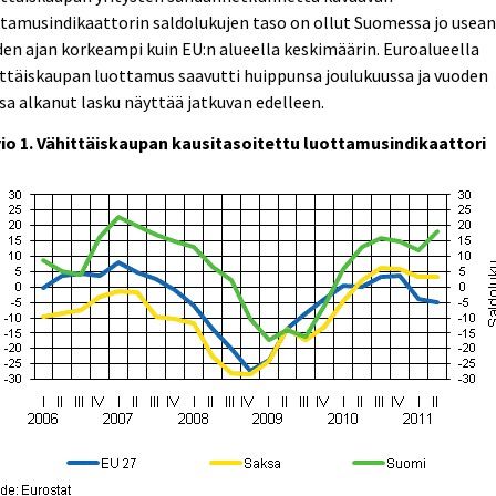
tamusindikaattorin saldolukujen taso on ollut Suomessa jo usea
en ajan korkeampi kuin EU:n alueella keskimäärin. Euroalueella
ttäiskaupan luottamus saavutti huippunsa joulukuussa ja vuoden
sa alkanut lasku näyttää jatkuvan edelleen.
io 1. Vähittäiskaupan kausitasoitettu luottamusindikaattori