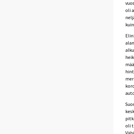
vuos
oli 
nelj
kuin
Eli
alan
alku
heik
mää
hint
merk
kor
aut
Suo
kesk
pit
oli 
Väh