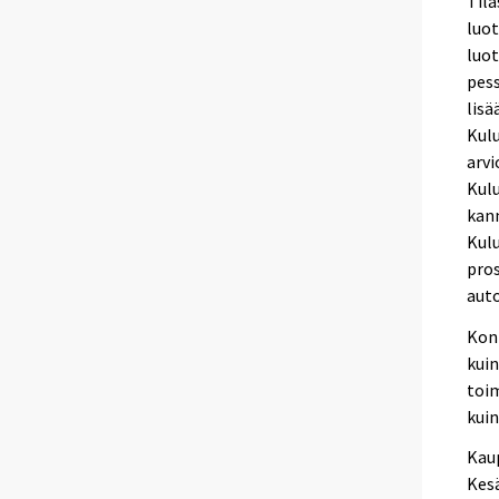
Til
luot
luo
pes
lisä
Kulu
arvi
Kulu
kann
Kulu
pros
auto
Kon
kuin
toim
kuin
Kaup
Kesä