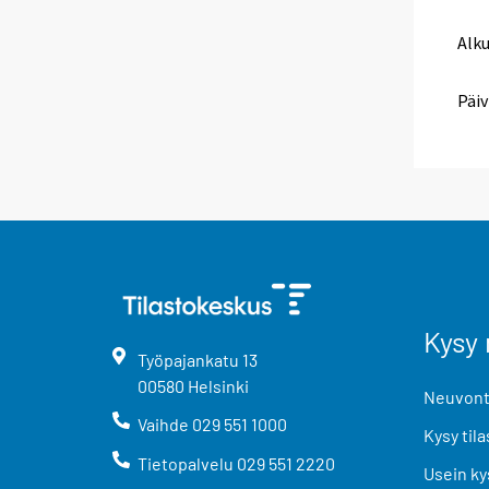
Alk
Päiv
Kysy 
Työpajankatu
13
00580
Helsinki
Neuvonta
Vaihde
029 551 1000
Kysy tila
Tietopalvelu
029 551 2220
Usein ky