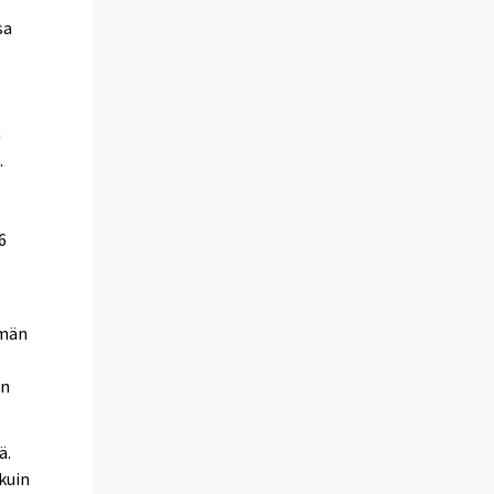
sa
a
.
6
mmän
än
ä.
kuin