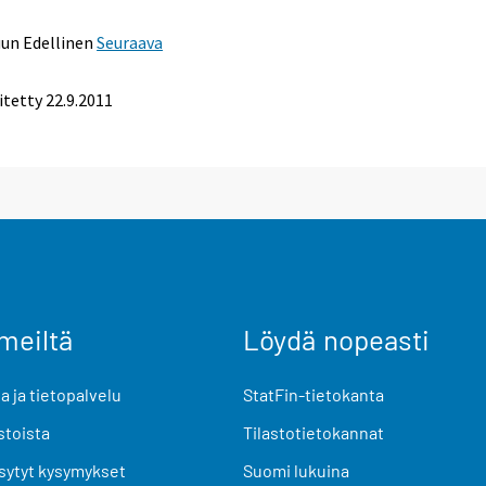
uun
Edellinen
Seuraava
itetty 22.9.2011
meiltä
Löydä nopeasti
 ja tietopalvelu
StatFin-tietokanta
stoista
Tilastotietokannat
sytyt kysymykset
Suomi lukuina