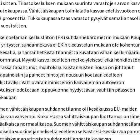
i sitten. Tilastokeskuksen mukaan suurinta varastojen arvon kas
autokaupassa. Vähittäiskaupan toimialalla kasvua edellisvuoteen o
ä prosenttia. Tukkukaupassa taas varastot pysyivät samalla tasol
 vuosi sitten.
nkeinoelämän keskusliiton (EK) suhdannebarometrin mukaan Kau
 yritysten suhdannekuva ei EK:n tiedustelun mukaan ole kohentu
kesällä, ja tämänhetkistä tilannetta kuvataan vähän keskimääräi
ommaksi. Myynti kasvoi edelleen melko yleisesti eikä henkilöstö
rässä tapahtunut muutoksia. Kustannusten nousu on johtanut
apaineisiin ja paineet hintojen nousuun koetaan edelleen
ittäviksi. Valtiovarainministeriön kaavaileman autoveron
otuksen odotetaan loppuvuonna hyydyttävän vauhtiin päässeen
okaupan.
men vähittäiskaupan suhdannetilanne oli kesäkuussa EU-maiden
iarvoa vahvempi. Koko EU:ssa vähittäiskaupan luottamus on lähe
käaikaista normaalitasoa. Suomen vähittäiskaupan suhdannetilan
toisella vuosineljänneksellä edelleen selvästi EU-keskiarvoa parem
ittäiskaupan yritysten suhdannetilannetta kuvaavan