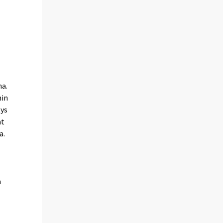
na.
nin
tys
at
a.
n