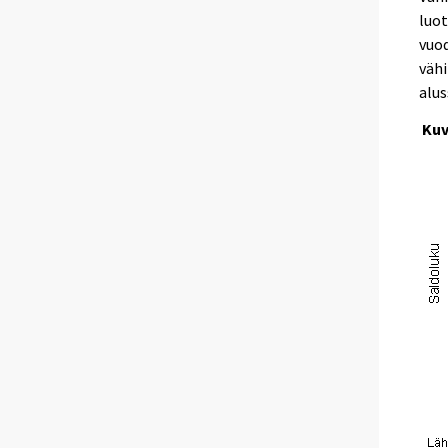
luot
vuod
vähi
alus
Kuv