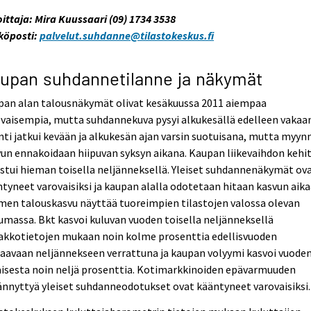
oittaja: Mira Kuussaari (09) 1734 3538
köposti:
palvelut.suhdanne@tilastokeskus.fi
upan suhdannetilanne ja näkymät
pan alan talousnäkymät olivat kesäkuussa 2011 aiempaa
vaisempia, mutta suhdannekuva pysyi alkukesällä edelleen vakaa
ti jatkui kevään ja alkukesän ajan varsin suotuisana, mutta myyn
un ennakoidaan hiipuvan syksyn aikana. Kaupan liikevaihdon kehi
stui hieman toisella neljänneksellä. Yleiset suhdannenäkymät ov
tyneet varovaisiksi ja kaupan alalla odotetaan hitaan kasvun aika
en talouskasvu näyttää tuoreimpien tilastojen valossa olevan
umassa. Bkt kasvoi kuluvan vuoden toisella neljänneksellä
akkotietojen mukaan noin kolme prosenttia edellisvuoden
aavaan neljännekseen verrattuna ja kaupan volyymi kasvoi vuode
isesta noin neljä prosenttia. Kotimarkkinoiden epävarmuuden
ännyttyä yleiset suhdanneodotukset ovat kääntyneet varovaisiksi.