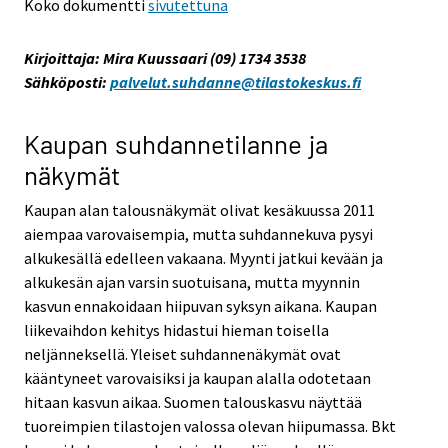
Koko dokumentti
sivutettuna
Kirjoittaja: Mira Kuussaari (09) 1734 3538
Sähköposti:
palvelut.suhdanne@tilastokeskus.fi
Kaupan suhdannetilanne ja
näkymät
Kaupan alan talousnäkymät olivat kesäkuussa 2011
aiempaa varovaisempia, mutta suhdannekuva pysyi
alkukesällä edelleen vakaana. Myynti jatkui kevään ja
alkukesän ajan varsin suotuisana, mutta myynnin
kasvun ennakoidaan hiipuvan syksyn aikana. Kaupan
liikevaihdon kehitys hidastui hieman toisella
neljänneksellä. Yleiset suhdannenäkymät ovat
kääntyneet varovaisiksi ja kaupan alalla odotetaan
hitaan kasvun aikaa. Suomen talouskasvu näyttää
tuoreimpien tilastojen valossa olevan hiipumassa. Bkt