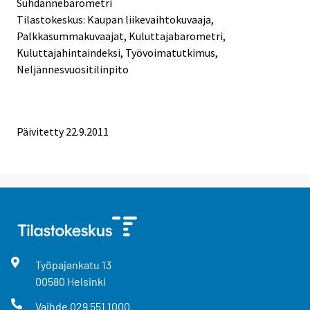
Suhdannebarometri
Tilastokeskus: Kaupan liikevaihtokuvaaja,
Palkkasummakuvaajat, Kuluttajabarometri,
Kuluttajahintaindeksi, Työvoimatutkimus,
Neljännesvuositilinpito
Päivitetty 22.9.2011
Työpajankatu
13
00580
Helsinki
Vaihde
029 551 1000