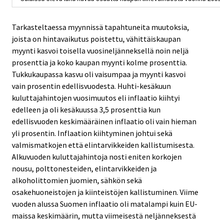
Tarkasteltaessa myynnissä tapahtuneita muutoksia,
joista on hintavaikutus poistettu, vähittäiskaupan
myynti kasvoi toisella vuosineljänneksellä noin neljä
prosenttia ja koko kaupan myynti kolme prosenttia.
Tukkukaupassa kasvu oli vaisumpaa ja myynti kasvoi
vain prosentin edellisvuodesta. Huhti-kesäkuun
kuluttajahintojen vuosimuutos eli inflaatio kiihtyi
edelleen ja oli kesäkuussa 3,5 prosenttia kun
edellisvuoden keskimääräinen inflaatio oli vain hieman
yli prosentin. Inflaation kiihtyminen johtui sekä
valmismatkojen että elintarvikkeiden kallistumisesta.
Alkuvuoden kuluttajahintoja nosti eniten korkojen
nousu, polttonesteiden, elintarvikkeiden ja
alkoholittomien juomien, sähkön sekä
osakehuoneistojen ja kiinteistöjen kallistuminen. Viime
vuoden alussa Suomen inflaatio oli matalampi kuin EU-
maissa keskimäärin, mutta viimeisestä neljänneksestä