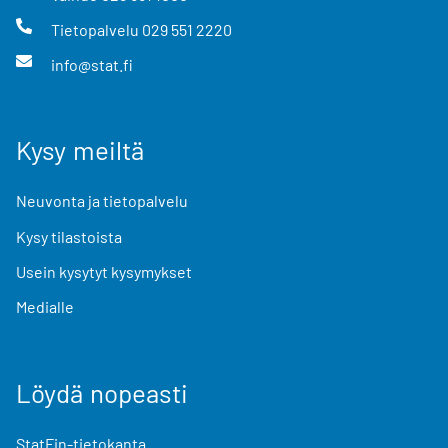
Tietopalvelu
029 551 2220
info@stat.fi
Kysy meiltä
Neuvonta ja tietopalvelu
Kysy tilastoista
Usein kysytyt kysymykset
Medialle
Löydä nopeasti
StatFin-tietokanta