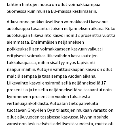
lähtien hintojen nousu on ollut voimakkaampaa
Suomessa kuin muissa EU-maissa keskimäärin.
Alkuvuonna poikkeuksellisen voimakkaasti kasvanut
autokauppa tasaantui toisen neljänneksen aikana. Koko
autokaupan liikevaihto kasvoi noin 12 prosenttia vuotta
aiemmasta. Ensimmäisen neljänneksen
poikkeuksellisen voimakkaaseen kasvuun vaikutti
erityisesti voimakas liikevaihdon kasvu autojen
tukkukaupassa, mihin sisältyy myös läpivienti
naapurimaihin. Autojen vähittäiskaupan kasvu on ollut
maltillisempaa ja tasaisempaa vuoden aikana.
Liikevaihto kasvoi ensimmäisellä neljänneksellä 17
prosenttia ja toisella neljänneksellä se tasaantui noin
kymmeneen prosenttiin vuoden takaisesta
vertailuajankohdasta. Autoalan tietopalveluita
tuottavan Grey-Hen Oy:n tilastojen mukaan varasto on
ollut alkuvuoden tasaisessa kasvussa. Myynnin suhde
varastoon laski selvästi edellisestä vuodesta, mutta oli