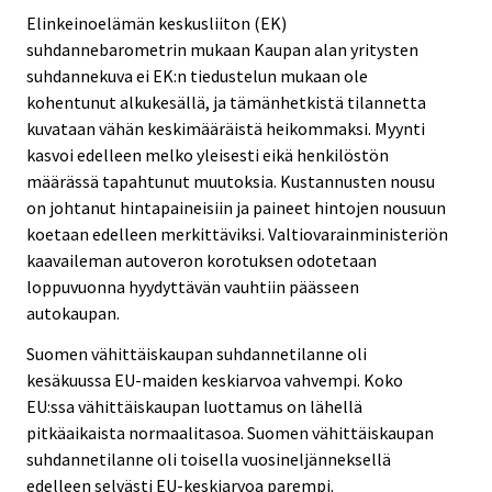
Elinkeinoelämän keskusliiton (EK)
suhdannebarometrin mukaan Kaupan alan yritysten
suhdannekuva ei EK:n tiedustelun mukaan ole
kohentunut alkukesällä, ja tämänhetkistä tilannetta
kuvataan vähän keskimääräistä heikommaksi. Myynti
kasvoi edelleen melko yleisesti eikä henkilöstön
määrässä tapahtunut muutoksia. Kustannusten nousu
on johtanut hintapaineisiin ja paineet hintojen nousuun
koetaan edelleen merkittäviksi. Valtiovarainministeriön
kaavaileman autoveron korotuksen odotetaan
loppuvuonna hyydyttävän vauhtiin päässeen
autokaupan.
Suomen vähittäiskaupan suhdannetilanne oli
kesäkuussa EU-maiden keskiarvoa vahvempi. Koko
EU:ssa vähittäiskaupan luottamus on lähellä
pitkäaikaista normaalitasoa. Suomen vähittäiskaupan
suhdannetilanne oli toisella vuosineljänneksellä
edelleen selvästi EU-keskiarvoa parempi.