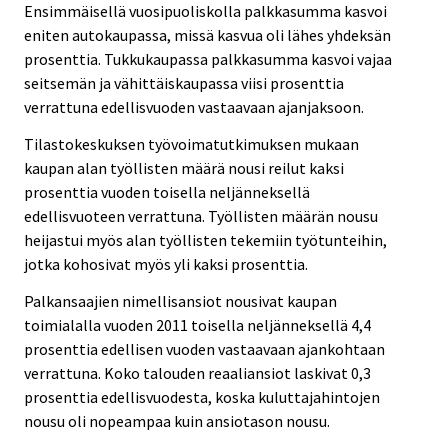
Ensimmäisellä vuosipuoliskolla palkkasumma kasvoi
eniten autokaupassa, missä kasvua oli lähes yhdeksän
prosenttia. Tukkukaupassa palkkasumma kasvoi vajaa
seitsemän ja vähittäiskaupassa viisi prosenttia
verrattuna edellisvuoden vastaavaan ajanjaksoon.
Tilastokeskuksen työvoimatutkimuksen mukaan
kaupan alan työllisten määrä nousi reilut kaksi
prosenttia vuoden toisella neljänneksellä
edellisvuoteen verrattuna. Työllisten määrän nousu
heijastui myös alan työllisten tekemiin työtunteihin,
jotka kohosivat myös yli kaksi prosenttia.
Palkansaajien nimellisansiot nousivat kaupan
toimialalla vuoden 2011 toisella neljänneksellä 4,4
prosenttia edellisen vuoden vastaavaan ajankohtaan
verrattuna. Koko talouden reaaliansiot laskivat 0,3
prosenttia edellisvuodesta, koska kuluttajahintojen
nousu oli nopeampaa kuin ansiotason nousu.