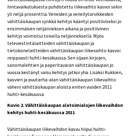
hintavaikutuksesta puhdistettu liikevaihto kasvoi sekin
yli neljä prosenttia. Veneiden ja veneilytarvikkeiden
vähittäiskaupan synkkä kehitys kääntyi positiiviseksi jo
ensimmäisen neljänneksen aikana ja positiivinen
kehitys voimistui toisella neljänneksellä. Myös
televiestintälaitteiden vähittäiskaupan ja
tietokonelaitteiden vähittäiskaupan liikevaihto kasvoi
reippaasti huhti-kesäkuussa. Sen sijaan kirjojen,
sanomalehtien ja paperitavaran vähittäiskaupan jo
vuosia kestänyt vaisu kehitys jatkui yhä. Lisäksi Kukkien,
kasvien ja puutarha-alan vähittäiskaupan liikevaihto
väheni vähittäiskaupan aloista eniten vuoden 2011
huhti-kesäkuussa.
Kuvio 2. Vähittäiskaupan alatoimialojen liikevaihdon
kehitys huhti-kesäkuussa 2011
Vähittäiskaupan liikevaihdon kasvu hiipui huhti-