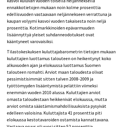
kasvoi kuluvan vuoden toisella neljänneksellä
ennakkotietojen mukaan noin kolme prosenttia
edellisvuoden vastaavaan neljännekseen verrattuna ja
kaupan volyymi kasvoi vuoden takaisesta noin neljä
prosenttia. Kotimarkkinoiden epävarmuuden
lisäännyttyä yleiset suhdanneodotukset ovat
kääntyneet varovaisiksi.
Tilastokeskuksen kuluttajabarometrin tietojen mukaan
kuluttajien luottamus talouteen on heikentynyt koko
alkuvuoden ajan ja elokuussa luottamus Suomen
talouteen romahti. Arviot maan taloudesta olivat
pessimistisimmät sitten talven 2008-2009 ja
työttömyyden lisääntymistä pelättiin viimeksi
enemmän vuoden 2010 alussa. Kuluttajien arviot
omasta taloudestaan heikkenivät elokuussa, mutta
arviot omista säästämismahdollisuuksista pysyivät
edelleen valoisina. Kuluttajista 41 prosenttia piti
elokuussa kestotavaroiden ostamista kannattavana.
Vastaava osuus oli vuosi sitten 52 prosenttia.