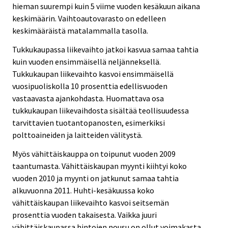
hieman suurempi kuin 5 viime vuoden kesäkuun aikana
keskimäärin. Vaihtoautovarasto on edelleen
keskimääräistä matalammalla tasolla.
Tukkukaupassa liikevaihto jatkoi kasvua samaa tahtia
kuin vuoden ensimmäisellä neljänneksellä.
Tukkukaupan liikevaihto kasvoi ensimmäisellä
vuosipuoliskolla 10 prosenttia edellisvuoden
vastaavasta ajankohdasta. Huomattava osa
tukkukaupan liikevaihdosta sisältää teollisuudessa
tarvittavien tuotantopanosten, esimerkiksi
polttoaineiden ja laitteiden välitystä.
Myös vähittäiskauppa on toipunut vuoden 2009
taantumasta. Vähittäiskaupan myynti kiihtyi koko
vuoden 2010 ja myynti on jatkunut samaa tahtia
alkuvuonna 2011. Huhti-kesäkuussa koko
vähittäiskaupan liikevaihto kasvoi seitsemän
prosenttia vuoden takaisesta. Vaikka juuri
vähittäiskaupassa hintojen nousu on ollut voimakasta,