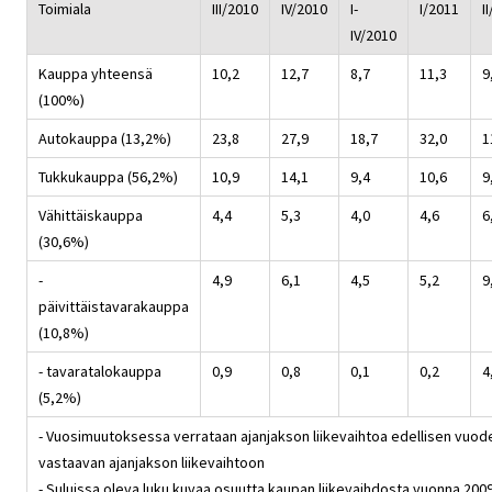
Toimiala
III/2010
IV/2010
I-
I/2011
I
IV/2010
Kauppa yhteensä
10,2
12,7
8,7
11,3
9
(100%)
Autokauppa (13,2%)
23,8
27,9
18,7
32,0
1
Tukkukauppa (56,2%)
10,9
14,1
9,4
10,6
9
Vähittäiskauppa
4,4
5,3
4,0
4,6
6
(30,6%)
-
4,9
6,1
4,5
5,2
9
päivittäistavarakauppa
(10,8%)
- tavaratalokauppa
0,9
0,8
0,1
0,2
4
(5,2%)
- Vuosimuutoksessa verrataan ajanjakson liikevaihtoa edellisen vuod
vastaavan ajanjakson liikevaihtoon
- Suluissa oleva luku kuvaa osuutta kaupan liikevaihdosta vuonna 200