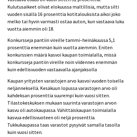
Kulutusaikeet olivat elokuussa maltillisia, mutta silti
vuoden sisällä 16 prosenttia kotitalouksista aikoi joko
melko tai hyvin varmasti ostaa auton, kun vastaava luku
vuotta aiemmin oli 18.
Konkursseja pantiin vireille tammi–heinäkuussa 5,1
prosenttia enemmän kuin vuotta aiemmin. Eniten
konkurssien määrä kasvoi kaupan toimialalla, missä
konkursseja pantiin vireille noin viidennes enemmän
kuin edellisvuoden vastaavalla ajanjaksolla
Kaupan yritysten varastojen arvo kasvoi vuoden toisella
neljänneksellä. Kesäkuun lopussa varastojen arvo oli
kahdeksan prosenttia suurempi kuin vuosi sitten.
Tilastokeskuksen mukaan suurinta varastojen arvon
kasvu oli autokaupassa. Vähittäiskaupan toimialalla
kasvua edellisvuoteen oli neljä prosenttia.
Tukkukaupassa taas varastot pysyivät samalla tasolla
kuin vuosi sitten.