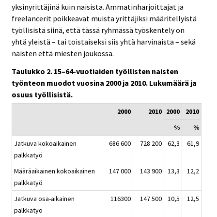
yksinyrittäjinä kuin naisista. Ammatinharjoittajat ja
freelancerit poikkeavat muista yrittäjiksi määritellyistä
työllisistä siinä, että tässä ryhmässä työskentely on
yhtä yleistä – tai toistaiseksi siis yhtä harvinaista – sekä
naisten että miesten joukossa.
Taulukko 2. 15–64-vuotiaiden työllisten naisten
työnteon muodot vuosina 2000 ja 2010. Lukumäärä ja
osuus työllisistä.
2000
2010
2000
2010
%
%
Jatkuva kokoaikainen
686 600
728 200
62,3
61,9
palkkatyö
Määräaikainen kokoaikainen
147 000
143 900
13,3
12,2
palkkatyö
Jatkuva osa-aikainen
116300
147 500
10,5
12,5
palkkatyö