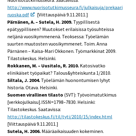
Nuorisotutkimusseura. Saatavissa:
http://www.nuorisotutkimusseura.fi/julkaisuja/prekaari
ruoska.pdf
[Viittauspäivä 9.11.2011.]
Pärnänen, A. – Sutela, H. 2009.
Tyypillisestä
epätyypilliseen? Muutokset erilaisissa työsuhteissa
neljänä vuosikymmenenä. Teoksessa: Työelämän
suurten muutosten vuosikymmenet. Toim. Anna
Pärnänen – Kaisa-Mari Okkonen. Työmarkkinat 2009.
Tilastokeskus. Helsinki.
Rokkanen, M. – Uusitalo, R. 2010.
Katosivatko
elinikäiset työpaikat? Talous&yhteiskunta 1/2010.
Siltala, J. 2004.
Työelämän huonontumisen lyhyt
historia. Otava. Helsinki.
Suomen virallinen tilasto
(SVT): Työvoimatutkimus
[verkkojulkaisu].ISSN=1798–7830. Helsinki:
Tilastokeskus. Saatavissa:
http://tilastokeskus.fi/til/tyti/2010/15/index.html
[Viittauspäivä 9.11.2011.]
Sutela, H. 2006.
Määräaikaisuuden kokeminen.