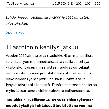
Työlliset yhteensä
1 215 600
1 234 200
100
100
Lähde. Työvoimatutkimuksen 2000 ja 2010 aineistot.
Tilastokeskus.
Sivun alkuun
Tilastoinnin kehitys jatkuu
Vuoden 2010 aineistosta (taulukko 4) on mahdollista
selvittää työn monimuotoisuutta edellä esitettyä
yksityiskohtaisemmin erottaen vuokratyöntekijät
omaksi ryhmäkseen ja luokitellen yrittäjät sen mukaan,
onko heidän työnsä jatkuvaa, kausiluonteista vai
lyhytaikaista tai tilapäistä. Tässä aineistossa on tietoa
myös kutsuttaessa töihin tulevista palkansaajista.
Taulukko 4. Työllisten 15–64-vuotiaiden työnteon
muodot yksityiskohtaisesti luokiteltuna vuonna