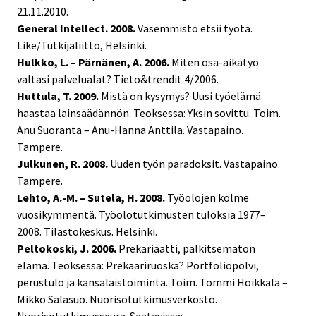
21.11.2010.
General Intellect. 2008.
Vasemmisto etsii työtä.
Like/Tutkijaliitto, Helsinki.
Hulkko, L. – Pärnänen, A. 2006.
Miten osa-aikatyö
valtasi palvelualat? Tieto&trendit 4/2006.
Huttula, T. 2009.
Mistä on kysymys? Uusi työelämä
haastaa lainsäädännön. Teoksessa: Yksin sovittu. Toim.
Anu Suoranta – Anu-Hanna Anttila. Vastapaino.
Tampere.
Julkunen, R. 2008.
Uuden työn paradoksit. Vastapaino.
Tampere.
Lehto, A.-M. – Sutela, H. 2008.
Työolojen kolme
vuosikymmentä. Työolotutkimusten tuloksia 1977–
2008. Tilastokeskus. Helsinki.
Peltokoski, J. 2006.
Prekariaatti, palkitsematon
elämä. Teoksessa: Prekaariruoska? Portfoliopolvi,
perustulo ja kansalaistoiminta. Toim. Tommi Hoikkala –
Mikko Salasuo. Nuorisotutkimusverkosto.