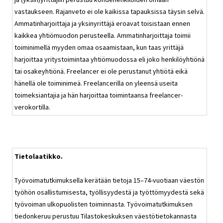
vastaukseen. Rajanveto ei ole kaikissa tapauksissa täysin selvä.
Ammatinharjoittaja ja yksinyrittäjä eroavat toisistaan ennen
kaikkea yhtiömuodon perusteella. Ammatinharjoittaja toimii
toiminimellä myyden omaa osaamistaan, kun taas yrittäjä
harjoittaa yritystoimintaa yhtiömuodossa eli joko henkilöyhtiönä
tai osakeyhtiönä. Freelancer ei ole perustanut yhtiötä eikä
hänellä ole toiminimeä. Freelancerilla on yleensä useita
toimeksiantajia ja hän harjoittaa toimintaansa freelancer-
verokortilla.
Tietolaatikko.
Työvoimatutkimuksella kerätään tietoja 15–74-vuotiaan väestön
työhön osallistumisesta, työllisyydestä ja työttömyydestä sekä
työvoiman ulkopuolisten toiminnasta. Työvoimatutkimuksen
tiedonkeruu perustuu Tilastokeskuksen väestötietokannasta