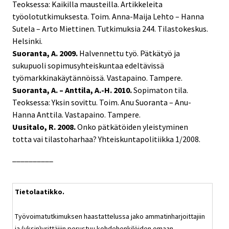
Teoksessa: Kaikilla mausteilla. Artikkeleita
työolotutkimuksesta. Toim. Anna-Maija Lehto – Hanna
Sutela – Arto Miettinen. Tutkimuksia 244. Tilastokeskus.
Helsinki.
Suoranta, A. 2009.
Halvennettu työ. Pätkätyö ja
sukupuoli sopimusyhteiskuntaa edeltävissä
työmarkkinakäytännöissä. Vastapaino. Tampere.
Suoranta, A. – Anttila, A.-H. 2010.
Sopimaton tila.
Teoksessa: Yksin sovittu. Toim. Anu Suoranta – Anu-
Hanna Anttila. Vastapaino. Tampere.
Uusitalo, R. 2008.
Onko pätkätöiden yleistyminen
totta vai tilastoharhaa? Yhteiskuntapolitiikka 1/2008.
__________
Tietolaatikko.
Työvoimatutkimuksen haastattelussa jako ammatinharjoittajiin
ja (yksin)yrittäjiin perustuu kohdehenkilöiden omaan