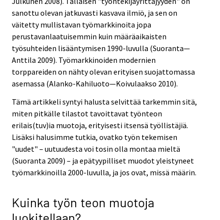
Julkunen 2008). Tällaisen "työntekijäyrittäjyyden" on
sanottu olevan jatkuvasti kasvava ilmiö, ja sen on
väitetty mullistavan työmarkkinoita jopa
perustavanlaatuisemmin kuin määräaikaisten
työsuhteiden lisääntymisen 1990-luvulla (Suoranta—
Anttila 2009). Työmarkkinoiden modernien
torppareiden on nähty olevan erityisen suojattomassa
asemassa (Alanko-Kahiluoto—Koivulaakso 2010).
Tämä artikkeli syntyi halusta selvittää tarkemmin sitä,
miten pitkälle tilastot tavoittavat työnteon
erilais(tuv)ia muotoja, erityisesti itsensä työllistäjiä.
Lisäksi halusimme tutkia, ovatko työn tekemisen
"uudet" – uutuudesta voi tosin olla montaa mieltä
(Suoranta 2009) – ja epätyypilliset muodot yleistyneet
työmarkkinoilla 2000-luvulla, ja jos ovat, missä määrin.
Kuinka työn teon muotoja
luokitellaan?