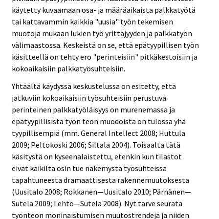
käytetty kuvaamaan osa- ja määräaikaista palkkatyötä
tai kattavammin kaikkia "uusia" työn tekemisen
muotoja mukaan lukien työ yrittäjyyden ja palkkatyön
välimaastossa. Keskeistä on se, että epätyypillisen työn
käsitteellä on tehty ero "perinteisiin" pitkäkestoisiin ja
kokoaikaisiin palkkatyösuhteisiin.
Yhtäältä käydyssä keskustelussa on esitetty, että
jatkuviin kokoaikaisiin työsuhteisiin perustuva
perinteinen palkkatyöläisyys on murenemassa ja
epätyypillisistä työn teon muodoista on tulossa yhä
tyypillisempiä (mm. General Intellect 2008; Huttula
2009; Peltokoski 2006; Siltala 2004). Toisaalta tätä
käsitystä on kyseenalaistettu, etenkin kun tilastot
eivät kaikilta osin tue näkemystä työsuhteissa
tapahtuneesta dramaattisesta rakennemuutoksesta
(Uusitalo 2008; Rokkanen—Uusitalo 2010; Pärnänen—
Sutela 2009; Lehto—Sutela 2008). Nyt tarve seurata
työnteon moninaistumisen muutostrendejä ja niiden