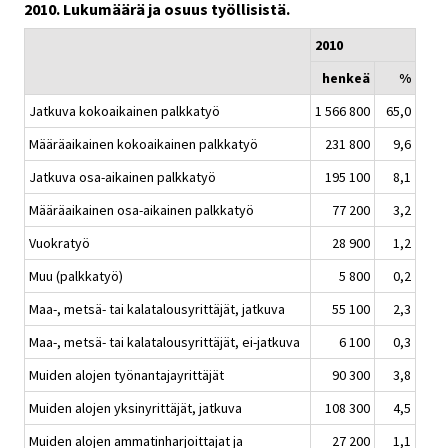
2010. Lukumäärä ja osuus työllisistä.
2010
henkeä
%
Jatkuva kokoaikainen palkkatyö
1 566 800
65,0
Määräaikainen kokoaikainen palkkatyö
231 800
9,6
Jatkuva osa-aikainen palkkatyö
195 100
8,1
Määräaikainen osa-aikainen palkkatyö
77 200
3,2
Vuokratyö
28 900
1,2
Muu (palkkatyö)
5 800
0,2
Maa-, metsä- tai kalatalousyrittäjät, jatkuva
55 100
2,3
Maa-, metsä- tai kalatalousyrittäjät, ei-jatkuva
6 100
0,3
Muiden alojen työnantajayrittäjät
90 300
3,8
Muiden alojen yksinyrittäjät, jatkuva
108 300
4,5
Muiden alojen ammatinharjoittajat ja
27 200
1,1