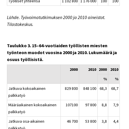
Työlliset yhteensä
1 102 800
1 176 000
100
100
Lähde. Työvoimatutkimuksen 2000 ja 2010 aineistot.
Tilastokeskus.
Taulukko 3. 15–64-vuotiaiden työllisten miesten
työnteon muodot vuosina 2000 ja 2010. Lukumäärä ja
osuus työllisistä.
2000
2010
2000
2010
%
%
Jatkuva kokoaikainen
829 800
848 100
68,3
68,7
palkkatyö
Määräaikainen kokoaikainen
107100
97 800
8,8
7,9
palkkatyö
Jatkuva osa-aikainen
46 700
53 800
3,8
4,4
palkkatyö