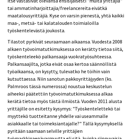
itse vastasivat olevansa ensisijaisesti "muita yrittäjiä"
tai ammatinharjoittajia/freelancereita eivätkä
maatalousyrittäjiä. Kyse on varsin pienestä, yhtä kaikki
maa-, metsä- tai kalatalouden toimialoilla
työskentelevästä joukosta.
Tilastot pyrkivät seuraamaan aikaansa. Vuodesta 2008
alkaen työvoimatutkimuksessa on kerätty tietoa siitä,
työskenteleekö palkansaaja vuokratyösuhteessa.
Palkansaajilta, jotka eivät osaa kertoa säännöllistä
työaikaansa, on kysytty, tulevatko he töihin vain
kutsuttaessa. Niin sanotun pakkoyrittäjyyden (ks.
Palmroos tässä numerossa) noustua keskustelun
aiheeksi päätettiin työvoimatutkimuksessa alkaa
kerätä tietoa myös tästä ilmiöstä. Vuoden 2011 alusta
yrittäjille on esitetty kysymys: "Työskentelettekö tai
myyttekö tuotteitanne yhdelle vai useammalle
asiakkaalle tai toimeksiantajalle?" Tällä kysymyksellä
pyritään saamaan selville yrittäjien
työmarkkinaepävarmuutta eli sitä, kuinka riippuvaisia