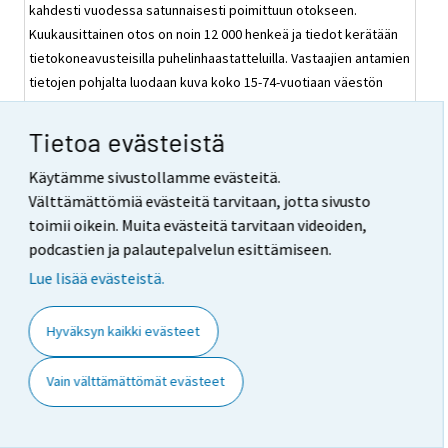
kahdesti vuodessa satunnaisesti poimittuun otokseen.
Kuukausittainen otos on noin 12 000 henkeä ja tiedot kerätään
tietokoneavusteisilla puhelinhaastatteluilla. Vastaajien antamien
tietojen pohjalta luodaan kuva koko 15-74-vuotiaan väestön
toiminnasta. Tutkimuksessa käytetyt käsitteet ja määritelmät
noudattavat YK:n kansainvälisen työjärjestön ILOn suosituksia ja
Tietoa evästeistä
Euroopan unionin tilastotoimen asetuksia. Työllinen on henkilö,
Käytämme sivustollamme evästeitä.
joka on tutkimusviikolla tehnyt ansiotyötä vähintään tunnin
Välttämättömiä evästeitä tarvitaan, jotta sivusto
rahapalkkaa tai luontaisetua vastaan tai voittoa saadakseen, tai
toimii oikein. Muita evästeitä tarvitaan videoiden,
on ollut tilapäisesti poissa työstä.
podcastien ja palautepalvelun esittämiseen.
Tilaston kuvaus sekä muun muassa laatu- ja
Lue lisää evästeistä.
menetelmäselosteet löytyvät osoitteesta
http://tilastokeskus.fi/til/tyti/index.html
Hyväksyn kaikki evästeet
Hyvinvointikatsauksen artikkeleita ja muita kirjoituksia
Vain välttämättömät evästeet
saa siteerata lähde mainiten. Kokonaisen kirjoituksen
lainaamiseen tulee saada kirjoittajan lupa. Kirjoittajat