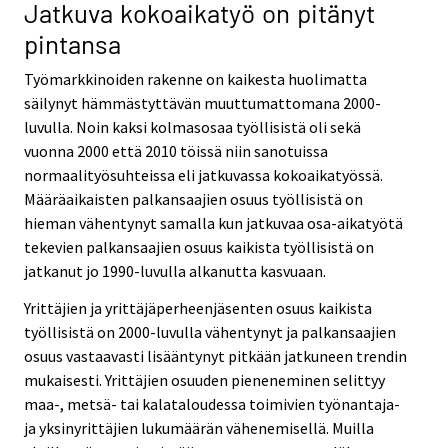
Jatkuva kokoaikatyö on pitänyt
pintansa
Työmarkkinoiden rakenne on kaikesta huolimatta
säilynyt hämmästyttävän muuttumattomana 2000-
luvulla. Noin kaksi kolmasosaa työllisistä oli sekä
vuonna 2000 että 2010 töissä niin sanotuissa
normaalityösuhteissa eli jatkuvassa kokoaikatyössä.
Määräaikaisten palkansaajien osuus työllisistä on
hieman vähentynyt samalla kun jatkuvaa osa-aikatyötä
tekevien palkansaajien osuus kaikista työllisistä on
jatkanut jo 1990-luvulla alkanutta kasvuaan.
Yrittäjien ja yrittäjäperheenjäsenten osuus kaikista
työllisistä on 2000-luvulla vähentynyt ja palkansaajien
osuus vastaavasti lisääntynyt pitkään jatkuneen trendin
mukaisesti. Yrittäjien osuuden pieneneminen selittyy
maa-, metsä- tai kalataloudessa toimivien työnantaja-
ja yksinyrittäjien lukumäärän vähenemisellä. Muilla