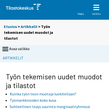
Valikko
Haku
Etusivu
>
Artikkelit
> Työn
tekemisen uudet muodot ja
tilastot
Avaa valikko
S
ARTIKKELIT
i
i
r
Työn tekemisen uudet muodot
r
ja tilastot
y
t
Kuinka työn teon muotoja luokitellaan?
t
Työmarkkinoiden koko kuva
o
Suhteellinen lisäys suurinta marginaaliryhmissä
i