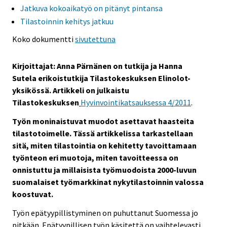
Jatkuva kokoaikatyö on pitänyt pintansa
s
Tilastoinnin kehitys jatkuu
e
e
Koko dokumentti
sivutettuna
n
p
Kirjoittajat: Anna Pärnänen on tutkija ja Hanna
a
Sutela erikoistutkija Tilastokeskuksen Elinolot-
l
yksikössä. Artikkeli on julkaistu
v
Tilastokeskuksen
Hyvinvointikatsauksessa 4/2011
.
e
l
Työn moninaistuvat muodot asettavat haasteita
u
tilastotoimelle. Tässä artikkelissa tarkastellaan
u
sitä, miten tilastointia on kehitetty tavoittamaan
n
työnteon eri muotoja, miten tavoitteessa on
.
onnistuttu ja millaisista työmuodoista 2000-luvun
suomalaiset työmarkkinat nykytilastoinnin valossa
koostuvat.
Työn epätyypillistyminen on puhuttanut Suomessa jo
pitkään. Epätyypillisen työn käsitettä on vaihtelevasti