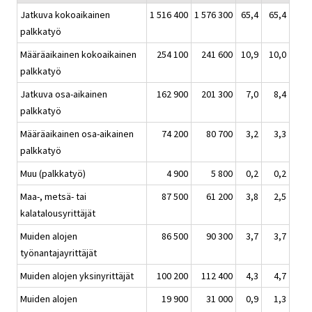
Jatkuva kokoaikainen
1 516 400
1 576 300
65,4
65,4
palkkatyö
Määräaikainen kokoaikainen
254 100
241 600
10,9
10,0
palkkatyö
Jatkuva osa-aikainen
162 900
201 300
7,0
8,4
palkkatyö
Määräaikainen osa-aikainen
74 200
80 700
3,2
3,3
palkkatyö
Muu (palkkatyö)
4 900
5 800
0,2
0,2
Maa-, metsä- tai
87 500
61 200
3,8
2,5
kalatalousyrittäjät
Muiden alojen
86 500
90 300
3,7
3,7
työnantajayrittäjät
Muiden alojen yksinyrittäjät
100 200
112 400
4,3
4,7
Muiden alojen
19 900
31 000
0,9
1,3