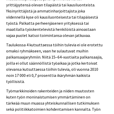
yrittäjyytensä olevan tilapäistä tai kausiluonteista.
Yksinyrittäjistä ja ammatinharjoittajista joka
viidennellä kyse oli kausiluonteisesta tai tilapäisestä
työstä. Palkatta perheenjäsenen yrityksessä tai
maatilalla työskentelevistä henkilöistä ainoastaan
vajaa puolet katsoi toimintansa olevan jatkuvaa.
Taulukossa 4 kutsuttaessa töihin tulevia ei ole erotettu
omaksi ryhmäkseen, vaan he sulautuvat muihin
palkansaajaryhmiin. Niitä 15–64-vuotiaita palkansaajia,
joilla ei ollut säännöllistä työaikaa ja jotka kertoivat
olevansa kutsuttaessa töihin tulevia, oli vuonna 2010
noin 17 000 eli 0,7 prosenttia ikäryhmän kaikista
työllisistä.
Työmarkkinoiden rakenteiden ja niiden muutosten
kuten työn moninaistumisen ymmärtäminen on
tärkeää muun muassa yhteiskunnallisen tutkimuksen
sekä politiikkatoimien kohdentamisen kannalta. Työn