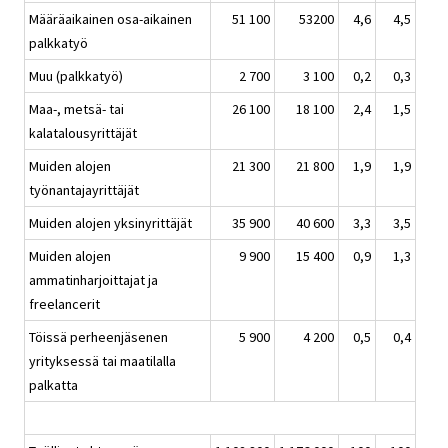
Määräaikainen osa-aikainen
51 100
53200
4,6
4,5
palkkatyö
Muu (palkkatyö)
2 700
3 100
0,2
0,3
Maa-, metsä- tai
26 100
18 100
2,4
1,5
kalatalousyrittäjät
Muiden alojen
21 300
21 800
1,9
1,9
työnantajayrittäjät
Muiden alojen yksinyrittäjät
35 900
40 600
3,3
3,5
Muiden alojen
9 900
15 400
0,9
1,3
ammatinharjoittajat ja
freelancerit
Töissä perheenjäsenen
5 900
4 200
0,5
0,4
yrityksessä tai maatilalla
palkatta