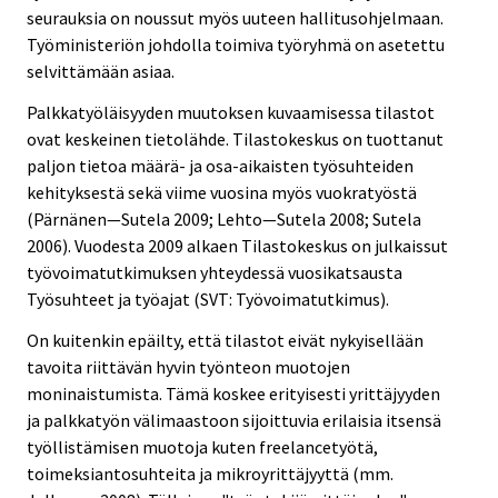
seurauksia on noussut myös uuteen hallitusohjelmaan.
Työministeriön johdolla toimiva työryhmä on asetettu
selvittämään asiaa.
Palkkatyöläisyyden muutoksen kuvaamisessa tilastot
ovat keskeinen tietolähde. Tilastokeskus on tuottanut
paljon tietoa määrä- ja osa-aikaisten työsuhteiden
kehityksestä sekä viime vuosina myös vuokratyöstä
(Pärnänen—Sutela 2009; Lehto—Sutela 2008; Sutela
2006). Vuodesta 2009 alkaen Tilastokeskus on julkaissut
työvoimatutkimuksen yhteydessä vuosikatsausta
Työsuhteet ja työajat (SVT: Työvoimatutkimus).
On kuitenkin epäilty, että tilastot eivät nykyisellään
tavoita riittävän hyvin työnteon muotojen
moninaistumista. Tämä koskee erityisesti yrittäjyyden
ja palkkatyön välimaastoon sijoittuvia erilaisia itsensä
työllistämisen muotoja kuten freelancetyötä,
toimeksiantosuhteita ja mikroyrittäjyyttä (mm.