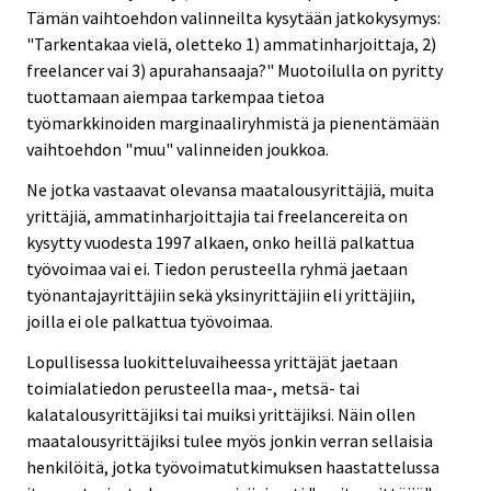
Tämän vaihtoehdon valinneilta kysytään jatkokysymys:
"Tarkentakaa vielä, oletteko 1) ammatinharjoittaja, 2)
freelancer vai 3) apurahansaaja?" Muotoilulla on pyritty
tuottamaan aiempaa tarkempaa tietoa
työmarkkinoiden marginaaliryhmistä ja pienentämään
vaihtoehdon "muu" valinneiden joukkoa.
Ne jotka vastaavat olevansa maatalousyrittäjiä, muita
yrittäjiä, ammatinharjoittajia tai freelancereita on
kysytty vuodesta 1997 alkaen, onko heillä palkattua
työvoimaa vai ei. Tiedon perusteella ryhmä jaetaan
työnantajayrittäjiin sekä yksinyrittäjiin eli yrittäjiin,
joilla ei ole palkattua työvoimaa.
Lopullisessa luokitteluvaiheessa yrittäjät jaetaan
toimialatiedon perusteella maa-, metsä- tai
kalatalousyrittäjiksi tai muiksi yrittäjiksi. Näin ollen
maatalousyrittäjiksi tulee myös jonkin verran sellaisia
henkilöitä, jotka työvoimatutkimuksen haastattelussa