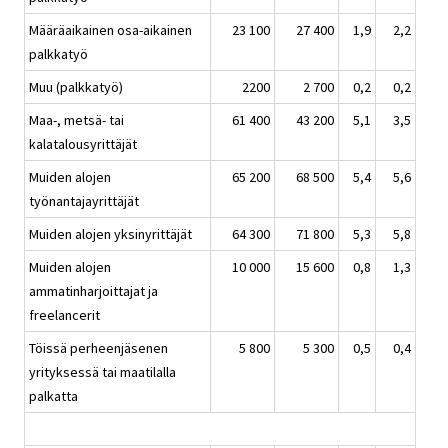
Määräaikainen osa-aikainen
23 100
27 400
1,9
2,2
palkkatyö
Muu (palkkatyö)
2200
2 700
0,2
0,2
Maa-, metsä- tai
61 400
43 200
5,1
3,5
kalatalousyrittäjät
Muiden alojen
65 200
68 500
5,4
5,6
työnantajayrittäjät
Muiden alojen yksinyrittäjät
64 300
71 800
5,3
5,8
Muiden alojen
10 000
15 600
0,8
1,3
ammatinharjoittajat ja
freelancerit
Töissä perheenjäsenen
5 800
5 300
0,5
0,4
yrityksessä tai maatilalla
palkatta