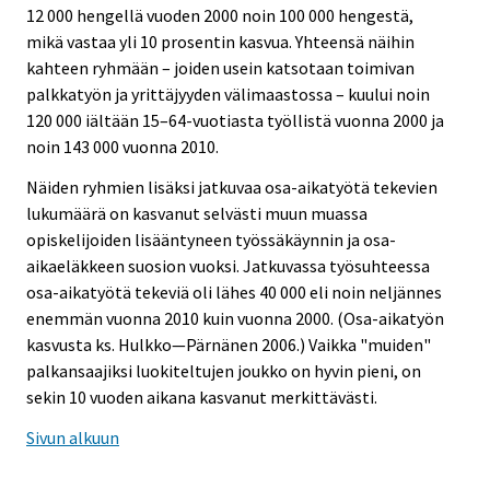
12 000 hengellä vuoden 2000 noin 100 000 hengestä,
mikä vastaa yli 10 prosentin kasvua. Yhteensä näihin
kahteen ryhmään – joiden usein katsotaan toimivan
palkkatyön ja yrittäjyyden välimaastossa – kuului noin
120 000 iältään 15–64-vuotiasta työllistä vuonna 2000 ja
noin 143 000 vuonna 2010.
Näiden ryhmien lisäksi jatkuvaa osa-aikatyötä tekevien
lukumäärä on kasvanut selvästi muun muassa
opiskelijoiden lisääntyneen työssäkäynnin ja osa-
aikaeläkkeen suosion vuoksi. Jatkuvassa työsuhteessa
osa-aikatyötä tekeviä oli lähes 40 000 eli noin neljännes
enemmän vuonna 2010 kuin vuonna 2000. (Osa-aikatyön
kasvusta ks. Hulkko—Pärnänen 2006.) Vaikka "muiden"
palkansaajiksi luokiteltujen joukko on hyvin pieni, on
sekin 10 vuoden aikana kasvanut merkittävästi.
Sivun alkuun