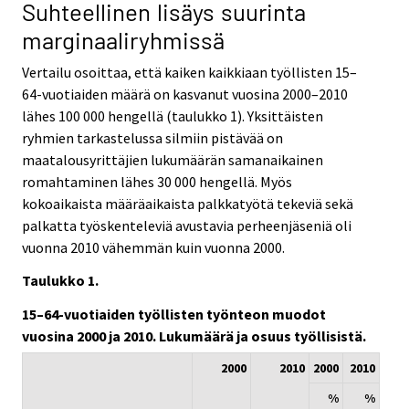
Suhteellinen lisäys suurinta
marginaaliryhmissä
Vertailu osoittaa, että kaiken kaikkiaan työllisten 15–
64-vuotiaiden määrä on kasvanut vuosina 2000–2010
lähes 100 000 hengellä (taulukko 1). Yksittäisten
ryhmien tarkastelussa silmiin pistävää on
maatalousyrittäjien lukumäärän samanaikainen
romahtaminen lähes 30 000 hengellä. Myös
kokoaikaista määräaikaista palkkatyötä tekeviä sekä
palkatta työskenteleviä avustavia perheenjäseniä oli
vuonna 2010 vähemmän kuin vuonna 2000.
Taulukko 1.
15–64-vuotiaiden työllisten työnteon muodot
vuosina 2000 ja 2010. Lukumäärä ja osuus työllisistä.
2000
2010
2000
2010
%
%