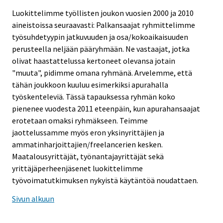
Luokittelimme työllisten joukon vuosien 2000 ja 2010
aineistoissa seuraavasti: Palkansaajat ryhmittelimme
työsuhdetyypin jatkuvuuden ja osa/kokoaikaisuuden
perusteella neljään pääryhmään. Ne vastaajat, jotka
olivat haastattelussa kertoneet olevansa jotain
"muuta", pidimme omana ryhmänä. Arvelemme, että
tähän joukkoon kuuluu esimerkiksi apurahalla
työskenteleviä. Tässä tapauksessa ryhmän koko
pienenee vuodesta 2011 eteenpäin, kun apurahansaajat
erotetaan omaksi ryhmäkseen. Teimme
jaottelussamme myös eron yksinyrittäjien ja
ammatinharjoittajien/freelancerien kesken.
Maatalousyrittäjät, työnantajayrittäjät sekä
yrittäjäperheenjäsenet luokittelimme
työvoimatutkimuksen nykyistä käytäntöä noudattaen.
Sivun alkuun