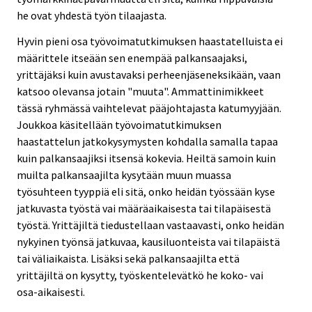
he ovat yhdestä työn tilaajasta.
Hyvin pieni osa työvoimatutkimuksen haastatelluista ei
määrittele itseään sen enempää palkansaajaksi,
yrittäjäksi kuin avustavaksi perheenjäseneksikään, vaan
katsoo olevansa jotain "muuta". Ammattinimikkeet
tässä ryhmässä vaihtelevat pääjohtajasta katumyyjään.
Joukkoa käsitellään työvoimatutkimuksen
haastattelun jatkokysymysten kohdalla samalla tapaa
kuin palkansaajiksi itsensä kokevia. Heiltä samoin kuin
muilta palkansaajilta kysytään muun muassa
työsuhteen tyyppiä eli sitä, onko heidän työssään kyse
jatkuvasta työstä vai määräaikaisesta tai tilapäisestä
työstä. Yrittäjiltä tiedustellaan vastaavasti, onko heidän
nykyinen työnsä jatkuvaa, kausiluonteista vai tilapäistä
tai väliaikaista. Lisäksi sekä palkansaajilta että
yrittäjiltä on kysytty, työskentelevätkö he koko- vai
osa-aikaisesti.