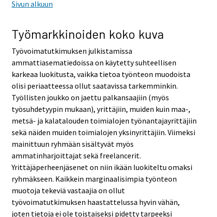
Sivun alkuun
Työmarkkinoiden koko kuva
Työvoimatutkimuksen julkistamissa
ammattiasematiedoissa on käytetty suhteellisen
karkeaa luokitusta, vaikka tietoa työnteon muodoista
olisi periaatteessa ollut saatavissa tarkemminkin.
Työllisten joukko on jaettu palkansaajiin (myös
työsuhdetyypin mukaan), yrittäjiin, muiden kuin maa-,
metsä- ja kalatalouden toimialojen työnantajayrittäjiin
sekä näiden muiden toimialojen yksinyrittäjiin. Viimeksi
mainittuun ryhmään sisältyvät myös
ammatinharjoittajat sekä freelancerit.
Yrittäjäperheenjäsenet on niin ikään luokiteltu omaksi
ryhmäkseen. Kaikkein marginaalisimpia työnteon
muotoja tekeviä vastaajia on ollut
työvoimatutkimuksen haastattelussa hyvin vähän,
joten tietoja ei ole toistaiseksi pidetty tarpeeksi