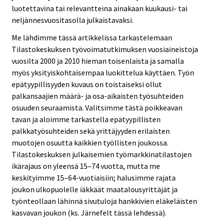
luotettavina tai relevantteina ainakaan kuukausi- tai
neljännesvuositasolla julkaistavaksi.
Me lähdimme tässä artikkelissa tarkastelemaan
Tilastokeskuksen työvoimatutkimuksen vuosiaineistoja
vuosilta 2000 ja 2010 hieman toisenlaista ja samalla
myös yksityiskohtaisempaa luokittelua käyttäen. Työn
epätyypillisyyden kuvaus on toistaiseksi ollut
palkansaajien määrä- ja osa-aikaisten työsuhteiden
osuuden seuraamista. Valitsimme tästä poikkeavan
tavan ja aloimme tarkastella epätyypillisten
palkkatyösuhteiden sekä yrittäjyyden erilaisten
muotojen osuutta kaikkien työllisten joukossa.
Tilastokeskuksen julkaisemien työmarkkinatilastojen
ikärajaus on yleensä 15–74 vuotta, mutta me
keskityimme 15–64-vuotiaisiin; halusimme rajata
joukon ulkopuolelle iäkkäät maatalousyrittäjät ja
työnteollaan lähinnä sivutuloja hankkivien eläkeläisten
kasvavan joukon (ks. Järnefelt tässä lehdessä).