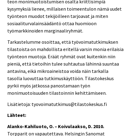
teon monimuotoistumisen osalta kriittisimpiä
kysymyksiä lienee, millaisen toimeentulon nämä uudet
työnteon muodot tekijöilleen tarjoavat ja miten
sosiaaliturvalainsäädäntö ottaa huomioon
työmarkkinoiden marginaaliryhmät.
Tarkastelumme osoittaa, että työvoimatutkimuksen
tilastoista on mahdollista eritellä varsin monia erilaisia
työnteon muotoja. Eräät ryhmät ovat kuitenkin niin
pieniä, että tietoihin tulee suhtautua lähinnä suuntaa
antavina, eikä mikroaineistoa voida näin tarkalla
tasolla luovuttaa tutkimuskäyttöön. Tilastokeskus
pyrkii myös jatkossa panostamaan työn
monimuotoisuuden tilastoinnin kehittämiseen.
Lisätietoja: tyovoimatutkimus@tilastokeskus.fi
Lähteet:
Alanko-Kahiluoto, O. – Koivulaakso, D. 2010.
Torpparit on vapautettava. Helsingin Sanomat