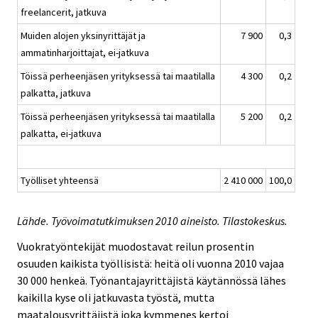
freelancerit, jatkuva
Muiden alojen yksinyrittäjät ja
7 900
0,3
ammatinharjoittajat, ei-jatkuva
Töissä perheenjäsen yrityksessä tai maatilalla
4 300
0,2
palkatta, jatkuva
Töissä perheenjäsen yrityksessä tai maatilalla
5 200
0,2
palkatta, ei-jatkuva
Työlliset yhteensä
2 410 000
100,0
Lähde. Työvoimatutkimuksen 2010 aineisto. Tilastokeskus.
Vuokratyöntekijät muodostavat reilun prosentin
osuuden kaikista työllisistä: heitä oli vuonna 2010 vajaa
30 000 henkeä. Työnantajayrittäjistä käytännössä lähes
kaikilla kyse oli jatkuvasta työstä, mutta
maatalousyrittäjistä joka kymmenes kertoi