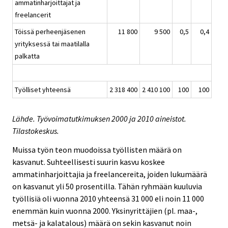
ammatinharjoittajat ja
freelancerit
Töissä perheenjäsenen
11 800
9 500
0,5
0,4
yrityksessä tai maatilalla
palkatta
Työlliset yhteensä
2 318 400
2 410 100
100
100
Lähde. Työvoimatutkimuksen 2000 ja 2010 aineistot.
Tilastokeskus.
Muissa työn teon muodoissa työllisten määrä on
kasvanut. Suhteellisesti suurin kasvu koskee
ammatinharjoittajia ja freelancereita, joiden lukumäärä
on kasvanut yli 50 prosentilla. Tähän ryhmään kuuluvia
työllisiä oli vuonna 2010 yhteensä 31 000 eli noin 11 000
enemmän kuin vuonna 2000. Yksinyrittäjien (pl. maa-,
metsä- ja kalatalous) määrä on sekin kasvanut noin