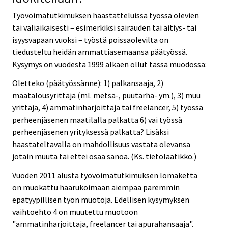
Työvoimatutkimuksen haastatteluissa työssä olevien
tai väliaikaisesti – esimerkiksi sairauden tai äitiys- tai
isyysvapaan vuoksi – työstä poissaolevilta on
tiedusteltu heidän ammattiasemaansa päätyössä.
Kysymys on vuodesta 1999 alkaen ollut tässä muodossa:
Oletteko (päätyössänne): 1) palkansaaja, 2)
maatalousyrittäjä (ml. metsä-, puutarha- ym.), 3) muu
yrittäjä, 4) ammatinharjoittaja tai freelancer, 5) työssä
perheenjäsenen maatilalla palkatta 6) vai työssä
perheenjäsenen yrityksessä palkatta? Lisäksi
haastateltavalla on mahdollisuus vastata olevansa
jotain muuta tai ettei osaa sanoa. (Ks. tietolaatikko.)
Vuoden 2011 alusta työvoimatutkimuksen lomaketta
on muokattu haarukoimaan aiempaa paremmin
epätyypillisen työn muotoja. Edellisen kysymyksen
vaihtoehto 4 on muutettu muotoon
"ammatinharjoittaja, freelancer tai apurahansaaja".