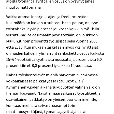
aloilla työnantajayrittäjien osuus on pysynyt lähes
muuttumattomana.
Vaikka ammatinharjoittajien ja freelancereiden
lukumäärä on kasvanut suhteellisesti paljon, on kyse
toistaiseksi hyvin pienestä joukosta kaikkiin työllisiin
verrattuna: jos desimaalit pyöristetään, on joukkoon
kuulunut noin prosentti työllisistä sekä vuonna 2000
että 2010. Kun mukaan lasketaan myös yksinyrittäjät,
on näiden kahden ryhmän yhteenlaskettu osuus kaikista
15–64-vuotiaista työllisistä noussut 5,2 prosentista 6,0
prosenttiin eli 0,8 prosenttiyksikköä 10 vuodessa.
Naiset työskentelevät miehiä harvemmin jatkuvassa
kokoaikaisessa palkkatyössä (taulukot 2 ja 3).
Kymmenen vuoden aikana sukupuolten välinen ero on
hieman kasvanut. Naisille määräaikaiset työsuhteet ja
osa-aikainen palkkatyö on yleisempää kuin miehille,
kun taas miehistä selvästi useampi toimii
maatalousyrittäjänä, työnantajayrittäjänä tai