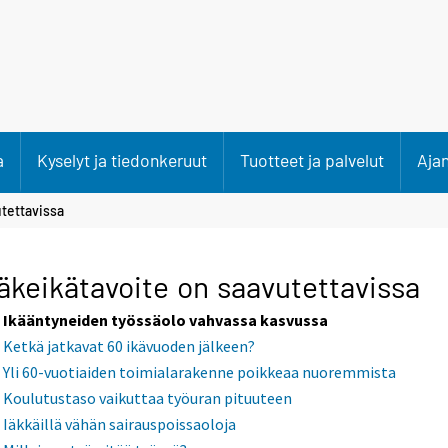
a
Kyselyt ja tiedonkeruut
Tuotteet ja palvelut
Aja
utettavissa
äkeikätavoite on saavutettavissa
Ikääntyneiden työssäolo vahvassa kasvussa
Ketkä jatkavat 60 ikävuoden jälkeen?
Yli 60-vuotiaiden toimialarakenne poikkeaa nuoremmista
Koulutustaso vaikuttaa työuran pituuteen
Iäkkäillä vähän sairauspoissaoloja