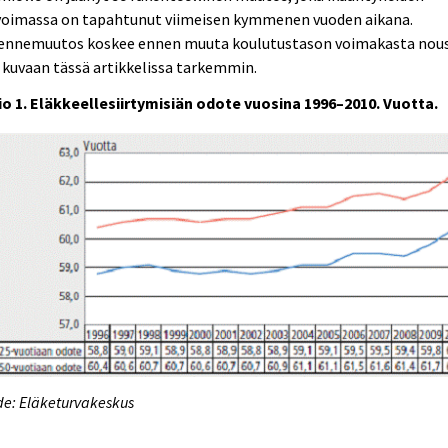
voimassa on tapahtunut viimeisen kymmenen vuoden aikana.
ennemuutos koskee ennen muuta koulutustason voimakasta nou
 kuvaan tässä artikkelissa tarkemmin.
io 1. Eläkkeellesiirtymisiän odote vuosina 1996–2010. Vuotta.
e: Eläketurvakeskus