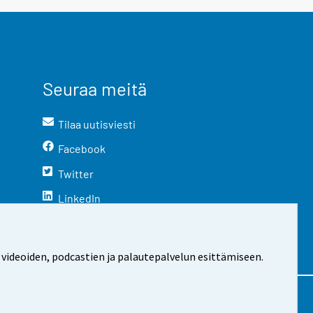
Seuraa meitä
Tilaa uutisviesti
Facebook
Twitter
LinkedIn
YouTube
Instagram
 videoiden, podcastien ja palautepalvelun esittämiseen.
stosta
Evästeasetukset