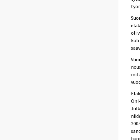
työn
Suom
eläk
oli 
kolm
saav
Vuon
nous
mitä
vuo
Elä
On k
Julk
niid
2005
san
huom