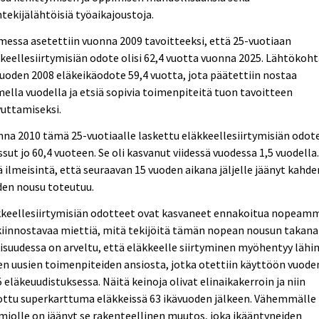
tekijälähtöisiä työaikajoustoja.
essa asetettiin vuonna 2009 tavoitteeksi, että 25-vuotiaan
keellesiirtymisiän odote olisi 62,4 vuotta vuonna 2025. Lähtökoh
vuoden 2008 eläkeikäodote 59,4 vuotta, jota päätettiin nostaa
ella vuodella ja etsiä sopivia toimenpiteitä tuon tavoitteen
uttamiseksi.
na 2010 tämä 25-vuotiaalle laskettu eläkkeellesiirtymisiän odote
sut jo 60,4 vuoteen. Se oli kasvanut viidessä vuodessa 1,5 vuodella
 ilmeisintä, että seuraavan 15 vuoden aikana jäljelle jäänyt kahde
den nousu toteutuu.
kkeellesiirtymisiän odotteet ovat kasvaneet ennakoitua nopeamm
iinnostavaa miettiä, mitä tekijöitä tämän nopean nousun takana
isuudessa on arveltu, että eläkkeelle siirtyminen myöhentyy lähi
en uusien toimenpiteiden ansiosta, jotka otettiin käyttöön vuode
 eläkeuudistuksessa. Näitä keinoja olivat elinaikakerroin ja niin
ottu superkarttuma eläkkeissä 63 ikävuoden jälkeen. Vähemmälle
iolle on jäänyt se rakenteellinen muutos, joka ikääntyneiden