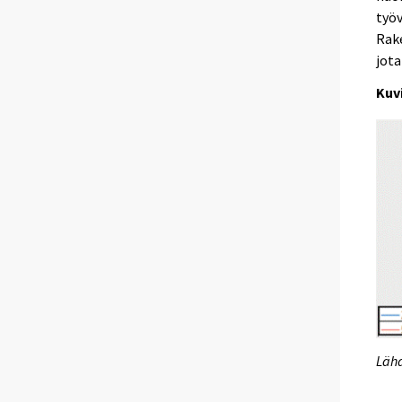
työ
Rak
jota
Kuv
Lähd