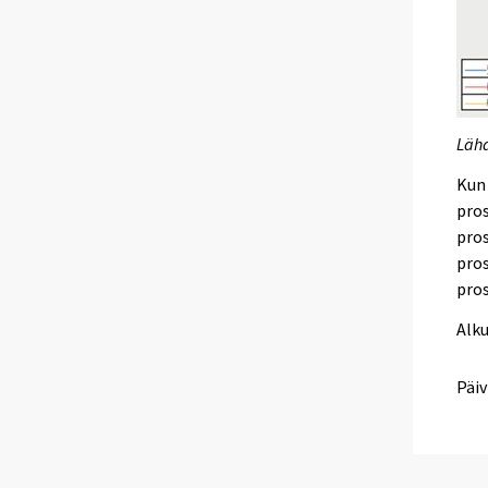
Lähd
Kun 
pros
pros
pros
pros
Alk
Päiv