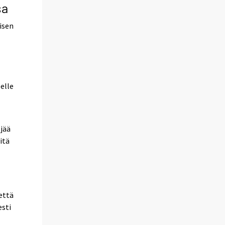
sa
isen
elle
 jää
itä
että
esti