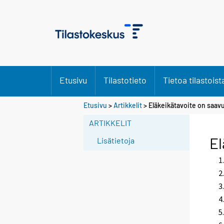
Etusivu
Tilastotieto
Tietoa tilastoist
Etusivu
>
Artikkelit
> Eläkeikätavoite on saav
ARTIKKELIT
El
Lisätietoja