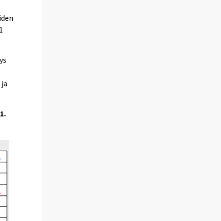
iden
1
ys
 ja
1.