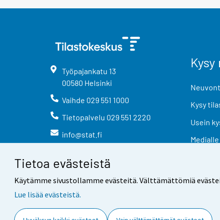
Kysy 
Työpajankatu
13
00580
Helsinki
Neuvonta
Vaihde
029 551 1000
Kysy tila
Tietopalvelu
029 551 2220
Usein ky
info@stat.fi
Medialle
Tietoa evästeistä
Käytämme sivustollamme evästeitä. Välttämättömiä evästeitä t
Lue lisää evästeistä.
Yhteystiedot
Palaute