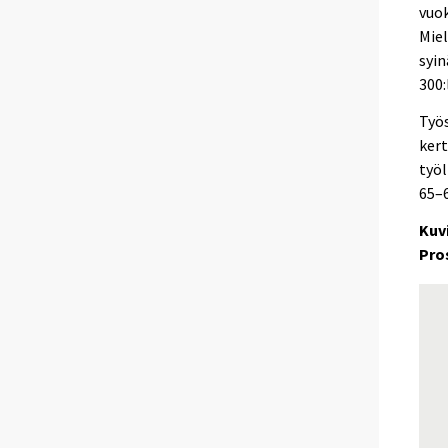
vuok
Miel
syin
300:
Työs
kert
työl
65–6
Kuv
Pro