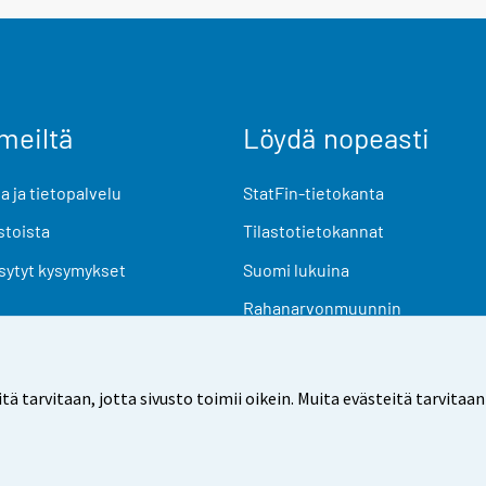
meiltä
Löydä nopeasti
 ja tietopalvelu
StatFin-tietokanta
stoista
Tilastotietokannat
sytyt kysymykset
Suomi lukuina
Rahanarvonmuunnin
Tulevat julkaisut
Tutkimusaineistot
arvitaan, jotta sivusto toimii oikein. Muita evästeitä tarvitaan
Käyttöehdot
Tietosuoja
Saavutettavuus
Tietoa sivu