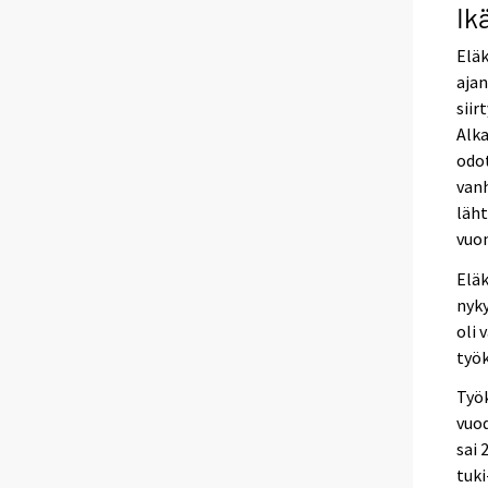
Ik
Eläk
ajan
siir
Alka
odot
vanh
läht
vuo
Eläk
nyky
oli 
työ
Työ
vuod
sai 
tuki