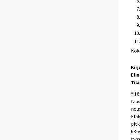
Kok
Kir
Elin
Til
Yli 
taus
nou
Eläk
pitk
63-v
työs