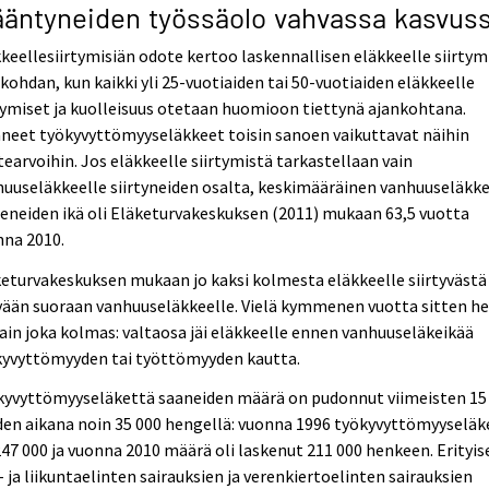
ääntyneiden työssäolo vahvassa kasvus
keellesiirtymisiän odote kertoo laskennallisen eläkkeelle siirtym
kohdan, kun kaikki yli 25-vuotiaiden tai 50-vuotiaiden eläkkeelle
tymiset ja kuolleisuus otetaan huomioon tiettynä ajankohtana.
neet työkyvyttömyyseläkkeet toisin sanoen vaikuttavat näihin
earvoihin. Jos eläkkeelle siirtymistä tarkastellaan vain
uuseläkkeelle siirtyneiden osalta, keskimääräinen vanhuuseläkke
eneiden ikä oli Eläketurvakeskuksen (2011) mukaan 63,5 vuotta
nna 2010.
eturvakeskuksen mukaan jo kaksi kolmesta eläkkeelle siirtyvästä
ään suoraan vanhuuseläkkeelle. Vielä kymmenen vuotta sitten he
vain joka kolmas: valtaosa jäi eläkkeelle ennen vanhuuseläkeikää
kyvyttömyyden tai työttömyyden kautta.
kyvyttömyyseläkettä saaneiden määrä on pudonnut viimeisten 15
en aikana noin 35 000 hengellä: vuonna 1996 työkyvyttömyyseläk
247 000 ja vuonna 2010 määrä oli laskenut 211 000 henkeen. Erityis
- ja liikuntaelinten sairauksien ja verenkiertoelinten sairauksien