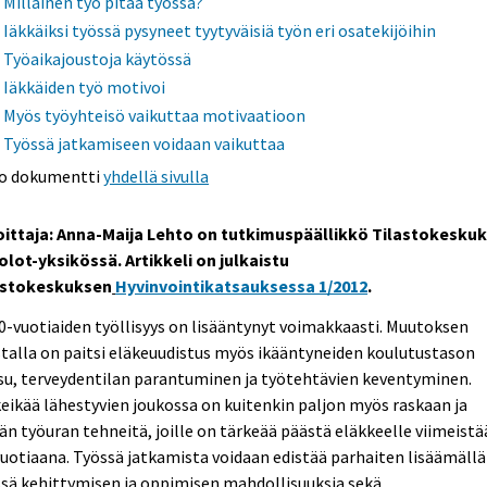
Millainen työ pitää työssä?
Iäkkäiksi työssä pysyneet tyytyväisiä työn eri osatekijöihin
Työaikajoustoja käytössä
Iäkkäiden työ motivoi
Myös työyhteisö vaikuttaa motivaatioon
Työssä jatkamiseen voidaan vaikuttaa
o dokumentti
yhdellä sivulla
joittaja: Anna-Maija Lehto on tutkimuspäällikkö Tilastokesku
olot-yksikössä. Artikkeli on julkaistu
astokeskuksen
Hyvinvointikatsauksessa 1/2012
.
60-vuotiaiden työllisyys on lisääntynyt voimakkaasti. Muutoksen
talla on paitsi eläkeuudistus myös ikääntyneiden koulutustason
su, terveydentilan parantuminen ja työtehtävien keventyminen.
eikää lähestyvien joukossa on kuitenkin paljon myös raskaan ja
än työuran tehneitä, joille on tärkeää päästä eläkkeelle viimeist
uotiaana. Työssä jatkamista voidaan edistää parhaiten lisäämällä
sä kehittymisen ja oppimisen mahdollisuuksia sekä