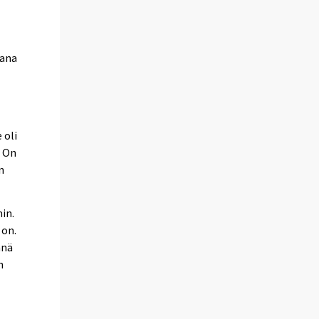
tana
 oli
. On
n
in.
 on.
nnä
n