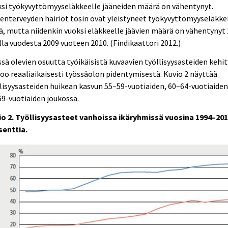
si työkyvyttömyyseläkkeelle jääneiden määrä on vähentynyt.
enterveyden häiriöt tosin ovat yleistyneet työkyvyttömyyseläkke
ä, mutta niidenkin vuoksi eläkkeelle jäävien määrä on vähentynyt 
lla vuodesta 2009 vuoteen 2010. (Findikaattori 2012.)
sä olevien osuutta työikäisistä kuvaavien työllisyysasteiden kehit
oo reaaliaikaisesti työssäolon pidentymisestä. Kuvio 2 näyttää
lisyysasteiden huikean kasvun 55–59-vuotiaiden, 60–64-vuotiaiden
9-vuotiaiden joukossa.
io 2. Työllisyysasteet vanhoissa ikäryhmissä vuosina 1994–201
senttia.