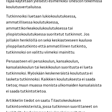
rajaa käytetään yleisesti esimerkiksi Unescon tekemissä
koulutusvertailuissa.
Tutkinnoiksi luetaan lukiokoulutuksessa,
ammatillisessa koulutuksessa,
ammattikorkeakoulukoulutuksessa tai
yliopistokoulutuksessa suoritetut tutkinnot. Jos
jollakin henkilöllä on sekä keskiasteeseen kuuluva
ylioppilastutkinto että ammatillinen tutkinto,
tutkinnoksi on valittu viimeksi mainittu.
Perusasteen eli peruskoulun, kansakoulun,
kansalaiskoulun tai keskikoulun suoritusta ei lueta
tutkinnoksi. Myöskään keskeneräistä koulutusta ei
lasketa tutkinnoksi. Kaikkien koulutuksesta ei saada
tietoa; muun muassa monista ulkomaiden kansalaisista
ei saada tutkintotietoa.
Artikkelin tiedot on saatu Tilastokeskuksen
tutkintorekisteristä, jossa tutkinnon suorittaneet on