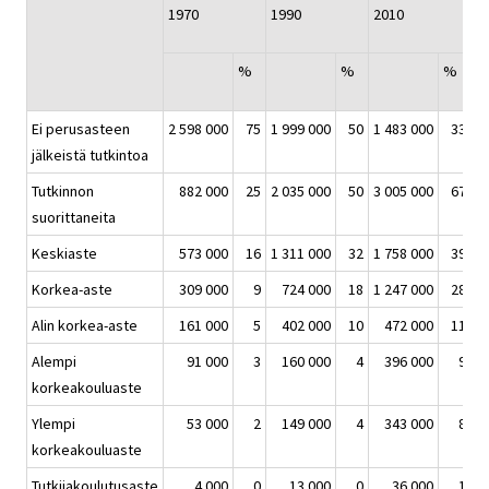
1970
1990
2010
M
1
%
%
%
2
Ei perusasteen
2 598 000
75
1 999 000
50
1 483 000
33
jälkeistä tutkintoa
Tutkinnon
882 000
25
2 035 000
50
3 005 000
67
suorittaneita
Keskiaste
573 000
16
1 311 000
32
1 758 000
39
Korkea-aste
309 000
9
724 000
18
1 247 000
28
Alin korkea-aste
161 000
5
402 000
10
472 000
11
Alempi
91 000
3
160 000
4
396 000
9
korkeakouluaste
Ylempi
53 000
2
149 000
4
343 000
8
korkeakouluaste
Tutkijakoulutusaste
4 000
0
13 000
0
36 000
1