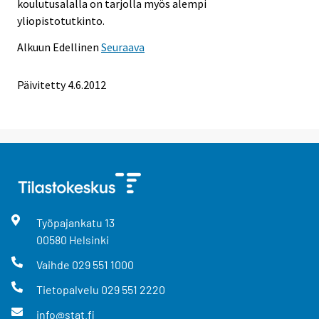
koulutusalalla on tarjolla myös alempi
yliopistotutkinto.
Alkuun
Edellinen
Seuraava
Päivitetty 4.6.2012
Työpajankatu
13
00580
Helsinki
Vaihde
029 551 1000
Tietopalvelu
029 551 2220
info@stat.fi