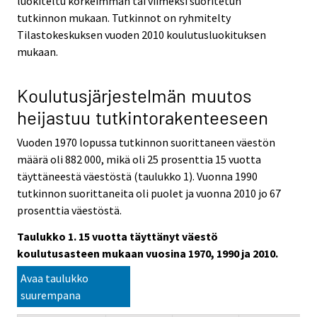
luokiteltu korkeimman tai viimeksi suoritetun
tutkinnon mukaan. Tutkinnot on ryhmitelty
Tilastokeskuksen vuoden 2010 koulutusluokituksen
mukaan.
Koulutusjärjestelmän muutos
heijastuu tutkintorakenteeseen
Vuoden 1970 lopussa tutkinnon suorittaneen väestön
määrä oli 882 000, mikä oli 25 prosenttia 15 vuotta
täyttäneestä väestöstä (taulukko 1). Vuonna 1990
tutkinnon suorittaneita oli puolet ja vuonna 2010 jo 67
prosenttia väestöstä.
Taulukko 1. 15 vuotta täyttänyt väestö
koulutusasteen mukaan vuosina 1970, 1990 ja 2010.
Avaa taulukko
suurempana