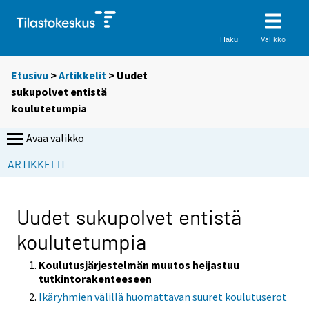
Valikko
Haku
Etusivu
>
Artikkelit
> Uudet
sukupolvet entistä
koulutetumpia
Avaa valikko
ARTIKKELIT
Uudet sukupolvet entistä
koulutetumpia
Koulutusjärjestelmän muutos heijastuu
tutkintorakenteeseen
Ikäryhmien välillä huomattavan suuret koulutuserot