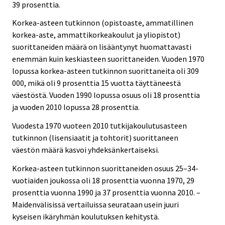
39 prosenttia.
Korkea-asteen tutkinnon (opistoaste, ammatillinen
korkea-aste, ammattikorkeakoulut ja yliopistot)
suorittaneiden määrä on lisääntynyt huomattavasti
enemmän kuin keskiasteen suorittaneiden. Vuoden 1970
lopussa korkea-asteen tutkinnon suorittaneita oli 309
000, mikä oli 9 prosenttia 15 vuotta täyttäneestä
väestöstä. Vuoden 1990 lopussa osuus oli 18 prosenttia
ja vuoden 2010 lopussa 28 prosenttia.
Vuodesta 1970 vuoteen 2010 tutkijakoulutusasteen
tutkinnon (lisensiaatit ja tohtorit) suorittaneen
väestön määrä kasvoi yhdeksänkertaiseksi.
Korkea-asteen tutkinnon suorittaneiden osuus 25–34-
vuotiaiden joukossa oli 18 prosenttia vuonna 1970, 29
prosenttia vuonna 1990 ja 37 prosenttia vuonna 2010. –
Maidenvälisissä vertailuissa seurataan usein juuri
kyseisen ikäryhmän koulutuksen kehitystä.