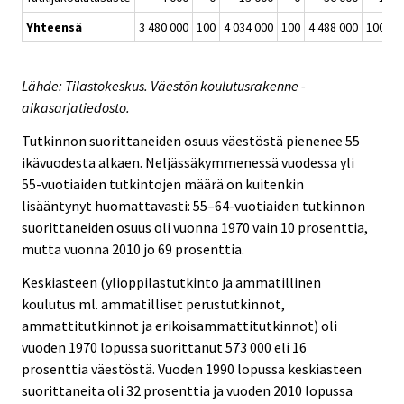
Yhteensä
3 480 000
100
4 034 000
100
4 488 000
100
Lähde: Tilastokeskus. Väestön koulutusrakenne -
aikasarjatiedosto.
Tutkinnon suorittaneiden osuus väestöstä pienenee 55
ikävuodesta alkaen. Neljässäkymmenessä vuodessa yli
55-vuotiaiden tutkintojen määrä on kuitenkin
lisääntynyt huomattavasti: 55–64-vuotiaiden tutkinnon
suorittaneiden osuus oli vuonna 1970 vain 10 prosenttia,
mutta vuonna 2010 jo 69 prosenttia.
Keskiasteen (ylioppilastutkinto ja ammatillinen
koulutus ml. ammatilliset perustutkinnot,
ammattitutkinnot ja erikoisammattitutkinnot) oli
vuoden 1970 lopussa suorittanut 573 000 eli 16
prosenttia väestöstä. Vuoden 1990 lopussa keskiasteen
suorittaneita oli 32 prosenttia ja vuoden 2010 lopussa