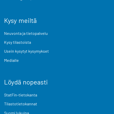
Kysy meiltä
Neuvonta ja tietopalvelu
Kysy tilastoista
Usein kysytyt kysymykset
Medialle
Löydä nopeasti
StatFin-tietokanta
Tilastotietokannat
Suomi lukuina