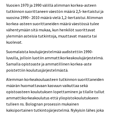
Vuosien 1970 ja 1990 välillä alimman korkea-asteen
tutkinnon suorittaneen väestön määrä 2,5-kertaistui ja
vuosina 1990– 2010 määrä vielä 1,2-kertaistui. Alimman
korkea-asteen suorittaneiden määrä väestössä tulee
vähentymään sitä mukaa, kun henkilöt suorittavat
ylemmän asteisia tutkintoja, muuttavat maasta tai
kuolevat.
Suomalaista koulujärjestelmää uudistettiin 1990-
luvulla, jolloin luotiin ammattikorkeakoulujärjestelmä.
Samalla opistoaste ja ammatillinen korkea-aste
poistettiin koulutusjärjestelmästä.
Alemman korkeakouluasteen tutkinnon suorittaneiden
määrän huomattavaan kasvuun vaikuttaa sekä
opistoasteen koulutuksen lopettaminen ja tilalle tullut
ammattikorkeakoulutus että yliopistokoulutukseen
tulleen ns. Bolognan prosessin mukainen
kaksiportainen tutkintojärjestelmä. Nykyisin lähes joka