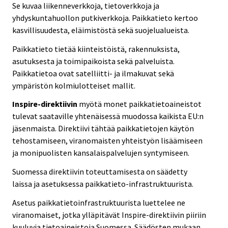
Se kuvaa liikenneverkkoja, tietoverkkoja ja
yhdyskuntahuollon putkiverkkoja. Paikkatieto kertoo
kasvillisuudesta, eläimistöstä sekä suojelualueista.
Paikkatieto tietää kiinteistöistä, rakennuksista,
asutuksesta ja toimipaikoista sekä palveluista.
Paikkatietoa ovat satelliitti- ja ilmakuvat sekä
ympäristön kolmiulotteiset mallit.
Inspire-direktiivin
myötä monet paikkatietoaineistot
tulevat saataville yhtenäisessä muodossa kaikista EU:n
jäsenmaista. Direktiivi tähtää paikkatietojen käytön
tehostamiseen, viranomaisten yhteistyön lisäämiseen
ja monipuolisten kansalaispalvelujen syntymiseen.
Suomessa direktiivin toteuttamisesta on säädetty
laissa ja asetuksessa paikkatieto-infrastruktuurista.
Asetus paikkatietoinfrastruktuurista luettelee ne
viranomaiset, jotka ylläpitävät Inspire-direktiivin piiriin
kuuluvia tietoaineistoja Suomessa. Säädösten mukaan