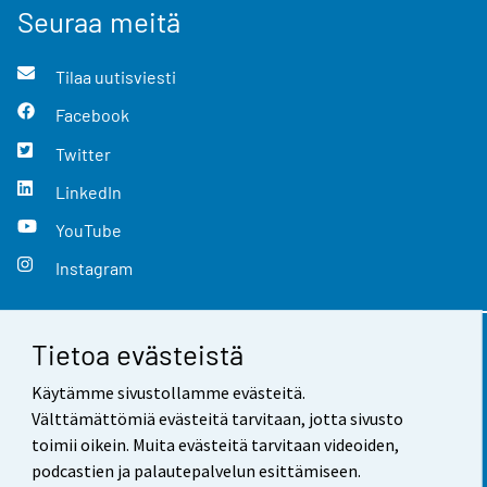
Seuraa meitä
Tilaa uutisviesti
Facebook
Twitter
LinkedIn
YouTube
Instagram
Tietoa evästeistä
Yhteystiedot
Käytämme sivustollamme evästeitä.
Palaute
Välttämättömiä evästeitä tarvitaan, jotta sivusto
toimii oikein. Muita evästeitä tarvitaan videoiden,
Käyttöehdot
podcastien ja palautepalvelun esittämiseen.