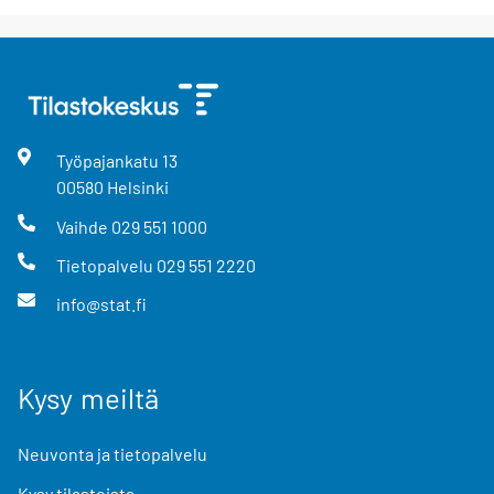
Työpajankatu
13
00580
Helsinki
Vaihde
029 551 1000
Tietopalvelu
029 551 2220
info@stat.fi
Kysy meiltä
Neuvonta ja tietopalvelu
Kysy tilastoista