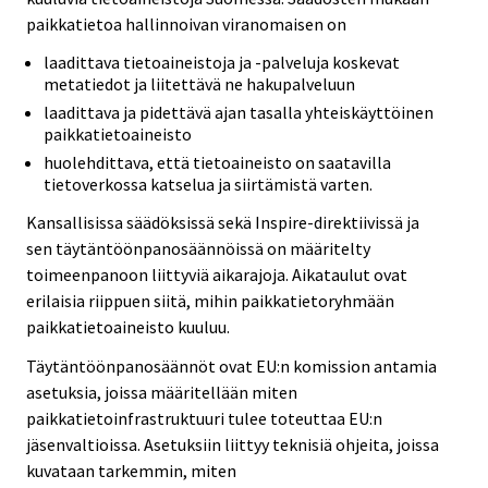
paikkatietoa hallinnoivan viranomaisen on
laadittava tietoaineistoja ja -palveluja koskevat
metatiedot ja liitettävä ne hakupalveluun
laadittava ja pidettävä ajan tasalla yhteiskäyttöinen
paikkatietoaineisto
huolehdittava, että tietoaineisto on saatavilla
tietoverkossa katselua ja siirtämistä varten.
Kansallisissa säädöksissä sekä Inspire-direktiivissä ja
sen täytäntöönpanosäännöissä on määritelty
toimeenpanoon liittyviä aikarajoja. Aikataulut ovat
erilaisia riippuen siitä, mihin paikkatietoryhmään
paikkatietoaineisto kuuluu.
Täytäntöönpanosäännöt ovat EU:n komission antamia
asetuksia, joissa määritellään miten
paikkatietoinfrastruktuuri tulee toteuttaa EU:n
jäsenvaltioissa. Asetuksiin liittyy teknisiä ohjeita, joissa
kuvataan tarkemmin, miten