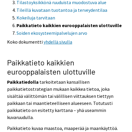
Tilastoyksikkönä ruuduista muodostuva alue
Tileillä kuvataan tuotantoa ja terveydentilaa
Kokeiluja tarvitaan
Paikkatieto kaikkien eurooppalaisten ulottuville
Soiden ekosysteemipalvelujen arvo
Koko dokumentti
yhdellä sivulla
Paikkatieto kaikkien
eurooppalaisten ulottuville
Paikkatiedolla
tarkoitetaan kansallisen
paikkatietostrategian mukaan kaikkea tietoa, joka
sisältää välittömän tai välillisen viittauksen tiettyyn
paikkaan tai maantieteelliseen alueeseen. Totutusti
paikkatieto on esitetty karttana – yhä useammin
kuvaruudulla.
Paikkatieto kuvaa maastoa, maaperää ja maankäyttöä.