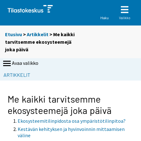
Valikko
Haku
Etusivu
>
Artikkelit
> Me kaikki
tarvitsemme ekosysteemejä
joka päivä
Avaa valikko
ARTIKKELIT
Me kaikki tarvitsemme
ekosysteemejä joka päivä
Ekosysteemitilinpidosta osa ympäristötilinpitoa?
Kestävän kehityksen ja hyvinvoinnin mittaamisen
väline