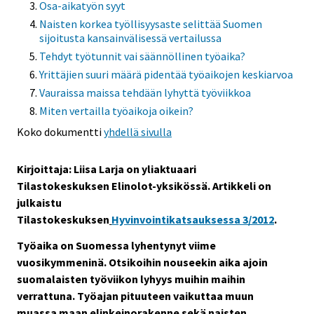
Osa-aikatyön syyt
Naisten korkea työllisyysaste selittää Suomen
sijoitusta kansainvälisessä vertailussa
Tehdyt työtunnit vai säännöllinen työaika?
Yrittäjien suuri määrä pidentää työaikojen keskiarvoa
Vauraissa maissa tehdään lyhyttä työviikkoa
Miten vertailla työaikoja oikein?
Koko dokumentti
yhdellä sivulla
Kirjoittaja: Liisa Larja on yliaktuaari
Tilastokeskuksen Elinolot-yksikössä. Artikkeli on
julkaistu
Tilastokeskuksen
Hyvinvointikatsauksessa 3/2012
.
Työaika on Suomessa lyhentynyt viime
vuosikymmeninä. Otsikoihin nouseekin aika ajoin
suomalaisten työviikon lyhyys muihin maihin
verrattuna. Työajan pituuteen vaikuttaa muun
muassa maan elinkeinorakenne sekä naisten