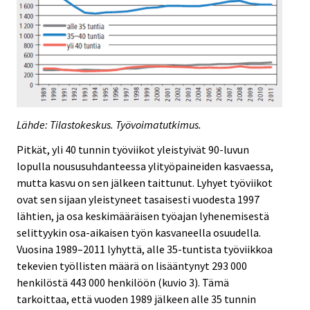
Lähde: Tilastokeskus. Työvoimatutkimus.
Pitkät, yli 40 tunnin työviikot yleistyivät 90-luvun
lopulla noususuhdanteessa ylityöpaineiden kasvaessa,
mutta kasvu on sen jälkeen taittunut. Lyhyet työviikot
ovat sen sijaan yleistyneet tasaisesti vuodesta 1997
lähtien, ja osa keskimääräisen työajan lyhenemisestä
selittyykin osa-aikaisen työn kasvaneella osuudella.
Vuosina 1989–2011 lyhyttä, alle 35-tuntista työviikkoa
tekevien työllisten määrä on lisääntynyt 293 000
henkilöstä 443 000 henkilöön (kuvio 3). Tämä
tarkoittaa, että vuoden 1989 jälkeen alle 35 tunnin