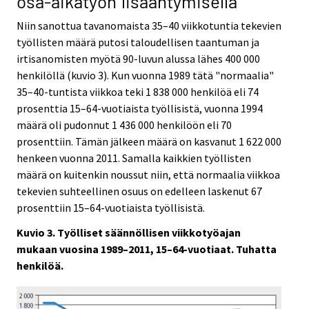
osa-aikatyön lisääntymisellä
Niin sanottua tavanomaista 35–40 viikkotuntia tekevien
työllisten määrä putosi talou­dellisen taantuman ja
irtisanomisten myötä 90-luvun alussa lähes 400 000
henkilöllä (kuvio 3). Kun vuonna 1989 tätä "normaalia"
35–40-tuntista viikkoa teki 1 838 000 henkilöä eli 74
prosenttia 15–64-vuotiaista työllisistä, vuonna 1994
määrä oli pudonnut 1 436 000 henkilöön eli 70
prosenttiin. Tämän jälkeen määrä on kasvanut 1 622 000
henkeen vuonna 2011. Samalla kaikkien työllisten
määrä on kuitenkin noussut niin, että normaalia viikkoa
tekevien suhteellinen osuus on edelleen laskenut 67
prosenttiin 15–64-vuotiaista työllisistä.
Kuvio 3. Työlliset säännöllisen viikkotyöajan
mukaan vuosina 1989–2011, 15–64-vuotiaat. Tuhatta
henkilöä.