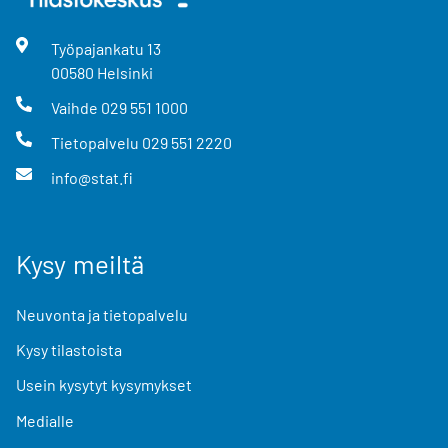
Työpajankatu
13
00580
Helsinki
Vaihde
029 551 1000
Tietopalvelu
029 551 2220
info@stat.fi
Kysy meiltä
Neuvonta ja tietopalvelu
Kysy tilastoista
Usein kysytyt kysymykset
Medialle