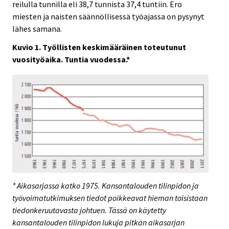
reilulla tunnilla eli 38,7 tunnista 37,4 tuntiin. Ero
miesten ja naisten säännöllisessä työajassa on pysynyt
lähes samana.
Kuvio 1. Työllisten keskimääräinen toteutunut
vuosityöaika. Tuntia vuodessa.*
* Aikasarjassa katko 1975. Kansantalouden tilinpidon ja
työvoimatutkimuksen tiedot poikkeavat hieman toisistaan
tiedonkeruutavasta johtuen. Tässä on käytetty
kansantalouden tilinpidon lukuja pitkän aikasarjan