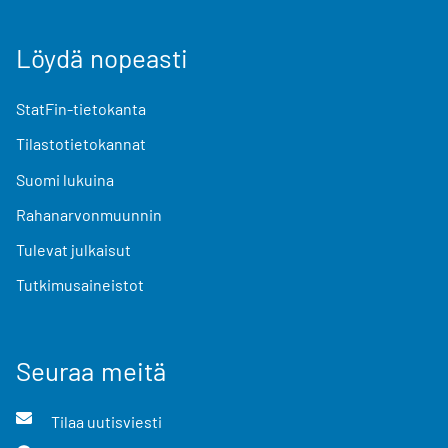
Löydä nopeasti
StatFin-tietokanta
Tilastotietokannat
Suomi lukuina
Rahanarvonmuunnin
Tulevat julkaisut
Tutkimusaineistot
Seuraa meitä
Tilaa uutisviesti