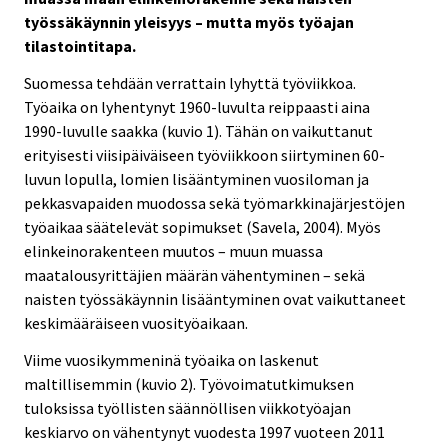
työssäkäynnin yleisyys – mutta myös työajan
tilastointitapa.
Suomessa tehdään verrattain lyhyttä työviikkoa.
Työaika on lyhentynyt 1960-luvulta reippaasti aina
1990-luvulle saakka (kuvio 1). Tähän on vaikuttanut
erityisesti viisipäiväiseen työviikkoon siirtyminen 60-
luvun lopulla, lomien lisääntyminen vuosiloman ja
pekkasvapaiden muodossa sekä työmarkkinajärjestöjen
työaikaa säätelevät sopimukset (Savela, 2004). Myös
elinkeinorakenteen muutos – muun muassa
maatalousyrittäjien määrän vähentyminen – sekä
naisten työssäkäynnin lisääntyminen ovat vaikuttaneet
keskimääräiseen vuosityöaikaan.
Viime vuosikymmeninä työaika on laskenut
maltillisemmin (kuvio 2). Työvoimatutkimuksen
tuloksissa työllisten säännöllisen viikkotyöajan
keskiarvo on vähentynyt vuodesta 1997 vuoteen 2011