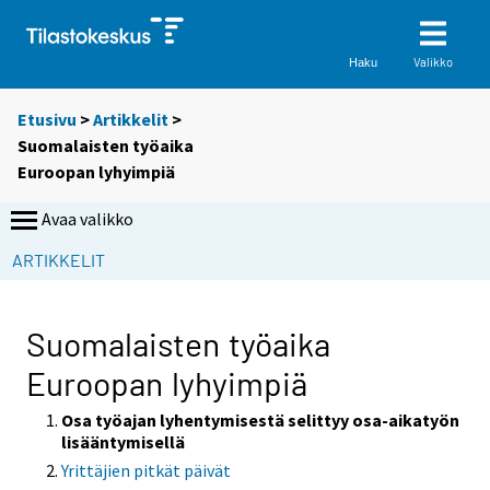
Valikko
Haku
Etusivu
>
Artikkelit
>
Suomalaisten työaika
Euroopan lyhyimpiä
Avaa valikko
ARTIKKELIT
Suomalaisten työaika
Euroopan lyhyimpiä
Osa työajan lyhentymisestä selittyy osa-aikatyön
lisääntymisellä
Yrittäjien pitkät päivät