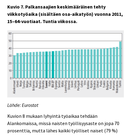
Kuvio 7. Palkansaajien keskimääräinen tehty
viikkotyöaika (sisältäen osa-aikatyön) vuonna 2011,
15–64-vuotiaat. Tuntia viikossa.
Lähde: Eurostat
Kuvion 8 mukaan lyhyintä työaikaa tehdään
Alankomaissa, missä naisten työllisyysaste on jopa 70
prosenttia, mutta lähes kaikki työlliset naiset (79 %)