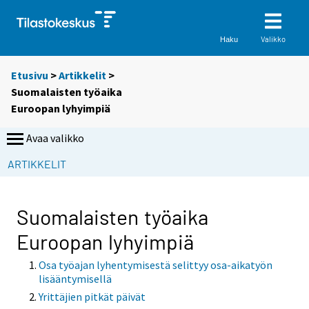
Valikko
Haku
Etusivu
>
Artikkelit
>
Suomalaisten työaika
Euroopan lyhyimpiä
Avaa valikko
ARTIKKELIT
Suomalaisten työaika
Euroopan lyhyimpiä
Osa työajan lyhentymisestä selittyy osa-aikatyön
lisääntymisellä
Yrittäjien pitkät päivät