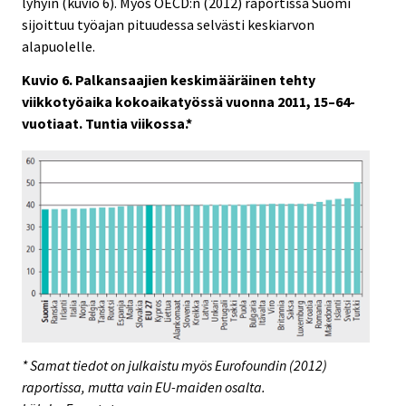
lyhyin (kuvio 6). Myös OECD:n (2012) raportissa Suomi
sijoittuu työajan pituudessa selvästi keskiarvon
alapuolelle.
Kuvio 6. Palkansaajien keskimääräinen tehty
viikkotyöaika kokoaikatyössä vuonna 2011, 15–64-
vuotiaat. Tuntia viikossa.*
* Samat tiedot on julkaistu myös Eurofoundin (2012)
raportissa, mutta vain EU-maiden osalta.