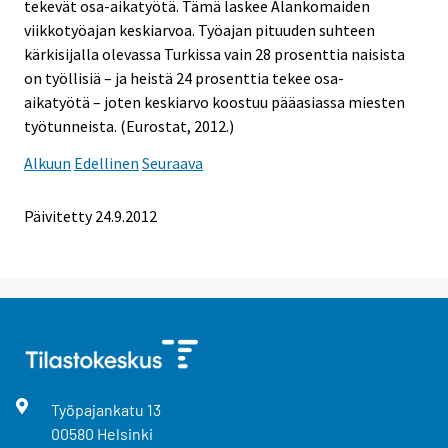
tekevät osa-aikatyötä. Tämä laskee Alankomaiden
viikkotyöajan keskiarvoa. Työajan pituuden suhteen
kärkisijalla olevassa Turkissa vain 28 prosenttia naisista
on työllisiä – ja heistä 24 prosenttia tekee osa-
aikatyötä – joten keskiarvo koostuu pääasiassa miesten
työtunneista. (Eurostat, 2012.)
Alkuun
Edellinen
Seuraava
Päivitetty 24.9.2012
Työpajankatu
13
00580
Helsinki