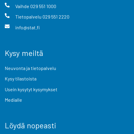
Vaihde
029 551 1000
Tietopalvelu
029 551 2220
info@stat.fi
Kysy meiltä
Neuvonta ja tietopalvelu
Kysy tilastoista
Usein kysytyt kysymykset
Medialle
Löydä nopeasti