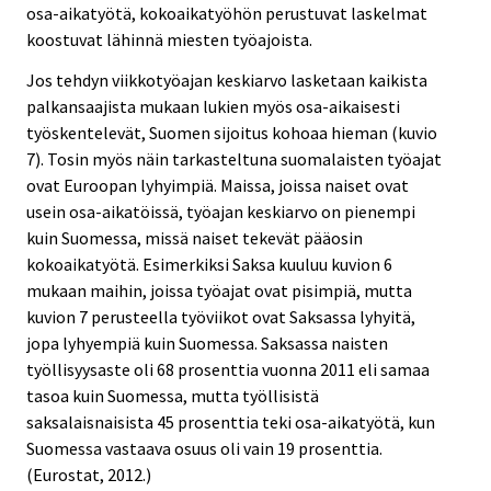
osa-aikatyötä, kokoaikatyöhön perustuvat laskelmat
koostuvat lähinnä miesten työajoista.
Jos tehdyn viikkotyöajan keskiarvo lasketaan kaikista
palkansaajista mukaan lukien myös osa-aikaisesti
työskentelevät, Suomen sijoitus kohoaa hieman (kuvio
7). Tosin myös näin tarkasteltuna suomalaisten työajat
ovat Euroopan lyhyimpiä. Maissa, joissa naiset ovat
usein osa-aikatöissä, työajan keskiarvo on pienempi
kuin Suomessa, missä naiset tekevät pääosin
kokoaikatyötä. Esimerkiksi Saksa kuuluu kuvion 6
mukaan maihin, joissa työajat ovat pisimpiä, mutta
kuvion 7 perusteella työviikot ovat Saksassa lyhyitä,
jopa lyhyempiä kuin Suomessa. Saksassa naisten
työllisyysaste oli 68 prosenttia vuonna 2011 eli samaa
tasoa kuin Suomessa, mutta työllisistä
saksalaisnaisista 45 prosenttia teki osa-aikatyötä, kun
Suomessa vastaava osuus oli vain 19 prosenttia.
(Eurostat, 2012.)