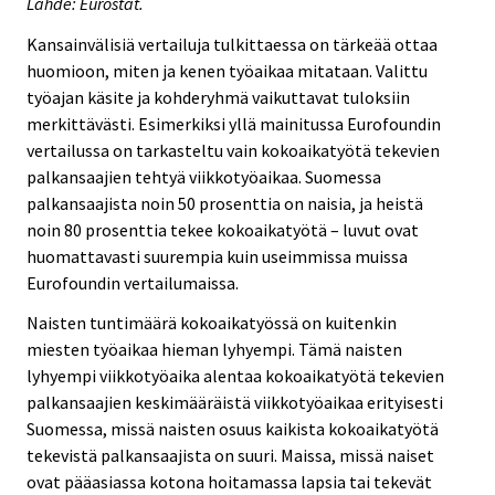
Lähde: Eurostat.
Kansainvälisiä vertailuja tulkittaessa on tärkeää ottaa
huomioon, miten ja kenen työaikaa mitataan. Valittu
työajan käsite ja kohderyhmä vaikuttavat tuloksiin
merkittävästi. Esimerkiksi yllä mainitussa Eurofoundin
vertailussa on tarkasteltu vain kokoaikatyötä tekevien
palkansaajien tehtyä viikkotyöaikaa. Suomessa
palkansaajista noin 50 prosenttia on naisia, ja heistä
noin 80 prosenttia tekee kokoaikatyötä – luvut ovat
huomattavasti suurempia kuin useimmissa muissa
Eurofoundin vertailumaissa.
Naisten tuntimäärä kokoaikatyössä on kuitenkin
miesten työaikaa hieman lyhyempi. Tämä naisten
lyhyempi viikkotyöaika alentaa kokoaikatyötä tekevien
palkansaajien keskimääräistä viikkotyöaikaa erityisesti
Suomessa, missä naisten osuus kaikista kokoaikatyötä
tekevistä palkansaajista on suuri. Maissa, missä naiset
ovat pääasiassa kotona hoitamassa lapsia tai tekevät