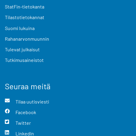
StatFin-tietokanta
Tilastotietokannat
Suomi lukuina
Rahanarvonmuunnin
Tulevat julkaisut
Tutkimusaineistot
Seuraa meitä
Tilaa uutisviesti
Facebook
Twitter
LinkedIn