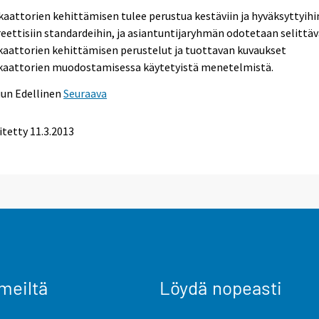
kaattorien kehittämisen tulee perustua kestäviin ja hyväksyttyihi
eettisiin standardeihin, ja asiantuntijaryhmän odotetaan selittä
kaattorien kehittämisen perustelut ja tuottavan kuvaukset
ikaattorien muodostamisessa käytetyistä menetelmistä.
uun
Edellinen
Seuraava
itetty 11.3.2013
meiltä
Löydä nopeasti