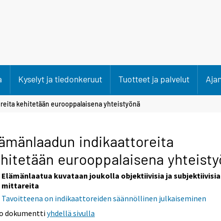
a
Kyselyt ja tiedonkeruut
Tuotteet ja palvelut
Aja
reita kehitetään eurooppalaisena yhteistyönä
ämänlaadun indikaattoreita
hitetään eurooppalaisena yhteist
Elämänlaatua kuvataan joukolla objektiivisia ja subjektiivisia
mittareita
Tavoitteena on indikaattoreiden säännöllinen julkaiseminen
o dokumentti
yhdellä sivulla