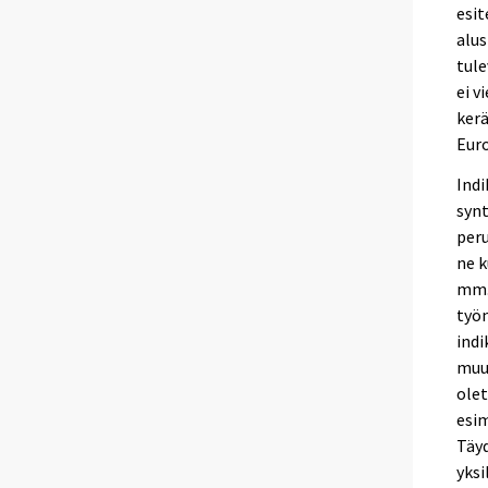
esit
alus
tule
ei v
ker
Euro
Indi
synt
peru
ne k
mm. 
työn
indi
muut
olet
esim
Täyd
yksi