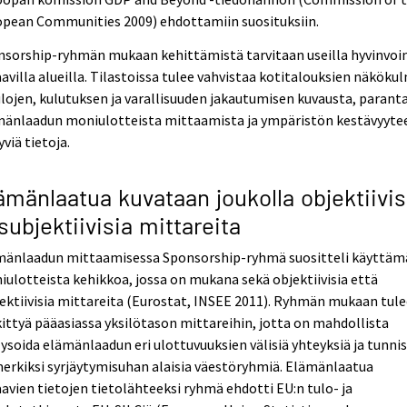
opean Communities 2009) ehdottamiin suosituksiin.
nsorship-ryhmän mukaan kehittämistä tarvitaan useilla hyvinvoi
avilla alueilla. Tilastoissa tulee vahvistaa kotitalouksien näköku
ulojen, kulutuksen ja varallisuuden jakautumisen kuvausta, parant
mänlaadun moniulotteista mittaamista ja ympäristön kestävyyte
tyviä tietoja.
ämänlaatua kuvataan joukolla objektiivis
 subjektiivisia mittareita
mänlaadun mittaamisessa Sponsorship-ryhmä suositteli käyttä
ulotteista kehikkoa, jossa on mukana sekä objektiivisia että
ektiivisia mittareita (Eurostat, INSEE 2011). Ryhmän mukaan tul
ittyä pääasiassa yksilötason mittareihin, jotta on mahdollista
ysoida elämänlaadun eri ulottuvuuksien välisiä yhteyksiä ja tunni
erkiksi syrjäytymisuhan alaisia väestöryhmiä. Elämänlaatua
avien tietojen tietolähteeksi ryhmä ehdotti EU:n tulo- ja