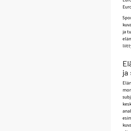
Eur
Spo
kuva
ja t
elä
liit
El
ja
Elä
moni
subj
kesk
anal
esim
kuva