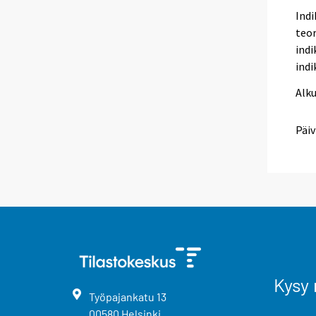
Indi
teor
indi
ind
Alk
Päiv
Kysy 
Työpajankatu
13
00580
Helsinki