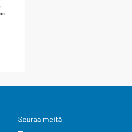
n
vän
Seuraa meitä