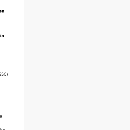
sen
än
SSC)
a
the