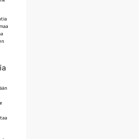
ntia
lmaa
aa
en
ia
mään
ee
staa