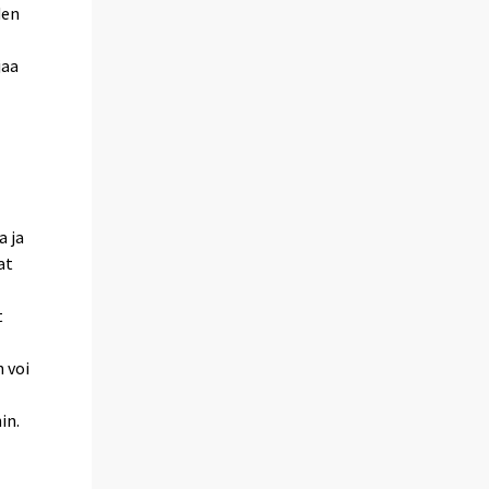
den
jaa
a ja
at
t
 voi
in.