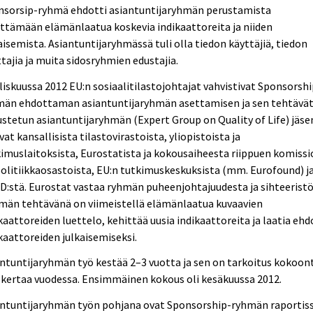
nsorsip-ryhmä ehdotti asiantuntijaryhmän perustamista
ttämään elämänlaatua koskevia indikaattoreita ja niiden
aisemista. Asiantuntijaryhmässä tuli olla tiedon käyttäjiä, tiedon
tajia ja muita sidosryhmien edustajia.
iskuussa 2012 EU:n sosiaalitilastojohtajat vahvistivat Sponsorshi
män ehdottaman asiantuntijaryhmän asettamisen ja sen tehtävät
stetun asiantuntijaryhmän (Expert Group on Quality of Life) jäse
vat kansallisista tilastovirastoista, yliopistoista ja
imuslaitoksista, Eurostatista ja kokousaiheesta riippuen komiss
politiikkaosastoista, EU:n tutkimuskeskuksista (mm. Eurofound) j
:stä. Eurostat vastaa ryhmän puheenjohtajuudesta ja sihteeristö
män tehtävänä on viimeistellä elämänlaatua kuvaavien
kaattoreiden luettelo, kehittää uusia indikaattoreita ja laatia eh
kaattoreiden julkaisemiseksi.
ntuntijaryhmän työ kestää 2–3 vuotta ja sen on tarkoitus kokoon
 kertaa vuodessa. Ensimmäinen kokous oli kesäkuussa 2012.
antuntijaryhmän työn pohjana ovat Sponsorship-ryhmän raportis