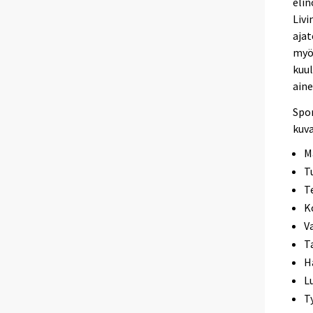
elin
Livi
ajat
myös
kuul
aine
Spo
kuva
M
T
T
K
V
T
H
L
T