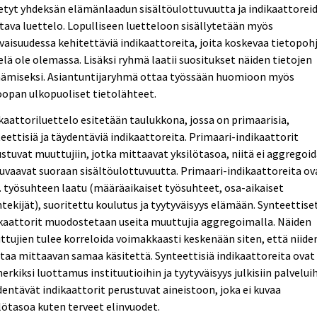
etyt yhdeksän elämänlaadun sisältöulottuvuutta ja indikaattorei
tava luettelo. Lopulliseen luetteloon sisällytetään myös
vaisuudessa kehitettäviä indikaattoreita, joita koskevaa tietopoh
ielä ole olemassa. Lisäksi ryhmä laatii suositukset näiden tietojen
äämiseksi. Asiantuntijaryhmä ottaa työssään huomioon myös
opan ulkopuoliset tietolähteet.
kaattoriluettelo esitetään taulukkona, jossa on primaarisia,
eettisiä ja täydentäviä indikaattoreita. Primaari-indikaattorit
stuvat muuttujiin, jotka mittaavat yksilötasoa, niitä ei aggregoid
uvaavat suoraan sisältöulottuvuutta. Primaari-indikaattoreita ov
työsuhteen laatu (määräaikaiset työsuhteet, osa-aikaiset
tekijät), suoritettu koulutus ja tyytyväisyys elämään. Synteettise
kaattorit muodostetaan useita muuttujia aggregoimalla. Näiden
tujien tulee korreloida voimakkaasti keskenään siten, että niiden
taa mittaavan samaa käsitettä. Synteettisiä indikaattoreita ovat
erkiksi luottamus instituutioihin ja tyytyväisyys julkisiin palveluih
entävät indikaattorit perustuvat aineistoon, joka ei kuvaa
lötasoa kuten terveet elinvuodet.