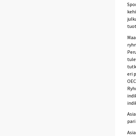
Spo
kehi
julk
tuot
Maal
ryh
Peru
tule
tutk
eri 
OECD
Ryh
indi
indi
Asia
pari
Asi