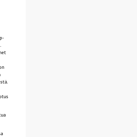
p-
.
net
ion
a
stä.
dotus
tua
sa