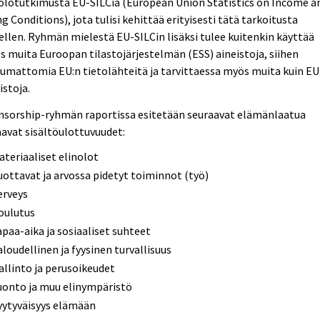
olotutkimusta EU-SILCiä (European Union Statistics on Income a
ng Conditions), jota tulisi kehittää erityisesti tätä tarkoitusta
ellen. Ryhmän mielestä EU-SILCin lisäksi tulee kuitenkin käyttää
 muita Euroopan tilastojärjestelmän (ESS) aineistoja, siihen
umattomia EU:n tietolähteitä ja tarvittaessa myös muita kuin EU
istoja.
nsorship-ryhmän raportissa esitetään seuraavat elämänlaatua
avat sisältöulottuvuudet:
ateriaaliset elinolot
uottavat ja arvossa pidetyt toiminnot (työ)
erveys
oulutus
apaa-aika ja sosiaaliset suhteet
aloudellinen ja fyysinen turvallisuus
allinto ja perusoikeudet
uonto ja muu elinympäristö
yytyväisyys elämään