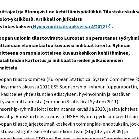
joittaja: Irja Blomqvist on kehittämispäällikkö Tilastokeskuk
olot-yksikössä. Artikkeli on julkaistu
astokeskuksen
Hyvinvointikatsauksessa 4/2012
.
oopan unionin tilastovirasto Eurostat on perustanut työryhm
ittämään elämänlaatua kuvaavia indikaattoreita. Ryhmän
oitteena on moniulotteisen kuvauskehikon kehittäminen,
tolähteiden kartoitus ja indikaattoreiden julkaisemisen
nnittelu.
oopan tilastokomitea (European Statistical System Committee E
äksyi marraskuussa 2011 ESS Sponsorship -ryhmän loppuraportin,
 käsittelee yhteiskuntien edistyksen, hyvinvoinnin ja kestävän
tyksen mittaamista (European Statistical System 2011).
sorship-ryhmä aloitti toimintansa keväällä 2010, ja sitä johtivat
stat ja Ranskan tilastovirasto INSEE. Ryhmä pyrki konkreettisiin
opan tilastojärjestelmää koskeviin toimenpide-ehdotuksiin, jotk
stuivat Stiglitz-Sen-Fitoussi-komitean (Stiglitz ym. 2009) ja
oopan komission GDP and Beyond -tiedonannon (Commission of 