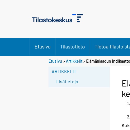
Etusivu
Tilastotieto
Tietoa tilastoist
S
Etusivu
>
Artikkelit
> Elämänlaadun indikaatto
i
ARTIKKELIT
i
r
El
Lisätietoja
r
ke
y
t
t
o
i
Kok
s