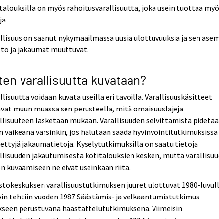
talouksilla on myös rahoitusvarallisuutta, joka usein tuottaa my
ja.
llisuus on saanut nykymaailmassa uusia ulottuvuuksia ja sen ase
ltö ja jakaumat muuttuvat.
ten varallisuutta kuvataan?
llisuutta voidaan kuvata useilla eri tavoilla. Varallisuuskäsitteet
vat muun muassa sen perusteella, mitä omaisuuslajeja
llisuuteen lasketaan mukaan. Varallisuuden selvittämistä pidetä
n vaikeana varsinkin, jos halutaan saada hyvinvointitutkimuksissa
ettyjä jakaumatietoja. Kyselytutkimuksilla on saatu tietoja
llisuuden jakautumisesta kotitalouksien kesken, mutta varallisu
n kuvaamiseen ne eivät useinkaan riitä.
stokeskuksen varallisuustutkimuksen juuret ulottuvat 1980-luvull
oin tehtiin vuoden 1987 Säästämis- ja velkaantumistutkimus
kseen perustuvana haastattelututkimuksena. Viimeisin