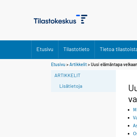
Etusivu
Tilastotieto
Tietoa tilastoist
Etusivu
>
Artikkelit
> Uusi elämäntapa velkaan
ARTIKKELIT
Uu
Lisätietoja
va
M
V
A
O