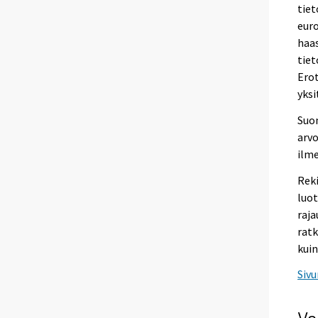
tiet
euro
haas
tie
Erot
yksi
Suo
arvo
ilme
Reki
luot
raja
ratk
kui
Sivu
Va