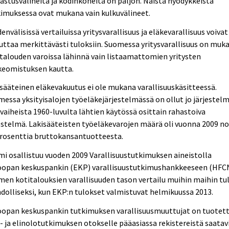
astusvälineitä ja kodinkoneita on paljon. Näistä hyödykkeistä
imuksessa ovat mukana vain kulkuvälineet.
envälisissä vertailuissa yritysvarallisuus ja eläkevarallisuus voivat
uttaa merkittävästi tuloksiin. Suomessa yritysvarallisuus on muk
talouden varoissa lähinnä vain listaamattomien yritysten
keomistuksen kautta.
sääteinen eläkevakuutus ei ole mukana varallisuuskäsitteessä.
essa yksityisalojen työeläkejärjestelmässä on ollut jo järjestel
vaiheista 1960-luvulta lähtien käytössä osittain rahastoiva
estelmä. Lakisääteisten työeläkevarojen määrä oli vuonna 2009 no
prosenttia bruttokansantuotteesta.
i osallistuu vuoden 2009 Varallisuustutkimuksen aineistolla
oopan keskuspankin (EKP) varallisuustutkimushankkeeseen (HFCN
en kotitalouksien varallisuuden tason vertailu muihin maihin tu
olliseksi, kun EKP:n tulokset valmistuvat helmikuussa 2013.
oopan keskuspankin tutkimuksen varallisuusmuuttujat on tuotet
- ja elinolotutkimuksen otokselle pääasiassa rekistereistä saatav