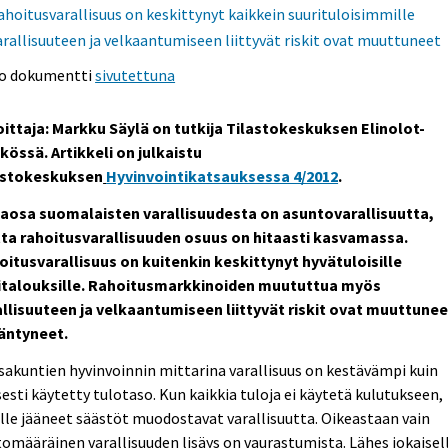
ahoitusvarallisuus on keskittynyt kaikkein suurituloisimmille
arallisuuteen ja velkaantumiseen liittyvät riskit ovat muuttuneet
o dokumentti
sivutettuna
oittaja: Markku Säylä on tutkija Tilastokeskuksen Elinolot-
kössä. Artikkeli on julkaistu
astokeskuksen
Hyvinvointikatsauksessa 4/2012
.
taosa suomalaisten varallisuudesta on asuntovarallisuutta,
ta rahoitusvarallisuuden osuus on hitaasti kasvamassa.
oitusvarallisuus on kuitenkin keskittynyt hyvätuloisille
italouksille. Rahoitusmarkkinoiden muututtua myös
allisuuteen ja velkaantumiseen liittyvät riskit ovat muuttunee
ääntyneet.
akuntien hyvinvoinnin mittarina varallisuus on kestävämpi kuin
sesti käytetty tulotaso. Kun kaikkia tuloja ei käytetä kulutukseen,
elle jääneet säästöt muodostavat varallisuutta. Oikeastaan vain
omääräinen varallisuuden lisäys on vaurastumista. Lähes jokaisel