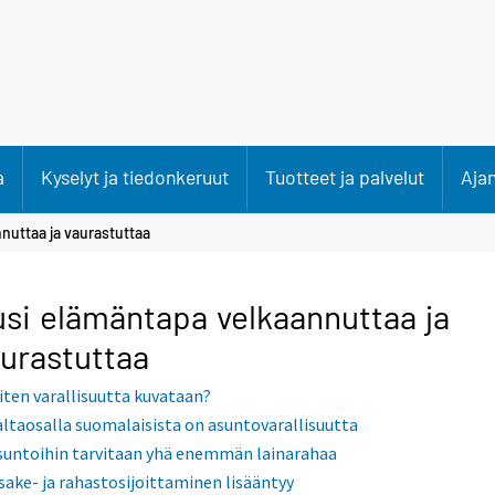
a
Kyselyt ja tiedonkeruut
Tuotteet ja palvelut
Aja
nuttaa ja vaurastuttaa
si elämäntapa velkaannuttaa ja
urastuttaa
iten varallisuutta kuvataan?
altaosalla suomalaisista on asuntovarallisuutta
suntoihin tarvitaan yhä enemmän lainarahaa
sake- ja rahastosijoittaminen lisääntyy