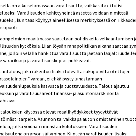
sellä on aikuiselämässään varallisuutta, vaikka sitä ei tulisi
elleeksi. Varallisuuden kehittyneintä astetta voidaan nimittää
audeksi, kun taas köyhyys aineellisessa merkityksessä on rikkaude
ntöpuoli.
kaongelmien maailmassa saatetaan pohdiskella velkaantumisen j
llisuuden kytköksiä. Liian löysän rahapolitiikan aikana saattaa sy
nne, jolloin velalla hankittua varallisuutta jaetaan laajalti uudelle
e vararikkoja ja varallisuuskuplat puhkeavat.
antalous, joka rakentuu liiaksi tulevilta sukupolvilta otettujen
ntasolainojen" varaan, ei ehkä pysty lunastamaan
vaisuudenlupauksia kasvusta ja tuottavuudesta. Talous ajautuu
euksiin ja varallisuusarvot finanssi- ja asuntomarkkinoilla
ahtavat.
talouksien käytössä olevat reaalihyödykkeet tyydyttävät
ttömästi tarpeita. Asunnon tai vaikkapa auton omistaminen tuot
eluja, jotka voidaan rinnastaa kulutukseen. Varallisuuden
aisuutena on arvon säilyminen. Kiinteän varallisuuden lisäksi