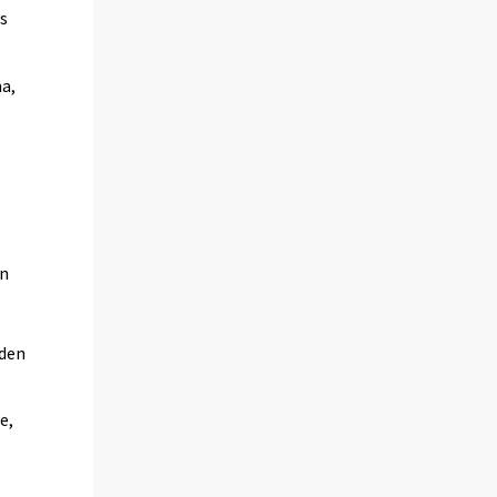
ös
ma,
än
uden
e,