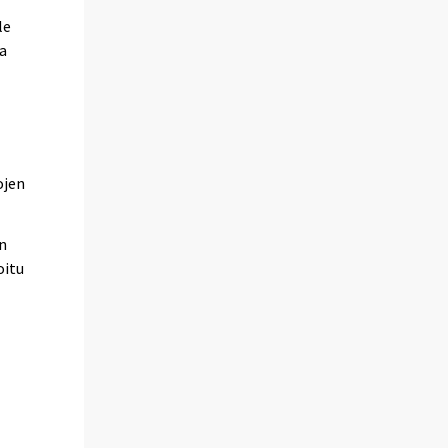
le
a
ojen
in
oitu