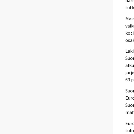
harr
tutk
Maid
vaik
koti
osa
Laki
Suom
alku
järj
63 
Suom
Eur
Suom
mahd
Eur
tulo