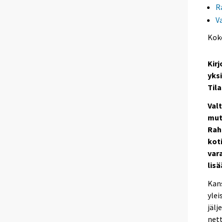
R
V
Kok
Kirj
yksi
Til
Val
mut
Rah
kot
var
lis
Kans
ylei
jälj
nett