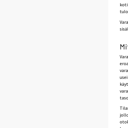
koti
tulo
Vara
sisä
Mi
Vara
eroa
vara
usei
käyt
vara
taso
Tila
joll
oto