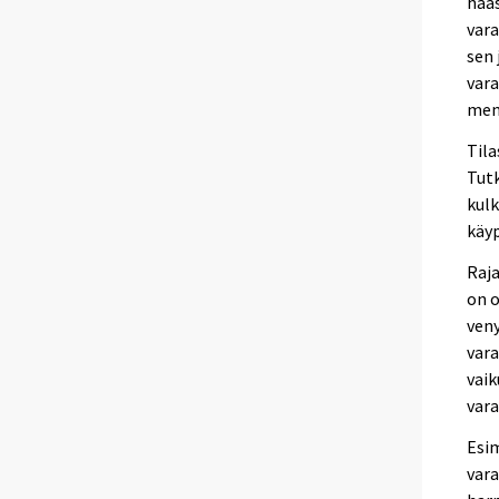
haas
vara
sen 
vara
men
Tila
Tutk
kulk
käyp
Raja
on o
veny
vara
vaik
vara
Esim
vara