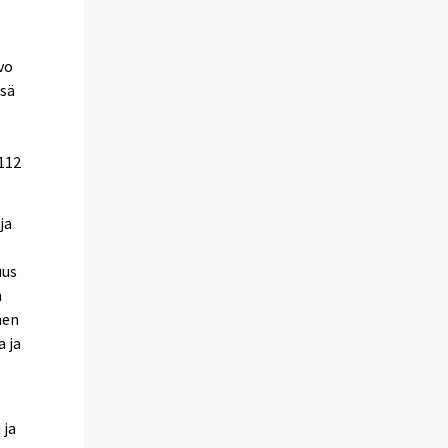
vo
ssä
 112
ja
uus
n
nen
a ja
 ja