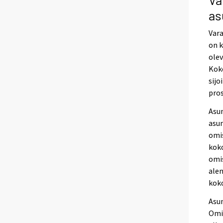
as
Vara
on 
olev
Koko
sijo
pros
Asun
asun
omis
koko
omis
alen
kok
Asun
Omis