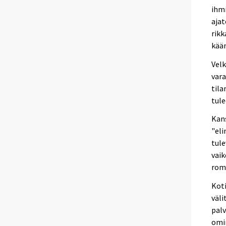
ihmi
ajat
rikk
kää
Vel
vara
tila
tule
Kans
"eli
tule
vaik
rom
Koti
väli
palv
omin