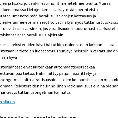
ojen ja lisäksi joidenkin estimointimenetelmien avulla. Muissa
alueen maissa tietojenkeruussa käytetään perinteistä
tattelumenetelmää. Varallisuustietojen kattavuus ja
tojenkeruumenetelmän erot voivat näkyä myös tutkimustuloksissa
 tulevat esiin varsinkin, jos varallisuuden koostumusta tarkastell
tyiskohtaisesti varallisuuslajeittain.
messa rekistereiden käyttöä tutkimusaineistojen kokoamisessa
stetaan ja tietojen luotettavuus surveyaineistoihin verrattuna on
isen hyvä.
sterilähteet eivät kuitenkaan automaattisesti takaa
ettavampaa tietoa. Niihin liittyy paljon määrittely- ja
usongelmia, joita varallisuusaineistojen kokoamisessakin on joud
omaan. Rekistereiden hallinnollinen rationaalisuus ei aina ole s
n järkevyys tutkimusongelman kannalta.
n alkuun
ltaosalla suomalaisista on