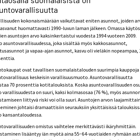
untovarallisuutta
llisuuden kokonaismäärään vaikuttavat eniten asunnot, joiden ar
kasvanut huomattavasti 1990-luvun laman jälkeen. Omassa käytö
ien asuntojen arvo kaksinkertaistui vuodesta 1994 vuoteen 2009.
 asuntovarallisuudessa, joka sisältää myös kakkosasunnot,
itusasunnot ja vapaa-ajan asunnot, kasvu oli vieläkin nopeampaa,
enttia.
tokaupat ovat tavallisen suomalaistalouden suurimpia kauppoja 
tovarallisuus keskeisin varallisuusmuoto. Asuntovarallisuutta
taa 70 prosenttia kotitalouksista. Koska asuntovarallisuuden os
 varallisuudesta on suuri, kaksi kolmasosaa (76 %), myös asunno
tamiseen liittyvä riski voi olla suuri. Asuntojen arvon laajamittai
eminen johtaisi dramaattisiin seurauksiin yksittäisissä talouksiss
o kansantaloudessa.
tovarallisuuden omistus vaihtelee merkittävästi ikäryhmittäin.
taminen lisääntyy iän myötä aina 55−64-vuotiaiden ryhmään asti