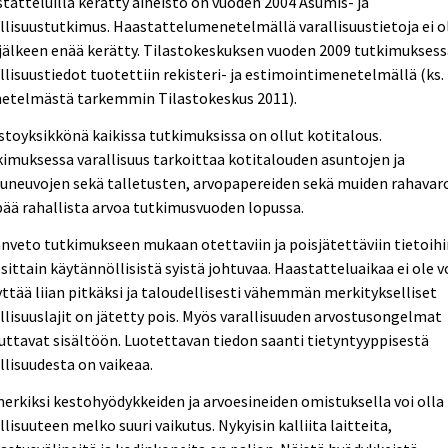
tatteluilla kerätty aineisto on vuoden 2004 Asumis- ja
llisuustutkimus. Haastattelumenetelmällä varallisuustietoja ei o
jälkeen enää kerätty. Tilastokeskuksen vuoden 2009 tutkimuksess
llisuustiedot tuotettiin rekisteri- ja estimointimenetelmällä (ks.
etelmästä tarkemmin Tilastokeskus 2011).
stoyksikkönä kaikissa tutkimuksissa on ollut kotitalous.
imuksessa varallisuus tarkoittaa kotitalouden asuntojen ja
uneuvojen sekä talletusten, arvopapereiden sekä muiden rahavar
ää rahallista arvoa tutkimusvuoden lopussa.
nveto tutkimukseen mukaan otettaviin ja poisjätettäviin tietoih
sittain käytännöllisistä syistä johtuvaa. Haastatteluaikaa ei ole v
ttää liian pitkäksi ja taloudellisesti vähemmän merkitykselliset
llisuuslajit on jätetty pois. Myös varallisuuden arvostusongelmat
uttavat sisältöön. Luotettavan tiedon saanti tietyntyyppisestä
llisuudesta on vaikeaa.
erkiksi kestohyödykkeiden ja arvoesineiden omistuksella voi olla
llisuuteen melko suuri vaikutus. Nykyisin kalliita laitteita,