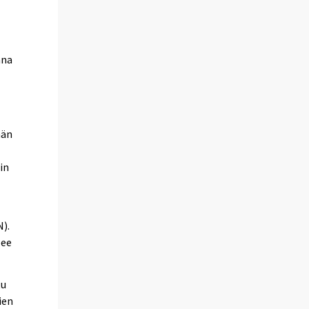
ana
män
in
).
lee
tu
ien