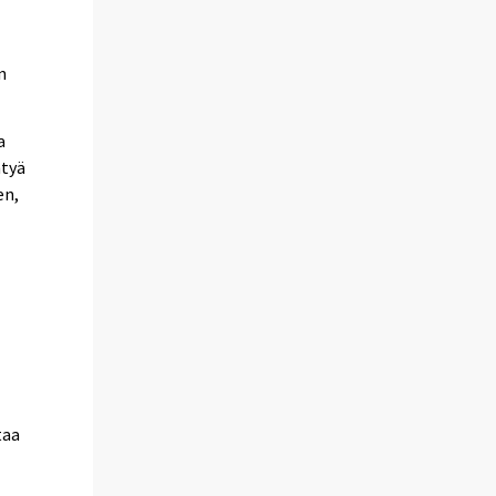
n
a
ntyä
en,
taa