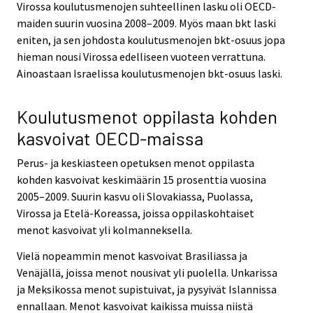
Virossa koulutusmenojen suhteellinen lasku oli OECD-
maiden suurin vuosina 2008–2009. Myös maan bkt laski
eniten, ja sen johdosta koulutusmenojen bkt-osuus jopa
hieman nousi Virossa edelliseen vuoteen verrattuna.
Ainoastaan Israelissa koulutusmenojen bkt-osuus laski.
Koulutusmenot oppilasta kohden
kasvoivat OECD-maissa
Perus- ja keskiasteen opetuksen menot oppilasta
kohden kasvoivat keskimäärin 15 prosenttia vuosina
2005–2009. Suurin kasvu oli Slovakiassa, Puolassa,
Virossa ja Etelä-Koreassa, joissa oppilaskohtaiset
menot kasvoivat yli kolmanneksella.
Vielä nopeammin menot kasvoivat Brasiliassa ja
Venäjällä, joissa menot nousivat yli puolella. Unkarissa
ja Meksikossa menot supistuivat, ja pysyivät Islannissa
ennallaan. Menot kasvoivat kaikissa muissa niistä