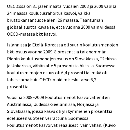
OECD:ssä on 31 jäsenmaata. Vuosien 2008 ja 2009 välillä
24 maassa koulutusrahoitus kasvoi, vaikka
bruttokansantuote aleni 26 maassa. Taantuman
globaalisuutta kuvaa se, että vuonna 2009 vain viidessä
OECD-maassa bkt kasvoi.
Islannissa ja Etelä-Koreassa oli suurin koulutusmenojen
bkt-osuus vuonna 2009: 8 prosenttia tai enemmän.
Pienin koulutusmenojen osuus on Slovakiassa, Tšekissä
ja Unkarissa, vähän alle 5 prosenttia bkt:stä. Suomessa
koulutusmenojen osuus oli 6,4 prosenttia, mikä oli
lähes sama kuin OECD-maiden keski- arvo 6,2
prosenttia.
Vuosina 2008–2009 koulutusmenot kasvoivat eniten
Australiassa, Uudessa-Seelannissa, Norjassa ja
Slovakiassa, joissa kasvu oli yli kymmenen prosenttia
edelliseen vuoteen verrattuna. Suomessa
koulutusmenot kasvoivat reaalisesti vain vähän. (Kuvio