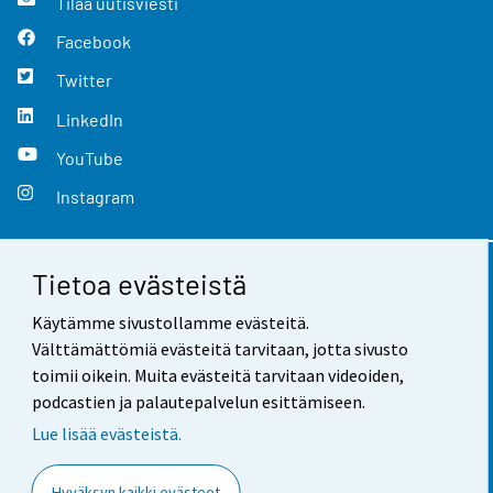
Tilaa uutisviesti
Facebook
Twitter
LinkedIn
YouTube
Instagram
Tietoa evästeistä
Yhteystiedot
Käytämme sivustollamme evästeitä.
Palaute
Välttämättömiä evästeitä tarvitaan, jotta sivusto
toimii oikein. Muita evästeitä tarvitaan videoiden,
Käyttöehdot
podcastien ja palautepalvelun esittämiseen.
Tietosuoja
Lue lisää evästeistä.
Saavutettavuus
Hyväksyn kaikki evästeet