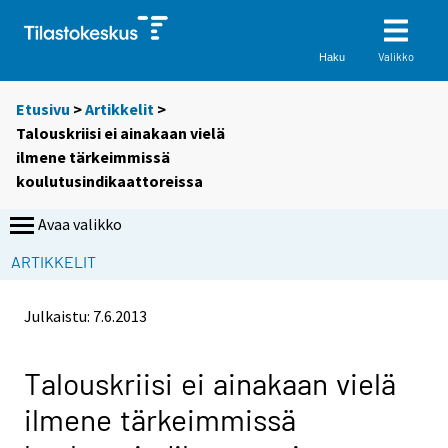
Valikko
Haku
Etusivu
>
Artikkelit
>
Talouskriisi ei ainakaan vielä
ilmene tärkeimmissä
koulutusindikaattoreissa
Avaa valikko
ARTIKKELIT
Julkaistu:
7.6.2013
Talouskriisi ei ainakaan vielä
ilmene tärkeimmissä