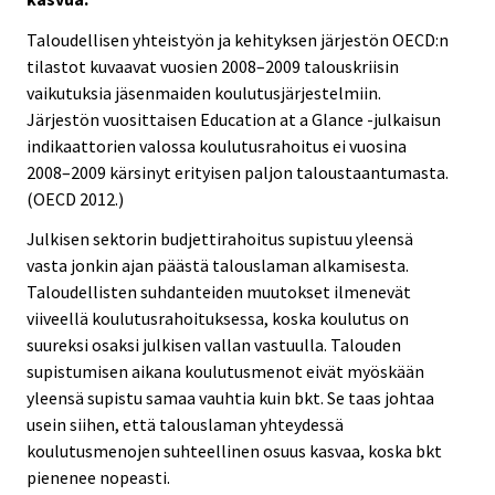
Taloudellisen yhteistyön ja kehityksen järjestön OECD:n
tilastot kuvaavat vuosien 2008–2009 talouskriisin
vaikutuksia jäsenmaiden koulutusjärjestelmiin.
Järjestön vuosittaisen Education at a Glance -julkaisun
indikaattorien valossa koulutusrahoitus ei vuosina
2008–2009 kärsinyt erityisen paljon taloustaantumasta.
(OECD 2012.)
Julkisen sektorin budjettirahoitus supistuu yleensä
vasta jonkin ajan päästä talouslaman alkamisesta.
Taloudellisten suhdanteiden muutokset ilmenevät
viiveellä koulutusrahoituksessa, koska koulutus on
suureksi osaksi julkisen vallan vastuulla. Talouden
supistumisen aikana koulutusmenot eivät myöskään
yleensä supistu samaa vauhtia kuin bkt. Se taas johtaa
usein siihen, että talouslaman yhteydessä
koulutusmenojen suhteellinen osuus kasvaa, koska bkt
pienenee nopeasti.