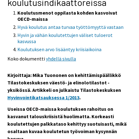
koulutusindikaattoreissa
Koulutusmenot oppilasta kohden kasvoivat
OECD-maissa
Hyvä koulutus antaa turvaa työttömyyttä vastaan
Hyvin ja vähän koulutettujen väliset tuloerot
kasvussa
Koulutuksen arvo lisääntyy kriisiaikoina
Koko dokumentti
yhdellä sivulla
Kirjoittaja: Mika Tuononen on kehittämispäällikkö
Tilastokeskuksen väestö- ja elinolotilastot -
yksikössä. Artikkeli on julkaistu Tilastokeskuksen
Hyvinvointikatsauksessa 1/2013
.
Useissa OECD-maissa koulutuksen rahoitus on
kasvanut talouskriisistä huolimatta. Korkeasti
koulutettujen palkkataso kehittyy suotuisasti, mikä
osaltaan kuvaa koulutetun työvoiman kysynnän
kasvua.