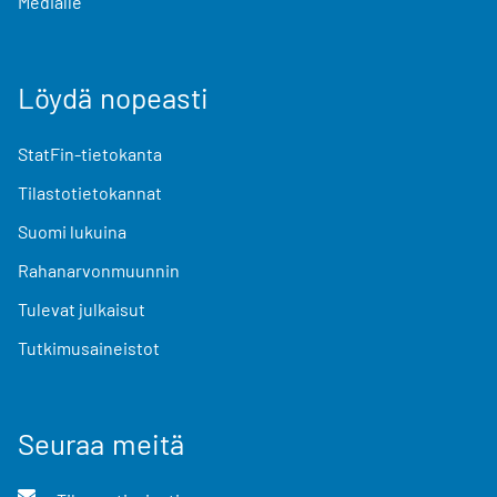
Medialle
Löydä nopeasti
StatFin-tietokanta
Tilastotietokannat
Suomi lukuina
Rahanarvonmuunnin
Tulevat julkaisut
Tutkimusaineistot
Seuraa meitä