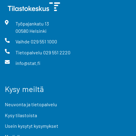
Työpajankatu
13
00580
Helsinki
Vaihde
029 551 1000
Tietopalvelu
029 551 2220
info@stat.fi
Kysy meiltä
Neuvonta ja tietopalvelu
Kysy tilastoista
Usein kysytyt kysymykset