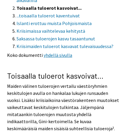
aikavälillä
Toisaalla tuloerot kasvoivat...
...toisaalla tuloerot kaventuivat
Islanti erottuu muista Pohjoismaista
Kriisimaissa vaihtelevaa kehitystä
Saksassa tuloerojen kasvu tasaantunut
Kriisimaiden tuloerot kasvavat tulevaisuudessa?
Koko dokumentti
yhdellä sivulla
Toisaalla tuloerot kasvoivat...
Maiden välinen tuloerojen vertailu väestöryhmien
keskitulojen avulla on hankalaa lukujen runsauden
vuoksi. Lisäksi kriisiaikoina väestörakenteen muutokset
vaikeuttavat keskitulojen tulkintaa. Jäljempänä
mitataankin tuloerojen muutosta yhdellä
indikaattorilla, Gini-kertoimella. Se kuvaa
keskimääräisiä maiden sisäisiä suhteellisia tuloeroja
.
3