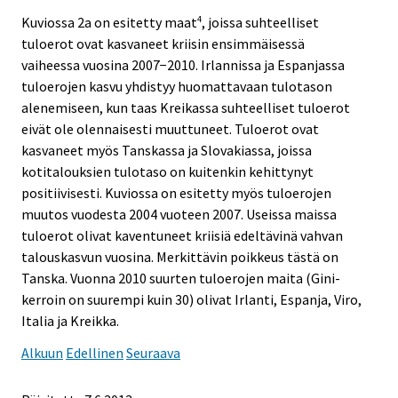
Kuviossa 2a on esitetty maat
, joissa suhteelliset
4
tuloerot ovat kasvaneet kriisin ensimmäisessä
vaiheessa vuosina 2007−2010. Irlannissa ja Espanjassa
tuloerojen kasvu yhdistyy huomattavaan tulotason
alenemiseen, kun taas Kreikassa suhteelliset tuloerot
eivät ole olennaisesti muuttuneet. Tuloerot ovat
kasvaneet myös Tanskassa ja Slovakiassa, joissa
kotitalouksien tulotaso on kuitenkin kehittynyt
positiivisesti. Kuviossa on esitetty myös tuloerojen
muutos vuodesta 2004 vuoteen 2007. Useissa maissa
tuloerot olivat kaventuneet kriisiä edeltävinä vahvan
talouskasvun vuosina. Merkittävin poikkeus tästä on
Tanska. Vuonna 2010 suurten tuloerojen maita (Gini-
kerroin on suurempi kuin 30) olivat Irlanti, Espanja, Viro,
Italia ja Kreikka.
Alkuun
Edellinen
Seuraava