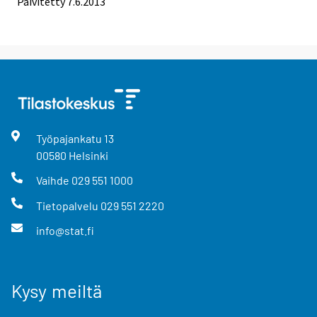
Päivitetty 7.6.2013
Työpajankatu
13
00580
Helsinki
Vaihde
029 551 1000
Tietopalvelu
029 551 2220
info@stat.fi
Kysy meiltä