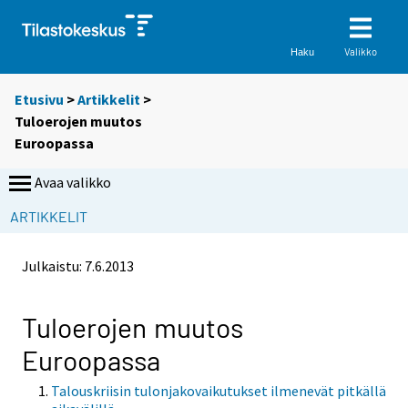
Valikko
Haku
Etusivu
>
Artikkelit
>
Tuloerojen muutos
Euroopassa
Avaa valikko
ARTIKKELIT
Julkaistu:
7.6.2013
Tuloerojen muutos
Euroopassa
Talouskriisin tulonjakovaikutukset ilmenevät pitkällä