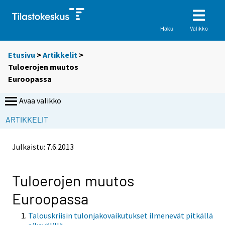
Valikko
Haku
Etusivu
>
Artikkelit
>
Tuloerojen muutos
Euroopassa
Avaa valikko
ARTIKKELIT
Julkaistu:
7.6.2013
Tuloerojen muutos
Euroopassa
Talouskriisin tulonjakovaikutukset ilmenevät pitkällä