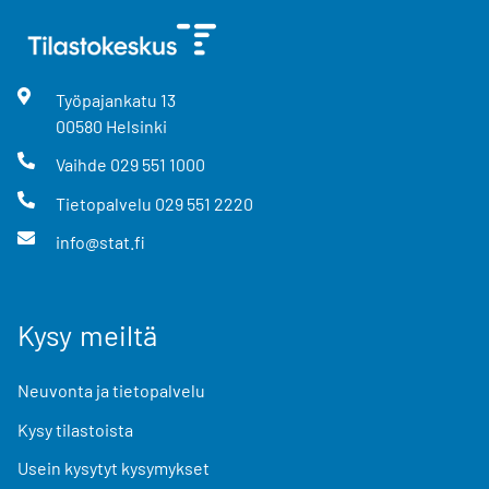
Työpajankatu
13
00580
Helsinki
Vaihde
029 551 1000
Tietopalvelu
029 551 2220
info@stat.fi
Kysy meiltä
Neuvonta ja tietopalvelu
Kysy tilastoista
Usein kysytyt kysymykset