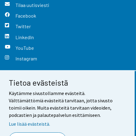
Tilaa uutisviesti
Facebook
Twitter
LinkedIn
YouTube
Instagram
Tietoa evästeistä
Yhteystiedot
Käytämme sivustollamme evästeitä.
Palaute
Välttämättömiä evästeitä tarvitaan, jotta sivusto
toimii oikein. Muita evästeitä tarvitaan videoiden,
Käyttöehdot
podcastien ja palautepalvelun esittämiseen.
Tietosuoja
Lue lisää evästeistä.
Saavutettavuus