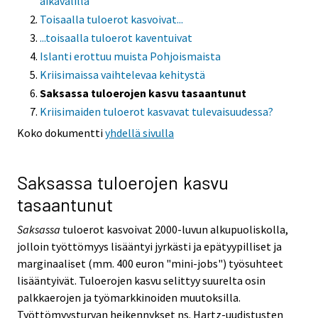
aikavälillä
Toisaalla tuloerot kasvoivat...
...toisaalla tuloerot kaventuivat
Islanti erottuu muista Pohjoismaista
Kriisimaissa vaihtelevaa kehitystä
Saksassa tuloerojen kasvu tasaantunut
Kriisimaiden tuloerot kasvavat tulevaisuudessa?
Koko dokumentti
yhdellä sivulla
Saksassa tuloerojen kasvu
tasaantunut
Saksassa
tuloerot kasvoivat 2000-luvun alkupuoliskolla,
jolloin työttömyys lisääntyi jyrkästi ja epätyypilliset ja
marginaaliset (mm. 400 euron "mini-jobs") työsuhteet
lisääntyivät. Tuloerojen kasvu selittyy suurelta osin
palkkaerojen ja työmarkkinoiden muutoksilla.
Työttömyysturvan heikennykset ns. Hartz-uudistusten