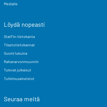
Medialle
Löydä nopeasti
StatFin-tietokanta
Tilastotietokannat
Suomi lukuina
Rahanarvonmuunnin
Tulevat julkaisut
Tutkimusaineistot
Seuraa meitä