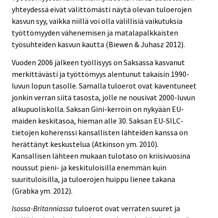
yhteydessä eivät välittömästi näytä olevan tuloerojen
kasvun syy, vaikka niillä voi olla välillisiä vaikutuksia
työttömyyden vähenemisen ja matalapalkkaisten
työsuhteiden kasvun kautta (Biewen & Juhasz 2012).
Vuoden 2006 jälkeen työllisyys on Saksassa kasvanut
merkittävästi ja työttömyys alentunut takaisin 1990-
luvun lopun tasolle. Samalla tuloerot ovat kaventuneet
jonkin verran siitä tasosta, jolle ne nousivat 2000-luvun
alkupuoliskolla. Saksan Gini-kerroin on nykyään EU-
maiden keskitasoa, hieman alle 30. Saksan EU-SILC-
tietojen koherenssi kansallisten lähteiden kanssa on
herättänyt keskustelua (Atkinson ym. 2010).
Kansallisen lähteen mukaan tulotaso on kriisivuosina
noussut pieni- ja keskituloisilla enemmän kuin
suurituloisilla, ja tuloerojen huippu lienee takana
(Grabka ym. 2012).
Isossa-Britanniassa
tuloerot ovat verraten suuret ja