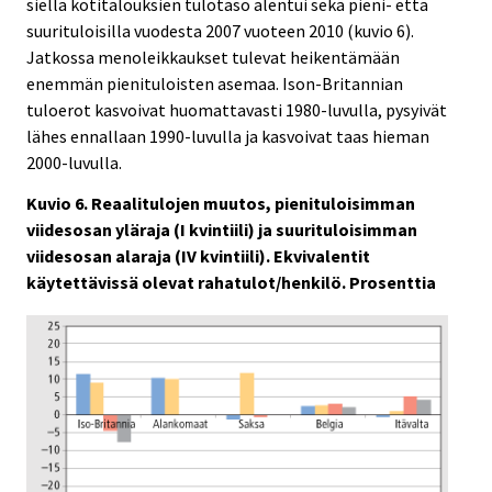
siellä kotitalouksien tulotaso alentui sekä pieni- että
suurituloisilla vuodesta 2007 vuoteen 2010 (kuvio 6).
Jatkossa menoleikkaukset tulevat heikentämään
enemmän pienituloisten asemaa. Ison-Britannian
tuloerot kasvoivat huomattavasti 1980-luvulla, pysyivät
lähes ennallaan 1990-luvulla ja kasvoivat taas hieman
2000-luvulla.
Kuvio 6. Reaalitulojen muutos, pienituloisimman
viidesosan yläraja (I kvintiili) ja suurituloisimman
viidesosan alaraja (IV kvintiili). Ekvivalentit
käytettävissä olevat rahatulot/henkilö. Prosenttia