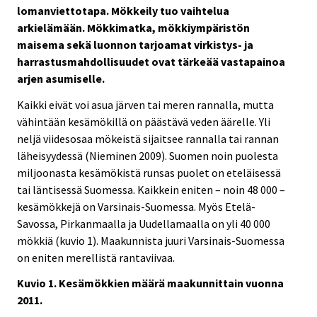
lomanviettotapa. Mökkeily tuo vaihtelua
arkielämään. Mökkimatka, mökkiympäristön
maisema sekä luonnon tarjoamat virkistys- ja
harrastusmahdollisuudet ovat tärkeää vastapainoa
arjen asumiselle.
Kaikki eivät voi asua järven tai meren rannalla, mutta
vähintään kesämökillä on päästävä veden äärelle. Yli
neljä viidesosaa mökeistä sijaitsee rannalla tai rannan
läheisyydessä (Nieminen 2009). Suomen noin puolesta
miljoonasta kesämökistä runsas puolet on eteläisessä
tai läntisessä Suomessa. Kaikkein eniten – noin 48 000 –
kesämökkejä on Varsinais-Suomessa. Myös Etelä-
Savossa, Pirkanmaalla ja Uudellamaalla on yli 40 000
mökkiä (kuvio 1). Maakunnista juuri Varsinais-Suomessa
on eniten merellistä rantaviivaa.
Kuvio 1. Kesämökkien määrä maakunnittain vuonna
2011.