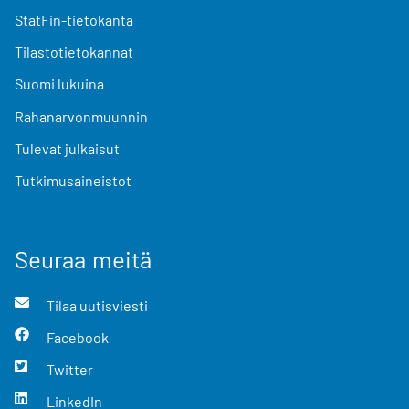
StatFin-tietokanta
Tilastotietokannat
Suomi lukuina
Rahanarvonmuunnin
Tulevat julkaisut
Tutkimusaineistot
Seuraa meitä
Tilaa uutisviesti
Facebook
Twitter
LinkedIn