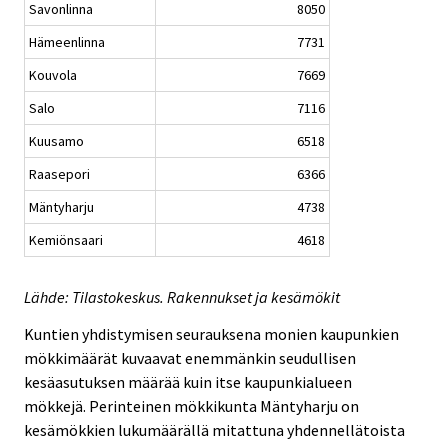
Savonlinna
8050
Hämeenlinna
7731
Kouvola
7669
Salo
7116
Kuusamo
6518
Raasepori
6366
Mäntyharju
4738
Kemiönsaari
4618
Lähde: Tilastokeskus. Rakennukset ja kesämökit
Kuntien yhdistymisen seurauksena monien kaupunkien
mökkimäärät kuvaavat enemmänkin seudullisen
kesäasutuksen määrää kuin itse kaupunkialueen
mökkejä. Perinteinen mökkikunta Mäntyharju on
kesämökkien lukumäärällä mitattuna yhdennellätoista