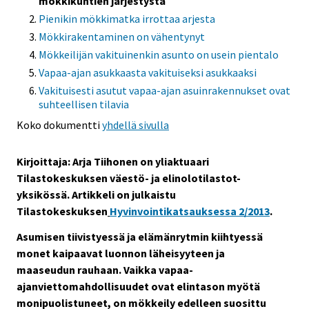
mökkikuntien järjestystä
Pienikin mökkimatka irrottaa arjesta
Mökkirakentaminen on vähentynyt
Mökkeilijän vakituinenkin asunto on usein pientalo
Vapaa-ajan asukkaasta vakituiseksi asukkaaksi
Vakituisesti asutut vapaa-ajan asuinrakennukset ovat
suhteellisen tilavia
Koko dokumentti
yhdellä sivulla
Kirjoittaja: Arja Tiihonen on yliaktuaari
Tilastokeskuksen väestö- ja elinolotilastot-
yksikössä. Artikkeli on julkaistu
Tilastokeskuksen
Hyvinvointikatsauksessa 2/2013
.
Asumisen tiivistyessä ja elämänrytmin kiihtyessä
monet kaipaavat luonnon läheisyyteen ja
maaseudun rauhaan. Vaikka vapaa-
ajanviettomahdollisuudet ovat elintason myötä
monipuolistuneet, on mökkeily edelleen suosittu