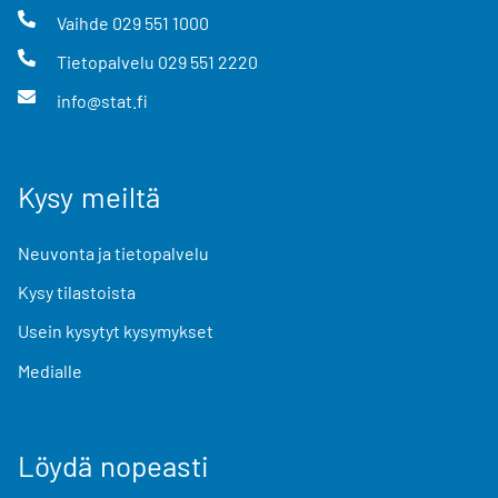
Vaihde
029 551 1000
Tietopalvelu
029 551 2220
info@stat.fi
Kysy meiltä
Neuvonta ja tietopalvelu
Kysy tilastoista
Usein kysytyt kysymykset
Medialle
Löydä nopeasti