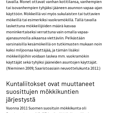
tavalla. Monet ottavat vanhan kotitilansa, vanhempien
tai isovanhempien tyhjäksi jääneen asunnon vapaa-ajan
käyttöön. Mökkeillä voi myös sukulaisten tai tuttavien
mökeillä tai esimerkiksi vuokramökillä. Tällä tavalla
laskettuna mökkeilijöiden määrä kasvaa
moninkertaiseksi verrattuna vain omalla vapaa-
ajanasunnolla aikaansa viettäviin. Pelkästään
varsinaisilla kesämökeillä on tutkimusten mukaan noin
kaksi miljoonaa käyttäjää, ja tämän lisäksi
mökkeilijöihin voidaan laskea mm. vuokramökin
käyttäjät sekä tyhjiksi jääneiden asuntojen käyttäjät.
(Nieminen 2009; Saaristoasiain neuvottelukunta 2012.)
Kuntaliitokset ovat muuttaneet
suosittujen mökkikuntien
järjestystä
Vuonna 2011 Suomen suosituin mökkikunta oli