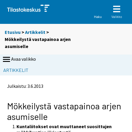
Valikko
Haku
Etusivu
>
Artikkelit
>
Mökkeilystä vastapainoa arjen
asumiselle
Avaa valikko
ARTIKKELIT
Julkaistu:
3.6.2013
Mökkeilystä vastapainoa arjen
asumiselle
Kuntaliitokset ovat muuttaneet suosittujen