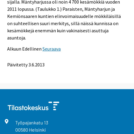
sijalla. Mäntyharjussa oli noin 4 700 kesämökkiä vuoden
2011 lopussa. (Taulukko 1.) Paraisten, Mäntyharjun ja
Kemiönsaaren kuntien elinvoimaisuudelle mökkiläisillä
on suhteellisen suuri merkitys, sillä näissä kunnissa on
kesämökkejä enemmän kuin vakinaisesti asuttuja
asuntoja.
Alkuun
Edellinen
Seuraava
Päivitetty 3.6.2013
Työpajankatu
13
00580
Helsinki