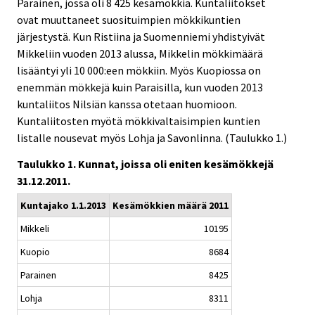
Parainen, jossa oli 8 425 kesämökkiä. Kuntaliitokset
ovat muuttaneet suosituimpien mökkikuntien
järjestystä. Kun Ristiina ja Suomenniemi yhdistyivät
Mikkeliin vuoden 2013 alussa, Mikkelin mökkimäärä
lisääntyi yli 10 000:een mökkiin. Myös Kuopiossa on
enemmän mökkejä kuin Paraisilla, kun vuoden 2013
kuntaliitos Nilsiän kanssa otetaan huomioon.
Kuntaliitosten myötä mökkivaltaisimpien kuntien
listalle nousevat myös Lohja ja Savonlinna. (Taulukko 1.)
Taulukko 1. Kunnat, joissa oli eniten kesämökkejä
31.12.2011.
Kuntajako 1.1.2013
Kesämökkien määrä 2011
Mikkeli
10195
Kuopio
8684
Parainen
8425
Lohja
8311