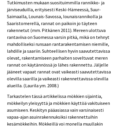
Tutkimusten mukaan suosituimmilla rannikko- ja
järviseuduilla, erityisesti Keski-Hämeessä, Suur-
Saimaalla, Lounais-Savossa, lounaisrannikolla ja
Saaristomerellä, rannat on paikoin jo täyteen
rakennetut (mm. Pitkänen 2011). Mereen ulottuva
rantaviiva on Suomessa varsin pitkä, mikä on tehnyt
mahdolliseksi runsaan rantarakentamisen niemille,
lahdille ja saariin. Suhteellisen hyvin saavutettavissa
olevat, rakentamiseen parhaiten soveltuvat meren
rannat on käytännössä jo lähes rakennettu. Jäljelle
jääneet vapaat rannat ovat vaikeasti saavutettavissa
olevilla saarilla ja vaikeasti rakennettavissa olevilla
alueilla. (Laurila ym. 2008.)
Tarkastelen tässä artikkelissa mökkien sijaintia,
mökkeilyn yleisyyttä ja mökkien käyttöä vakituiseen
asumiseen. Keskityn pääasiassa vain varsinaisesti
vapaa-ajan asuinrakennuksiksi rakennettuihin
kesämökkeihin. Mökkeillä voi monella muullakin