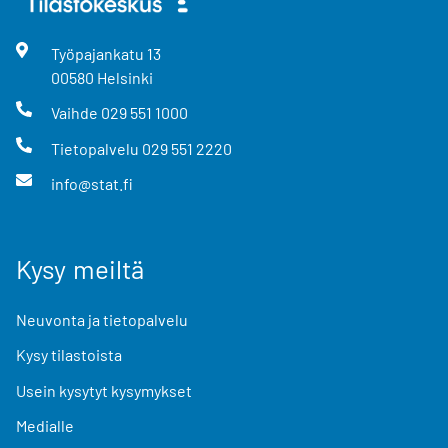
Työpajankatu
13
00580
Helsinki
Vaihde
029 551 1000
Tietopalvelu
029 551 2220
info@stat.fi
Kysy meiltä
Neuvonta ja tietopalvelu
Kysy tilastoista
Usein kysytyt kysymykset
Medialle