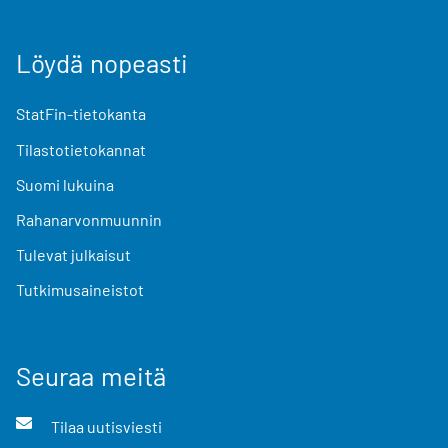
Löydä nopeasti
StatFin-tietokanta
Tilastotietokannat
Suomi lukuina
Rahanarvonmuunnin
Tulevat julkaisut
Tutkimusaineistot
Seuraa meitä
Tilaa uutisviesti