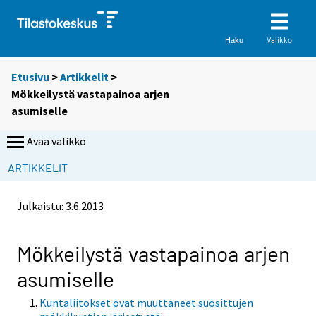
Valikko
Haku
Etusivu
>
Artikkelit
>
Mökkeilystä vastapainoa arjen
asumiselle
Avaa valikko
ARTIKKELIT
Julkaistu:
3.6.2013
Mökkeilystä vastapainoa arjen
asumiselle
Kuntaliitokset ovat muuttaneet suosittujen