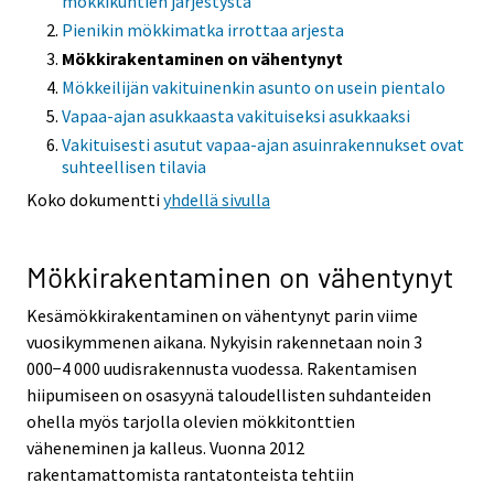
mökkikuntien järjestystä
Pienikin mökkimatka irrottaa arjesta
Mökkirakentaminen on vähentynyt
Mökkeilijän vakituinenkin asunto on usein pientalo
Vapaa-ajan asukkaasta vakituiseksi asukkaaksi
Vakituisesti asutut vapaa-ajan asuinrakennukset ovat
suhteellisen tilavia
Koko dokumentti
yhdellä sivulla
Mökkirakentaminen on vähentynyt
Kesämökkirakentaminen on vähentynyt parin viime
vuosikymmenen aikana. Nykyisin rakennetaan noin 3
000−4 000 uudisrakennusta vuodessa. Rakentamisen
hiipumiseen on osasyynä taloudellisten suhdanteiden
ohella myös tarjolla olevien mökkitonttien
väheneminen ja kalleus. Vuonna 2012
rakentamattomista rantatonteista tehtiin