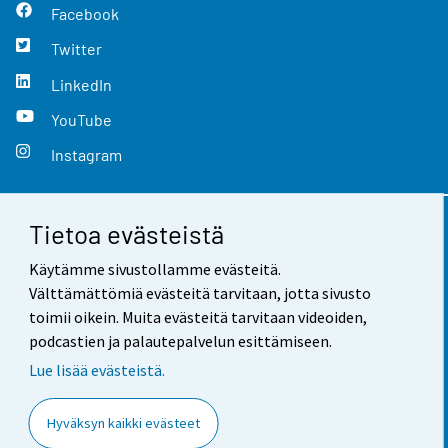
Facebook
Twitter
LinkedIn
YouTube
Instagram
Tietoa evästeistä
Yhteystiedot
Käytämme sivustollamme evästeitä.
Palaute
Välttämättömiä evästeitä tarvitaan, jotta sivusto
toimii oikein. Muita evästeitä tarvitaan videoiden,
Käyttöehdot
podcastien ja palautepalvelun esittämiseen.
Tietosuoja
Lue lisää evästeistä.
Saavutettavuus
Hyväksyn kaikki evästeet
Tietoa sivustosta