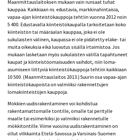
Maanmittauslaitoksen mukaan vain runsaat tuhat
kauppaa. Kaikkiaan ns. edustavia, markkinahintaisia,
vapaa-ajan kiinteistökauppoja tehtiin vuonna 2012 noin
5 400. Edustavalla kiinteistökaupalla tarkoitetaan koko
kiinteistön tai määräalan kauppaa, joka ei ole
sukulaisten välinen, kaupassa ei ole pidätetty eläke- tai
muita oikeuksia eikä luovutus sisällä irtaimistoa. Jos
mukaan lasketaan myös sukulaisten välillä tapahtuneet
kaupat ja kiinteistöomaisuuden vaihdot, niin loma-
asumiseen liittyviä kiinteistökauppoja tehtiin kaikkiaan
10 500. (Maanmittauslaitos 2013.) Suurin osa vapaa-ajan
kiinteistökaupoista on valmiiksi rakennettujen
lomakiinteistöjen kauppoja.
Mökkien uudisrakentaminen voi kohdistua
rakentamattomalle tontille, omalle tai peritylle
maalle tai esimerkiksi jo valmiiksi rakennetulle
mökkitontille. Viime vuosina uudisrakentaminen on
ollut vilkkainta Etelä-Savossa ja Varsinais-Suomen