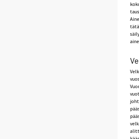
koko
taus
Aine
tätä
säil
ain
Ve
Velk
vuos
Vuo
vuo
joht
pääs
pääs
velk
ali
kään