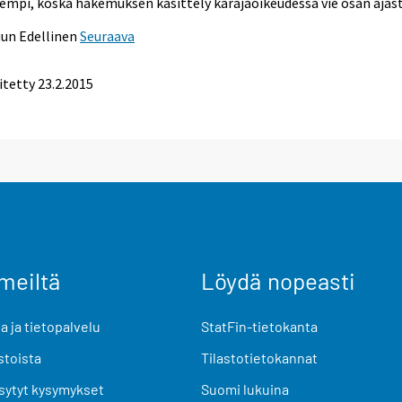
empi, koska hakemuksen käsittely käräjäoikeudessa vie osan ajast
uun
Edellinen
Seuraava
itetty 23.2.2015
meiltä
Löydä nopeasti
 ja tietopalvelu
StatFin-tietokanta
stoista
Tilastotietokannat
sytyt kysymykset
Suomi lukuina