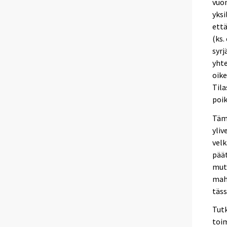
vuon
yksi
että
(ks.
syrj
yhte
oike
Tila
poik
Tämä
yliv
velk
päät
mutt
mahd
täss
Tutk
toim