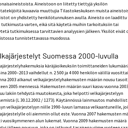
naisaineistoista. Aineistoon on liitetty tiettyjä yksilön
tatekijöitä kuvaavia muuttujia Tilastokeskuksen muista aineistoi
istot on yhdistetty henkilötunnuksen avulla. Aineisto on laadittu 
 tutkimusta varten, eikä sitä käytetä muihin tarkoituksiin tai
ytetä tutkimuksessa tarvittavien analyysien jälkeen. Yksilöt eivät 
eistossa tunnistettavassa muodossa.
lkajärjestelyt Suomessa 2000-luvulla
ajärjestelyhakemuksia käräjäoikeuksiin toimittaneiden lukumäär
ina 2000–2013 vaihdellut n. 2 500 ja 4 000 henkilön välillä vuositta
nna 2003 alkanut velkajärjestelyhakemusten määrän nousu tasoit
teen 2005 mennessä. Hakemusten määrän suuri kasvu vuonna 200
uu lakiin tehdystä muutoksesta, joka helpotti velkajärjestelyyn
emistä (L 30.12.2002 / 1273). Käytännössä lainmuutos mahdollist
yn velkajärjestelyyn niille 1990-luvun lamassa velkaantuneille, jo
ajärjestelylle oli aiemmin ollut este. Vuonna 2007 hakemusten m
tti vuosikymmenen alun lukemat. Vuonna 2009 hakemusten määrä
tyi jälleen nousuun, joka on jatkunut tasaisena viime vuoteen saa