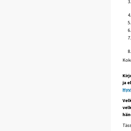
Kok
Kir
ja e
Hyv
Vel
vel
hän
Täss