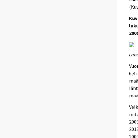
(Kuv
Kuv
luk
200
Lähd
Vuon
6,4 
määr
läht
määr
Velk
mita
2009
2013
2000