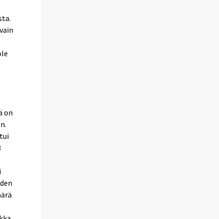
sta.
vain
ole
ä on
in.
tui
3
i
iden
äärä
kka.