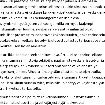
na 2008 päättyneiden velkajärjestelyjen jälkeen. Aiemmassa
lötason velkaongelmia tarkastelleessa tutkimuksessa on havaitt
 velkajärjestely ei katkaise kaikkien ylivelkaantuneiden velkakierr
 esim. Valkama 2011a). Velkaongelma on usein osa
äytymiskehitystä, joten velkaongelmilla on myös laajempi
iskunnallinen luonne. Yksilön velka-asiat ja niihin liittyvät
udelliset prosessit muodostavat kokonaisuuden, jonka tarkastel
stokeskuksen velkajärjestely- ja ulosottotilastot tarjoavat osalt
keuksellisen hyvän aineiston.
 artikkeli on luonteeltaan kuvaileva. Artikkelissa tarkastellaan
elkaantumiseen liittyviä tekijöitä, päätymistä velkajärjestelyyn ja
ajärjestelyn läpikäyneiden ulosottohistoriaa velkajärjestelyn
tymisen jälkeen. Aihetta lähestytään tilastoaineistojen avulla,
a yksityiskohtaisempi tarkastelu ei ole tämän artikkelin laajuud
ollista. Muun muassa syitä, miksi yksilö päätyy velkajärjestelyyn 
ä artikkelissa tarkastella.
imusaineisto on poimittu oikeushallinnon Tilastokeskukselle
ittamista ulosottoja ja velkajärjestelyjä koskevasta