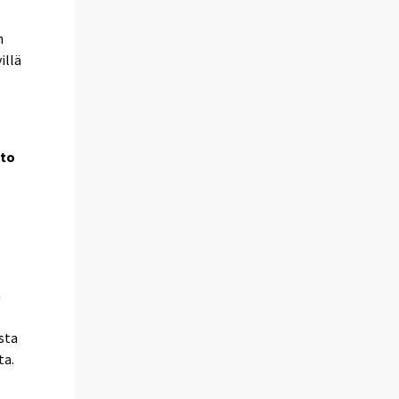
n
illä
sto
ä
sta
ta.