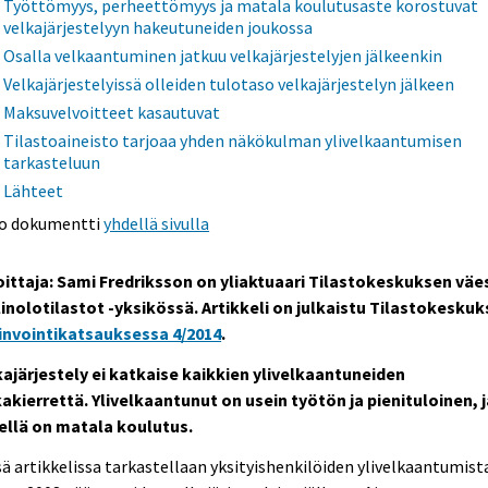
Työttömyys, perheettömyys ja matala koulutusaste korostuvat
velkajärjestelyyn hakeutuneiden joukossa
Osalla velkaantuminen jatkuu velkajärjestelyjen jälkeenkin
Velkajärjestelyissä olleiden tulotaso velkajärjestelyn jälkeen
Maksuvelvoitteet kasautuvat
Tilastoaineisto tarjoaa yhden näkökulman ylivelkaantumisen
tarkasteluun
Lähteet
o dokumentti
yhdellä sivulla
joittaja: Sami Fredriksson on yliaktuaari Tilastokeskuksen väe
linolotilastot -yksikössä.
Artikkeli on julkaistu Tilastokesku
invointikatsauksessa 4/2014
.
kajärjestely ei katkaise kaikkien ylivelkaantuneiden
kakierrettä.
Ylivelkaantunut on usein työtön ja pienituloinen, j
ellä on matala koulutus.
ä artikkelissa tarkastellaan yksityishenkilöiden ylivelkaantumist