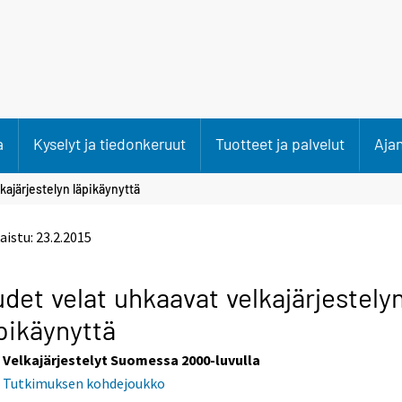
a
Kyselyt ja tiedonkeruut
Tuotteet ja palvelut
Aja
kajärjestelyn läpikäynyttä
aistu:
23.2.2015
det velat uhkaavat velkajärjestely
pikäynyttä
Velkajärjestelyt Suomessa 2000-luvulla
Tutkimuksen kohdejoukko