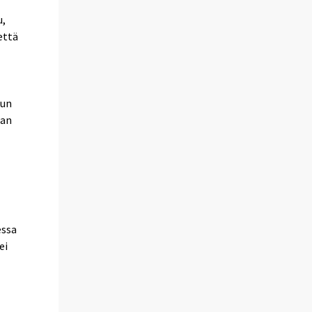
u,
että
uun
aan
essa
ei