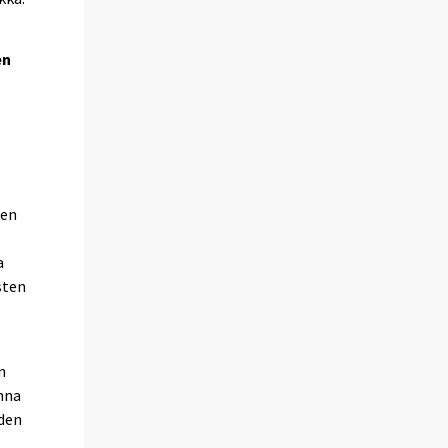
en
den
a
sten
n
onna
oden