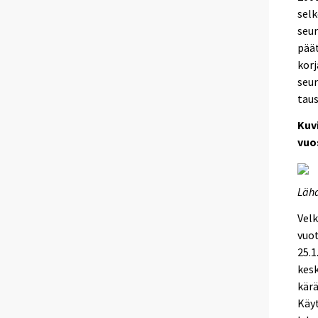
selk
seur
päät
korj
seu
taus
Kuv
vuo
Lähd
Velk
vuot
25.1
kes
kärä
Käyt