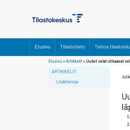
Etusivu
Tilastotieto
Tietoa tilastoist
Etusivu
>
Artikkelit
> Uudet velat uhkaavat vel
ARTIKKELIT
Julk
Lisätietoja
Uu
lä