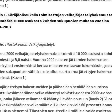
io 1.)
io 1. Käräjäoikeuksiin toimitettujen velkajärjestelyhakemust
umäärä 10 000 asukasta kohden sukupuolen mukaan vuosina
0–2013
e: Tilastokeskus. Velkajärjestelyt.
na 2000 velkajärjestelyhakemuksia toimitti 10 000 asukasta koh
miestä ja 5,0 naista. Vuonna 2009 naisten jättämien hakemusten
ä ylitti ensimmäistä kertaa miesten vastaavan lukumäärän, jost
ien sukupuolten välillä ei ole ollut suurta eroa jätettyjen hakemu
ässä. (Kuvio 1.)
ajärjestelyyn hakeutuneiden ja päässeiden henkilöiden euroissa
ttu keskimääräinen velka vähentyi selvästi vuodesta 2000 vuotee
, jonka jälkeen velkamäärä kääntyi lievään nousuun (kuvio 2). Vu
 keskimääräinen velkamäärä oli kuitenkin vielä 60 prosenttia vu
 lukua pienempi. Tilastojen perusteella ilmiölle ei voida osoittaa