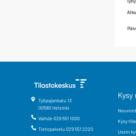
lyhy
Alk
Päiv
Kysy 
Työpajankatu
13
00580
Helsinki
Neuvonta
Vaihde
029 551 1000
Kysy tila
Tietopalvelu
029 551 2220
Usein ky