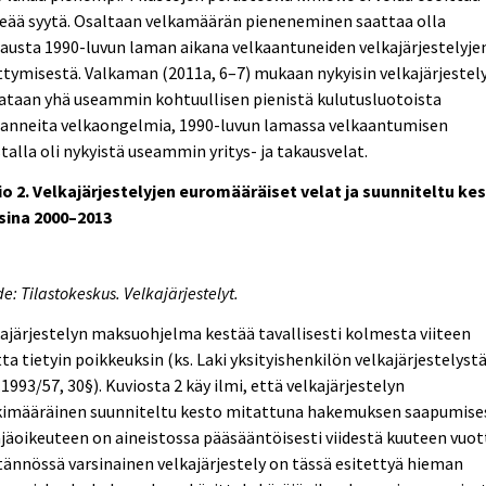
eää syytä. Osaltaan velkamäärän pieneneminen saattaa olla
austa 1990-luvun laman aikana velkaantuneiden velkajärjestelyje
tymisestä. Valkaman (2011a, 6–7) mukaan nykyisin velkajärjestely
ataan yhä useammin kohtuullisen pienistä kulutusluotoista
ranneita velkaongelmia, 1990-luvun lamassa velkaantumisen
talla oli nykyistä useammin yritys- ja takausvelat.
io 2. Velkajärjestelyjen euromääräiset velat ja suunniteltu ke
sina 2000–2013
e: Tilastokeskus. Velkajärjestelyt.
ajärjestelyn maksuohjelma kestää tavallisesti kolmesta viiteen
ta tietyin poikkeuksin (ks. Laki yksityishenkilön velkajärjestelyst
.1993/57, 30§). Kuviosta 2 käy ilmi, että velkajärjestelyn
kimääräinen suunniteltu kesto mitattuna hakemuksen saapumise
jäoikeuteen on aineistossa pääsääntöisesti viidestä kuuteen vuot
ännössä varsinainen velkajärjestely on tässä esitettyä hieman