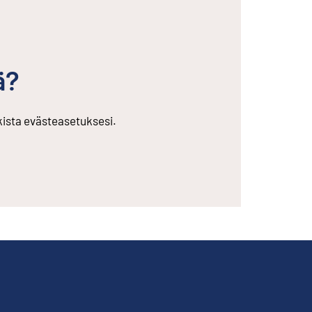
ä?
rkista evästeasetuksesi.