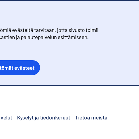
iä evästeitä tarvitaan, jotta sivusto toimii
castien ja palautepalvelun esittämiseen.
ttömät evästeet
lvelut
Kyselyt ja tiedonkeruut
Tietoa meistä