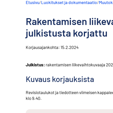
Etusivu
/
Luokitukset ja dokumentaatio
/
Muutoks
s
ä
l
Rakentamisen liikev
t
ö
ö
julkistusta korjattu
n
Korjausajankohta:
15.2.2024
Julkistus:
rakentamisen liikevaihtokuvaaja 202
Kuvaus korjauksista
Revisiotaulukot ja tiedotteen viimeisen kappale
klo 9.40.