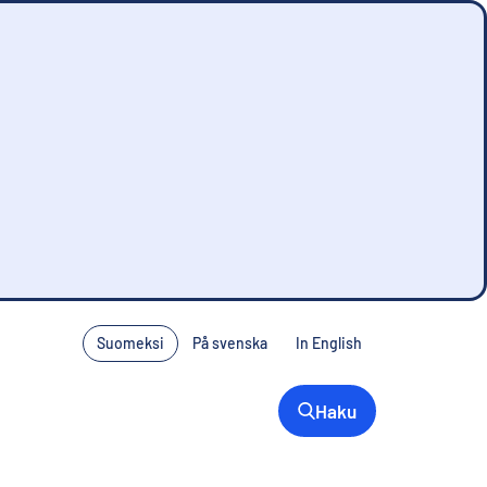
Suomeksi
På svenska
In English
Haku