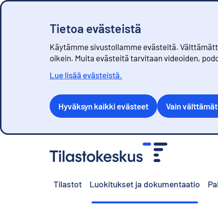
Tietoa evästeistä
Käytämme sivustollamme evästeitä. Välttämättöm
oikein. Muita evästeitä tarvitaan videoiden, pod
Lue lisää evästeistä.
Hyväksyn kaikki evästeet
Vain välttämä
S
i
i
r
Tilastot
Luokitukset ja dokumentaatio
Pa
r
y
s
i