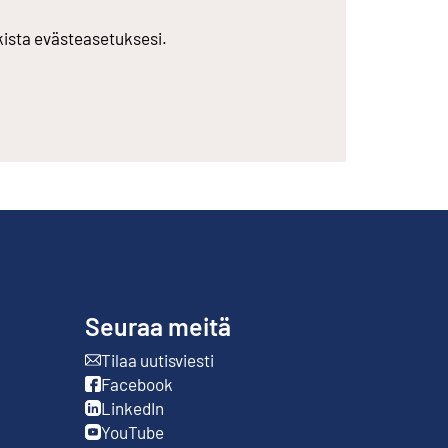
rkista evästeasetuksesi.
Seuraa meitä
Tilaa uutisviesti
Ulkoinen linkki
Facebook
Ulkoinen linkki
LinkedIn
Ulkoinen linkki
YouTube
Ulkoinen linkki