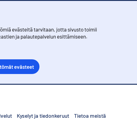
iä evästeitä tarvitaan, jotta sivusto toimii
castien ja palautepalvelun esittämiseen.
ttömät evästeet
lvelut
Kyselyt ja tiedonkeruut
Tietoa meistä