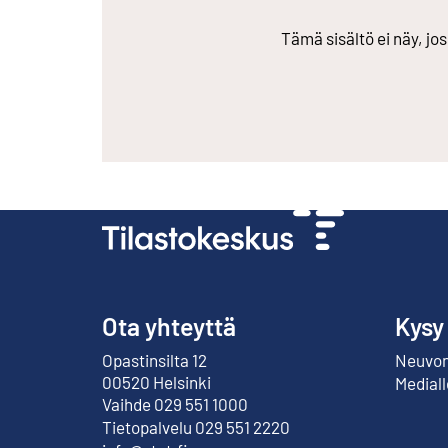
Tämä sisältö ei näy, jo
Ota yhteyttä
Kysy
Opastinsilta 12
Neuvont
Ulkoinen linkki
00520 Helsinki
Mediall
Vaihde 029 551 1000
Tietopalvelu 029 551 2220