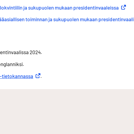
lokvintiilin ja sukupuolen mukaan presidentinvaaleissa
(
Ulkoin
ääasiallisen toiminnan ja sukupuolen mukaan presidentinvaal
entinvaalissa 2024.
englanniksi.
n-tietokannassa
Ulkoinen linkki
.