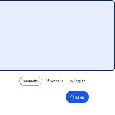
Suomeksi
På svenska
In English
Haku