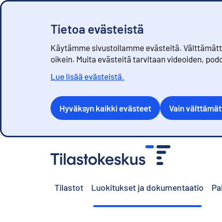
Tietoa evästeistä
Käytämme sivustollamme evästeitä. Välttämättöm
oikein. Muita evästeitä tarvitaan videoiden, pod
Lue lisää evästeistä.
Hyväksyn kaikki evästeet
Vain välttämä
S
i
i
r
Tilastot
Luokitukset ja dokumentaatio
Pa
r
y
s
i