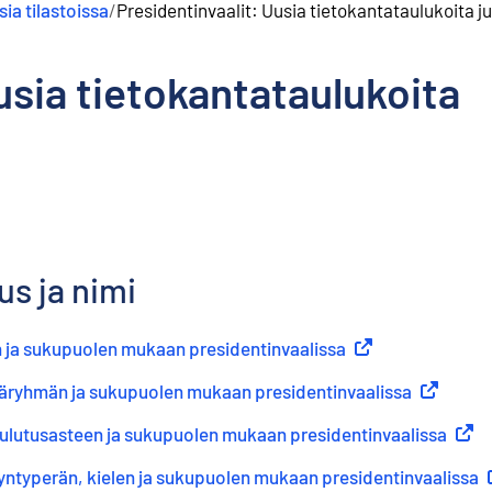
ia tilastoissa
/
Presidentinvaalit: Uusia tietokantataulukoita j
usia tietokantataulukoita
s ja nimi
än ja sukupuolen mukaan presidentinvaalissa
(
Ulkoinen linkki
)
ikäryhmän ja sukupuolen mukaan presidentinvaalissa
(
Ulkoinen 
koulutusasteen ja sukupuolen mukaan presidentinvaalissa
(
Ulkoi
yntyperän, kielen ja sukupuolen mukaan presidentinvaalissa
(