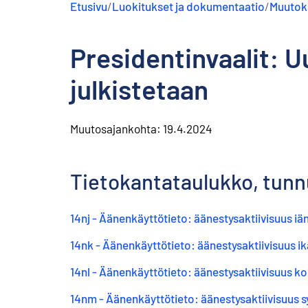
Etusivu
/
Luokitukset ja dokumentaatio
/
Muutoks
s
ä
l
Presidentinvaalit: U
t
ö
ö
julkistetaan
n
Muutosajankohta:
19.4.2024
Tietokantataulukko, tunnu
14nj - Äänenkäyttötieto: äänestysaktiivisuus i
14nk - Äänenkäyttötieto: äänestysaktiivisuus 
14nl - Äänenkäyttötieto: äänestysaktiivisuus 
14nm - Äänenkäyttötieto: äänestysaktiivisuus s