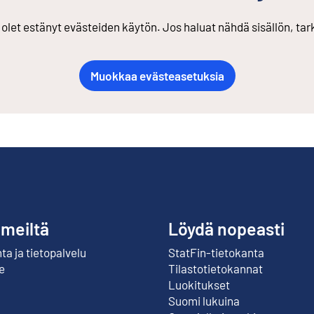
s olet estänyt evästeiden käytön. Jos haluat nähdä sisällön, ta
Muokkaa evästeasetuksia
 meiltä
Löydä nopeasti
a ja tietopalvelu
StatFin-tietokanta
Ulkoinen linkki
e
Tilastotietokannat
Luokitukset
Suomi lukuina