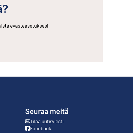
ä?
rkista evästeasetuksesi.
Seuraa meitä
Tilaa uutisviesti
Ulkoinen linkki
Facebook
Ulkoinen linkki