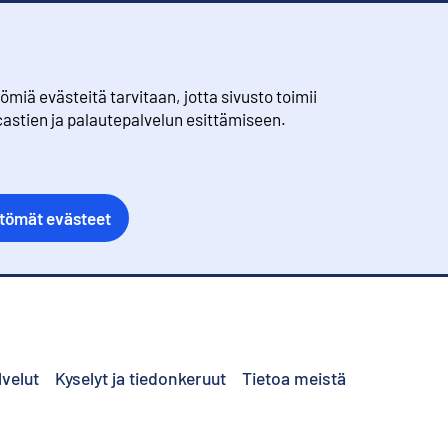
iä evästeitä tarvitaan, jotta sivusto toimii
castien ja palautepalvelun esittämiseen.
ttömät evästeet
lvelut
Kyselyt ja tiedonkeruut
Tietoa meistä