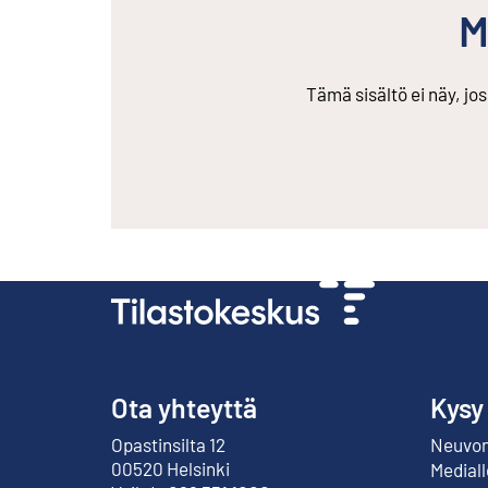
M
Tämä sisältö ei näy, jo
Ota yhteyttä
Kysy
Opastinsilta 12
Neuvont
Ulkoinen linkki
00520 Helsinki
Mediall