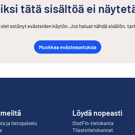
iksi tätä sisältöä ei näytet
s olet estänyt evästeiden käytön. Jos haluat nähdä sisällön, ta
Muokkaa evästeasetuksia
 meiltä
Löydä nopeasti
a ja tietopalvelu
StatFin-tietokanta
Ulkoinen linkki
e
Tilastotietokannat