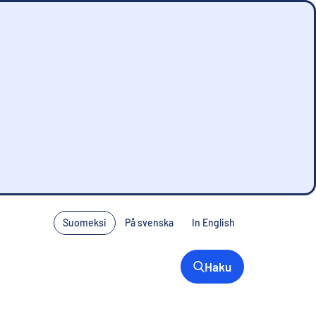
Suomeksi
På svenska
In English
Haku