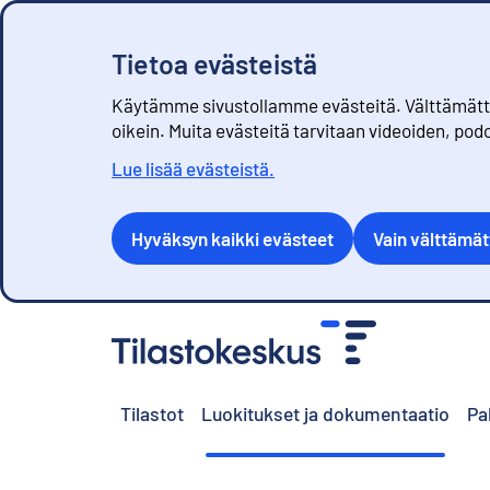
Tietoa evästeistä
Käytämme sivustollamme evästeitä. Välttämättöm
oikein. Muita evästeitä tarvitaan videoiden, pod
Lue lisää evästeistä.
Hyväksyn kaikki evästeet
Vain välttämä
S
i
i
r
Tilastot
Luokitukset ja dokumentaatio
Pa
r
y
s
i