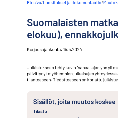
Etusivu
/
Luokitukset ja dokumentaatio
/
Muutoks
s
ä
l
Suomalaisten matkai
t
ö
ö
elokuu), ennakkojulk
n
Korjausajankohta:
15.5.2024
Julkistukseen tehty kuvio "vapaa-ajan yön yli m
päivittynyt myöhempien julkaisujen yhteydessä. 
tilanteeseen. Tiedotteeseen on korjattu julkist
Sisällöt, joita muutos koskee
Tilasto